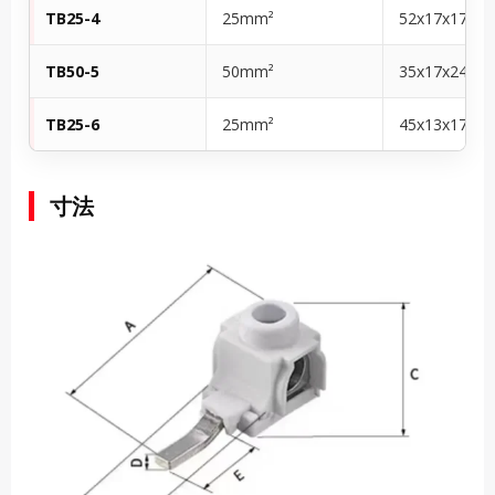
TB25-4
25mm²
52x17x17.5
TB50-5
50mm²
35x17x24.5
TB25-6
25mm²
45x13x17
寸法