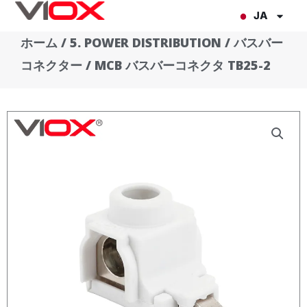
内
JA
容
ホーム
/
5. POWER DISTRIBUTION
/
バスバー
を
コネクター
/ MCB バスバーコネクタ TB25-2
ス
キ
ッ
プ