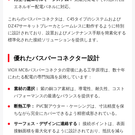
エネルギー配電パネルに対応。
これらのバスバーコネクタは、C45タイプのシステムおよび
DZ47サーキットブレーカとシームレスに動作するように特別
に設計されており、設置およびメンテナンス手順を簡素化する
標準化された接続ソリューションを提供します。
優れたバスバーコネクター設計
VIOX MCBバスバーコネクタの背後にある工学原理は、数十年
にわたる配電の専門知識を反映しています：
素材の選択：
紫の銅コア素材は、導電性、耐久性、コスト
パフォーマンスの最適なバランスを提供する。
断熱工学：
PVC製アウター・ケーシングは、寸法精度を保
ちながら完全にカバーできるよう精密成形されている。
サーフェス・デザインに連絡する：
接続ポイントは、表面
接触面積を最大化するように設計されており、抵抗を減ら