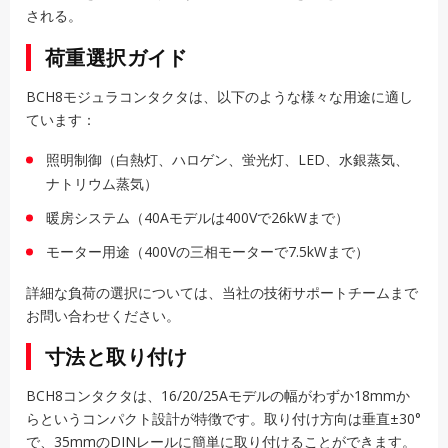
される。
荷重選択ガイド
BCH8モジュラコンタクタは、以下のような様々な用途に適し
ています：
照明制御（白熱灯、ハロゲン、蛍光灯、LED、水銀蒸気、
ナトリウム蒸気）
暖房システム（40Aモデルは400Vで26kWまで）
モーター用途（400Vの三相モーターで7.5kWまで）
詳細な負荷の選択については、当社の技術サポートチームまで
お問い合わせください。
寸法と取り付け
BCH8コンタクタは、16/20/25Aモデルの幅がわずか18mmか
らというコンパクト設計が特徴です。取り付け方向は垂直±30°
で、35mmのDINレールに簡単に取り付けることができます。