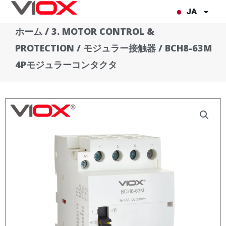
内
JA
容
ホーム
/
3. MOTOR CONTROL &
を
PROTECTION
/
モジュラー接触器
/ BCH8-63M
ス
キ
4Pモジュラーコンタクタ
ッ
プ