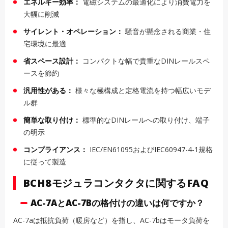
エネルギー効率：
電磁システムの最適化により消費電力を
大幅に削減
サイレント・オペレーション：
騒音が懸念される商業・住
宅環境に最適
省スペース設計：
コンパクトな幅で貴重なDINレールスペ
ースを節約
汎用性がある：
様々な極構成と定格電流を持つ幅広いモデ
ル群
簡単な取り付け：
標準的なDINレールへの取り付け、端子
の明示
コンプライアンス：
IEC/EN61095およびIEC60947-4-1規格
に従って製造
BCH8モジュラコンタクタに関するFAQ
AC-7AとAC-7Bの格付けの違いは何ですか？
AC-7aは抵抗負荷（暖房など）を指し、AC-7bはモータ負荷を