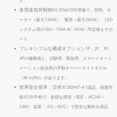
す。
多用途負荷制御
IEC/EN61095準拠で、照明、モ
ーター（最大7.5kW）、暖房（最大26kW）、LED
システム用の16A～100A AC-7A/AC-7B定格をサポ
ート。
フレキシブルな構成オプション
1P、2P、3P、
4Pの極構成と、試験用、緊急用、スマートオート
メーション統合用の手動オーバーライドモデル
（M-suffix）があります。
世界安全基準：日本
IEC60947-4-1認証、保護等
級IP20/IP40で、多様な環境（電圧：AC24V～
240V、温度：-5℃～60℃）で安全な動作を保証。