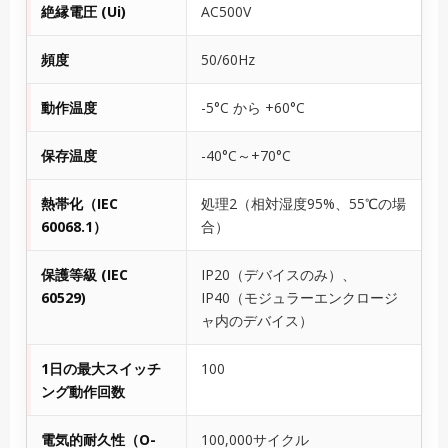
絶縁電圧 (Ui)
AC500V
頻度
50/60Hz
動作温度
-5°C から +60°C
保存温度
-40°C～+70°C
熱帯化（IEC
処理2（相対湿度95%、55℃の場
60068.1）
合）
保護等級 (IEC
IP20（デバイスのみ）、
60529)
IP40（モジュラーエンクロージ
ャ内のデバイス）
1日の最大スイッチ
100
ング動作回数
電気的耐久性（O-
100,000サイクル