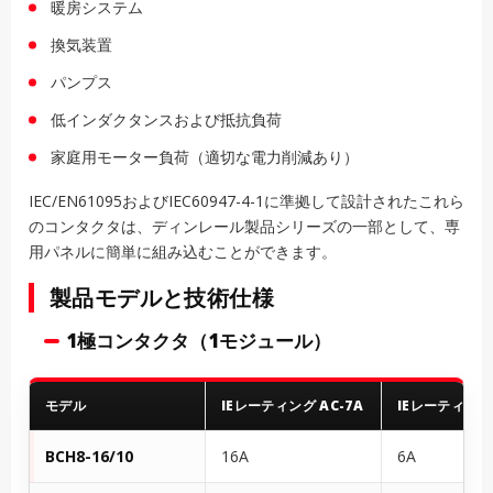
暖房システム
換気装置
パンプス
低インダクタンスおよび抵抗負荷
家庭用モーター負荷（適切な電力削減あり）
IEC/EN61095およびIEC60947-4-1に準拠して設計されたこれら
のコンタクタは、ディンレール製品シリーズの一部として、専
用パネルに簡単に組み込むことができます。
製品モデルと技術仕様
1極コンタクタ（1モジュール）
モデル
IEレーティング AC-7A
IEレーティング 
BCH8-16/10
16A
6A