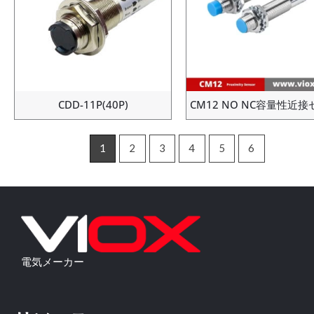
CDD-11P(40P)
CM12 NO NC容量性近
1
2
3
4
5
6
電気メーカー