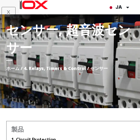
内
JA
X
容
を
センサー
,
超音波セン
ス
キ
サー
ッ
プ
ホーム
/
4. Relays, Timers & Control
/ センサー
製品
1. Circuit Protection