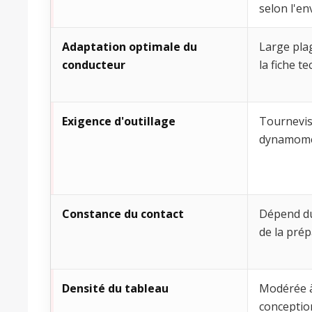
selon l'e
Adaptation optimale du
Large plag
conducteur
la fiche t
Exigence d'outillage
Tournevis
dynamomé
Constance du contact
Dépend du
de la pré
Densité du tableau
Modérée à
conceptio