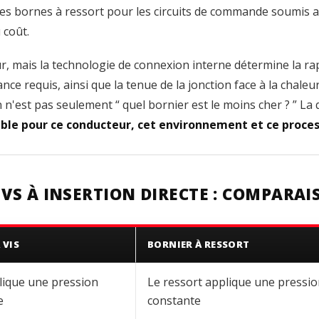
des bornes à ressort pour les circuits de commande soumis au
 coût.
ur, mais la technologie de connexion interne détermine la rap
nce requis, ainsi que la tenue de la jonction face à la chaleu
 n'est pas seulement “ quel bornier est le moins cher ? ” La 
fiable pour ce conducteur, cet environnement et ce proce
 VS À INSERTION DIRECTE : COMPARAI
 VIS
BORNIER À RESSORT
plique une pression
Le ressort applique une pressi
e
constante