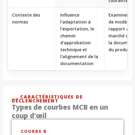
courantes
Contexte des
Influence
Examiner la 
normes
l'adaptation à
de modèles 
l'exportation, le
rapport au
chemin
marché cible
d'approbation
la document
technique et
du produit
l'alignement de la
documentation
⎯⎯ CARACTÉRISTIQUES DE
DÉCLENCHEMENT
Types de courbes MCB en un
coup d'œil
COURBE B