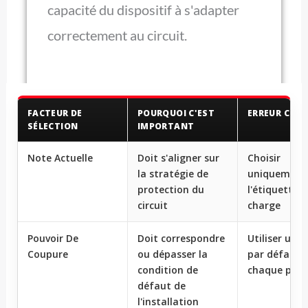
capacité du dispositif à s'adapter
correctement au circuit.
FACTEUR DE
POURQUOI C'EST
ERREUR COU
SÉLECTION
IMPORTANT
Note Actuelle
Doit s'aligner sur
Choisir
la stratégie de
uniquement
protection du
l'étiquette 
circuit
charge
Pouvoir De
Doit correspondre
Utiliser une 
Coupure
ou dépasser la
par défaut 
condition de
chaque proj
défaut de
l'installation