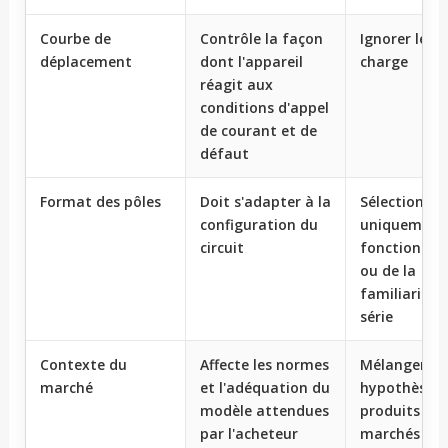
Courbe de
Contrôle la façon
Ignorer le pr
déplacement
dont l'appareil
charge
réagit aux
conditions d'appel
de courant et de
défaut
Format des pôles
Doit s'adapter à la
Sélectionner
configuration du
uniquement
circuit
fonction du 
ou de la
familiarité a
série
Contexte du
Affecte les normes
Mélanger le
marché
et l'adéquation du
hypothèses 
modèle attendues
produits ent
par l'acheteur
marchés