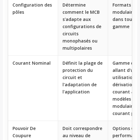
Configuration des
Détermine
Formats
pôles
comment le MCB
modulaires 1
s'adapte aux
dans toute l
configurations de
gamme
circuits
monophasés ou
multipolaires
Courant Nominal
Définit la plage de
Gamme com
protection du
allant d'une
circuit et
utilisation d
l'adaptation de
dérivation à
l'application
courant à d
modèles
modulaires 
courant plus
Pouvoir De
Doit correspondre
Options 6kA
Coupure
au niveau de
performanc