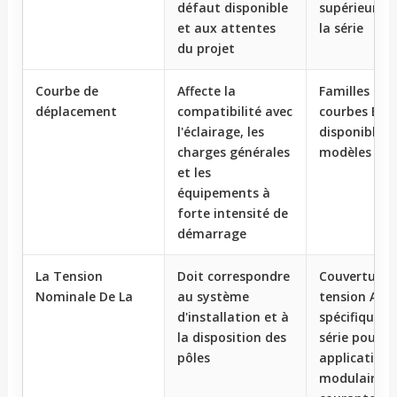
défaut disponible
supérieures 
et aux attentes
la série
du projet
Courbe de
Affecte la
Familles de
déplacement
compatibilité avec
courbes B, C
l'éclairage, les
disponibles s
charges générales
modèles clé
et les
équipements à
forte intensité de
démarrage
La Tension
Doit correspondre
Couverture 
Nominale De La
au système
tension AC
d'installation et à
spécifique à 
la disposition des
série pour le
pôles
applications
modulaires