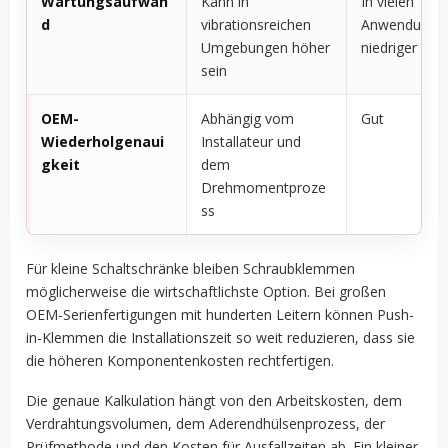
Wartungsaufwan
Kann in
In vielen
d
vibrationsreichen
Anwendunge
Umgebungen höher
niedriger
sein
OEM-
Abhängig vom
Gut
Wiederholgenaui
Installateur und
gkeit
dem
Drehmomentproze
ss
Für kleine Schaltschränke bleiben Schraubklemmen
möglicherweise die wirtschaftlichste Option. Bei großen
OEM-Serienfertigungen mit hunderten Leitern können Push-
in-Klemmen die Installationszeit so weit reduzieren, dass sie
die höheren Komponentenkosten rechtfertigen.
Die genaue Kalkulation hängt von den Arbeitskosten, dem
Verdrahtungsvolumen, dem Aderendhülsenprozess, der
Prüfmethode und den Kosten für Ausfallzeiten ab. Ein kleiner,