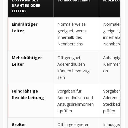
ZUSTAND DES
SCHRAUBKLEMME
FEDERZUGK
DRAHTES ODER
LEITERS
Eindrähtiger
Normalerweise
Normalerwei
Leiter
geeignet, wenn
geeignet, we
innerhalb des
innerhalb des
Nennbereichs
Nennbereich
Mehrdrähtiger
Oft geeignet;
Abhängig von
Leiter
Aderendhülsen
Klemmenkons
können bevorzugt
on
sein
Feindrähtige
Vorgaben für
Vorgaben für
flexible Leitung
Aderendhülsen und
Aderendhüls
Anzugsdrehmomen
Steckbeding
t prüfen
prüfen
Großer
Oft in geeigneten
In ausgewähl