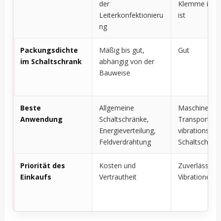
der
Klemme integ
Leiterkonfektionieru
ist
ng
Packungsdichte
Mäßig bis gut,
Gut
im Schaltschrank
abhängig von der
Bauweise
Beste
Allgemeine
Maschinenba
Anwendung
Schaltschränke,
Transportwe
Energieverteilung,
vibrationsanfä
Feldverdrahtung
Schaltschrän
Priorität des
Kosten und
Zuverlässigke
Einkaufs
Vertrautheit
Vibrationen