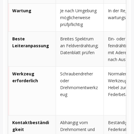
Wartung
Je nach Umgebung
In der Regel
möglicherweise
wartungsarm
prüfpflichtig
Beste
Breites Spektrum
Ein- oder
Leiteranpassung
an Feldverdrahtung;
feindrähtige L
Datenblatt prüfen
mit Aderendh
nach Ausfüh
Werkzeug
Schraubendreher
Normalerwei
erforderlich
oder
Werkzeug od
Drehmomentwerkz
Hebel zur
eug
Federbetätig
Kontaktbeständi
Abhängig vom
Beständiger, 
gkeit
Drehmoment und
Federkraft in 