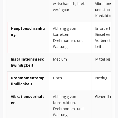
wirtschaftlich, breit
Vibrationsfest
verfügbar
und stabile
Kontaktkraft
Hauptbeschränku
Abhängig von
Erfordert kor
ng
korrektem
Einsetzen un
Drehmoment und
Vorbereiten d
Wartung
Leiter
Installationsgesc
Medium
Mittel bis sch
hwindigkeit
Drehmomentemp
Hoch
Niedrig
findlichkeit
Vibrationsverhalt
Abhängig von
Generell robu
en
Konstruktion,
Drehmoment und
Wartung