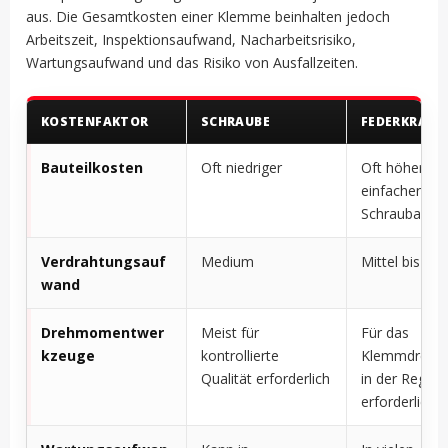
aus. Die Gesamtkosten einer Klemme beinhalten jedoch
Arbeitszeit, Inspektionsaufwand, Nacharbeitsrisiko,
Wartungsaufwand und das Risiko von Ausfallzeiten.
KOSTENFAKTOR
SCHRAUBE
FEDERKRAFT
Bauteilkosten
Oft niedriger
Oft höher als
einfachen
Schraubansc
Verdrahtungsauf
Medium
Mittel bis sch
wand
Drehmomentwer
Meist für
Für das
kzeuge
kontrollierte
Klemmdreh
Qualität erforderlich
in der Regel n
erforderlich