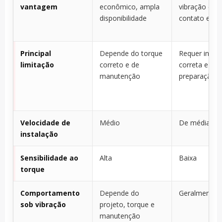
vantagem
econômico, ampla
vibração e fo
disponibilidade
contato está
Principal
Depende do torque
Requer inser
limitação
correto e de
correta e
manutenção
preparação d
Velocidade de
Médio
De média a r
instalação
Sensibilidade ao
Alta
Baixa
torque
Comportamento
Depende do
Geralmente 
sob vibração
projeto, torque e
manutenção