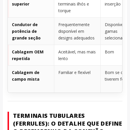
superior
terminais ilhós e
inserção
torque
Condutor de
Frequentemente
Disponível e
potência de
disponível em
gamas
grande seção
designs adequados
selecionadas
Cablagem OEM
Aceitável, mas mais
Bom
repetida
lento
Cablagem de
Familiar e flexível
Bom se os té
campo mista
tiverem for
TERMINAIS TUBULARES
(FERRULES): O DETALHE QUE DEFINE