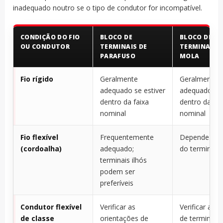
inadequado noutro se o tipo de condutor for incompatível.
CONDIÇÃO DO FIO
BLOCO DE
BLOCO DE
OU CONDUTOR
TERMINAIS DE
TERMINAIS D
PARAFUSO
MOLA
Fio rígido
Geralmente
Geralmente
adequado se estiver
adequado se 
dentro da faixa
dentro da fai
nominal
nominal
Fio flexível
Frequentemente
Depende do 
(cordoalha)
adequado;
do terminal
terminais ilhós
podem ser
preferíveis
Condutor flexível
Verificar as
Verificar as r
de classe
orientações de
de terminais 