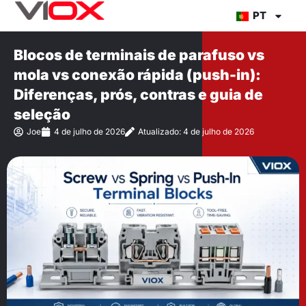
Ir
PT
para
o
Blocos de terminais de parafuso vs
conteúdo
mola vs conexão rápida (push-in):
Diferenças, prós, contras e guia de
seleção
Joe
4 de julho de 2026
Atualizado: 4 de julho de 2026