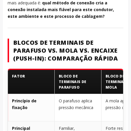
mais adequada é:
qual método de conexão cria a
conexão instalada mais fiável para este condutor,
este ambiente e este processo de cablagem?
BLOCOS DE TERMINAIS DE
PARAFUSO VS. MOLA VS. ENCAIXE
(PUSH-IN): COMPARAÇÃO RÁPIDA
FATOR
BLOCO DE
BLOCO DE
TERMINAIS DE
TERMINAIS D
PARAFUSO
MOLA
Princípio de
O parafuso aplica
A mola aplica
fixação
pressão mecânica
pressão cons
Principal
Familiar,
Forte resistê