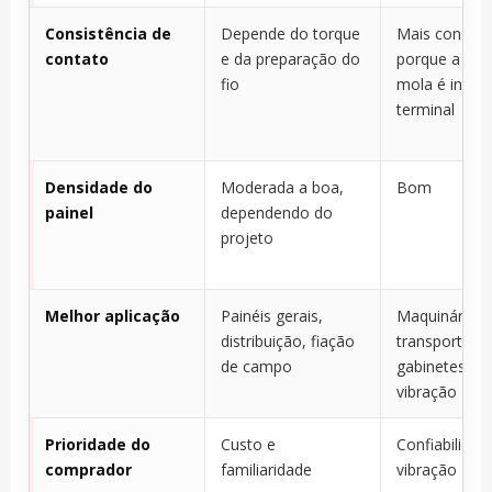
Consistência de
Depende do torque
Mais consist
contato
e da preparação do
porque a for
fio
mola é integ
terminal
Densidade do
Moderada a boa,
Bom
painel
dependendo do
projeto
Melhor aplicação
Painéis gerais,
Maquinário,
distribuição, fiação
transporte,
de campo
gabinetes suj
vibração
Prioridade do
Custo e
Confiabilidad
comprador
familiaridade
vibração