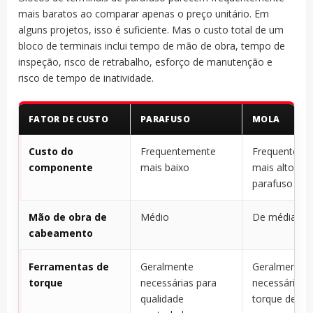
mais baratos ao comparar apenas o preço unitário. Em
alguns projetos, isso é suficiente. Mas o custo total de um
bloco de terminais inclui tempo de mão de obra, tempo de
inspeção, risco de retrabalho, esforço de manutenção e
risco de tempo de inatividade.
FATOR DE CUSTO
PARAFUSO
MOLA
Custo do
Frequentemente
Frequenteme
componente
mais baixo
mais alto do
parafuso bás
Mão de obra de
Médio
De média a r
cabeamento
Ferramentas de
Geralmente
Geralmente 
torque
necessárias para
necessárias 
qualidade
torque de ap