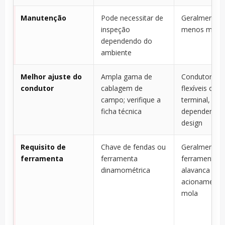
Manutenção
Pode necessitar de
Geralmente r
inspeção
menos manu
dependendo do
ambiente
Melhor ajuste do
Ampla gama de
Condutores rí
condutor
cablagem de
flexíveis ou 
campo; verifique a
terminal,
ficha técnica
dependendo 
design
Requisito de
Chave de fendas ou
Geralmente
ferramenta
ferramenta
ferramenta o
dinamométrica
alavanca par
acionamento
mola