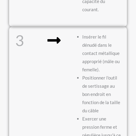
capacité du
courant.
3
Insérer le fil
dénudé dans le
contact métallique
approprié (mâle ou
femelle).
Positionner l'outil
de sertissage au
bon endroit en
fonction de la taille
du câble
Exercer une
pression ferme et
régulière jusqu'à ce