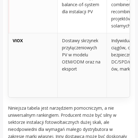
balance-of-system
combiner i
dla instalacji PV
recombiner d
projektów
solarnych
VIOX
Dostawy skrzynek
Indywidualna 
przyłączeniowych
ciągów, opcj
PV w modelu
bezpiecznikó
OEM/ODM oraz na
DC/SPD/rozłą
eksport
ów, marka w
Niniejsza tabela jest narzędziem pomocniczym, a nie
uniwersalnym rankingiem. Producent może być silny w
sektorze instalacji fotowoltaicznych dużej skali, ale
nieodpowiedni dla wymagań małego dystrybutora w
zakresie marki własnej. Inny dostawca może być doskonały