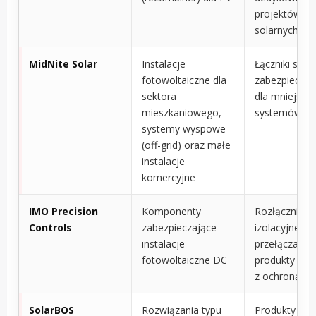
projektów
solarnych
MidNite Solar
Instalacje
Łączniki solar
fotowoltaiczne dla
zabezpieczen
sektora
dla mniejszy
mieszkaniowego,
systemów
systemy wyspowe
(off-grid) oraz małe
instalacje
komercyjne
IMO Precision
Komponenty
Rozłączniki
Controls
zabezpieczające
izolacyjne DC
instalacje
przełączanie 
fotowoltaiczne DC
produkty zwi
z ochroną
SolarBOS
Rozwiązania typu
Produkty typ