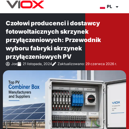
Przejdź
PL
do
treści
Czołowi producenci i dostawcy
fotowoltaicznych skrzynek
przyłączeniowych: Przewodnik
wyboru fabryki skrzynek
przyłączeniowych PV
Joe
21 listopada, 2024
Zaktualizowano: 29 czerwca 2026 r.