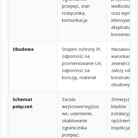
przepięć, stan
wielkoskalow
rozłącznika,
oraz wymaga
komunikacja
intensywnej
eksploatacji i
konserwacji
Obudowa
Stopień ochrony IP,
Niezawodno
odporność na
warunkach
promieniowanie UV,
zewnętrznyc
odporność na
zależy od
korozję, materiał
konstrukcji
obudowy
Schemat
Zaciski
Zmniejsza lic
połączeń
wejściowe/wyjścio
błędów
we, uziemienie,
instalacyjnych
okablowanie
opóźnień w
ogranicznika
inspekcjach
przepięć,