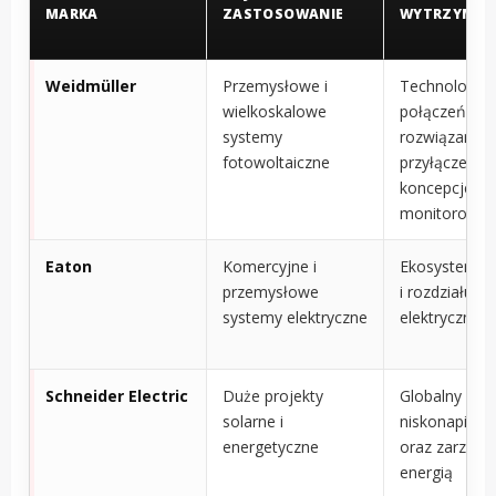
MARKA
ZASTOSOWANIE
WYTRZYMAŁ
Weidmüller
Przemysłowe i
Technologia
wielkoskalowe
połączeń,
systemy
rozwiązania
fotowoltaiczne
przyłączenio
koncepcje
monitorowan
Eaton
Komercyjne i
Ekosystem o
przemysłowe
i rozdziału en
systemy elektryczne
elektrycznej
Schneider Electric
Duże projekty
Globalny ek
solarne i
niskonapięci
energetyczne
oraz zarządz
energią