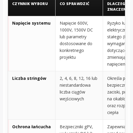
CZYNNIK WYBORU
CO SPRAWDZIĆ
DLACZEGO T
ZNACZENIE
Napięcie systemu
Napięcie 600V,
Ryzyko łuku
1000V, 1500V DC
elektryczneg
lub parametry
stałego (DC)
dostosowane do
wymagania
konkretnego
dotyczące izo
projektu
zmieniają się
napięciem
Liczba stringów
2, 4, 6, 8, 12, 16 lub
Określa pods
niestandardowa
bezpieczniko
liczba ciągów
zaciski, prze
wejściowych
na okablowa
oraz rozpras
ciepła
Ochrona łańcucha
Bezpieczniki gPV,
Zapewnia oc