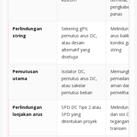
pengkabelan,
panas
Perlindungan
Sekering gPV,
Melindungi t
string
pemutus arus DC,
arus balik da
atau desain
kondisi gang
alternatif yang
string
disetujui
Pemutusan
Isolator DC,
Memungkink
utama
pemutus arus DC,
pemadaman 
atau sakelar
aman dan iso
pemutus beban
pemeliharaa
Perlindungan
SPD DC Tipe 2 atau
Melindungi in
lonjakan arus
SPD yang
dan sisi DC d
ditentukan proyek
tegangan leb
transien