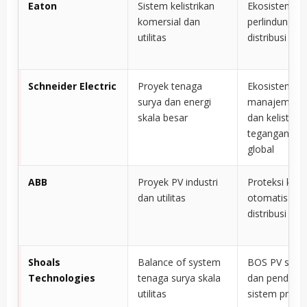
Eaton
Sistem kelistrikan
Ekosistem
komersial dan
perlindungan
utilitas
distribusi listr
Schneider Electric
Proyek tenaga
Ekosistem
surya dan energi
manajemen e
skala besar
dan kelistrika
tegangan re
global
ABB
Proyek PV industri
Proteksi kelis
dan utilitas
otomatisasi,
distribusi day
Shoals
Balance of system
BOS PV skala
Technologies
tenaga surya skala
dan pendeka
utilitas
sistem pra-r