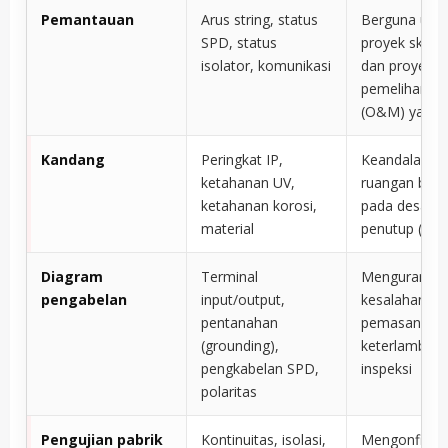
Pemantauan
Arus string, status
Berguna unt
SPD, status
proyek skala u
isolator, komunikasi
dan proyek 
pemeliharaa
(O&M) yang i
Kandang
Peringkat IP,
Keandalan lu
ketahanan UV,
ruangan ber
ketahanan korosi,
pada desain
material
penutup (enc
Diagram
Terminal
Mengurangi
pengabelan
input/output,
kesalahan
pentanahan
pemasangan
(grounding),
keterlambata
pengkabelan SPD,
inspeksi
polaritas
Pengujian pabrik
Kontinuitas, isolasi,
Mengonfirma