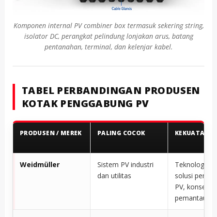
Komponen internal PV combiner box termasuk sekering string,
isolator DC, perangkat pelindung lonjakan arus, batang
pentanahan, terminal, dan kelenjar kabel.
TABEL PERBANDINGAN PRODUSEN
KOTAK PENGGABUNG PV
PRODUSEN / MEREK
PALING COCOK
KEKUATAN T
Weidmüller
Sistem PV industri
Teknologi ko
dan utilitas
solusi pengg
PV, konsep
pemantauan