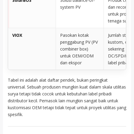
SolarBOS
Solusi balance-of-
Produk comb
system PV
dan recombi
untuk proyek
tenaga surya
VIOX
Pasokan kotak
Jumlah string
penggabung PV (PV
kustom, opsi
combiner box)
sekering
untuk OEM/ODM
DC/SPD/isola
dan ekspor
label pribadi
Tabel ini adalah alat daftar pendek, bukan peringkat
universal. Sebuah produsen mungkin kuat dalam skala utilitas
surya tetapi tidak cocok untuk kebutuhan label pribadi
distributor kecil. Pemasok lain mungkin sangat baik untuk
kustomisasi OEM tetapi tidak tepat untuk proyek utilitas yang
spesifik.