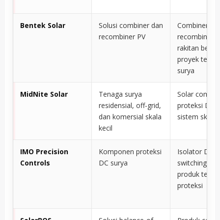
Bentek Solar
Solusi combiner dan
Combiner,
recombiner PV
recombiner, 
rakitan berba
proyek tenag
surya
MidNite Solar
Tenaga surya
Solar combin
residensial, off-grid,
proteksi DC 
dan komersial skala
sistem skala 
kecil
IMO Precision
Komponen proteksi
Isolator DC,
Controls
DC surya
switching PV,
produk terkai
proteksi