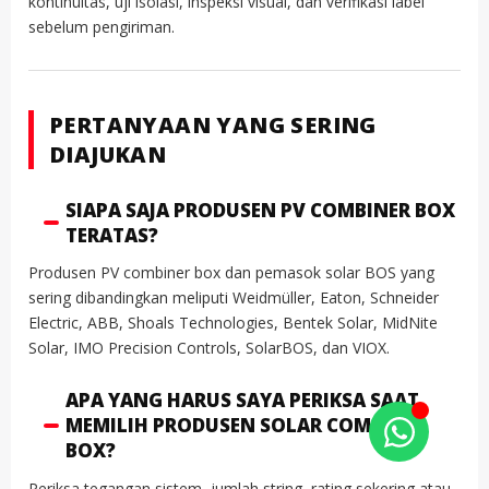
kontinuitas, uji isolasi, inspeksi visual, dan verifikasi label
sebelum pengiriman.
PERTANYAAN YANG SERING
DIAJUKAN
SIAPA SAJA PRODUSEN PV COMBINER BOX
TERATAS?
Produsen PV combiner box dan pemasok solar BOS yang
sering dibandingkan meliputi Weidmüller, Eaton, Schneider
Electric, ABB, Shoals Technologies, Bentek Solar, MidNite
Solar, IMO Precision Controls, SolarBOS, dan VIOX.
APA YANG HARUS SAYA PERIKSA SAAT
MEMILIH PRODUSEN SOLAR COMBINER
BOX?
Periksa tegangan sistem, jumlah string, rating sekering atau