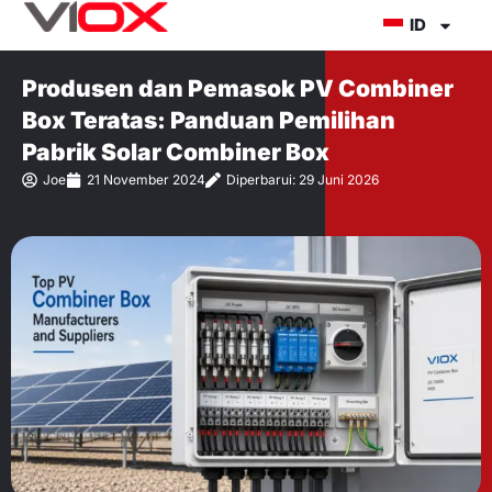
Lewati
ID
ke
konten
Produsen dan Pemasok PV Combiner
Box Teratas: Panduan Pemilihan
Pabrik Solar Combiner Box
Joe
21 November 2024
Diperbarui: 29 Juni 2026