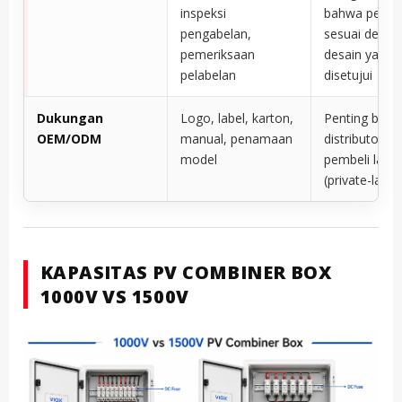
inspeksi
bahwa peraki
pengabelan,
sesuai denga
pemeriksaan
desain yang
pelabelan
disetujui
Dukungan
Logo, label, karton,
Penting bagi
OEM/ODM
manual, penamaan
distributor d
model
pembeli label
(private-label
KAPASITAS PV COMBINER BOX
1000V VS 1500V