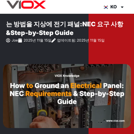
콘
KO
텐
츠
는 방법을 지상에 전기 패널:NEC 요구 사항
로
&Step-by-Step Guide
건
Joe
2025년 11월 15일
업데이트됨: 2025년 11월 15일
너
뛰
기