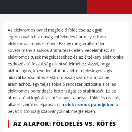
Az elektromos panel megfelelő földelése az egyik
legfontosabb biztonsági intézkedés bármely otthon
elektromos rendszerében. Ez egy megkerülhetetlen
követelmény a súlyos áramütések elleni védelemhez, az
elektromos tüzek megelőzéséhez és az érzékeny elektronikai
eszközök túlfeszültség elleni védelméhez. Azzal, hogy
biztonságos, közvetlen utat hoz létre a felesleges vagy
hibával kapcsolatos elektromosság számára a földbe
áramláshoz, egy teljes földelő rendszer biztosítja a teljes
elektromos berendezés biztonságát és stabilitását. Ez az
útmutató átfogó áttekintést nyújt a helyes földelés elveiről,
alkatrészeiről és eljárásairól a
elektromos paneljében
a
bevált biztonsági szabványoknak megfelelően.
AZ ALAPOK: FÖLDELÉS VS. KÖTÉS