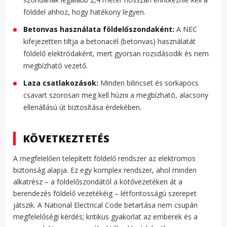
földdel ahhoz, hogy hatékony legyen.
Betonvas használata földelőszondaként:
A NEC
kifejezetten tiltja a betonacél (betonvas) használatát
földelő elektródaként, mert gyorsan rozsdásodik és nem
megbízható vezető.
Laza csatlakozások:
Minden bilincset és sorkapocs
csavart szorosan meg kell húzni a megbízható, alacsony
ellenállású út biztosítása érdekében.
KÖVETKEZTETÉS
A megfelelően telepített földelő rendszer az elektromos
biztonság alapja. Ez egy komplex rendszer, ahol minden
alkatrész – a földelőszondától a kötővezetéken át a
berendezés földelő vezetékéig – létfontosságú szerepet
játszik. A National Electrical Code betartása nem csupán
megfelelőségi kérdés; kritikus gyakorlat az emberek és a