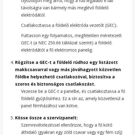
Győződjön meg arról, hogy a rúd legalább 6 láb
távolságra van bármely más meglévő földelő
elektródától.
Csatlakoztassa a földelő elektróda vezetőt (GEC):.
Futtasson egy folyamatos, megfelelően méretezett
GEC-t (a NEC 250.66 táblázat szerint) a földelő
elektródától a fő elektromos panelig.
Rögzítse a GEC-t a földelő rúdhoz egy listázott
makkcsavarral vagy más jóváhagyott közvetlen
földbe helyezhető csatlakozóval, biztosítva a
szoros és biztonságos csatlakozást.
Vezesse be a GEC-t a panelbe, és csatlakoztassa a fő
földelő gyűjtősínhez. Ez a sín az, amely közvetlenül a
panel fémházához van kötve.
Kösse össze a szervizpanelt:
Szemrevételezéssel ellenőrizze, hogy a fő kötő
áthidaló (gyakran egy zöld csavar vagy egy fém szíj)