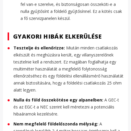
fel van-e szerelve, és biztonságosan összeköti-e a
nulla gyűjtősínt a földelő gyűjtősínnel. Ez a kötés csak
a fő szervizpanelen készül.
GYAKORI HIBÁK ELKERÜLÉSE
Tesztelje és ellenőrizze:
Miután minden csatlakozás
elkészült és meghúzásra került, egy villanyszerelőnek
tesztelnie kell a rendszert. Ez magában foglalhatja egy
multiméter használatát a megfelelő folytonosság
ellenőrzéséhez és egy földelési ellenállásmérő használatát
annak biztosítására, hogy a földelési csatlakozás 25 ohm
alatt legyen.
Nulla és föld összekötése egy alpanelben:
A GEC-t
és az EGC-t a NEC szerint kell méretezni a potenciális
hibaáramok kezelésére.
Nem megfelelő földelőszonda mélység:
A
szondának legalább 2,4 méter hosszan érintkeznie kell a