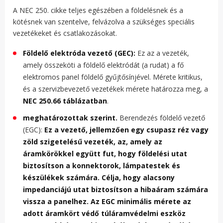
A NEC 250. cikke teljes egészében a földelésnek és a
kötésnek van szentelve, felvázolva a szükséges speciális
vezetékeket és csatlakozásokat.
Földelő elektróda vezető (GEC):
Ez az a vezeték,
amely összeköti a földelő elektródát (a rudat) a fő
elektromos panel földelő gyűjtősínjével. Mérete kritikus,
és a szervizbevezető vezetékek mérete határozza meg, a
NEC 250.66 táblázatban
.
meghatározottak szerint.
Berendezés földelő vezető
(EGC):
Ez a vezető, jellemzően egy csupasz réz vagy
zöld szigetelésű vezeték, az, amely az
áramkörökkel együtt fut, hogy földelési utat
biztosítson a konnektorok, lámpatestek és
készülékek számára. Célja, hogy alacsony
impedanciájú utat biztosítson a hibaáram számára
vissza a panelhez. Az EGC minimális mérete az
adott áramkört védő túláramvédelmi eszköz