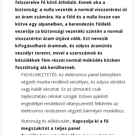
felszerelve fő kötő áthidaló. Ennek oka a
biztonság: a nulla vezeték a normál visszatérési út
az áram számára. Ha a föld és a nulla össze van
kötve egy alpanelben, a berendezés földelő
vezetője (a biztonsági vezeték) szintén a normál
visszatérési áram útjává válik. Ezt nevezik
kifogásolható áramnak, és súlyos áramütés
veszélyt teremt, mivel a szerszámok és
készülékek fém részei normál működés közben
feszültség alá kerülhetnek.
FIGYELMEZTETÉS: Az elektromos panel belsejében
végzett munka rendkívül veszélyes, és súlyos sérülést
vagy halált okozhat. Ez az útmutató csak
tájékoztatási célokat szolgál. Erősen ajánlott
engedéllyel rendelkező villanyszerelőt felbérelni az
elektromos rendszeren végzett bármilyen munkához.
Biztonság és előkészület:,
Kapcsolja ki a fő
megszakítót a teljes panel