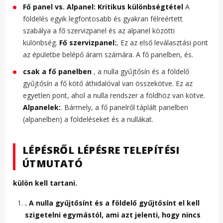
Fő panel vs. Alpanel: Kritikus különbségtétel
A
földelés egyik legfontosabb és gyakran félreértett
szabálya a fő szervizpanel és az alpanel közötti
különbség.
Fő szervizpanel:
, Ez az első leválasztási pont
az épületbe belépő áram számára. A fő panelben, és.
csak a fő panelben
, a nulla gyűjtősín és a földelő
gyűjtősín a fő kötő áthidalóval van összekötve. Ez az
egyetlen pont, ahol a nulla rendszer a földhöz van kötve.
Alpanelek:
. Bármely, a fő panelről táplált panelben
(alpanelben) a földeléseket és a nullákat.
LÉPÉSRŐL LÉPÉSRE TELEPÍTÉSI
ÚTMUTATÓ
külön kell tartani.
. A nulla gyűjtősínt és a földelő gyűjtősínt el kell
szigetelni egymástól, ami azt jelenti, hogy nincs