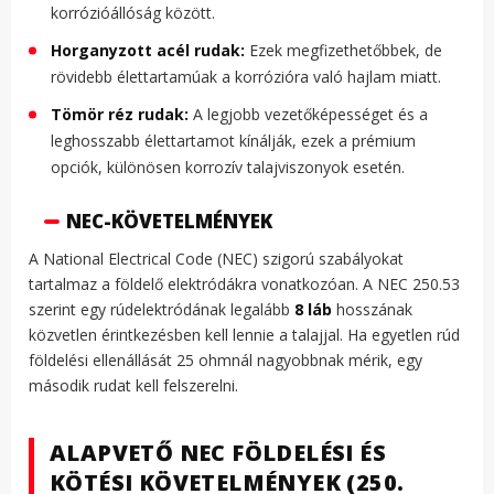
korrózióállóság között.
Horganyzott acél rudak:
Ezek megfizethetőbbek, de
rövidebb élettartamúak a korrózióra való hajlam miatt.
Tömör réz rudak:
A legjobb vezetőképességet és a
leghosszabb élettartamot kínálják, ezek a prémium
opciók, különösen korrozív talajviszonyok esetén.
NEC-KÖVETELMÉNYEK
A National Electrical Code (NEC) szigorú szabályokat
tartalmaz a földelő elektródákra vonatkozóan. A NEC 250.53
szerint egy rúdelektródának legalább
8 láb
hosszának
közvetlen érintkezésben kell lennie a talajjal. Ha egyetlen rúd
földelési ellenállását 25 ohmnál nagyobbnak mérik, egy
második rudat kell felszerelni.
ALAPVETŐ NEC FÖLDELÉSI ÉS
KÖTÉSI KÖVETELMÉNYEK (250.