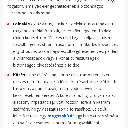
fogalom, amelyek elengedhetetlenek a biztonságos
elektromos rendszerhez.
Földelés
az az aktus, amikor az elektromos rendszert
magához a földhöz kötik, jellemzően egy fém földelő
rúdon keresztül. A földelés elsődleges célja a rendszer
feszültségének stabilizálása normál működés közben, és
egy út biztosítása a nagyfeszültségű események, például
a villámcsapások vagy a vonali túlfeszültségek
biztonságos elvezetéséhez a földbe.
Kötés
az az eljárás, amikor az elektromos rendszer
összes nem áramvezető fém alkatrészét összekötik. Ide
tartoznak a panelházak, a fém védőcsövek és a
készülékek fémkeretei. A kötés célja, hogy folyamatos,
alacsony impedanciájú utat hozzon létre a hibaáram
számára, hogy visszajusson a forrásához. Ez az út
lehetővé teszi egy
megszakító
vagy biztosíték számára
a hiba észlelését és az áramkör megszakítását,