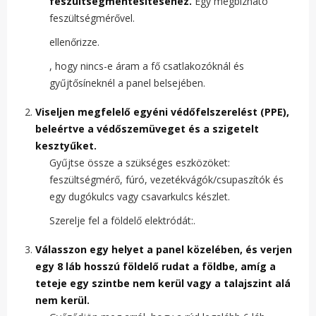
feszültségmentesítéséhez.
Egy megbízható
feszültségmérővel.
ellenőrizze.
, hogy nincs-e áram a fő csatlakozóknál és
gyűjtősíneknél a panel belsejében.
Viseljen megfelelő egyéni védőfelszerelést (PPE),
beleértve a védőszemüveget és a szigetelt
kesztyűket.
Gyűjtse össze a szükséges eszközöket:
feszültségmérő, fúró, vezetékvágók/csupaszítók és
egy dugókulcs vagy csavarkulcs készlet.
Szerelje fel a földelő elektródát:.
Válasszon egy helyet a panel közelében, és verjen
egy 8 láb hosszú földelő rudat a földbe, amíg a
teteje egy szintbe nem kerül vagy a talajszint alá
nem kerül.