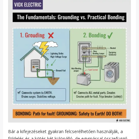
Bár a kifejezéseket gyakran felcserélhetően használják, a
földelés és a kötés két különálló, de egymással összefüggő