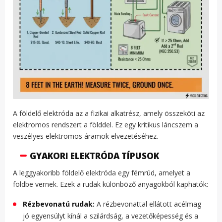
A földelő elektróda az a fizikai alkatrész, amely összeköti az
elektromos rendszert a földdel. Ez egy kritikus láncszem a
veszélyes elektromos áramok elvezetéséhez.
GYAKORI ELEKTRÓDA TÍPUSOK
A leggyakoribb földelő elektróda egy fémrúd, amelyet a
földbe vernek. Ezek a rudak különböző anyagokból kaphatók:
Rézbevonatú rudak:
A rézbevonattal ellátott acélmag
jó egyensúlyt kínál a szilárdság, a vezetőképesség és a