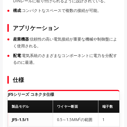
DINレールに取り付けられるように設計されている。
構成
:コンパクトなスペースで複数の接続が可能。
アプリケーション
産業機器
:信頼性の高い電気接続が重要な機械や制御盤によ
く使用される。
配電
:電気系統のさまざまなコンポーネントに電力を分配す
るのに最適。
仕様
JF5シリーズ コネクタ仕様
製品モデル
ワイヤー断面
端子数
JF5-1.5/1
0.5～1.5MM²の範囲
1