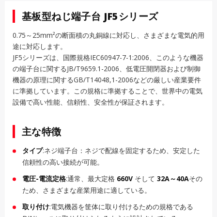
基板型ねじ端子台 JF5シリーズ
0.75～25mm²の断面積の丸銅線に対応し、さまざまな電気的用
途に対応します。
JF5シリーズは、国際規格IEC60947-7-1:2006、このような機器
の端子台に関するJB/T9659.1-2006、低電圧開閉器および制御
機器の原理に関するGB/T14048,1-2006などの厳しい産業要件
に準拠しています。この規格に準拠することで、世界中の電気
設備で高い性能、信頼性、安全性が保証されます。
主な特徴
タイプ
:ネジ端子台：ネジで配線を固定するため、安定した
信頼性の高い接続が可能。
電圧-電流定格
:通常、最大定格
660V
そして
32A～40A
その
ため、さまざまな産業用途に適している。
取り付け
:電気機器を筐体に取り付けるための規格である