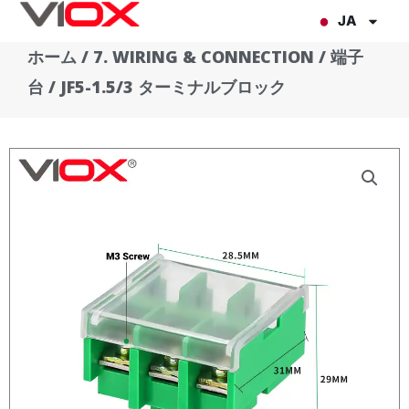
内
JA
容
ホーム
/
7. WIRING & CONNECTION
/
端子
を
台
/ JF5-1.5/3 ターミナルブロック
ス
キ
ッ
プ