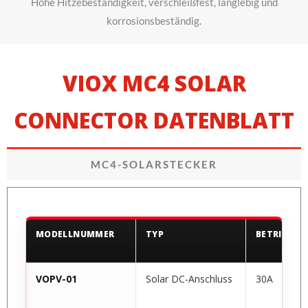
Hohe Hitzebeständigkeit, verschleißfest, langlebig und
korrosionsbeständig.
VIOX MC4 SOLAR
CONNECTOR DATENBLATT
MC4-SOLARSTECKER
MODELLNUMMER
TYP
BETRIEBS
VOPV-01
Solar DC-Anschluss
30A