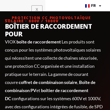
Aller
FR
X
au
contenu
⎯⎯ PROTECTION CC PHOTOVOLTAÏQUE
SOLAIRE · 600V / 1000V
BOÎTIER DE RACCORDEMENT
POUR
VIOX
boîte de raccordement
Les produits sont
conçus pour les systèmes photovoltaïques solaires
qui nécessitent une collecte de chaînes sécurisée,
une protection CC organisée et une installation
pratique sur le terrain. La gamme de courant
couvre
coffret de combinaison solaire
,
Boîte de
combinaison PV
et
boîtier de raccordement
DC
configurations sur les systèmes 600V et 1000V,
avec des configurations intégrées de fusible, de SPD