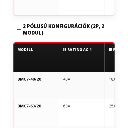
2 PÓLUSÚ KONFIGURÁCIÓK (2P, 2
MODUL)
MODELL
IE RATING AC-1
IE RATING
BMC7-40/20
40A
18A
BMC7-63/20
63A
25A