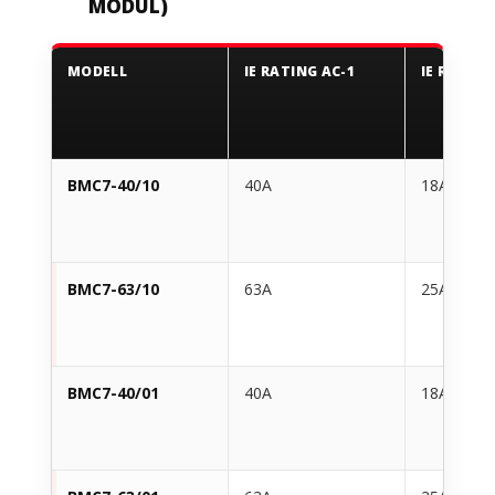
MODUL)
MODELL
IE RATING AC-1
IE RATING
BMC7-40/10
40A
18A
BMC7-63/10
63A
25A
BMC7-40/01
40A
18A