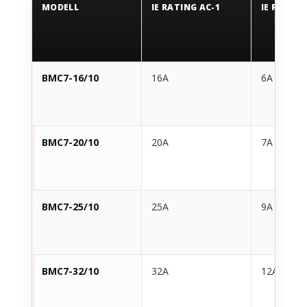
MODELL
IE RATING AC-1
IE RATING
BMC7-16/10
16A
6A
BMC7-20/10
20A
7A
BMC7-25/10
25A
9A
BMC7-32/10
32A
12A