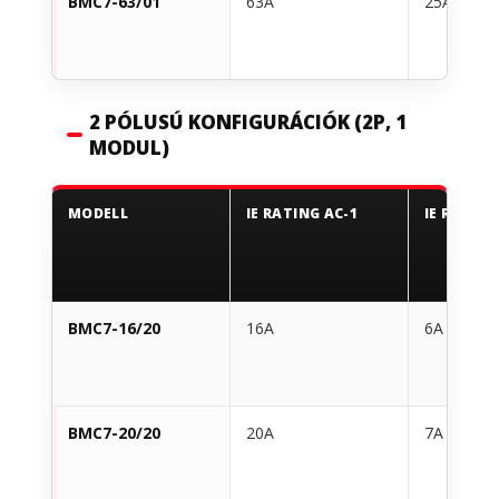
BMC7-63/01
63A
25A
2 PÓLUSÚ KONFIGURÁCIÓK (2P, 1
MODUL)
MODELL
IE RATING AC-1
IE RATING
BMC7-16/20
16A
6A
BMC7-20/20
20A
7A