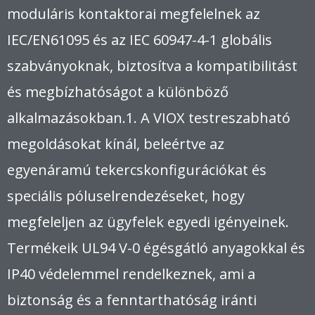
moduláris kontaktorai megfelelnek az
IEC/EN61095 és az IEC 60947-4-1 globális
szabványoknak, biztosítva a kompatibilitást
és megbízhatóságot a különböző
alkalmazásokban.
1
.
A VIOX testreszabható
megoldásokat kínál, beleértve az
egyenáramú tekercskonfigurációkat és
speciális póluselrendezéseket, hogy
megfeleljen az ügyfelek egyedi igényeinek.
Termékeik UL94 V-0 égésgátló anyagokkal és
IP40 védelemmel rendelkeznek, ami a
biztonság és a fenntarthatóság iránti