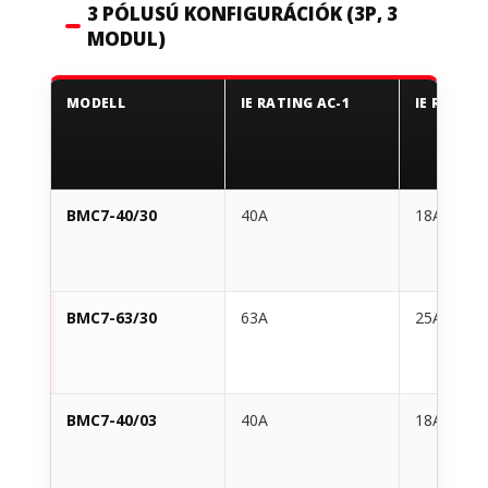
3 PÓLUSÚ KONFIGURÁCIÓK (3P, 3
MODUL)
MODELL
IE RATING AC-1
IE RATING
BMC7-40/30
40A
18A
BMC7-63/30
63A
25A
BMC7-40/03
40A
18A