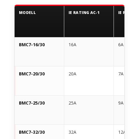
MODELL
IE RATING AC-1
IE RATING
BMC7-16/30
16A
6A
BMC7-20/30
20A
7A
BMC7-25/30
25A
9A
BMC7-32/30
32A
12A