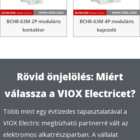
BCH8-63M 2P moduláris
BCH8-63M 4P moduláris
kontaktor
kapcsoló
Rövid önjelölés: Miért
válassza a VIOX Electricet?
Több mint egy évtizedes tapasztalatával a
VIOX Electric megbízható partnerré vált az
elektromos alkatrésziparban. A vállalat