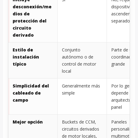
desconexión/me
dispositivo
dios de
ascendente
protección del
separado
circuito
derivado
Estilo de
Conjunto
Parte de un 
instalación
autónomo o de
coordinado 
típico
control de motor
grande
local
Simplicidad del
Generalmente más
Por lo genera
cableado de
simple
depende de l
campo
arquitectura 
panel
Mejor opción
Buckets de CCM,
Paneles
circuitos derivados
personalizad
de motor locales,
multimotor,