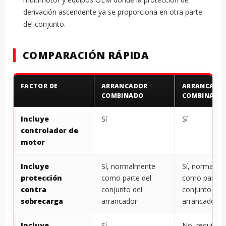
derivación ascendente ya se proporciona en otra parte
del conjunto.
COMPARACIÓN RÁPIDA
FACTOR DE
ARRANCADOR
ARRANCADO
COMBINADO
COMBINADO
Incluye
Sí
Sí
controlador de
motor
Incluye
Sí, normalmente
Sí, normalme
protección
como parte del
como parte d
contra
conjunto del
conjunto del
sobrecarga
arrancador
arrancador
Incluye
Sí
No, requiere