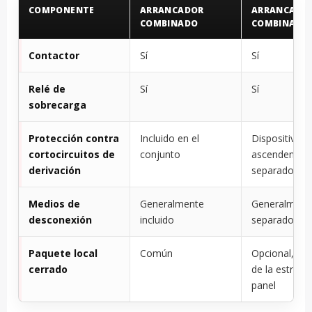
COMPONENTE
ARRANCADOR
ARRANCADO
COMBINADO
COMBINADO
Contactor
Sí
Sí
Relé de
Sí
Sí
sobrecarga
Protección contra
Incluido en el
Dispositivo
cortocircuitos de
conjunto
ascendente
derivación
separado
Medios de
Generalmente
Generalment
desconexión
incluido
separado
Paquete local
Común
Opcional, de
cerrado
de la estrateg
panel