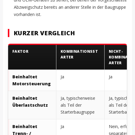
Abzweigschutz bereits an anderer Stelle in der Baugruppe
vorhanden ist.
KURZER VERGLEICH
FAKTOR
KOMBINATIONSST
NICHT-
ARTER
KOMBINATI
ARTER
Beinhaltet
Ja
Ja
Motorsteuerung
Beinhaltet
Ja, typischerweise
Ja, typischer
Überlastschutz
als Teil der
als Teil der
Starterbaugruppe
Starterbaugr
Beinhaltet
Ja
Nein, erforde
Trenn- /
separates