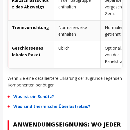
Kurzschlussschut
In der Baugruppe
Separates
z des Abzweigs
enthalten
vorgeschalte
Gerät
Trennvorrichtung
Normalerweise
Normalerwei
enthalten
getrennt
Geschlossenes
Üblich
Optional, ab
lokales Paket
von der
Panelstrategi
Wenn Sie eine detailliertere Erklärung der zugrunde liegenden
Komponenten benötigen:
Was ist ein Schütz?
Was sind thermische Überlastrelais?
ANWENDUNGSEIGNUNG: WO JEDER