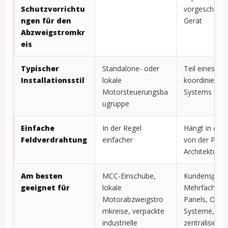
Schutzvorrichtu
vorgeschalte
ngen für den
Gerät
Abzweigstromkr
eis
Typischer
Standalone- oder
Teil eines gr
Installationsstil
lokale
koordinierten
Motorsteuerungsba
Systems
ugruppe
Einfache
In der Regel
Hängt in der 
Feldverdrahtung
einfacher
von der Pane
Architektur a
Am besten
MCC-Einschübe,
Kundenspezif
geeignet für
lokale
Mehrfachmot
Motorabzweigstro
Panels, OEM
mkreise, verpackte
Systeme,
industrielle
zentralisierte