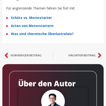
Für angrenzende Themen fahren Sie fort mit:
Schütz vs. Motorstarter
Arten von Motorstartern
Was sind thermische Überlastrelais?
VORHERIGER BEITRAG
NÄCHSTER BEITRAG
Zurück
Nä
Über den Autor