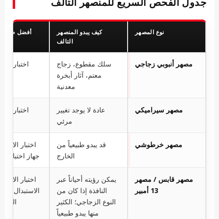
جدول الفحص السريع للمنصهر التالف
نوع المصهر
كيف يبدو المنصهر
أفضل طريقة ل
التالف
مصهر أنبوبي زجاجي
سلك مقطوع، زجاج
اختبار الاس
معتم، آثار أبخرة
معدنية
مصهر سيراميكي
عادة لا يوجد تغيير
اختبار الاس
مرئي
مصهر خرطوشي
قد يبدو طبيعياً من
اختبار الاستمر
الخارج
جهاز اختبار ا
مصهر قابس / مصهر
يمكن رؤيته أحياناً عبر
اختبار الاستمر
13 أمبير
النافذة إذا كان من
الاستبدال الآ
النوع الزجاجي؛ الكثير
القيمة 
منها يبدو طبيعياً