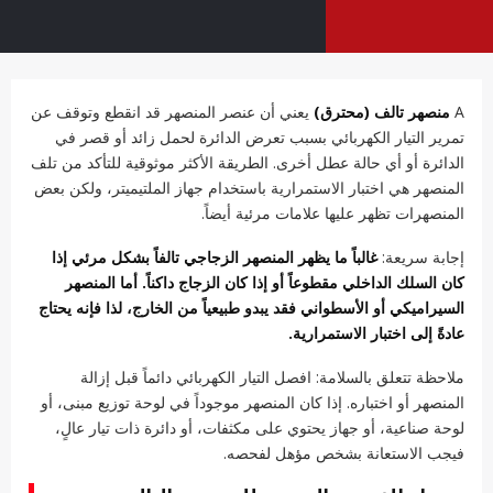
A
منصهر تالف (محترق)
يعني أن عنصر المنصهر قد انقطع وتوقف عن
تمرير التيار الكهربائي بسبب تعرض الدائرة لحمل زائد أو قصر في
الدائرة أو أي حالة عطل أخرى. الطريقة الأكثر موثوقية للتأكد من تلف
المنصهر هي اختبار الاستمرارية باستخدام جهاز الملتيميتر، ولكن بعض
المنصهرات تظهر عليها علامات مرئية أيضاً.
إجابة سريعة:
غالباً ما يظهر المنصهر الزجاجي تالفاً بشكل مرئي إذا
كان السلك الداخلي مقطوعاً أو إذا كان الزجاج داكناً. أما المنصهر
السيراميكي أو الأسطواني فقد يبدو طبيعياً من الخارج، لذا فإنه يحتاج
عادةً إلى اختبار الاستمرارية.
ملاحظة تتعلق بالسلامة: افصل التيار الكهربائي دائماً قبل إزالة
المنصهر أو اختباره. إذا كان المنصهر موجوداً في لوحة توزيع مبنى، أو
لوحة صناعية، أو جهاز يحتوي على مكثفات، أو دائرة ذات تيار عالٍ،
فيجب الاستعانة بشخص مؤهل لفحصه.