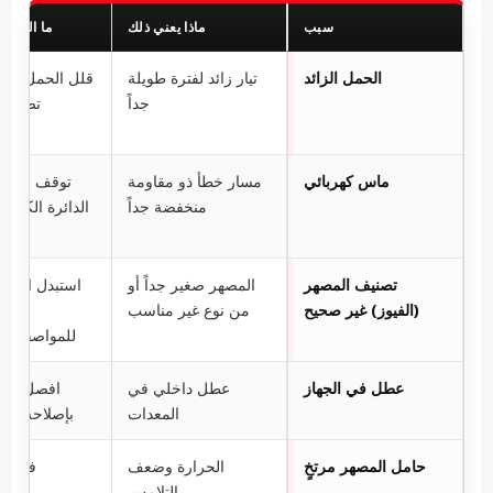
سبب
ماذا يعني ذلك
ما الذي ي
الحمل الزائد
تيار زائد لفترة طويلة
قلل الحمل وت
جداً
تصنيف 
ال
ماس كهربائي
مسار خطأ ذو مقاومة
توقف عن ا
منخفضة جداً
الدائرة الكهربا
يتم
تصنيف المصهر
المصهر صغير جداً أو
استبدل المص
(الفيوز) غير صحيح
من نوع غير مناسب
بآخر
للمواصفات ا
عطل في الجهاز
عطل داخلي في
افصل الجه
المعدات
بإصلاحه أو ا
حامل المصهر مرتخٍ
الحرارة وضعف
فحص ا
التلامس
وا