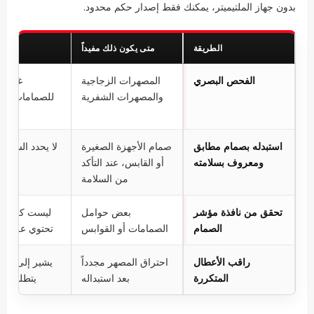
بدون جهاز الملتيميتر، يمكنك فقط إصدار حكم محدود.
الطريقة
متى يكون ذلك مفيداً
الفحص البصري
المصهرات الزجاجية
غير مو
والمصهرات الشفرية
للصمامات الخز
الأ
استبدله بصمام مطابق
صمام الأجهزة الصغيرة
لا يحدد السبب 
ومعروف بسلامته
أو القابس، عند التأكد
ل
من السلامة
تحقق من نافذة مؤشر
بعض حوامل
ليست كل ال
الصمام
الصمامات أو القوابس
تحتوي على م
راقب الأعطال
احتراق المصهر مجدداً
يشير إلى وج
المتكررة
بعد استبداله
يتطلب ال