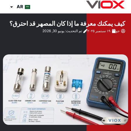
خطي
AR
لى
لمحتوى
كيف يمكنك معرفة ما إذا كان المصهر قد احترق؟
جو
١٩ سبتمبر ٢٠٢٥
تم التحديث: يونيو 30, 2026