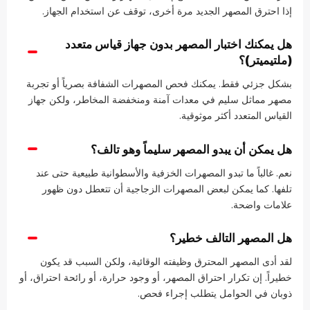
إذا احترق المصهر الجديد مرة أخرى، توقف عن استخدام الجهاز.
هل يمكنك اختبار المصهر بدون جهاز قياس متعدد
(ملتيميتر)؟
بشكل جزئي فقط. يمكنك فحص المصهرات الشفافة بصرياً أو تجربة
مصهر مماثل سليم في معدات آمنة ومنخفضة المخاطر، ولكن جهاز
القياس المتعدد أكثر موثوقية.
هل يمكن أن يبدو المصهر سليماً وهو تالف؟
نعم. غالباً ما تبدو المصهرات الخزفية والأسطوانية طبيعية حتى عند
تلفها. كما يمكن لبعض المصهرات الزجاجية أن تتعطل دون ظهور
علامات واضحة.
هل المصهر التالف خطير؟
لقد أدى المصهر المحترق وظيفته الوقائية، ولكن السبب قد يكون
خطيراً. إن تكرار احتراق المصهر، أو وجود حرارة، أو رائحة احتراق، أو
ذوبان في الحوامل يتطلب إجراء فحص.