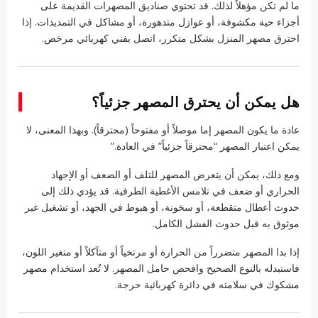
ما لم تكن مؤهلاً لذلك. قد تحتوي صناديق المصهرات القديمة على
أجزاء حية مكشوفة، أو عوازل متدهورة، أو مشاكل في التمديدات. إذا
احترق مصهر المنزل بشكل متكرر، اتصل بفني كهربائي مرخص.
هل يمكن أن يحترق المصهر جزئياً؟
عادة ما يكون المصهر إما موصلاً أو مفتوحاً (محترقاً). وبهذا المعنى، لا
يمكن اعتبار المصهر “محترقاً جزئياً” في العادة.”
ومع ذلك، يمكن أن يتعرض المصهر للتلف أو الضعف أو الإجهاد
الحراري أو ضعف في تلامس الأغطية الطرفية. قد يؤدي ذلك إلى
حدوث أعطال متقطعة، أو سخونة، أو هبوط في الجهد، أو تشغيل غير
موثوق به قبل حدوث الفشل الكامل.
إذا بدا المصهر متضرراً من الحرارة أو مرتخياً أو متآكلاً أو متغير اللون،
فاستبدله بالنوع الصحيح وافحص حامل المصهر. لا تُعد استخدام مصهر
مشكوك في سلامته في دائرة كهربائية حرجة.