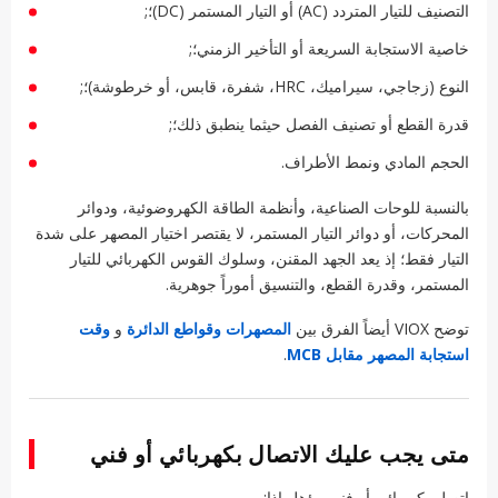
التصنيف للتيار المتردد (AC) أو التيار المستمر (DC)؛;
خاصية الاستجابة السريعة أو التأخير الزمني؛;
النوع (زجاجي، سيراميك، HRC، شفرة، قابس، أو خرطوشة)؛;
قدرة القطع أو تصنيف الفصل حيثما ينطبق ذلك؛;
الحجم المادي ونمط الأطراف.
بالنسبة للوحات الصناعية، وأنظمة الطاقة الكهروضوئية، ودوائر
المحركات، أو دوائر التيار المستمر، لا يقتصر اختيار المصهر على شدة
التيار فقط؛ إذ يعد الجهد المقنن، وسلوك القوس الكهربائي للتيار
المستمر، وقدرة القطع، والتنسيق أموراً جوهرية.
توضح VIOX أيضاً الفرق بين
المصهرات وقواطع الدائرة
و
وقت
استجابة المصهر مقابل MCB
.
متى يجب عليك الاتصال بكهربائي أو فني
اتصل بكهربائي أو فني مؤهل إذا: