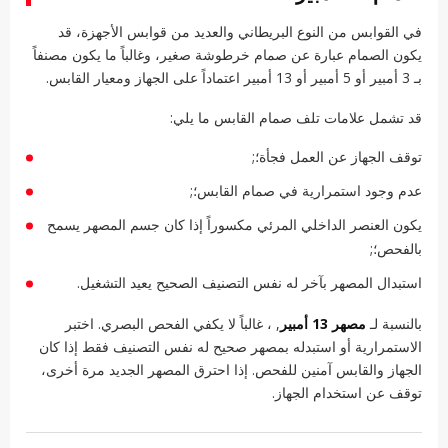
في القوابس من النوع البريطاني والعديد من قوابس الأجهزة، قد
يكون الصمام عبارة عن صمام خرطوشة صغير، وغالباً ما يكون مصنفاً
بـ 3 أمبير أو 5 أمبير أو 13 أمبير اعتماداً على الجهاز ومعيار القابس.
قد تشمل علامات تلف صمام القابس ما يلي:
توقف الجهاز عن العمل فجأة؛;
عدم وجود استمرارية في صمام القابس؛;
يكون العنصر الداخلي المرئي مكسوراً إذا كان جسم المصهر يسمح
بالفحص؛;
استبدال المصهر بآخر له نفس التصنيف الصحيح يعيد التشغيل.
بالنسبة لـ
مصهر 13 أمبير
, ، غالباً لا يكفي الفحص البصري. اختبر
الاستمرارية أو استبدله بمصهر صحيح له نفس التصنيف فقط إذا كان
الجهاز والقابس آمنين للفحص. إذا احترق المصهر الجديد مرة أخرى،
توقف عن استخدام الجهاز.