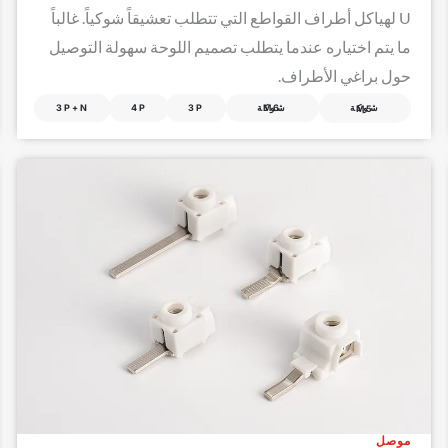
U لهياكل أطراف القواطع التي تتطلب تعشيقاً شوكياً. غالباً
ما يتم اختياره عندما يتطلب تصميم اللوحة سهولة التوصيل
حول براغي الأطراف.
شوكة M6
3P
4P
3P+N
شوكة M5
موصل