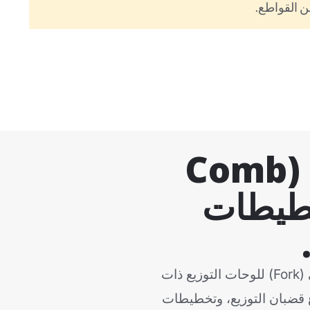
 القواطع.
أنواع قضبان التوصيل المشطية (Comb
قواطع MCB لتخطيطات
تقوم شركة VIOX بتصنيع قضبان توزيع مشطية من النوع الدبوسي (Pin) والنوع الشوكي (Fork) للوحات التوزيع ذات
1 و2P و3P و4P و1P+N و3P+N. قارن بين أنواع قضبان التوزيع، وتخطيطات