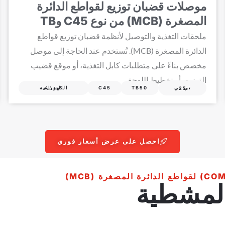
موصلات قضبان توزيع لقواطع الدائرة
المصغرة (MCB) من نوع C45 وTB
ملحقات التغذية والتوصيل لأنظمة قضبان توزيع قواطع
الدائرة المصغرة (MCB). تُستخدم عند الحاجة إلى موصل
مخصص بناءً على متطلبات كابل التغذية، أو موقع قضيب
التوزيع، أو تخطيط اللوحة.
TB50
C45
التغذية الكهربائية
تي بي 25
احصل على عرض أسعار فوري
 المشطية