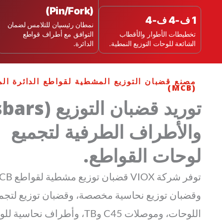
(Pin/Fork)
1 ف-4 ف-4
نمطان رئيسيان للتلامس لضمان
تخطيطات الأطوار والأقطاب
التوافق مع أطراف قواطع
الشائعة للوحات التوزيع النمطية.
الدائرة.
مصنع قضبان التوزيع المشطية لقواطع الدائرة ال
(MCB)
والأطراف الطرفية لتجميع
لوحات القواطع.
وقضبان توزيع نحاسية مخصصة، وقضبان توزيع لتجم
اللوحات، وموصلات C45 وTB، وأطراف نحاسي