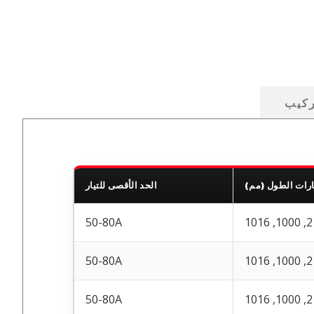
ركيب
رات الطول (مم)
الحد الأقصى للتيار
50-80A
210, 1
50-80A
210, 1
50-80A
210, 1