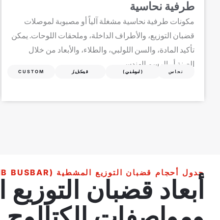
طرفية نحاسية
مكونات طرفية نحاسية مشغلة آلياً أو مصبوبة لموصلات
قضبان التوزيع، والأطراف الداخلة، وملحقات اللوحات. يمكن
تأكيد المادة، والسن اللولبي، والطلاء، والأبعاد من خلال
العينة أو الرسم الهندسي.
نحاس
مسنن (لولبي)
نيكل/قصدير
CUSTOM
جدول أحجام قضبان التوزيع المشطية (COMB BUSBAR) لقواطع الدائرة المصغرة (MCB)
أبعاد قضبان التوزيع
ومواصفات الكتالوج.