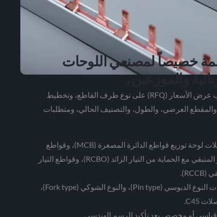
ة خصيصاً لمصنعي اللوحات
بائية والموزعين.
ركز طلب عرض الأسعار (RFQ) على نوع طرف القاطع، وتخطيط
 والمقطع العرضي، والطول، والتصنيف الحالي، ومتطلبات
توصيلات لوحة توزيع قواطع الدائرة المصغرة (MCB)، وقواطع
التيار المتبقي مع الحماية من التيار الزائد (RCBO)، وقواطع التيار
RCCB).
خيارات النوع الدبوسي (Pin type)، والنوع الشوكي (Fork type)،
ت C45.
 قياسي أو مخصص بعد تأكيد الرسم الهندسي.