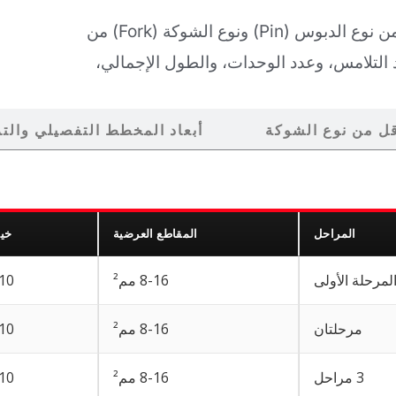
قارن بين قضبان التوزيع المشطية (Comb Busbars) من نوع الدبوس (Pin) ونوع الشوكة (Fork) من
عرضي، ومسافة الخطوة (Pitch)، وأبعاد التلامس، وعدد الوحدات، والطول الإجمالي،
ل من نوع الشوكة
أبعاد المخطط التفصيلي والت
المراحل
المقاطع العرضية
خيا
8-16 مم²
000, 1016
مرحلتان
8-16 مم²
000, 1016
3 مراحل
8-16 مم²
000, 1016