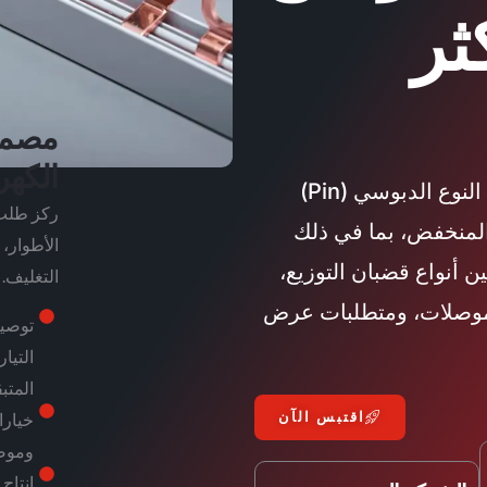
ثر
مصمم
الكهر
تقوم شركة VIOX بتصنيع قضبان توزيع مشطية من النوع الدبوسي (Pin)
ات الجهد المنخفض، بما في ذلك
الأطوار،
3 و4P و1P+N و3P+N. قارن بين أنواع قضبان التوزيع،
التغليف.
لموصلات، ومتطلبات عرض
المتبقي (
اقتبس الآن
وموصلا
إنتاج