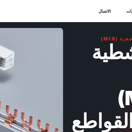
ات
الاتصال
 (MCB)
شطية
المصغرة (MCB)
لقواطع