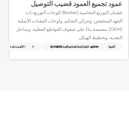
عمود تجميع العمود قضيب التوصيل
قضبان التوزيع النحاسية (Busbar) للوحات التوزيع ذات
الجهد المنخفض، وخزائن التحكم، ولوحات المعدات الأصلية
(OEM). مصممة بناءً على صفوف القواطع الفعلية، ومداخل
التغذية، وتخطيط الهيكل.
قاطع الدائرة المصغر (MCB) / قاطع دائرة التيار المتبقي مع حماية من التيار الزائد (RCBO)
C45
التغذية الكهربائية
أسلاك اللوحة