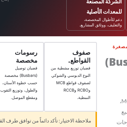
الشركة المصنعة
للمعدات الأصلية
دعم للأطوال المخصصة،
والتغليف، ووثائق المشاريع.
مصغرة
صفوف
رسومات
توريد قضبان التوزيع (Busbars)
القواطع.
مخصصة
قضبان توزيع مشطية من
قضبان توصيل
النوع الدبوسي والشوكي
(Busbars) مخصصة
لصفوف قواطع MCB
حسب خطوة الأسنان،
وRCBO وRCCB
والطول، وتوزيع الثقوب،
النمطية.
ومقطع الموصل.
توفر شركة VIOX قضبان توزيع مشطية لقواطع MCB،
يع
ملاحظة الاختيار: تأكد دائماً من توافق طرف ال
ة للوحات