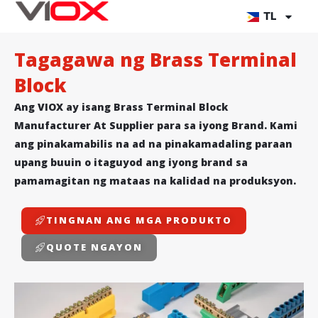
Lumaktaw
TL
sa
nilalaman
Tagagawa ng Brass Terminal
Block
Ang VIOX ay isang Brass Terminal Block
Manufacturer At Supplier para sa iyong Brand. Kami
ang pinakamabilis na ad na pinakamadaling paraan
upang buuin o itaguyod ang iyong brand sa
pamamagitan ng mataas na kalidad na produksyon.
TINGNAN ANG MGA PRODUKTO
QUOTE NGAYON