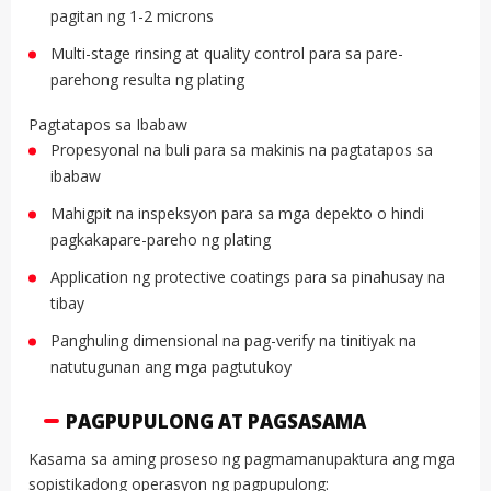
pagitan ng 1-2 microns
Multi-stage rinsing at quality control para sa pare-
parehong resulta ng plating
Pagtatapos sa Ibabaw
Propesyonal na buli para sa makinis na pagtatapos sa
ibabaw
Mahigpit na inspeksyon para sa mga depekto o hindi
pagkakapare-pareho ng plating
Application ng protective coatings para sa pinahusay na
tibay
Panghuling dimensional na pag-verify na tinitiyak na
natutugunan ang mga pagtutukoy
PAGPUPULONG AT PAGSASAMA
Kasama sa aming proseso ng pagmamanupaktura ang mga
sopistikadong operasyon ng pagpupulong: