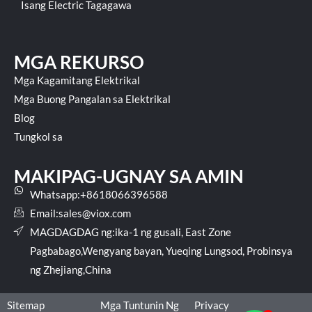
Isang Electric Tagagawa
MGA REKURSO
Mga Kagamitang Elektrikal
Mga Buong Pangalan sa Elektrikal
Blog
Tungkol sa
MAKIPAG-UGNAY SA AMIN
Whatsapp:+8618066396588
Email:
sales@viox.com
MAGDAGDAG ng:ika-1 ng gusali, East Zone
Pagbabago,Wengyang bayan, Yueqing Lungsod, Probinsya
ng Zhejiang,China
Sitemap
Mga Tuntunin Ng
Privacy