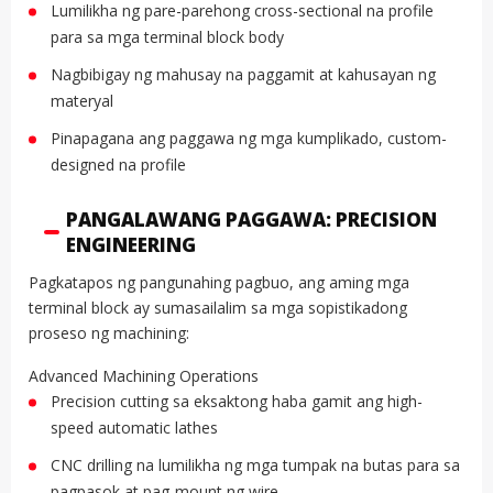
Lumilikha ng pare-parehong cross-sectional na profile
para sa mga terminal block body
Nagbibigay ng mahusay na paggamit at kahusayan ng
materyal
Pinapagana ang paggawa ng mga kumplikado, custom-
designed na profile
PANGALAWANG PAGGAWA: PRECISION
ENGINEERING
Pagkatapos ng pangunahing pagbuo, ang aming mga
terminal block ay sumasailalim sa mga sopistikadong
proseso ng machining:
Advanced Machining Operations
Precision cutting sa eksaktong haba gamit ang high-
speed automatic lathes
CNC drilling na lumilikha ng mga tumpak na butas para sa
pagpasok at pag-mount ng wire