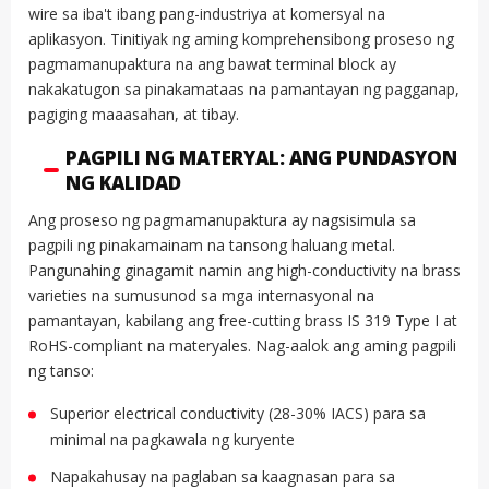
wire sa iba't ibang pang-industriya at komersyal na
aplikasyon. Tinitiyak ng aming komprehensibong proseso ng
pagmamanupaktura na ang bawat terminal block ay
nakakatugon sa pinakamataas na pamantayan ng pagganap,
pagiging maaasahan, at tibay.
PAGPILI NG MATERYAL: ANG PUNDASYON
NG KALIDAD
Ang proseso ng pagmamanupaktura ay nagsisimula sa
pagpili ng pinakamainam na tansong haluang metal.
Pangunahing ginagamit namin ang high-conductivity na brass
varieties na sumusunod sa mga internasyonal na
pamantayan, kabilang ang free-cutting brass IS 319 Type I at
RoHS-compliant na materyales. Nag-aalok ang aming pagpili
ng tanso:
Superior electrical conductivity (28-30% IACS) para sa
minimal na pagkawala ng kuryente
Napakahusay na paglaban sa kaagnasan para sa