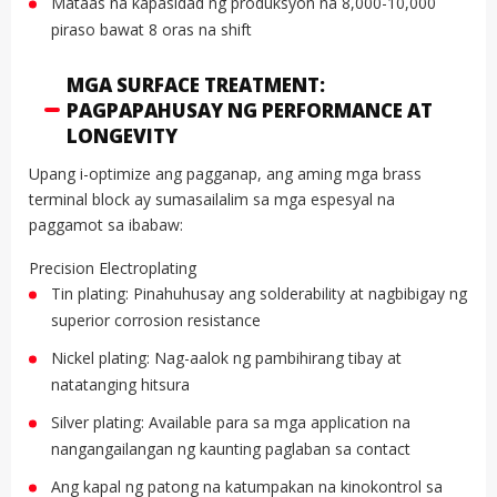
Mataas na kapasidad ng produksyon na 8,000-10,000
piraso bawat 8 oras na shift
MGA SURFACE TREATMENT:
PAGPAPAHUSAY NG PERFORMANCE AT
LONGEVITY
Upang i-optimize ang pagganap, ang aming mga brass
terminal block ay sumasailalim sa mga espesyal na
paggamot sa ibabaw:
Precision Electroplating
Tin plating: Pinahuhusay ang solderability at nagbibigay ng
superior corrosion resistance
Nickel plating: Nag-aalok ng pambihirang tibay at
natatanging hitsura
Silver plating: Available para sa mga application na
nangangailangan ng kaunting paglaban sa contact
Ang kapal ng patong na katumpakan na kinokontrol sa