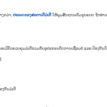
າງກວ່າ,
ປະເພດຂອງສະຕາເຕີມໍເຕີ
ໃຫ້ພູມສັນຖານເຕັມຮູບແບບ. ຖ້າທ
.
ອບມີຕົວຄວບຄຸມມໍເຕີຮ່ວມກັບອຸປະກອນຕັດການເຊື່ອມຕໍ່ ແລະ ປ້ອງກັນວ
:
ອງກັນມໍເຕີ