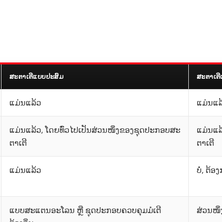
ສະຕາເຕີແບບປະສົມ
ສະຕາເຕີ
ແມ່ນແລ້ວ
ແມ່ນແລ
ແມ່ນແລ້ວ, ໂດຍທົ່ວໄປເປັນສ່ວນໜຶ່ງຂອງຊຸດປະກອບສະ
ແມ່ນແລ
ຕາເຕີ
ຕາເຕີ
ແມ່ນແລ້ວ
ບໍ່, ຕ
ແບບສະແຕນອະໂລນ ຫຼື ຊຸດປະກອບຄວບຄຸມມໍເຕີ
ສ່ວນໜ