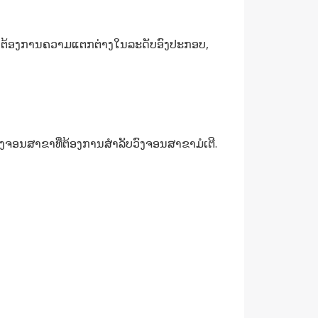
່ານຕ້ອງການຄວາມແຕກຕ່າງໃນລະດັບອົງປະກອບ,
ົງຈອນສາຂາທີ່ຕ້ອງການສໍາລັບວົງຈອນສາຂາມໍເຕີ.