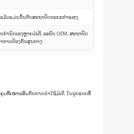
ິແລ້ວແມ່ນຂຶ້ນກັບສະຖາປັດຕະຍະກໍາແຜງ
ກໍານົດເອງຫຼາຍມໍເຕີ, ລະບົບ OEM, ສະຖາປັດ
າການປ້ອງກັນສູນກາງ
ຸມທີ່ເໝາະສົມກັບການນໍາໃຊ້ມໍເຕີ. ໃນຮູບແບບທີ່