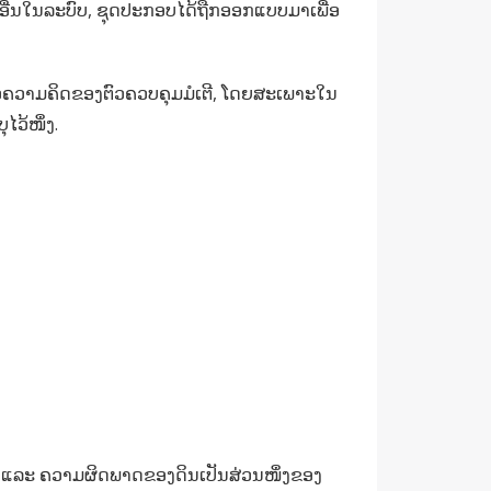
ບ່ອນອື່ນໃນລະບົບ, ຊຸດປະກອບໄດ້ຖືກອອກແບບມາເພື່ອ
ຄວາມຄິດຂອງຕົວຄວບຄຸມມໍເຕີ, ໂດຍສະເພາະໃນ
ໄວ້ໜຶ່ງ.
ສັ້ນ ແລະ ຄວາມຜິດພາດຂອງດິນເປັນສ່ວນໜຶ່ງຂອງ