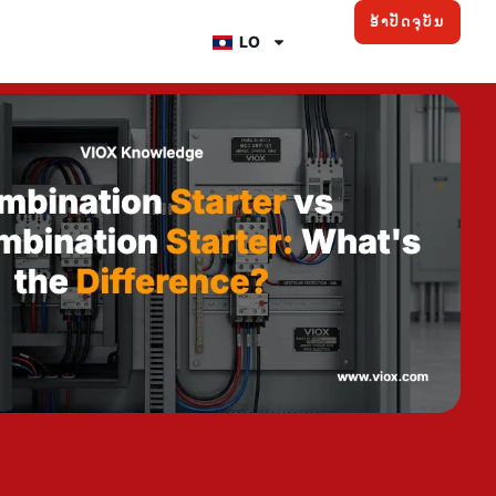
ອ້າປັດຈຸບັນ
LO