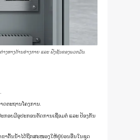
່າງທາງດ້ານຮ່າງກາຍ ແລະ ຟັງຊັນຂອງພວກມັນ.
.
ແລະມາດຕະຖານໂຄງການ.
ກອບມີອຸປະກອນຕັດການເຊື່ອມຕໍ່ ແລະ ປ້ອງກັນ
ຕົ້ນນໍ້າໄດ້ຖືກສະໜອງໃຫ້ຢູ່ບ່ອນອື່ນໃນຊຸດ