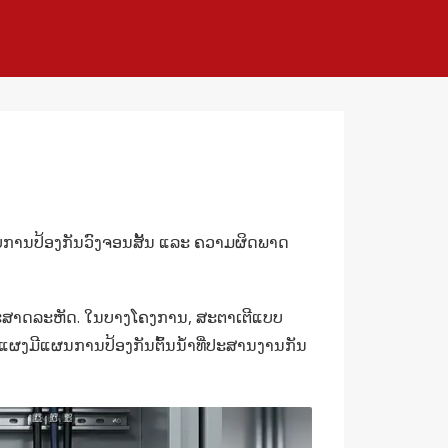
ໍາລັບການປ້ອງກັນວົງຈອນສັ້ນ ແລະ ຄວາມຜິດພາດ
ດທະສາດລະຫັດ. ໃນບາງໂຄງການ, ສະຕາເຕີແບບ
ແຜງມີແຜນການປ້ອງກັນຕົ້ນນໍ້າທີ່ປະສານງານກັນ