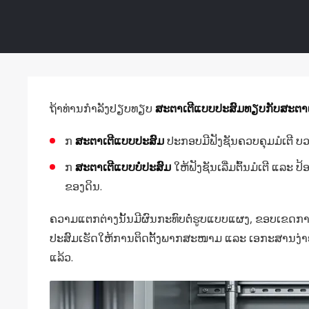
ຖ້າທ່ານກໍາລັງປຽບທຽບ
ສະຕາເຕີແບບປະສົມທຽບກັບສະຕາເຕ
ກ
ສະຕາເຕີແບບປະສົມ
ປະກອບມີຟັງຊັນຄວບຄຸມມໍເຕີ ບວ
ກ
ສະຕາເຕີແບບບໍ່ປະສົມ
ໃຫ້ຟັງຊັນເລີ່ມຕົ້ນມໍເຕີ ແລະ
ຂອງດິນ.
ຄວາມແຕກຕ່າງນັ້ນມີຜົນກະທົບຕໍ່ຮູບແບບແຜງ, ຂອບເຂດກ
ປະສົມເຮັດໃຫ້ການຕິດຕັ້ງພາກສະໜາມ ແລະ ເອກະສານງ່າຍຂ
ແລ້ວ.