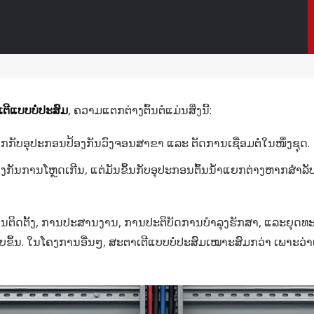
ີແບບບໍ່ປະສົມ
, ຄວາມແຕກຕ່າງຕົ້ນຕໍແມ່ນສິ່ງນີ້:
ກກັບອຸປະກອນປ້ອງກັນວົງຈອນສາຂາ ແລະ ຕັດການເຊື່ອມຕໍ່ໃນໜຶ່ງຊຸດ.
 ປ້ອງກັນການໂຫຼດເກີນ, ແຕ່ມັນຂຶ້ນກັບອຸປະກອນຕົ້ນນໍ້າແຍກຕ່າງຫາກສ
ານຕິດຕັ້ງ, ການປະສານງານ, ການປະຕິບັດການບໍາລຸງຮັກສາ, ແລະຍຸ
ຶ້ນ. ໃນໂຄງການອື່ນໆ, ສະຕາເຕີແບບບໍ່ປະສົມເໝາະສົມກວ່າ ເພາະວ່າ