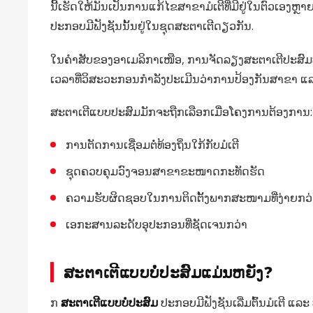
ນີ້ເຮັດໃຫ້ມັນເປັນການແກ້ໄຂສາຂາມໍເຕີທີ່ມີຢູ່ໃນຕົວເອງຫຼາ
ປະກອບມີຟັງຊັນນັ້ນຢູ່ໃນຊຸດສະຕາເຕີດຽວກັນ.
ໃນຄໍາສັບຂອງອາເມລິກາເໜືອ, ການຈັດລຽງສະຕາເຕີປະສົມ
ເວລາທີ່ວິສະວະກອນກໍາລັງປະເມີນວ່າການປ້ອງກັນສາຂາ ແລະ 
ສະຕາເຕີແບບປະສົມມັກຈະຖືກເລືອກເມື່ອໂຄງການຕ້ອງການ:
ການຕັດການເຊື່ອມຕໍ່ທ້ອງຖິ່ນໃກ້ກັບມໍເຕີ
ຊຸດຄວບຄຸມວົງຈອນສາຂາຂະໜາດກະທັດຮັດ
ຄວາມຮັບຜິດຊອບໃນການຕິດຕັ້ງພາກສະໜາມທີ່ງ່າຍກວ່
ເອກະສານລະດັບອຸປະກອນທີ່ຊັດເຈນກວ່າ
ສະຕາເຕີແບບບໍ່ປະສົມແມ່ນຫຍັງ?
ກ
ສະຕາເຕີແບບບໍ່ປະສົມ
ປະກອບມີຟັງຊັນເລີ່ມຕົ້ນມໍເຕີ ແ