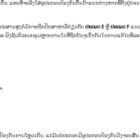
ຍຂຶ້ນ. ແທນທີ່ຈະອີງໃສ່ອຸປະກອນປ້ອງກັນຕົ້ນນໍ້າແຍກຕ່າງຫາກທີ່ຕັ້ງຢູ່
ປະສານສູງກໍ່ມັກຈະຖືກປຶກສາຫາລືກ່ຽວກັບ
ປະເພດ E
ຫຼື
ປະເພດ F
ແນວ
ຟັງຊັນຕົວຄວບຄຸມຫຼາຍປານໃດທີ່ຖືກບັນຈຸເຂົ້າກັນໃນການແກ້ໄຂທີ່ລະບຸ
າ
ລະ ປ້ອງກັນການໂຫຼດເກີນ, ແຕ່ມັນບໍ່ປະກອບມີອຸປະກອນປ້ອງກັນວົງຈອນ