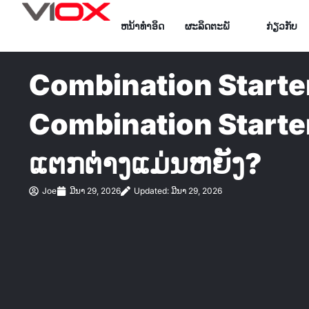
ຂ້າມ
ຫນ້າທໍາອິດ
ຜະລິດຕະພັ
ກ່ຽວກັບ
ໄປ
ທີ່
ເນື້ອຫາ
Combination Starte
Combination Starte
ແຕກຕ່າງແມ່ນຫຍັງ?
Joe
ມີນາ 29, 2026
Updated: ມີນາ 29, 2026