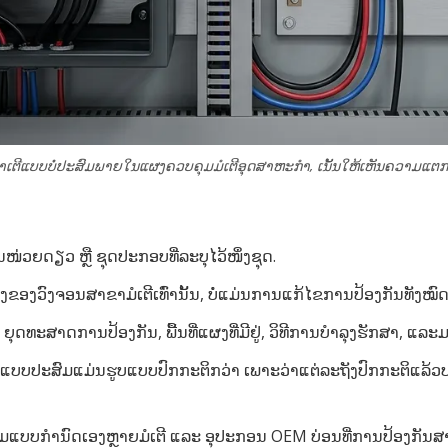
ແບບບໍ່ປະສົມພາຍໃນແຜງຄວບຄຸມມໍເຕີອຸດສາຫະກໍາ, ເນັ້ນໃຫ້ເຫັນຄວາມແຕກຕ
ວຍດຽວ ຫຼື ຊຸດປະກອບທີ່ລະບຸໄວ້ໜຶ່ງຊຸດ.
ຂອງວົງຈອນສາຂາມໍເຕີເທົ່ານັ້ນ, ບໍ່ແມ່ນການແກ້ໄຂການປ້ອງກັນທັງໝົດ
ດທະສາດການປ້ອງກັນ, ພື້ນທີ່ແຜງທີ່ມີຢູ່, ວິທີການບໍາລຸງຮັກສາ, 
ບບປະສົມແມ່ນຮູບແບບປົກກະຕິກວ່າ ເພາະວ່າແຕ່ລະຖັງປົກກະຕິແລ້ວປະ
ແບບກໍານົດເອງຫຼາຍມໍເຕີ ແລະ ອຸປະກອນ OEM ບ່ອນທີ່ການປ້ອງກັນສາຂາ