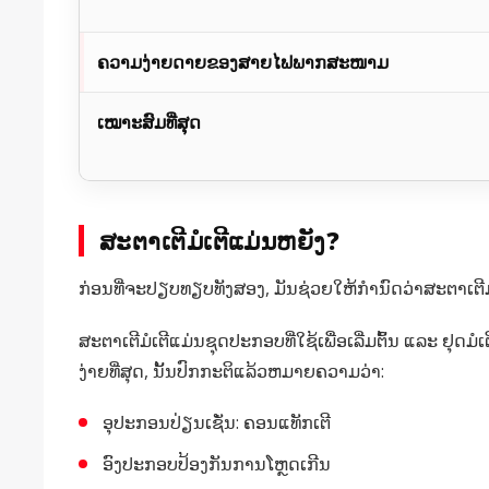
ຄວາມງ່າຍດາຍຂອງສາຍໄຟພາກສະໜາມ
ເໝາະສົມທີ່ສຸດ
ສະຕາເຕີມໍເຕີແມ່ນຫຍັງ?
ກ່ອນທີ່ຈະປຽບທຽບທັງສອງ, ມັນຊ່ວຍໃຫ້ກໍານົດວ່າສະຕາເຕີມ
ສະຕາເຕີມໍເຕີແມ່ນຊຸດປະກອບທີ່ໃຊ້ເພື່ອເລີ່ມຕົ້ນ ແລະ ຢຸ
ງ່າຍທີ່ສຸດ, ນັ້ນປົກກະຕິແລ້ວຫມາຍຄວາມວ່າ:
ອຸປະກອນປ່ຽນເຊັ່ນ: ຄອນແທັກເຕີ
ອົງປະກອບປ້ອງກັນການໂຫຼດເກີນ