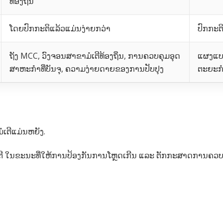
ທ້ອງຖິ່ນ
ໂດຍປົກກະຕິແລ້ວແມ່ນງ່າຍກວ່າ
ປົກກະຕ
ຖັງ MCC, ວົງຈອນສາຂາມໍເຕີທ້ອງຖິ່ນ, ການຄວບຄຸມອຸດ
ແຜງແບບ
ສາຫະກໍາທີ່ບັນຈຸ, ຄວາມງ່າຍດາຍຂອງການປັບປຸງ
ຕະຍະກໍ
ໍເຕີແມ່ນຫຍັງ.
ດມໍເຕີ ໃນຂະນະທີ່ໃຫ້ການປ້ອງກັນການໂຫຼດເກີນ ແລະ ຕັກກະສາດການຄວບຄ