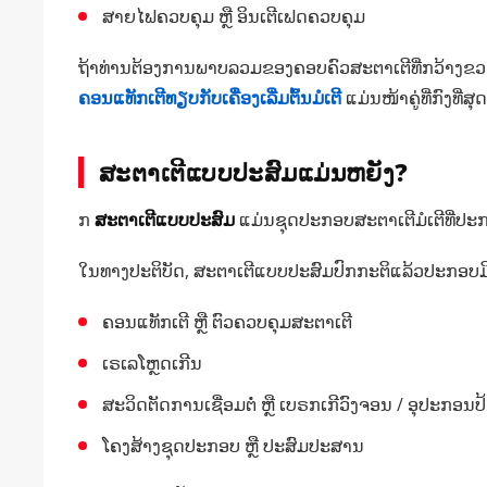
ສາຍໄຟຄວບຄຸມ ຫຼື ອິນເຕີເຟດຄວບຄຸມ
ຖ້າທ່ານຕ້ອງການພາບລວມຂອງຄອບຄົວສະຕາເຕີທີ່ກວ້າງຂວ
ຄອນແທັກເຕີທຽບກັບເຄື່ອງເລີ່ມຕົ້ນມໍເຕີ
ແມ່ນໜ້າຄູ່ທີ່ກົງທີ່ສຸດ
ສະຕາເຕີແບບປະສົມແມ່ນຫຍັງ?
ກ
ສະຕາເຕີແບບປະສົມ
ແມ່ນຊຸດປະກອບສະຕາເຕີມໍເຕີທີ່ປະກ
ໃນທາງປະຕິບັດ, ສະຕາເຕີແບບປະສົມປົກກະຕິແລ້ວປະກອບມີ
ຄອນແທັກເຕີ ຫຼື ຕົວຄວບຄຸມສະຕາເຕີ
ເຣເລໂຫຼດເກີນ
ສະວິດຕັດການເຊື່ອມຕໍ່ ຫຼື ເບຣກເກີວົງຈອນ / ອຸປະກອນປ້
ໂຄງສ້າງຊຸດປະກອບ ຫຼື ປະສົມປະສານ