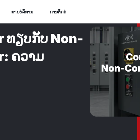
ການບໍລິການ
ການຕິດຕໍ່
r ທຽບກັບ Non-
r: ຄວາມ