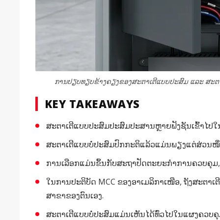
ການປຽບທຽບຂ້າງຄຽງຂອງສະຕາເຕີແບບປະສົມ ແລະ ສະຕາເຕີ
KEY TAKEAWAYS
ສະຕາເຕີແບບປະສົມປະສົມປະສານຫຼາຍຟັງຊັນເຂົ້າໄປໃນໜ່
ສະຕາເຕີແບບບໍ່ປະສົມປົກກະຕິແລ້ວແມ່ນພຽງແຕ່ສ່ວນໜຶ່ງ
ການເລືອກແມ່ນຂຶ້ນກັບສະຖາປັດຕະຍະກໍາການຄວບຄຸມ, ຍຸ
ໃນການປະຕິບັດ MCC ຂອງອາເມລິກາເໜືອ, ຖັງສະຕາເຕີແ
ສາຂາຂອງຕົນເອງ.
ສະຕາເຕີແບບບໍ່ປະສົມແມ່ນເຫັນໄດ້ທົ່ວໄປໃນແຜງຄວບຄຸມ