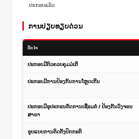
ປະກອບແລ້ວ.
ການປຽບທຽບດ່ວນ
ປັດໄຈ
ປະກອບມີຕົວຄວບຄຸມມໍເຕີ
ປະກອບມີການປ້ອງກັນການໂຫຼດເກີນ
ປະກອບມີອຸປະກອນຕັດການເຊື່ອມຕໍ່ / ປ້ອງກັນວົງຈອນ
ສາຂາ
ຮູບແບບການຕິດຕັ້ງປົກກະຕິ