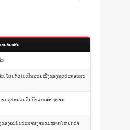
ແບບບໍ່ປະສົມ
້ວ
້ວ, ໂດຍທົ່ວໄປເປັນສ່ວນໜຶ່ງຂອງຊຸດປະກອບສະ
້ອງການອຸປະກອນຕົ້ນນໍ້າແຍກຕ່າງຫາກ
ຶ່ງຂອງລະບົບປະສານງານຂະໜາດໃຫຍ່ກວ່າ