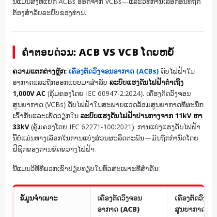
ນີ້ແມ່ນສິ່ງທີ່ແຍກ ACBs ອອກຈາກ VCBs—ແລະວິທີການເລືອກອັນທີ່ຖືກ
ຕ້ອງສໍາລັບລະບົບຂອງທ່ານ.
ຄໍາຕອບດ່ວນ: ACB VS VCB ໂດຍຫຍໍ້
ຄວາມແຕກຕ່າງຫຼັກ:
ເຄື່ອງຕັດວົງຈອນອາກາດ (ACBs)
ດັບໄຟຟ້າໃນ
ອາກາດແລະຖືກອອກແບບມາສໍາລັບ
ລະບົບແຮງດັນໄຟຟ້າຕ່ໍາເຖິງ
1,000V AC
(ຄຸ້ມຄອງໂດຍ IEC 60947-2:2024). ເຄື່ອງຕັດວົງຈອນ
ສູນຍາກາດ (VCBs) ດັບໄຟຟ້າໃນສະພາບແວດລ້ອມສູນຍາກາດທີ່ຜະນຶກ
ເຂົ້າກັນແລະເຮັດວຽກໃນ
ລະບົບແຮງດັນໄຟຟ້າປານກາງຈາກ 11kV ຫາ
33kV
(ຄຸ້ມຄອງໂດຍ IEC 62271-100:2021). ການແບ່ງແຮງດັນໄຟຟ້າ
ນີ້ບໍ່ແມ່ນທາງເລືອກໃນການແບ່ງສ່ວນຜະລິດຕະພັນ—ມັນຖືກກໍານົດໂດຍ
ຟີຊິກຂອງການຂັດຂວາງໄຟຟ້າ.
ນີ້ແມ່ນວິທີທີ່ພວກເຂົາປຽບທຽບໃນທົ່ວສະເພາະທີ່ສໍາຄັນ:
ຂໍ້ມູນຈໍາເພາະ
ເຄື່ອງຕັດວົງຈອນ
ເຄື່ອງຕັດວົງຈອ
ອາກາດ (ACB)
ສູນຍາກາດ (V