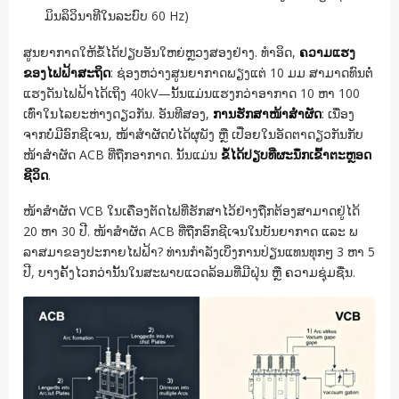
ມິນລິວິນາທີໃນລະບົບ 60 Hz)
ສູນຍາກາດໃຫ້ຂໍ້ໄດ້ປຽບອັນໃຫຍ່ຫຼວງສອງຢ່າງ. ທຳອິດ,
ຄວາມແຮງ
ຂອງໄຟຟ້າສະຖິດ
: ຊ່ອງຫວ່າງສູນຍາກາດພຽງແຕ່ 10 ມມ ສາມາດທົນຕໍ່
ແຮງດັນໄຟຟ້າໄດ້ເຖິງ 40kV—ນັ້ນແມ່ນແຮງກວ່າອາກາດ 10 ຫາ 100
ເທົ່າໃນໄລຍະຫ່າງດຽວກັນ. ອັນທີສອງ,
ການຮັກສາໜ້າສຳຜັດ
: ເນື່ອງ
ຈາກບໍ່ມີອົກຊີເຈນ, ໜ້າສຳຜັດບໍ່ໄດ້ຜຸພັງ ຫຼື ເປື່ອຍໃນອັດຕາດຽວກັນກັບ
ໜ້າສຳຜັດ ACB ທີ່ຖືກອາກາດ. ນັ້ນແມ່ນ
ຂໍ້ໄດ້ປຽບທີ່ຜະນຶກເຂົ້າຕະຫຼອດ
ຊີວິດ
.
ໜ້າສຳຜັດ VCB ໃນເຄື່ອງຕັດໄຟທີ່ຮັກສາໄວ້ຢ່າງຖືກຕ້ອງສາມາດຢູ່ໄດ້
20 ຫາ 30 ປີ. ໜ້າສຳຜັດ ACB ທີ່ຖືກອົກຊີເຈນໃນບັນຍາກາດ ແລະ ພ
ລາສມາຂອງປະກາຍໄຟຟ້າ? ທ່ານກຳລັງເບິ່ງການປ່ຽນແທນທຸກໆ 3 ຫາ 5
ປີ, ບາງຄັ້ງໄວກວ່ານັ້ນໃນສະພາບແວດລ້ອມທີ່ມີຝຸ່ນ ຫຼື ຄວາມຊຸ່ມຊື່ນ.