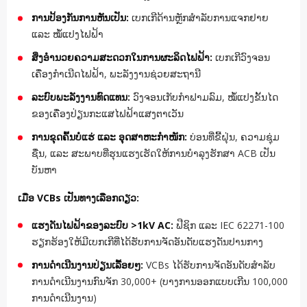
ການປ້ອງກັນການຫັນເປັນ:
ເບກເກີດ້ານຫຼັກສຳລັບການແຈກຢາຍ
ແລະ ໝໍ້ແປງໄຟຟ້າ
ສິ່ງອຳນວຍຄວາມສະດວກໃນການຜະລິດໄຟຟ້າ:
ເບກເກີວົງຈອນ
ເຄື່ອງກຳເນີດໄຟຟ້າ, ພະລັງງານຊ່ວຍສະຖານີ
ລະບົບພະລັງງານທົດແທນ:
ວົງຈອນເກັບກຳຟາມລົມ, ໝໍ້ແປງຂັ້ນໄດ
ຂອງເຄື່ອງປ່ຽນກະແສໄຟຟ້າແສງຕາເວັນ
ການຂຸດຄົ້ນບໍ່ແຮ່ ແລະ ອຸດສາຫະກຳໜັກ:
ບ່ອນທີ່ຂີ້ຝຸ່ນ, ຄວາມຊຸ່ມ
ຊື່ນ, ແລະ ສະພາບທີ່ຮຸນແຮງເຮັດໃຫ້ການບຳລຸງຮັກສາ ACB ເປັນ
ບັນຫາ
ເມື່ອ VCBs ເປັນທາງເລືອກດຽວ:
ແຮງດັນໄຟຟ້າຂອງລະບົບ >1kV AC:
ຟີຊິກ ແລະ IEC 62271-100
ຮຽກຮ້ອງໃຫ້ມີເບກເກີທີ່ໄດ້ຮັບການຈັດອັນດັບແຮງດັນປານກາງ
ການດຳເນີນງານປ່ຽນເລື້ອຍໆ:
VCBs ໄດ້ຮັບການຈັດອັນດັບສຳລັບ
ການດຳເນີນງານກົນຈັກ 30,000+ (ບາງການອອກແບບເກີນ 100,000
ການດຳເນີນງານ)