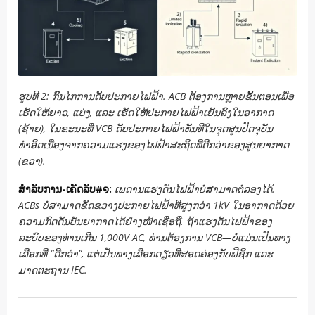
ຮູບທີ 2: ກົນໄກການດັບປະກາຍໄຟຟ້າ. ACB ຕ້ອງການຫຼາຍຂັ້ນຕອນເພື່ອ
ເຮັດໃຫ້ຍາວ, ແບ່ງ, ແລະ ເຮັດໃຫ້ປະກາຍໄຟຟ້າເຢັນລົງໃນອາກາດ
(ຊ້າຍ), ໃນຂະນະທີ່ VCB ດັບປະກາຍໄຟຟ້າທັນທີໃນຈຸດສູນປັດຈຸບັນ
ທຳອິດເນື່ອງຈາກຄວາມແຮງຂອງໄຟຟ້າສະຖິດທີ່ດີກວ່າຂອງສູນຍາກາດ
(ຂວາ).
ສໍາລັບການ-ເຄັດລັບ#໑:
ເພດານແຮງດັນໄຟຟ້າບໍ່ສາມາດຕໍ່ລອງໄດ້.
ACBs ບໍ່ສາມາດຂັດຂວາງປະກາຍໄຟຟ້າທີ່ສູງກວ່າ 1kV ໃນອາກາດດ້ວຍ
ຄວາມກົດດັນບັນຍາກາດໄດ້ຢ່າງໜ້າເຊື່ອຖື. ຖ້າແຮງດັນໄຟຟ້າຂອງ
ລະບົບຂອງທ່ານເກີນ 1,000V AC, ທ່ານຕ້ອງການ VCB—ບໍ່ແມ່ນເປັນທາງ
ເລືອກທີ່ “ດີກວ່າ”, ແຕ່ເປັນທາງເລືອກດຽວທີ່ສອດຄ່ອງກັບຟີຊິກ ແລະ
ມາດຕະຖານ IEC.