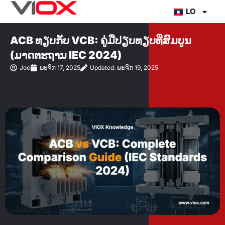
ຂ້າມ
LO
ໄປ
ທີ່
ACB ທຽບກັບ VCB: ຄູ່ມືປຽບທຽບທີ່ສົມບູນ
ເນື້ອຫາ
(ມາດຕະຖານ IEC 2024)
Joe
ພະຈິກ 17, 2025
Updated: ພະຈິກ 19, 2025