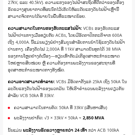
27kV, ແລະ 40.5kV). ຄວາມແຮງຂອງໄຟຟ້າສະຖິດທີ່ດີກວ່າຂອງເຄື່ອງ
ຂັດຂວາງສູນຍາກາດທີ່ຜະນຶກໄວ້ເຮັດໃຫ້ລະດັບແຮງດັນໄຟຟ້າເຫຼົ່ານີ້
ສາມາດຈັດການໄດ້ພາຍໃນພື້ນທີ່ຂະໜາດນ້ອຍ.
ຄວາມສາມາດໃນການຮອງຮັບກະແສໄຟຟ້າ:
VCBs ຮອງຮັບກະແສ
ໄຟຟ້າປານກາງເມື່ອທຽບກັບ ACBs, ໂດຍມີອັດຕາປົກກະຕິຈາກ 600A
ເຖິງ 4,000A. ນີ້ແມ່ນພຽງພໍຢ່າງສົມບູນສຳລັບການນຳໃຊ້ແຮງດັນໄຟຟ້າ
ປານກາງ. ເຄື່ອງຕັດໄຟ 2,000A ທີ່ 11kV ສາມາດບັນທຸກໄດ້ 38 MVA
ຂອງການໂຫຼດຢ່າງຕໍ່ເນື່ອງ—ທຽບເທົ່າກັບມໍເຕີອຸດສາຫະກຳຂະໜາດ
ໃຫຍ່ຫຼາຍສິບໜ່ວຍ ຫຼື ຄວາມຕ້ອງການພະລັງງານຂອງສະຖານທີ່
ອຸດສາຫະກຳຂະໜາດກາງທັງໝົດ.
ຄວາມອາດສາມາດທໍາລາຍ:
VCBs ມີອັດຕາຕັ້ງແຕ່ 25kA ເຖິງ 50kA ໃນ
ລະດັບແຮງດັນໄຟຟ້າຂອງພວກມັນ. ໃຫ້ເຮົາຄຳນວນພະລັງງານດຽວກັນ
ສຳລັບ VCB 50kA ທີ່ 33kV:
ຄວາມສາມາດໃນການຕັດ: 50kA ທີ່ 33kV (ເສັ້ນຫາເສັ້ນ)
ພະລັງງານປາກົດ: √3 × 33kV × 50kA ≈
2,850 MVA
ນັ້ນແມ່ນ
ພະລັງງານຂັດຂວາງຫຼາຍກວ່າ 24 ເທົ່າ
ກວ່າ ACB 100kA