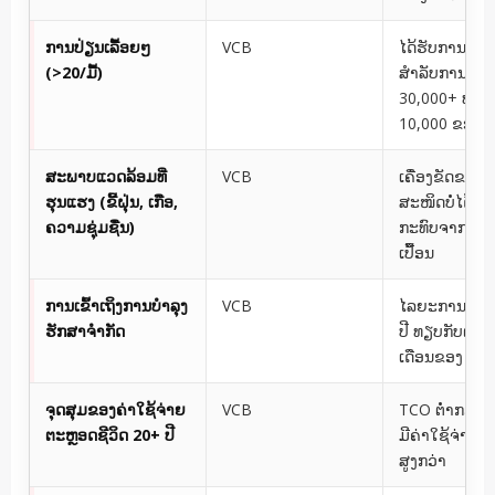
ການປ່ຽນເລື້ອຍໆ
VCB
ໄດ້ຮັບການຈັດອ
(>20/ມື້)
ສຳລັບການດຳເ
30,000+ ທຽບ
10,000 ຂອງ 
ສະພາບແວດລ້ອມທີ່
VCB
ເຄື່ອງຂັດຂວາງທ
ຮຸນແຮງ (ຂີ້ຝຸ່ນ, ເກືອ,
ສະໜິດບໍ່ໄດ້ຮັບ
ຄວາມຊຸ່ມຊື່ນ)
ກະທົບຈາກການ
ເປື້ອນ
ການເຂົ້າເຖິງການບຳລຸງ
VCB
ໄລຍະການບໍລິກ
ຮັກສາຈຳກັດ
ປີ ທຽບກັບຕາຕ
ເດືອນຂອງ AC
ຈຸດສຸມຂອງຄ່າໃຊ້ຈ່າຍ
VCB
TCO ຕ່ຳກວ່າເຖ
ຕະຫຼອດຊີວິດ 20+ ປີ
ມີຄ່າໃຊ້ຈ່າຍເບື
ສູງກວ່າ