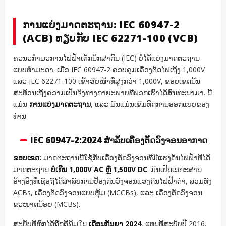
ການແບ່ງມາດຕະຖານ: IEC 60947-2
(ACB) ທຽບກັບ IEC 62271-100 (VCB)
ຄະນະກຳມະການໄຟຟ້າເຕັກນິກສາກົນ (IEC) ບໍ່ໄດ້ແບ່ງມາດຕະຖານ
ແບບທຳມະດາ. ເມື່ອ IEC 60947-2 ຄວບຄຸມເຄື່ອງຕັດໄຟເຖິງ 1,000V
ແລະ IEC 62271-100 ເຂົ້າຮັບໜ້າທີ່ສູງກວ່າ 1,000V, ຂອບເຂດນັ້ນ
ສະທ້ອນເຖິງຄວາມເປັນຈິງທາງກາຍະພາບທີ່ພວກເຮົາໄດ້ສົນທະນາມາ. ນີ້
ແມ່ນ
ການແບ່ງມາດຕະຖານ
, ແລະ ມັນແມ່ນເຂັມທິດການອອກແບບຂອງ
ທ່ານ.
IEC 60947-2:2024 ສຳລັບເຄື່ອງຕັດວົງຈອນອາກາດ
ຂອບເຂດ:
ມາດຕະຖານນີ້ໃຊ້ກັບເຄື່ອງຕັດວົງຈອນທີ່ມີແຮງດັນໄຟຟ້າທີ່ໄດ້
ມາດຕະຖານ
ບໍ່ເກີນ 1,000V AC ຫຼື 1,500V DC
. ມັນເປັນເອກະສານ
ອ້າງອີງທີ່ເຊື່ອຖືໄດ້ສຳລັບການປ້ອງກັນວົງຈອນແຮງດັນໄຟຟ້າຕໍ່າ, ລວມທັງ
ACBs, ເຄື່ອງຕັດວົງຈອນແບບຫຸ້ມ (MCCBs), ແລະ ເຄື່ອງຕັດວົງຈອນ
ຂະໜາດນ້ອຍ (MCBs).
ສະບັບທີຫົກໄດ້ຖືກຕີພິມໃນ
ເດືອນກັນຍາ 2024
, ແທນທີ່ສະບັບປີ 2016.