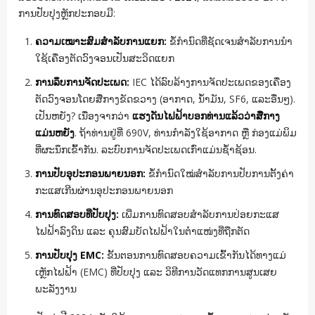
ການປັບປຸງຫຼັກປະກອບມີ:
ຄວາມເໝາະສົມສຳລັບການແຍກ:
ຂໍ້ກຳນົດທີ່ຊັດເຈນສຳລັບການນຳ
ໃຊ້ເຄື່ອງຕັດວົງຈອນເປັນສະວິດແຍກ
ການລຶບການຈັດປະເພດ:
IEC ໄດ້ລົບລ້າງການຈັດປະເພດຂອງເຄື່ອງ
ຕັດວົງຈອນໂດຍສື່ກາງຂັດຂວາງ (ອາກາດ, ນ້ຳມັນ, SF6, ແລະອື່ນໆ).
ເປັນຫຍັງ? ເນື່ອງຈາກວ່າ
ແຮງດັນໄຟຟ້າບອກທ່ານແລ້ວວ່າສື່ກາງ
ແມ່ນຫຍັງ
. ຖ້າທ່ານຢູ່ທີ່ 690V, ທ່ານກຳລັງໃຊ້ອາກາດ ຫຼື ກ່ອງແມ່ພິມ
ທີ່ຜະນຶກເຂົ້າກັນ. ລະບົບການຈັດປະເພດເກົ່າແມ່ນຊ້ຳຊ້ອນ.
ການປັບອຸປະກອນພາຍນອກ:
ຂໍ້ກຳນົດໃໝ່ສຳລັບການປັບການຕັ້ງຄ່າ
ກະແສເກີນຜ່ານອຸປະກອນພາຍນອກ
ການທົດສອບທີ່ປັບປຸງ:
ເພີ່ມການທົດສອບສຳລັບການປ່ອຍກະແສ
ໄຟຟ້າລົງດິນ ແລະ ຄຸນສົມບັດໄຟຟ້າໃນຕຳແໜ່ງທີ່ຖືກຕັດ
ການປັບປຸງ EMC:
ຂັ້ນຕອນການທົດສອບຄວາມເຂົ້າກັນໄດ້ທາງແມ່
ເຫຼັກໄຟຟ້າ (EMC) ທີ່ປັບປຸງ ແລະ ວິທີການວັດແທກການສູນເສຍ
ພະລັງງານ