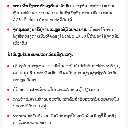
ການເຂົ້າເຖິງການບຳລຸງຮັກສາຈຳກັດ:
ສະຖານີຍ່ອຍຫ່າງໄກສອກ
ຫຼີກ, ເວທີນອກຝັ່ງທະເລ, ການຕິດຕັ້ງເທິງຫຼັງຄາບ່ອນທີ່ການກວດກາ
ACB ເຄິ່ງປີແມ່ນບໍ່ສາມາດປະຕິບັດໄດ້
ຈຸດສຸມຂອງຄ່າໃຊ້ຈ່າຍຕະຫຼອດຊີວິດຍາວນານ:
ເມື່ອຄ່າໃຊ້ຈ່າຍ
ທັງໝົດຂອງການເປັນເຈົ້າຂອງໃນໄລຍະ 20-30 ປີເກີນຄ່າໃຊ້ຈ່າຍທຶນ
ເບື້ອງຕົ້ນ
ຂໍ້ໄດ້ປຽບໃນສະພາບແວດລ້ອມທີ່ຮຸນແຮງ:
ເຄື່ອງຂັດຂວາງສູນຍາກາດທີ່ປິດສະໜິດບໍ່ໄດ້ຮັບຜົນກະທົບຈາກຂີ້ຝຸ່ນ,
ຄວາມຊຸ່ມຊື່ນ, ການສີດເກືອ, ຫຼື ລະດັບຄວາມສູງ (ສູງເຖິງຂີດຈຳກັດ
ການຫຼຸດອັດຕາ)
ບໍ່ມີ arc chutes ທີ່ຈະເຮັດຄວາມສະອາດ ຫຼື ປ່ຽນແທນ
ການດຳເນີນງານທີ່ງຽບສະຫງົບ (ສຳຄັນສຳລັບສະຖານີຍ່ອຍພາຍໃນ
ອາຄານທີ່ຄົນອາໄສຢູ່)
ຂະໜາດກະທັດຮັດ (ສຳຄັນໃນສະຖານີຍ່ອຍໃນຕົວເມືອງທີ່ມີອະສັງ
ຫາລິມະສັບລາຄາແພງ)