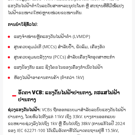
ແຮງດັນໄຟຟ້າຕໍ່າໃນລະດັບສາທາລະນຸປະໂພກ ຫຼື ສະຖານທີ່ທີ່ມີໝໍ້ແປງ
ໄຟຟ້າຂະໜາດໃຫຍ່ຫຼາຍໜ່ວຍຂະໜານກັນ.
ການນຳໃຊ້ທົ່ວໄປ:
ແຜງຈຳໜ່າຍຫຼັກແຮງດັນໄຟຟ້າຕໍ່າ (LVMDP)
ສູນຄວບຄຸມມໍເຕີ (MCCs) ສຳລັບປ້ຳ, ພັດລົມ, ເຄື່ອງອັດ
ສູນຄວບຄຸມພະລັງງານ (PCCs) ສຳລັບເຄື່ອງຈັກອຸດສາຫະກຳ
ແຜງປ້ອງກັນ ແລະ ຊິງໂຄຣໄນຂອງເຄື່ອງກຳເນີດໄຟຟ້າ
ຫ້ອງໄຟຟ້າອາຄານການຄ້າ (ຕ່ຳກວ່າ 1kV)
ອັດຕາ VCB: ແຮງດັນໄຟຟ້າປານກາງ, ກະແສໄຟຟ້າ
ປານກາງ
ຊ່ວງແຮງດັນໄຟຟ້າ:
VCBs ຖືກອອກແບບມາສຳລັບລະບົບແຮງດັນໄຟຟ້າ
ປານກາງ, ໂດຍທົ່ວໄປຕັ້ງແຕ່ 11kV ເຖິງ 33kV. ບາງການອອກແບບ
ຂະຫຍາຍຊ່ວງລົງໄປເຖິງ 1kV ຫຼື ຂຶ້ນໄປເຖິງ 38kV (ການແກ້ໄຂປີ 2024
ຂອງ IEC 62271-100 ໄດ້ເພີ່ມອັດຕາທີ່ໄດ້ມາດຕະຖານຢູ່ທີ່ 15.5kV,