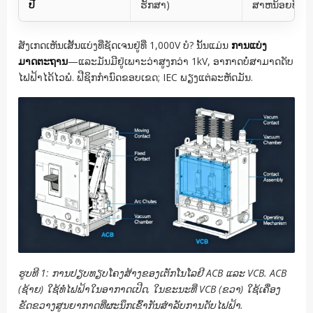
ປີ
ຮັກສາ)
ສາຫນ້ອຍທີ່ສຸດ
ສັງເກດເຫັນເສັ້ນແບ່ງທີ່ຊັດເຈນຢູ່ທີ່ 1,000V ບໍ? ນັ້ນແມ່ນ
ການແບ່ງ
ມາດຕະຖານ
—ແລະມັນມີຢູ່ເພາະວ່າສູງກວ່າ 1kV, ອາກາດບໍ່ສາມາດດັບ
ໄຟຟ້າໄດ້ໄວພໍ. ຟີຊິກກໍານົດຂອບເຂດ; IEC ພຽງແຕ່ລະຫັດມັນ.
ຮູບທີ 1: ການປຽບທຽບໂຄງສ້າງຂອງເຕັກໂນໂລຢີ ACB ແລະ VCB. ACB
(ຊ້າຍ) ໃຊ້ທໍ່ໄຟຟ້າໃນອາກາດເປີດ, ໃນຂະນະທີ່ VCB (ຂວາ) ໃຊ້ເຄື່ອງ
ຂັດຂວາງສູນຍາກາດທີ່ຜະນຶກເຂົ້າກັນສໍາລັບການດັບໄຟຟ້າ.