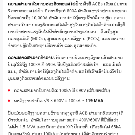
ຄວາມສາມາດໃນການຮອງຮັບກະແສໄຟຟ້າ:
ສິ່ງທີ່ ACBs ເດັ່ນແມ່ນການ
ຈັດການກະແສໄຟຟ້າ. ອັດຕາຕັ້ງແຕ່ 800A ສຳລັບແຜງຈຳໜ່າຍຂະໜາດ
ນ້ອຍກວ່າເຖິງ 10,000A ສຳລັບການນຳໃຊ້ທາງເຂົ້າບໍລິການຫຼັກ. ຄວາມ
ສາມາດໃນການຮອງຮັບກະແສໄຟຟ້າສູງໃນແຮງດັນໄຟຟ້າຕໍ່າແມ່ນສິ່ງທີ່
ການຈຳໜ່າຍແຮງດັນໄຟຟ້າຕໍ່າຕ້ອງການຢ່າງແນ່ນອນ—ຄິດເຖິງສູນ
ຄວບຄຸມມໍເຕີ (MCCs), ສູນຄວບຄຸມພະລັງງານ (PCCs), ແລະ ກະດານ
ຈຳໜ່າຍຫຼັກໃນສະຖານທີ່ການຄ້າ ແລະ ອຸດສາຫະກຳ.
ຄວາມອາດສາມາດທໍາລາຍ:
ອັດຕາການຂັດຂວາງວົງຈອນສັ້ນສາມາດ
ບັນລຸໄດ້ເຖິງ 100kA ທີ່ 690V. ນັ້ນຟັງແລ້ວໜ້າປະທັບໃຈ—ແລະ ມັນກໍ່
ແມ່ນ, ສຳລັບການນຳໃຊ້ແຮງດັນໄຟຟ້າຕໍ່າ. ແຕ່ໃຫ້ເຮົາເອົາມັນເຂົ້າໃນ
ມຸມມອງດ້ວຍການຄຳນວນພະລັງງານ:
ຄວາມສາມາດໃນການຕັດ: 100kA ທີ່ 690V (ເສັ້ນຫາເສັ້ນ)
ພະລັງງານປາກົດ: √3 × 690V × 100kA ≈
119 MVA
ນັ້ນແມ່ນພະລັງງານຄວາມຜິດພາດສູງສຸດທີ່ ACB ສາມາດຂັດຂວາງໄດ້
ຢ່າງປອດໄພ. ສຳລັບໂຮງງານອຸດສາຫະກຳ 400V/690V ທີ່ມີໝໍ້ແປງ
ໄຟຟ້າ 1.5 MVA ແລະ ອັດຕາສ່ວນ X/R ປົກກະຕິ, ເຄື່ອງຕັດໄຟ 65kA
ມັກຈະພຽງພໍ. ໜ່ວຍ 100kA ແມ່ນສະຫງວນໄວ້ສຳລັບການຈຳໜ່າຍ