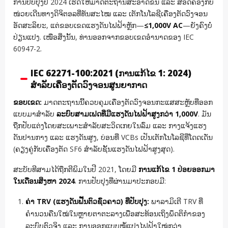
ການປັບປຸງປີ 2024 ເຮັດໃຫ້ມາດຕະຖານສະອາດຂຶ້ນ ແລະ ສອດຄ່ອງກັບ
ໜ່ວຍເດີນທາງດິຈິຕອລທີ່ທັນສະໄໝ ແລະ ເຕັກໂນໂລຊີເຄື່ອງຕັດວົງຈອນ
ອັດສະລິຍະ, ແຕ່ຂອບເຂດແຮງດັນໄຟຟ້າຫຼັກ—
≤1,000V AC
—ຍັງຄົງບໍ່
ປ່ຽນແປງ. ເໜືອສິ່ງນັ້ນ, ທ່ານອອກຈາກຂອບເຂດອຳນາດຂອງ IEC
60947-2.
IEC 62271-100:2021 (ການແກ້ໄຂ 1: 2024)
ສຳລັບເຄື່ອງຕັດວົງຈອນສູນຍາກາດ
ຂອບເຂດ:
ມາດຕະຖານນີ້ຄວບຄຸມເຄື່ອງຕັດວົງຈອນກະແສສະຫຼັບທີ່ອອກ
ແບບມາສຳລັບ
ລະບົບສາມເຟດທີ່ມີແຮງດັນໄຟຟ້າສູງກວ່າ 1,000V
. ມັນ
ຖືກປັບແຕ່ງໂດຍສະເພາະສຳລັບສະວິດເກຍໃນລົ່ມ ແລະ ກາງແຈ້ງແຮງ
ດັນປານກາງ ແລະ ແຮງດັນສູງ, ບ່ອນທີ່ VCBs ເປັນເຕັກໂນໂລຊີທີ່ໂດດເດັ່ນ
(ຄຽງຄູ່ກັບເຄື່ອງຕັດ SF6 ສຳລັບຊັ້ນແຮງດັນໄຟຟ້າສູງສຸດ).
ສະບັບທີສາມໄດ້ຖືກຕີພິມໃນປີ 2021, ໂດຍມີ
ການແກ້ໄຂ 1 ປ່ອຍອອກມາ
ໃນເດືອນສິງຫາ 2024
. ການປັບປຸງທີ່ຜ່ານມາປະກອບມີ:
ຄ່າ TRV (ແຮງດັນຟື້ນຕົວຊົ່ວຄາວ) ທີ່ປັບປຸງ:
ພາລາມິເຕີ TRV ທີ່
ຄຳນວນຄືນໃໝ່ໃນຫຼາຍຕາຕະລາງເພື່ອສະທ້ອນເຖິງພຶດຕິກຳຂອງ
ລະບົບຕົວຈິງ ແລະ ການອອກແບບໝໍ້ແປງໄຟຟ້າໃໝ່ກວ່າ