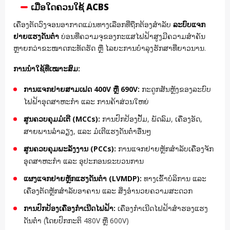
ເມື່ອໃດຄວນໃຊ້ ACBS
ເຄື່ອງຕັດວົງຈອນອາກາດແມ່ນທາງເລືອກທີ່ຖືກຕ້ອງສຳລັບ
ລະບົບແຈກ
ຢາຍແຮງດັນຕ່ຳ
ບ່ອນທີ່ຄວາມຈຸຂອງກະແສໄຟຟ້າສູງມີຄວາມສຳຄັນ
ຫຼາຍກວ່າຂະໜາດກະທັດຮັດ ຫຼື ໄລຍະການບຳລຸງຮັກສາທີ່ຍາວນານ.
ການນຳໃຊ້ທີ່ເໝາະສົມ:
ການແຈກຢາຍສາມເຟດ 400V ຫຼື 690V:
ກະດູກສັນຫຼັງຂອງລະບົບ
ໄຟຟ້າອຸດສາຫະກຳ ແລະ ການຄ້າສ່ວນໃຫຍ່
ສູນຄວບຄຸມມໍເຕີ (MCCs):
ການປົກປ້ອງປັ້ມ, ພັດລົມ, ເຄື່ອງອັດ,
ສາຍພານລຳລຽງ, ແລະ ມໍເຕີແຮງດັນຕ່ຳອື່ນໆ
ສູນຄວບຄຸມພະລັງງານ (PCCs):
ການແຈກຢາຍຫຼັກສຳລັບເຄື່ອງຈັກ
ອຸດສາຫະກຳ ແລະ ອຸປະກອນຂະບວນການ
ແຜງແຈກຢາຍຫຼັກແຮງດັນຕ່ຳ (LVMDP):
ທາງເຂົ້າບໍລິການ ແລະ
ເຄື່ອງຕັດຫຼັກສຳລັບອາຄານ ແລະ ສິ່ງອຳນວຍຄວາມສະດວກ
ການປົກປ້ອງເຄື່ອງກຳເນີດໄຟຟ້າ:
ເຄື່ອງກຳເນີດໄຟຟ້າສຳຮອງແຮງ
ດັນຕ່ຳ (ໂດຍປົກກະຕິ 480V ຫຼື 600V)