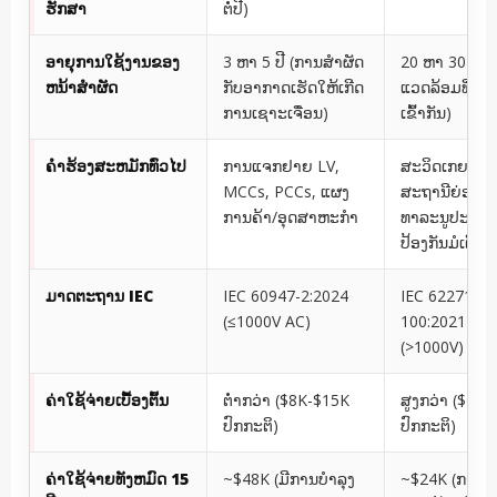
ຮັກສາ
ຕໍ່ປີ)
ອາຍຸການໃຊ້ງານຂອງ
3 ຫາ 5 ປີ (ການສໍາຜັດ
20 ຫາ 30 ປີ 
ຫນ້າສໍາຜັດ
ກັບອາກາດເຮັດໃຫ້ເກີດ
ແວດລ້ອມທີ່ຜະ
ການເຊາະເຈື່ອນ)
ເຂົ້າກັນ)
ຄໍາຮ້ອງສະຫມັກທົ່ວໄປ
ການແຈກຢາຍ LV,
ສະວິດເກຍ MV
MCCs, PCCs, ແຜງ
ສະຖານີຍ່ອຍຂ
ການຄ້າ/ອຸດສາຫະກໍາ
ທາລະນູປະໂພກ
ປ້ອງກັນມໍເຕີ H
ມາດຕະຖານ IEC
IEC 60947-2:2024
IEC 62271-
(≤1000V AC)
100:2021+A1
(>1000V)
ຄ່າໃຊ້ຈ່າຍເບື້ອງຕົ້ນ
ຕ່ໍາກວ່າ ($8K-$15K
ສູງກວ່າ ($20
ປົກກະຕິ)
ປົກກະຕິ)
ຄ່າໃຊ້ຈ່າຍທັງຫມົດ 15
~$48K (ມີການບໍາລຸງ
~$24K (ການບໍ