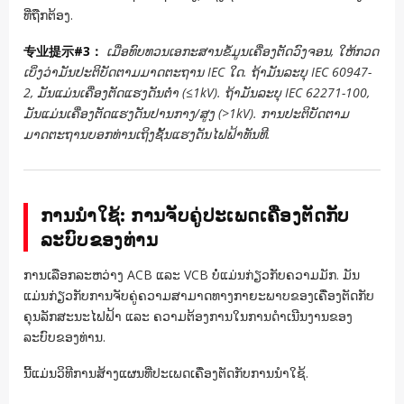
ທີ່ຖືກຕ້ອງ.
专业提示#3：
ເມື່ອທົບທວນເອກະສານຂໍ້ມູນເຄື່ອງຕັດວົງຈອນ, ໃຫ້ກວດ
ເບິ່ງວ່າມັນປະຕິບັດຕາມມາດຕະຖານ IEC ໃດ. ຖ້າມັນລະບຸ IEC 60947-
2, ມັນແມ່ນເຄື່ອງຕັດແຮງດັນຕ່ຳ (≤1kV). ຖ້າມັນລະບຸ IEC 62271-100,
ມັນແມ່ນເຄື່ອງຕັດແຮງດັນປານກາງ/ສູງ (>1kV). ການປະຕິບັດຕາມ
ມາດຕະຖານບອກທ່ານເຖິງຊັ້ນແຮງດັນໄຟຟ້າທັນທີ.
ການນຳໃຊ້: ການຈັບຄູ່ປະເພດເຄື່ອງຕັດກັບ
ລະບົບຂອງທ່ານ
ການເລືອກລະຫວ່າງ ACB ແລະ VCB ບໍ່ແມ່ນກ່ຽວກັບຄວາມມັກ. ມັນ
ແມ່ນກ່ຽວກັບການຈັບຄູ່ຄວາມສາມາດທາງກາຍະພາບຂອງເຄື່ອງຕັດກັບ
ຄຸນລັກສະນະໄຟຟ້າ ແລະ ຄວາມຕ້ອງການໃນການດຳເນີນງານຂອງ
ລະບົບຂອງທ່ານ.
ນີ້ແມ່ນວິທີການສ້າງແຜນທີ່ປະເພດເຄື່ອງຕັດກັບການນຳໃຊ້.