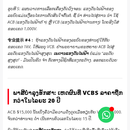
ຮູບທີ 5: ແຜນວາດການເລືອກເຄື່ອງຕັດວົງຈອນ. ແຮງດັນໄຟຟ້າຂອງ
ລະບົບແມ່ນເງື່ອນໄຂການຕັດສິນໃຈຕົ້ນຕໍ, ຊີ້ ນຳ ທ່ານໄປສູ່ການ ນຳ ໃຊ້
ACB (ແຮງດັນໄຟຟ້າຕ່ ຳ) ຫຼື VCB (ແຮງດັນໄຟຟ້າປານກາງ) ໂດຍອີງໃສ່
ຂອບເຂດ 1,000V.
专业提示 #4：
ຖ້າແຮງດັນໄຟຟ້າຂອງລະບົບຂອງທ່ານຢູ່ໃກ້ກັບ
ຂອບເຂດ 1kV, ໃຫ້ລະບຸ VCB. ຢ່າພະຍາຍາມຂະຫຍາຍ ACB ໄປສູ່
ລະດັບແຮງດັນໄຟຟ້າສູງສຸດ.
ເພດານແຮງດັນໄຟຟ້າ
ບໍ່ແມ່ນ “ລະດັບ
ສູງສຸດ” - ມັນເປັນຂີດ ຈຳ ກັດທາງຟີຊິກທີ່ແຂງກະດ້າງ. ອອກແບບດ້ວຍ
ຂອບເຂດ.
ພາສີບຳລຸງຮັກສາ: ເຫດຜົນທີ່ VCBS ລາຄາຖືກ
ກວ່າໃນໄລຍະ 20 ປີ
ACB $15,000 ນັ້ນເບິ່ງຄືວ່າມີຄວາມດຶງດູດເມື່ອທຽບກັບ VCB $25,000.
ຈົນກວ່າທ່ານຈະ ດຳ ເນີນການຕົວເລກໃນໄລຍະ 15 ປີ.