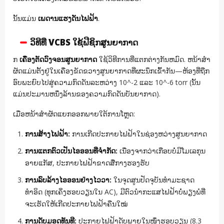
ນັ້ນແມ່ນ
ເພດານແຮງດັນໄຟຟ້າ
.
ວິທີທີ່ VCBS ໃຊ້ຟີຊິກສູນຍາກາດ
ກ
ເຄື່ອງຕັດວົງຈອນສູນຍາກາດ
ໃຊ້ວິທີການທີ່ແຕກຕ່າງກັນຫມົດ. ຫນ້າສໍາ
ຜັດແມ່ນຕັ້ງຢູ່ໃນເຄື່ອງຂັດຂວາງສູນຍາກາດທີ່ຜະນຶກເຂົ້າກັນ—ຫ້ອງທີ່ຖືກ
ອົບພະຍົບໄປສູ່ຄວາມກົດດັນລະຫວ່າງ 10^-2 ແລະ 10^-6 torr (ນັ້ນ
ແມ່ນປະມານຫນຶ່ງລ້ານຂອງຄວາມກົດດັນບັນຍາກາດ).
ເມື່ອຫນ້າສໍາຜັດແຍກອອກພາຍໃຕ້ການໂຫຼດ:
ການສ້າງໄຟຟ້າ:
ການເກີດປະກາຍໄຟຟ້າໃນຊ່ອງຫວ່າງສູນຍາກາດ
ການແຕກຕົວເປັນໄອອອນທີ່ຈຳກັດ:
ເນື່ອງຈາກວ່າເກືອບບໍ່ມີໂມເລກຸນ
ອາຍແກັສ, ປະກາຍໄຟຟ້າຂາດສື່ກາງຮອງຮັບ
ການລົບລ້າງໄອອອນຢ່າງໄວວາ:
ໃນຈຸດສູນປັດຈຸບັນທຳມະຊາດ
ທຳອິດ (ທຸກເຄິ່ງຮອບວຽນໃນ AC), ມີຕົວນຳກະແສໄຟຟ້າບໍ່ພຽງພໍທີ່
ຈະເຮັດໃຫ້ເກີດປະກາຍໄຟຟ້າຄືນໃໝ່
ການດັບມອດທັນທີ:
ປະກາຍໄຟຟ້າດັບພາຍໃນໜຶ່ງຮອບວຽນ (8.3