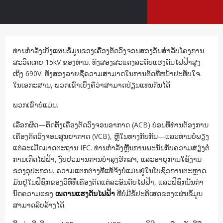
ທ່ານກໍາລັງເບິ່ງແຜ່ນຂໍ້ມູນຂອງເຄື່ອງຕັດວົງຈອນສອງອັນສໍາລັບໂຄງການ
ສະວິດເກຍ 15kV ຂອງທ່ານ. ທັງສອງສະແດງລະດັບແຮງດັນໄຟຟ້າສູງ
ເຖິງ 690V. ທັງສອງລາຍຊື່ຄວາມສາມາດໃນການຕັດທີ່ຫນ້າປະທັບໃຈ.
ໃນເອກະສານ, ພວກເຂົາເບິ່ງຄືວ່າສາມາດປ່ຽນແທນກັນໄດ້.
ພວກເຂົາບໍ່ແມ່ນ.
ເລືອກຜິດ—ຕິດຕັ້ງເຄື່ອງຕັດວົງຈອນອາກາດ (ACB) ບ່ອນທີ່ທ່ານຕ້ອງການ
ເຄື່ອງຕັດວົງຈອນສູນຍາກາດ (VCB), ຫຼືໃນທາງກັບກັນ—ແລະທ່ານບໍ່ພຽງ
ແຕ່ລະເມີດມາດຕະຖານ IEC. ທ່ານກໍາລັງຫຼີ້ນການພະນັນກັບຄວາມສ່ຽງຕໍ່
ການເກີດໄຟຟ້າ, ງົບປະມານການບໍາລຸງຮັກສາ, ແລະອາຍຸການໃຊ້ງານ
ຂອງອຸປະກອນ. ຄວາມແຕກຕ່າງທີ່ແທ້ຈິງບໍ່ແມ່ນຢູ່ໃນໂບຊົວການຕະຫຼາດ.
ມັນຢູ່ໃນຟີຊິກຂອງວິທີທີ່ເຄື່ອງຕັດແຕ່ລະອັນດັບໄຟຟ້າ, ແລະຟີຊິກນັ້ນກໍາ
ນົດຄວາມແຂງ
ເພດານແຮງດັນໄຟຟ້າ
ທີ່ບໍ່ມີຂໍ້ປະຕິເສດຂອງແຜ່ນຂໍ້ມູນ
ສາມາດລົບລ້າງໄດ້.