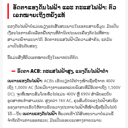
ອັດຕາແຮງດັນໄຟຟ້າ ແລະ ກະແສໄຟຟ້າ: ຕົວ
ເລກໝາຍເຖິງຫຍັງແທ້
ແຮງດັນໄຟຟ້າບໍ່ແມ່ນພຽງແຕ່ເສັ້ນສະເພາະໃນເອກະສານຂໍ້ມູນ. ມັນເປັນ
ເງື່ອນໄຂການຄັດເລືອກພື້ນຖານທີ່ກຳນົດປະເພດເຄື່ອງຕັດໄຟທີ່ທ່ານ
ສາມາດພິຈາລະນາໄດ້. ອັດຕາກະແສໄຟຟ້າມີຄວາມສຳຄັນ, ແຕ່ມັນ
ມາເປັນອັນດັບສອງ.
ນີ້ແມ່ນສິ່ງທີ່ຕົວເລກໝາຍເຖິງໃນພາກປະຕິບັດ.
ອັດຕາ ACB: ກະແສໄຟຟ້າສູງ, ແຮງດັນໄຟຟ້າຕໍ່າ
ເພດານແຮງດັນໄຟຟ້າ:
ACBs ເຮັດວຽກໄດ້ຢ່າງໜ້າເຊື່ອຖືຈາກ 400V
ເຖິງ 1,000V AC (ໂດຍມີບາງການອອກແບບພິເສດທີ່ມີອັດຕາເຖິງ 1,500V
DC). ຈຸດທີ່ເໝາະສົມໂດຍທົ່ວໄປແມ່ນ 400V ຫຼື 690V ສຳລັບລະບົບ
ອຸດສາຫະກຳສາມເຟດ. ສູງກວ່າ 1kV AC, ຄຸນສົມບັດຂອງໄຟຟ້າສະຖິດ
ຂອງອາກາດເຮັດໃຫ້ການຂັດຂວາງປະກາຍໄຟຟ້າທີ່ໜ້າເຊື່ອຖືເປັນໄປບໍ່
ໄດ້—ນັ້ນ
ເພດານແຮງດັນໄຟຟ້າ
ທີ່ພວກເຮົາໄດ້ສົນທະນາມາບໍ່ແມ່ນຂໍ້
ຈຳກັດດ້ານການອອກແບບ; ມັນເປັນຂອບເຂດທາງກາຍະພາບ.