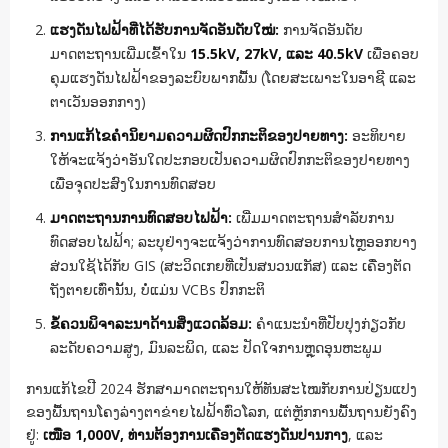
ແຮງດັນໄຟຟ້າທີ່ໄດ້ຮັບການຈັດອັນດັບໃໝ່:
ການຈັດອັນດັບ
ມາດຕະຖານເພີ່ມເຂົ້າໃນ
15.5kV, 27kV, ແລະ 40.5kV
ເພື່ອຄອບ
ຄຸມແຮງດັນໄຟຟ້າຂອງລະບົບພາກພື້ນ (ໂດຍສະເພາະໃນອາຊີ ແລະ
ຕາເວັນອອກກາງ)
ການແກ້ໄຂຄຳນິຍາມຄວາມຜິດປົກກະຕິຂອງປາຍທາງ:
ອະທິບາຍ
ໃຫ້ຈະແຈ້ງວ່າອັນໃດປະກອບເປັນຄວາມຜິດປົກກະຕິຂອງປາຍທາງ
ເພື່ອຈຸດປະສົງໃນການທົດສອບ
ມາດຕະຖານການທົດສອບໄຟຟ້າ:
ເພີ່ມມາດຕະຖານສຳລັບການ
ທົດສອບໄຟຟ້າ; ລະບຸຢ່າງຈະແຈ້ງວ່າການທົດສອບການໄຫຼອອກບາງ
ສ່ວນໃຊ້ໄດ້ກັບ GIS (ສະວິດເກຍທີ່ເປັນສນວນແກັສ) ແລະ ເຄື່ອງຕັດ
ຖັງຕາຍເທົ່ານັ້ນ, ບໍ່ແມ່ນ VCBs ປົກກະຕິ
ຂໍ້ຄວນພິຈາລະນາດ້ານສິ່ງແວດລ້ອມ:
ຄຳແນະນຳທີ່ປັບປຸງກ່ຽວກັບ
ລະດັບຄວາມສູງ, ມົນລະພິດ, ແລະ ປັດໃຈການຫຼຸດອຸນຫະພູມ
ການແກ້ໄຂປີ 2024 ຮັກສາມາດຕະຖານໃຫ້ທັນສະໄໝກັບການປ່ຽນແປງ
ຂອງພື້ນຖານໂຄງລ່າງຕາຂ່າຍໄຟຟ້າທົ່ວໂລກ, ແຕ່ຫຼັກການພື້ນຖານຍັງຄົງ
ຢູ່:
ເໜືອ 1,000V, ທ່ານຕ້ອງການເຄື່ອງຕັດແຮງດັນປານກາງ
, ແລະ