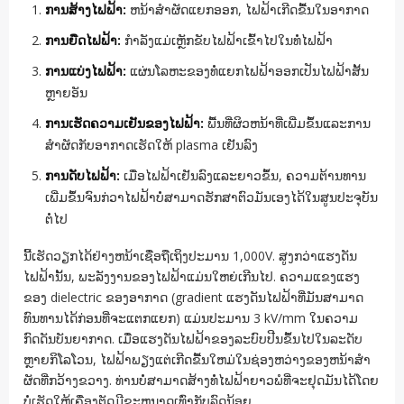
ການສ້າງໄຟຟ້າ:
ຫນ້າສໍາຜັດແຍກອອກ, ໄຟຟ້າເກີດຂື້ນໃນອາກາດ
ການຍືດໄຟຟ້າ:
ກໍາລັງແມ່ເຫຼັກຂັບໄຟຟ້າເຂົ້າໄປໃນທໍ່ໄຟຟ້າ
ການແບ່ງໄຟຟ້າ:
ແຜ່ນໂລຫະຂອງທໍ່ແຍກໄຟຟ້າອອກເປັນໄຟຟ້າສັ້ນ
ຫຼາຍອັນ
ການເຮັດຄວາມເຢັນຂອງໄຟຟ້າ:
ພື້ນທີ່ຜິວຫນ້າທີ່ເພີ່ມຂຶ້ນແລະການ
ສໍາຜັດກັບອາກາດເຮັດໃຫ້ plasma ເຢັນລົງ
ການດັບໄຟຟ້າ:
ເມື່ອໄຟຟ້າເຢັນລົງແລະຍາວຂຶ້ນ, ຄວາມຕ້ານທານ
ເພີ່ມຂຶ້ນຈົນກ່ວາໄຟຟ້າບໍ່ສາມາດຮັກສາຕົວມັນເອງໄດ້ໃນສູນປະຈຸບັນ
ຕໍ່ໄປ
ນີ້ເຮັດວຽກໄດ້ຢ່າງຫນ້າເຊື່ອຖືເຖິງປະມານ 1,000V. ສູງກວ່າແຮງດັນ
ໄຟຟ້ານັ້ນ, ພະລັງງານຂອງໄຟຟ້າແມ່ນໃຫຍ່ເກີນໄປ. ຄວາມແຂງແຮງ
ຂອງ dielectric ຂອງອາກາດ (gradient ແຮງດັນໄຟຟ້າທີ່ມັນສາມາດ
ທົນທານໄດ້ກ່ອນທີ່ຈະແຕກແຍກ) ແມ່ນປະມານ 3 kV/mm ໃນຄວາມ
ກົດດັນບັນຍາກາດ. ເມື່ອແຮງດັນໄຟຟ້າຂອງລະບົບປີນຂຶ້ນໄປໃນລະດັບ
ຫຼາຍກິໂລໂວນ, ໄຟຟ້າພຽງແຕ່ເກີດຂື້ນໃຫມ່ໃນຊ່ອງຫວ່າງຂອງຫນ້າສໍາ
ຜັດທີ່ກວ້າງຂວາງ. ທ່ານບໍ່ສາມາດສ້າງທໍ່ໄຟຟ້າຍາວພໍທີ່ຈະຢຸດມັນໄດ້ໂດຍ
ບໍ່ເຮັດໃຫ້ເຄື່ອງຕັດມີຂະຫນາດເທົ່າກັບລົດນ້ອຍ.