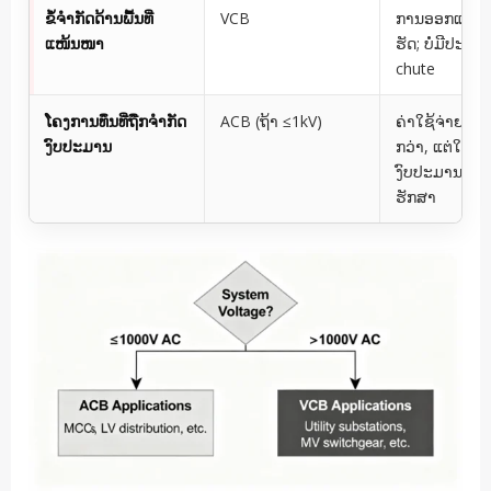
ຂໍ້ຈຳກັດດ້ານພື້ນທີ່
VCB
ການອອກແບບກ
ແໜ້ນໜາ
ຮັດ; ບໍ່ມີປະລິ
chute
ໂຄງການທຶນທີ່ຖືກຈຳກັດ
ACB (ຖ້າ ≤1kV)
ຄ່າໃຊ້ຈ່າຍເບື້ອງ
ງົບປະມານ
ກວ່າ, ແຕ່ໃຫ້ຄຳ
ງົບປະມານການ
ຮັກສາ