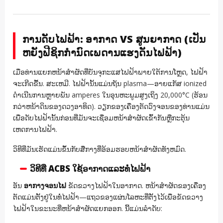
ການດັບໄຟຟ້າ: ອາກາດ VS ສູນຍາກາດ (ເປັນ
ຫຍັງຟີຊິກກໍານົດເພດານແຮງດັນໄຟຟ້າ)
ເມື່ອທ່ານແຍກຫນ້າສໍາຜັດທີ່ບັນຈຸກະແສໄຟຟ້າພາຍໃຕ້ການໂຫຼດ, ໄຟຟ້າ
ຈະເກີດຂື້ນ. ສະເຫມີ. ໄຟຟ້ານັ້ນແມ່ນຖັນ plasma—ອາຍແກັສ ionized
ດໍາເນີນການຫຼາຍພັນ amperes ໃນອຸນຫະພູມສູງເຖິງ 20,000°C (ຮ້ອນ
ກວ່າຫນ້າດິນຂອງດວງອາທິດ). ວຽກຂອງເຄື່ອງຕັດວົງຈອນຂອງທ່ານແມ່ນ
ເພື່ອດັບໄຟຟ້ານັ້ນກ່ອນທີ່ມັນຈະເຊື່ອມຫນ້າສໍາຜັດເຂົ້າກັນຫຼືກະຕຸ້ນ
ເຫດການໄຟຟ້າ.
ວິທີທີ່ມັນເຮັດແມ່ນຂຶ້ນກັບສື່ກາງທີ່ອ້ອມຮອບຫນ້າສໍາຜັດທັງຫມົດ.
ວິທີທີ່ ACBS ໃຊ້ອາກາດແລະທໍ່ໄຟຟ້າ
ອັນ
ອາກາງຈອນໄຟ
ຂັດຂວາງໄຟຟ້າໃນອາກາດ. ຫນ້າສໍາຜັດຂອງເຄື່ອງ
ຕັດແມ່ນຕັ້ງຢູ່ໃນທໍ່ໄຟຟ້າ—ແຖວຂອງແຜ່ນໂລຫະທີ່ຕັ້ງໄວ້ເພື່ອຂັດຂວາງ
ໄຟຟ້າໃນຂະນະທີ່ຫນ້າສໍາຜັດແຍກອອກ. ນີ້ແມ່ນລໍາດັບ: