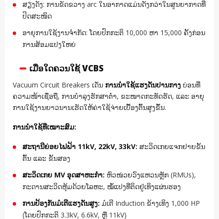
ສຽງດັງ: ການຂັດຂວາງ arc ໃນອາກາດແມ່ນດັງກວ່າໃນສູນຍາກາດທີ່
ປິດສະໜິດ
ອາຍຸການໃຊ້ງານຈຳກັດ: ໂດຍປົກກະຕິ 10,000 ຫາ 15,000 ຄັ້ງກ່ອນ
ການສ້ອມແປງໃຫຍ່
ເມື່ອໃດຄວນໃຊ້ VCBS
Vacuum Circuit Breakers ເດັ່ນ
ການນຳໃຊ້ແຮງດັນປານກາງ
ບ່ອນທີ່
ຄວາມໜ້າເຊື່ອຖື, ການບຳລຸງຮັກສາຕ່ຳ, ຂະໜາດກະທັດຮັດ, ແລະ ອາຍຸ
ການໃຊ້ງານຍາວນານເຮັດໃຫ້ຄ່າໃຊ້ຈ່າຍເບື້ອງຕົ້ນສູງຂຶ້ນ.
ການນຳໃຊ້ທີ່ເໝາະສົມ:
ສະຖານີຍ່ອຍໄຟຟ້າ 11kV, 22kV, 33kV:
ສະວິດເກຍແຈກຢາຍຂັ້ນ
ຕົ້ນ ແລະ ຂັ້ນສອງ
ສະວິດເກຍ MV ອຸດສາຫະກຳ:
ຫົວໜ່ວຍວົງແຫວນຫຼັກ (RMUs),
ກະດານສະວິດຫຸ້ມດ້ວຍໂລຫະ, ໝໍ້ແປງທີ່ຕິດຢູ່ເທິງແຜ່ນຮອງ
ການປ້ອງກັນມໍເຕີແຮງດັນສູງ:
ມໍເຕີ Induction ຂ້າງເທິງ 1,000 HP
(ໂດຍປົກກະຕິ 3.3kV, 6.6kV, ຫຼື 11kV)