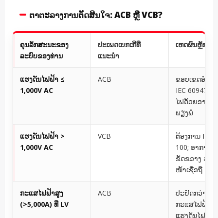
ຕາຕະລາງການຕັດສິນໃຈ: ACB ຫຼື VCB?
ຄຸນລັກສະນະຂອງ
ປະເພດເບກເກີທີ່
ເຫດຜົນຫຼັກ
ລະບົບຂອງທ່ານ
ແນະນຳ
ແຮງດັນໄຟຟ້າ ≤
ACB
ຂອບເຂດອຳນາ
1,000V AC
IEC 60947-2;
ໄຟດ້ວຍອາກາດ
ພຽງພໍ
ແຮງດັນໄຟຟ້າ >
VCB
ຕ້ອງການ IEC 
1,000V AC
100; ອາກາດບໍ
ຂັດຂວາງ arc ໄ
ໜ້າເຊື່ອຖື
ກະແສໄຟຟ້າສູງ
ACB
ປະຢັດກວ່າສຳລ
(>5,000A) ທີ່ LV
ກະແສໄຟຟ້າສູງຫ
ແຮງດັນໄຟຟ້າຕ