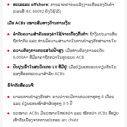
ທະ​ເລ​ແລະ offshore:
ການແຈກຢາຍພະລັງງານເຮືອແຮງດັນຕ່ຳ
(ບ່ອນທີ່ IEC 60092 ຍັງໃຊ້ໄດ້)
ເມື່ອ ACBs ເໝາະສົມທາງດ້ານການເງິນ:
ລຳດັບຄວາມສຳຄັນຂອງຄ່າໃຊ້ຈ່າຍເບື້ອງຕົ້ນຕໍ່າ:
ຖ້າງົບປະມານທຶນ
ຖືກຈຳກັດ ແລະ ທ່ານມີຄວາມສາມາດໃນການບຳລຸງຮັກສາພາຍໃນ
ຄວາມຕ້ອງການກະແສໄຟຟ້າສູງ:
ເມື່ອທ່ານຕ້ອງການລະດັບ
6,000A+ ທີ່ມີລາຄາຖືກກວ່າໃນຮູບແບບ ACB
ປັບປຸງເຂົ້າໃນສະວິດເກຍ LV ທີ່ມີຢູ່:
ເມື່ອປ່ຽນແທນແບບດຽວກັນໃນ
ແຜງທີ່ອອກແບບມາສຳລັບ ACBs
ຂໍ້ຈຳກັດທີ່ຄວນຈື່:
ພາລະການບຳລຸງຮັກສາ: ຄາດວ່າຈະມີການກວດກາທຸກໆ 6 ເດືອນ
ແລະ ປ່ຽນແທນໜ້າສຳຜັດທຸກໆ 3-5 ປີ
ຂະໜາດ: ACBs ມີຂະໜາດໃຫຍ່ກວ່າ ແລະ ໜັກກວ່າ VCBs ທີ່ທຽບ
ເທົ່າກັນເນື່ອງຈາກການປະກອບ arc chute