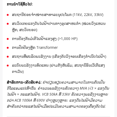
ການນຳໃຊ້ທົ່ວໄປ:
ສະຖານີຍ່ອຍຈຳໜ່າຍສາທາລະນຸປະໂພກ (11kV, 22kV, 33kV)
ສະວິດເກຍແຮງດັນໄຟຟ້າປານກາງອຸດສາຫະກຳ (ໜ່ວຍວົງແຫວນ
ຫຼັກ, ສະວິດບອດ)
ການປ້ອງກັນມໍເຕີໄຟຟ້າແຮງສູງ (>1,000 HP)
ການປົກປ້ອງຫຼັກ Transformer
ສະຖານທີ່ຜະລິດພະລັງງານ (ເຄື່ອງຕັດວົງຈອນເຄື່ອງກຳເນີດໄຟຟ້າ)
ລະບົບພະລັງງານທົດແທນ (ຟາມກັງຫັນລົມ, ສະຖານີອິນເວີເຕີແສງ
ຕາເວັນ)
ສໍາລັບການ-ເຄັດລັບ#໒:
ຢ່າປຽບທຽບຄວາມສາມາດໃນການຕັດເປັນ
ກິໂລແອມແປເທົ່ານັ້ນ. ຄຳນວນພະລັງງານຂັດຂວາງ MVA (√3 × ແຮງດັນ
ໄຟຟ້າ × ກະແສໄຟຟ້າ). VCB 50kA ທີ່ 33kV ຂັດຂວາງພະລັງງານຫຼາຍ
ກວ່າ ACB 100kA ທີ່ 690V ຢ່າງຫຼວງຫຼາຍ. ແຮງດັນໄຟຟ້າມີຄວາມ
ສຳຄັນກວ່າກະແສໄຟຟ້າເມື່ອປະເມີນຄວາມສາມາດຂອງເຄື່ອງຕັດໄຟ.