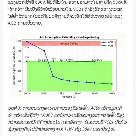
ຂອງພວກເຮົາທີ່ 690V. ທັນທີທັນໃດ, ຄວາມສາມາດໃນການຕັດ 50kA ທີ່
“ຕ່ຳກວ່າ” ນັ້ນເບິ່ງຄືວ່າບໍ່ໜ້ອຍປານໃດ. VCBs ກຳລັງຂັດຂວາງກະແສ
ໄຟຟ້າຜິດພາດໃນລະດັບພະລັງງານທີ່ຈະເຮັດໃຫ້ທໍ່ປະກາຍໄຟຟ້າຂອງ
ACB ກາຍເປັນອາຍ.
ຮູບທີ 3: ການສະແດງພາບເພດານແຮງດັນໄຟຟ້າ. ACBs ເຮັດວຽກໄດ້
ຢ່າງໜ້າເຊື່ອຖືເຖິງ 1,000V ແຕ່ບໍ່ສາມາດຂັດຂວາງປະກາຍໄຟຟ້າທີ່ສູງ
ກວ່າຂອບເຂດນີ້ໄດ້ຢ່າງປອດໄພ (ເຂດສີແດງ), ໃນຂະນະທີ່ VCBs ເດັ່ນໃນ
ຊ່ວງແຮງດັນໄຟຟ້າປານກາງຈາກ 11kV ເຖິງ 38kV (ເຂດສີຂຽວ).