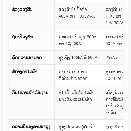
ຊ່ວງແຮງດັນ
ແຮງດັນໄຟຟ້າຕ່ໍາ:
ແຮງດັນໄຟຟ້າ
400V ຫາ 1,000V AC
11kV ຫາ 33kV
1kV-38kV)
ຊ່ວງປັດຈຸບັນ
ກະແສໄຟຟ້າສູງ: 800A
ກະແສໄຟຟ້າປາ
ຫາ 10,000A
600A ຫາ 4,0
ຂີດຄວາມສາມາດ
ສູງເຖິງ 100kA ທີ່ 690V
25kA ຫາ 50kA
ສື່ກາງດັບໄຟຟ້າ
ອາກາດໃນຄວາມ
ສູນຍາກາດ (1
ກົດດັນບັນຍາກາດ
10^-6 torr)
ກົນໄກການດໍາເນີນງານ
ທໍ່ໄຟຟ້າເຮັດໃຫ້ໄຟຟ້າ
ເຄື່ອງຂັດຂວາ
ຍາວຂຶ້ນແລະເຢັນລົງ
ກາດທີ່ຜະນຶກເຂົ
ໄຟຟ້າໃນສູນປະ
ທໍາອິດ
ຄວາມຖີ່ຂອງການບໍາລຸງ
ທຸກໆ 6 ເດືອນ (ສອງຄັ້ງ
ທຸກໆ 3 ຫາ 5 ປີ