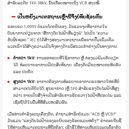
ສຳລັບລະດັບ 1kV-38kV, ນັ້ນເກືອບໝາຍເຖິງ VCB ສະເໝີ.
ເປັນຫຍັງມາດຕະຖານເຫຼົ່ານີ້ຈຶ່ງບໍ່ທັບຊ້ອນກັນ
ຂອບເຂດ 1,000V ບໍ່ແມ່ນໂດຍຕົນເອງ. ມັນແມ່ນຈຸດທີ່ອາກາດໃນ
ບັນຍາກາດປ່ຽນຈາກ “ສື່ກາງດັບໄຟຟ້າທີ່ພຽງພໍ” ໄປເປັນ “ຄວາມ
ຮັບຜິດຊອບ.” IEC ບໍ່ໄດ້ສ້າງສອງມາດຕະຖານເພື່ອຂາຍປຶ້ມເພີ່ມເຕີມ.
ພວກເຂົາໄດ້ສ້າງຄວາມເປັນຈິງທາງດ້ານວິສະວະກຳຢ່າງເປັນທາງການ:
ຕ່ຳກວ່າ 1kV:
ການອອກແບບທີ່ໃຊ້ອາກາດ ຫຼື ກ່ອງແມ່ພິມເຮັດວຽກ
ໄດ້. ທໍ່ລະບາຍອາກາດມີປະສິດທິພາບ. ເຄື່ອງຕັດມີຂະໜາດກະທັດຮັດ
ແລະ ປະຢັດ.
ສູງກວ່າ 1kV:
ອາກາດຕ້ອງການທໍ່ລະບາຍອາກາດຂະໜາດໃຫຍ່ທີ່ບໍ່
ສາມາດປະຕິບັດໄດ້; ສູນຍາກາດ (ຫຼື SF6 ສຳລັບແຮງດັນໄຟຟ້າທີ່ສູງ
ກວ່າ) ກາຍເປັນສິ່ງຈຳເປັນສຳລັບການຂັດຂວາງໄຟຟ້າທີ່ປອດໄພ ແລະ
ເຊື່ອຖືໄດ້ໃນພື້ນທີ່ທີ່ສົມເຫດສົມຜົນ.
ເມື່ອທ່ານກຳລັງລະບຸເຄື່ອງຕັດ, ຄຳຖາມທຳອິດບໍ່ແມ່ນ “ACB ຫຼື VCB?”
ມັນແມ່ນ “ແຮງດັນໄຟຟ້າຂອງລະບົບຂອງຂ້ອຍແມ່ນຫຍັງ?” ຄຳຕອບນັ້ນຊີ້
ໃຫ້ທ່ານເຫັນມາດຕະຖານທີ່ຖືກຕ້ອງ, ເຊິ່ງຊີ້ໃຫ້ທ່ານເຫັນປະເພດເຄື່ອງຕັດ