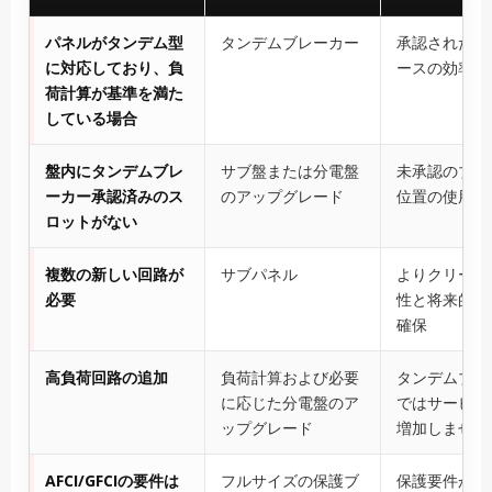
パネルがタンデム型
タンデムブレーカー
承認された盤
に対応しており、負
ースの効率的
荷計算が基準を満た
している場合
盤内にタンデムブレ
サブ盤または分電盤
未承認のブレ
ーカー承認済みのス
のアップグレード
位置の使用を
ロットがない
複数の新しい回路が
サブパネル
よりクリーン
必要
性と将来的な
確保
高負荷回路の追加
負荷計算および必要
タンデムブレ
に応じた分電盤のア
ではサービス
ップグレード
増加しません
AFCI/GFCIの要件は
フルサイズの保護ブ
保護要件が最