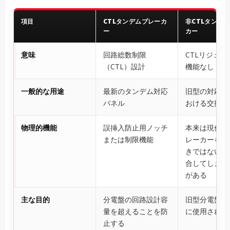
項目
CTLタンデムブレーカ
非CTLタンデ
ー
カー
意味
回路総数制限
CTLリジェク
（CTL）設計
機能なし
一般的な用途
最新のタンデム対応
旧型の対応パ
パネル
おける交換用
物理的機能
誤挿入防止用ノッチ
本来は現代のC
または制限機能
レーカーを設
きではない箇
合してしまう
がある
主な目的
分電盤の回路設計容
旧型分電盤の
量を超えることを防
に使用される
止する