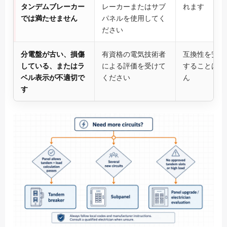
タンデムブレーカー
レーカーまたはサブ
れます
では満たせません
パネルを使用してく
ださい
分電盤が古い、損傷
有資格の電気技術者
互換性を安全
している、またはラ
による評価を受けて
することはで
ベル表示が不適切で
ください
ん
す