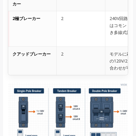
カー
2極ブレーカー
2
240V回路1
はコモントリ
き多線式回路
クアッドブレーカー
2
モデルに応じ
の120V/240
合わせが可能