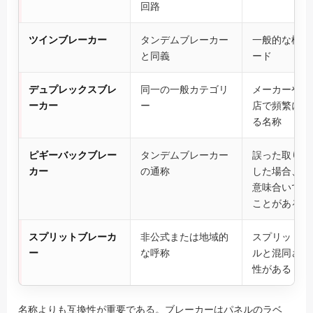
回路
ツインブレーカー
タンデムブレーカー
一般的な検索
と同義
ード
デュプレックスブレ
同一の一般カテゴリ
メーカーや販
ーカー
ー
店で頻繁に使
る名称
ピギーバックブレー
タンデムブレーカー
誤った取り付
カー
の通称
した場合、否
意味合いで使
ことがある
スプリットブレーカ
非公式または地域的
スプリットバ
ー
な呼称
ルと混同され
性がある
名称よりも互換性が重要である。ブレーカーはパネルのラベ