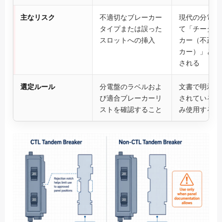
主なリスク
不適切なブレーカー
現代の分電盤
タイプまたは誤った
て「チーター
スロットへの挿入
カー（不正な
カー）」とし
される
選定ルール
分電盤のラベルおよ
文書で明示的
び適合ブレーカーリ
されている場
ストを確認すること
み使用するこ