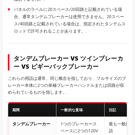
パネルのラベルに20スペース/20回路と記載されている場
合、通常タンデムブレーカーは使用できません。20スペー
ス/40回路と記載されている場合は、指定されたタンデムス
ロットで許可されることがあります。.
タンデムブレーカー VS ツインブレーカ
ー VS ピギーバックブレーカー
これらの用語は通常、同じ概念を指しており、フルサイズのブ
レーカー本体に2つの単極ブレーカーハンドルまたは回路が収
められているものを指します。.
期間
一般的な意味
注記
タンデムブレーカー
1つのブレーカース
最も一般的な
ペースに2つの120V
語