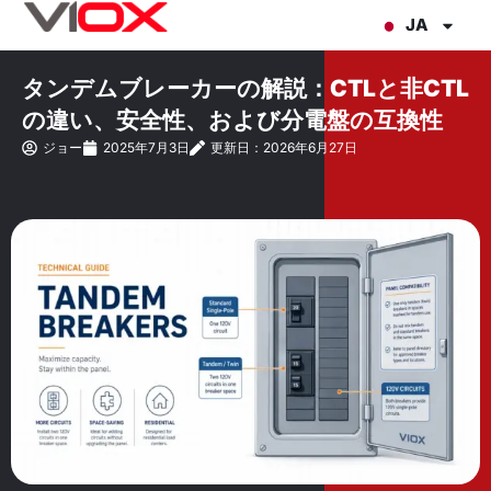
内
JA
容
を
タンデムブレーカーの解説：CTLと非CTL
ス
の違い、安全性、および分電盤の互換性
キ
ジョー
2025年7月3日
更新日：2026年6月27日
ッ
プ