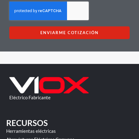
ó
n
i
c
ENVIARME COTIZACIÓN
o
Eléctrico Fabricante
RECURSOS
Herramientas eléctricas