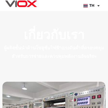
ข้าม
TH
ไป
ยัง
เนื้อหา
เกี่ยวกับเรา
ผู้ผลิตชั้นนำด้านโซลูชันไฟฟ้าแรงดันต่ำที่ครอบคลุม
สำหรับการจ่ายและควบคุมพลังงานอัจฉริยะ