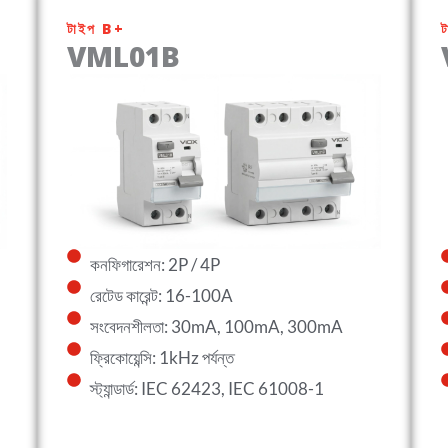
টাইপ B+
VML01B
কনফিগারেশন: 2P / 4P
রেটেড কারেন্ট: 16-100A
সংবেদনশীলতা: 30mA, 100mA, 300mA
ফ্রিকোয়েন্সি: 1kHz পর্যন্ত
স্ট্যান্ডার্ড: IEC 62423, IEC 61008-1