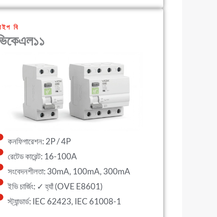
াইপ বি
ভিকেএল১১
কনফিগারেশন: 2P / 4P
রেটেড কারেন্ট: 16-100A
সংবেদনশীলতা: 30mA, 100mA, 300mA
ইভি চার্জিং: ✓ হ্যাঁ (OVE E8601)
স্ট্যান্ডার্ড: IEC 62423, IEC 61008-1