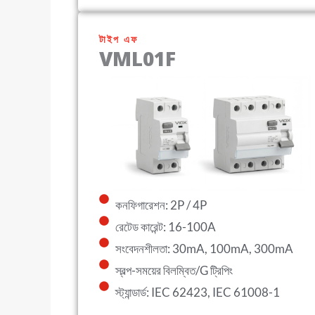
টাইপ এফ
VML01F
কনফিগারেশন: 2P / 4P
রেটেড কারেন্ট: 16-100A
সংবেদনশীলতা: 30mA, 100mA, 300mA
স্বল্প-সময়ের বিলম্বিত/G ট্রিপিং
স্ট্যান্ডার্ড: IEC 62423, IEC 61008-1