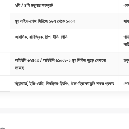
২পি / ৪পি মডুলার ফরম্যাট
একা
মূল লাইভ-পেজ সিরিজে ১৬এ থেকে ১০০এ
সাধ
আবাসিক, বাণিজ্যিক, শিল্প, ইভি, পিভি
পরি
সার
আইইসি ৬২৪২৩ / আইইসি ৬১০০৮-১ মূল সিরিজ জুড়ে দেখানো
ডকু
হয়েছে
স্ট্যান্ডার্ড, ইভি-রেডি, বিলম্বিত-ট্রিপিং, উচ্চ-ফ্রিকোয়েন্সি সক্ষম প্রকার
শেষ