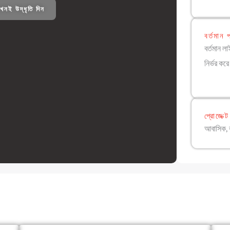
খনই উদ্ধৃতি দিন
বর্তমান 
বর্তমান ল
নির্ভর ক
প্রোজেক্
আবাসিক, বা