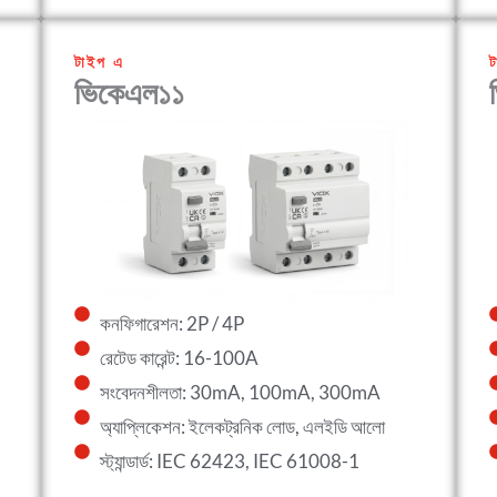
টাইপ এ
ট
ভিকেএল১১
কনফিগারেশন: 2P / 4P
রেটেড কারেন্ট: 16-100A
সংবেদনশীলতা: 30mA, 100mA, 300mA
অ্যাপ্লিকেশন: ইলেকট্রনিক লোড, এলইডি আলো
স্ট্যান্ডার্ড: IEC 62423, IEC 61008-1