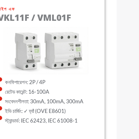
টাইপ এফ
VKL11F / VML01F
কনফিগারেশন: 2P / 4P
রেটেড কারেন্ট: 16-100A
সংবেদনশীলতা: 30mA, 100mA, 300mA
ইভি চার্জিং: ✓ হ্যাঁ (OVE E8601)
স্ট্যান্ডার্ড: IEC 62423, IEC 61008-1