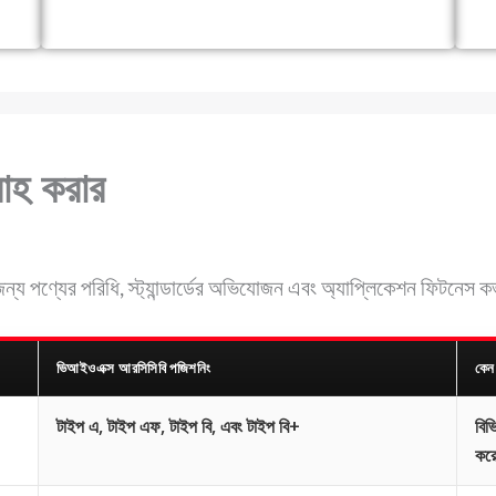
াহ করার
ন্য পণ্যের পরিধি, স্ট্যান্ডার্ডের অভিযোজন এবং অ্যাপ্লিকেশন ফিটনেস 
ভিআইওএক্স আরসিসিবি পজিশনিং
কেন 
টাইপ এ, টাইপ এফ, টাইপ বি, এবং টাইপ বি+
বিভ
কর