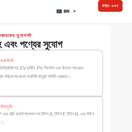
উক্তি এখন
BN
কারকের স্ন্যাপশট
 এবং পণ্যের সুযোগ
 ফ্যামিলি
র্ড ডিস্ট্রিবিউশন, EV চার্জিং, PV সিস্টেম এবং উন্নত পাওয়ার-
্স পরিবেশের জন্য অবশিষ্ট কারেন্ট সার্কিট ব্রেকার।.
বিস্তৃতি
P এবং 4P কনফিগারেশন সহ টাইপ A, টাইপ F, টাইপ B, এবং টাইপ
জ।.