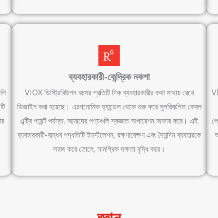
ব্যবহারকারী-কেন্দ্রিক নকশা
ুলি
VIOX ডিস্ট্রিবিউশন বক্সের প্রতিটি দিক ব্যবহারকারীর কথা মাথায় রেখে
VI
টি
ডিজাইন করা হয়েছে। এরগনোমিক হ্যান্ডেল থেকে শুরু করে সুপরিকল্পিত কেবল
ার
এন্ট্রি পয়েন্ট পর্যন্ত, আমাদের পণ্যগুলি স্বজ্ঞাত অপারেশন অফার করে। এই
পো
ব্যবহারকারী-বান্ধব পদ্ধতিটি ইনস্টলেশন, রক্ষণাবেক্ষণ এবং দৈনন্দিন ব্যবহারকে
অ
সহজ করে তোলে, সামগ্রিক দক্ষতা বৃদ্ধি করে।
জ্ঞান