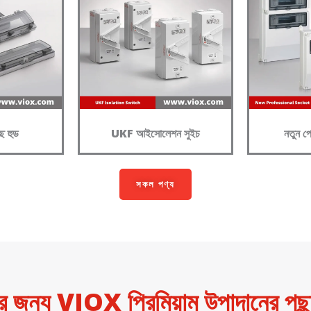
ছ হুড
UKF আইসোলেশন সুইচ
নতুন পে
সকল পণ্য
ের জন্য VIOX প্রিমিয়াম উপাদানের পছন্দ