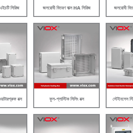
 এইচটি সিরিজ
জলরোধী বিতরণ বাক্স HA সিরিজ
জলরোধী বিতর
়াটারপ্রুফ বক্স
ফুল-প্লাস্টিক সিলিং বক্স
স্টেইনলেস স্