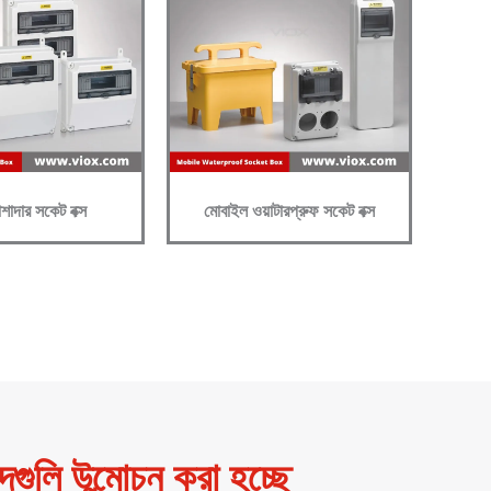
শাদার সকেট বক্স
মোবাইল ওয়াটারপ্রুফ সকেট বক্স
গুলি উন্মোচন করা হচ্ছে