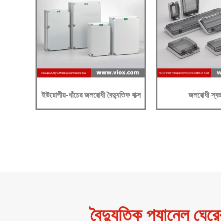
ইউরোপীয়-ধাঁচের জলরোধী বৈদ্যুতিক বাক্স
জলরোধী স্বচ্
বৈদ্যুতিক প্যানেল ঘের