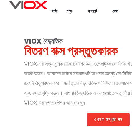
Skip
বাড়ি
পণ্য
সম্পর্কে
সেবা
to
content
VIOX বৈদ্যুতিক
বিতরণ বাক্স প্রস্তুতকারক
VIOX-এর অত্যাধুনিক ডিস্ট্রিবিউশন বক্স, ইলেকট্রিক বোর্ড এবং ইলে
অর্জন করুন। আমাদের কাস্টম সমাধানগুলি আপনার অনন্য স্পেসিফিকেশ
এবং দীর্ঘায়ু প্রদান করে। সর্বোত্তম বিদ্যুৎ বিতরণ নিশ্চিত করার সাথ
এবং দক্ষতা বৃদ্ধি করুন। আপনার বৈদ্যুতিক অবকাঠামোতে অতুলনীয় নি
VIOX-এর দক্ষতার উপর আস্থা রাখুন।
এখনই উদ্ধৃতি দিন