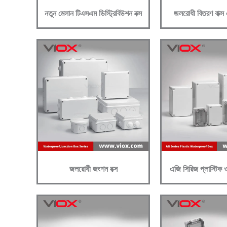
নতুন মেলান টিএসএম ডিস্ট্রিবিউশন বক্স
জলরোধী বিতরণ বাক্স
জলরোধী জংশন বক্স
এজি সিরিজ প্লাস্টিক ওয