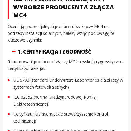
WYBORZE PRODUCENTA ZŁĄCZA
MC4
Oceniając potencjalnych producentów złączy MC4 na
potrzeby instalacji solarnych, należy wziąć pod uwagę te
kluczowe czynniki:
1. CERTYFIKACJA I ZGODNOŚĆ
Renomowani producenci złączy MC4 uzyskują rygorystyczne
certyfikaty, takie jak:
UL 6703 (standard Underwriters Laboratories dla złączy w
systemach fotowoltaicznych)
IEC 62852 (norma Międzynarodowej Komisji
Elektrotechnicznej)
Certyfikat TÜV (niemieckie stowarzyszenie kontroli
technicznej)
Stopień ochrony IP67/IP68 (ochrona przed wnikaniem