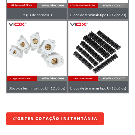
Régua de bornes 8T
Bloco de terminais tipo H (12 pólos)
Bloco de terminais tipo LT (12 pólos)
Bloco de terminais tipo U (12 pólos)
OBTER COTAÇÃO INSTANTÂNEA