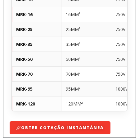
MRK-16
16MM²
750V
MRK-25
25MM²
750V
MRK-35
35MM²
750V
MRK-50
50MM²
750V
MRK-70
70MM²
750V
MRK-95
95MM²
1000V
MRK-120
120MM²
1000V
OBTER COTAÇÃO INSTANTÂNEA