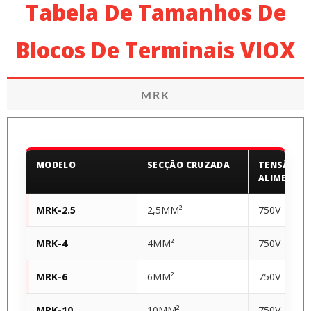
Tabela De Tamanhos De
Blocos De Terminais VIOX
MRK
MODELO
SECÇÃO CRUZADA
TENSÃO DE
ALIMENTA
MRK-2.5
2,5MM²
750V
MRK-4
4MM²
750V
MRK-6
6MM²
750V
MRK-10
10MM²
750V