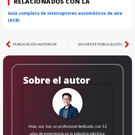
RELACIONADOS CON LA
Guía completa de interruptores automáticos de aire
(ACB)
PUBLICACIÓN ANTERIOR
SIGUIENTE PUBLICACIÓN
Hormiga
Si
Sobre el autor
Hola, soy Joe, un profesional dedicado, con 12
años de experiencia en la industria eléctrica.