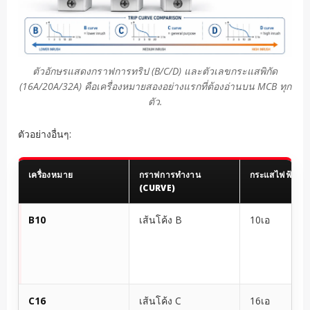
ตัวอักษรแสดงกราฟการทริป (B/C/D) และตัวเลขกระแสพิกัด
(16A/20A/32A) คือเครื่องหมายสองอย่างแรกที่ต้องอ่านบน MCB ทุก
ตัว.
ตัวอย่างอื่นๆ:
เครื่องหมาย
กราฟการทำงาน
กระแสไฟฟ้าที่
(CURVE)
B10
เส้นโค้ง B
10เอ
C16
เส้นโค้ง C
16เอ