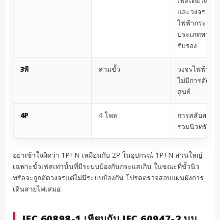
เฟสเดียวแบบส
และวงจร
ไฟฟ้ากระแสต
ประเภทหากได้
รับรอง
3พี
สามขั้ว
วงจรไฟฟ้าสาม
ไม่มีการตัดว
ศูนย์
4P
4 โพล
การสลับสายส
รวมนิวทรัล
อย่าเข้าใจผิดว่า 1P+N เหมือนกับ 2P ในอุปกรณ์ 1P+N ส่วนใหญ่
เฉพาะขั้วเฟสเท่านั้นที่มีระบบป้องกันกระแสเกิน ในขณะที่ขั้วนิว
ทรัลจะถูกตัดวงจรแต่ไม่มีระบบป้องกัน โปรดตรวจสอบแผนผังการ
เดินสายไฟเสมอ.
IEC 60898-1 เทียบกับ IEC 60947-2 บน