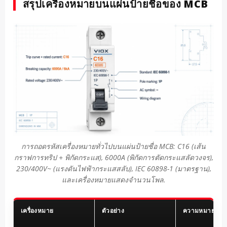
สรุปเครื่องหมายบนแผ่นป้ายชื่อของ MCB
การถอดรหัสเครื่องหมายทั่วไปบนแผ่นป้ายชื่อ MCB: C16 (เส้น
กราฟการทริป + พิกัดกระแส), 6000A (พิกัดการตัดกระแสลัดวงจร),
230/400V~ (แรงดันไฟฟ้ากระแสสลับ), IEC 60898-1 (มาตรฐาน),
และเครื่องหมายแสดงจำนวนโพล.
เครื่องหมาย
ตัวอย่าง
ความหมาย