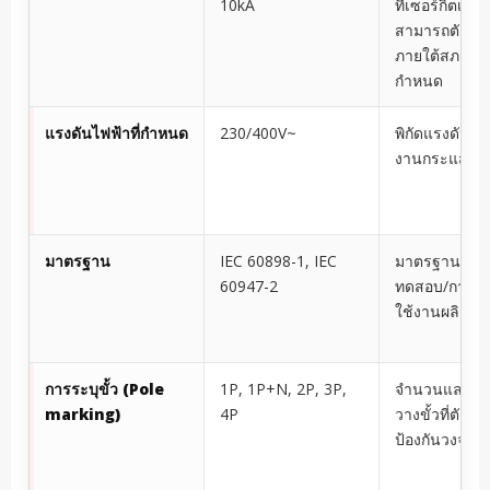
10kA
ที่เซอร์กิตเบรก
สามารถตัดวงจ
ภายใต้สภาวะที
กำหนด
แรงดันไฟฟ้าที่กำหนด
230/400V~
พิกัดแรงดันไฟ
งานกระแสสลั
มาตรฐาน
IEC 60898-1, IEC
มาตรฐานการ
60947-2
ทดสอบ/การประ
ใช้งานผลิตภั
การระบุขั้ว (Pole
1P, 1P+N, 2P, 3P,
จำนวนและกา
marking)
4P
วางขั้วที่ตัดวง
ป้องกันวงจร