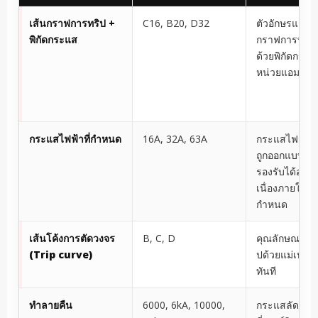
เส้นกราฟการทริป +
C16, B20, D32
ตัวอักษรแสดง
พิกัดกระแส
กราฟการทริป
ด้วยพิกัดกระ
หน่วยแอมแปร์
กระแสไฟฟ้าที่กำหนด
16A, 32A, 63A
กระแสไฟฟ้าที
ถูกออกแบบมาใ
รองรับได้อย่าง
เนื่องภายใต้สภ
กำหนด
เส้นโค้งการตัดวงจร
B, C, D
คุณลักษณะกา
(Trip curve)
ปด้วยแม่เหล็
ทันที
ทำลายคืน
6000, 6kA, 10000,
กระแสลัดวงจร