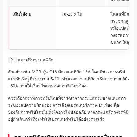
เส้นโค้ง D
10-20 x ใน
โหลดที่มีกระ
กระชากสูง เช
หม้อแปลงไฟฟ้
วงจรสตาร์ทมอ
ขนาดใหญ่
หมายถึงกระแสพิกัด.
ใน
ตัวอย่างเช่น MCB รุ่น C16 มีกระแสพิกัด 16A โดยมีช่วงการทริป
แบบทันทีอยู่ที่ประมาณ 5-10 เท่าของกระแสพิกัด หรือประมาณ 80-
160A ภายใต้เงื่อนไขการทดสอบที่เกี่ยวข้อง.
ควรเลือกกราฟการทริปโดยพิจารณาจากกระแสกระชากและสภา
วะของลูปความผิดพร่อง การเลือกเบรกเกอร์กราฟ D เพียงเพื่อ
ป้องกันการทริปโดยไม่ตั้งใจอาจไม่ปลอดภัย หากกระแสลัดวงจรที่มี
อยู่ต่ำเกินกว่าที่จะทำให้เบรกเกอร์ทริปได้อย่างรวดเร็ว.