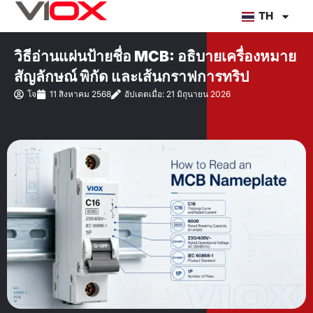
ข้าม
TH
ไป
ยัง
วิธีอ่านแผ่นป้ายชื่อ MCB: อธิบายเครื่องหมาย
เนื้อหา
สัญลักษณ์ พิกัด และเส้นกราฟการทริป
โจ
11 สิงหาคม 2568
อัปเดตเมื่อ: 21 มิถุนายน 2026