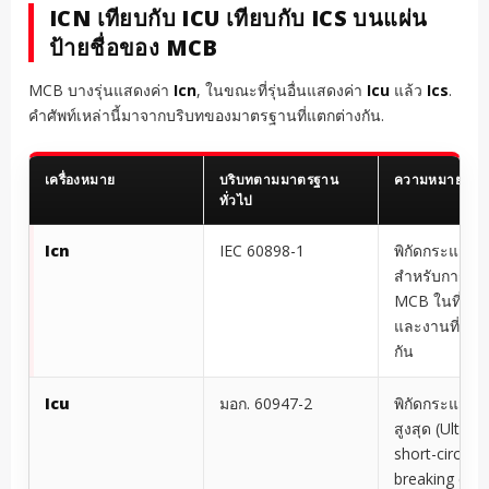
ICN เทียบกับ ICU เทียบกับ ICS บนแผ่น
ป้ายชื่อของ MCB
MCB บางรุ่นแสดงค่า
Icn
, ในขณะที่รุ่นอื่นแสดงค่า
Icu
แล้ว
Ics
.
คำศัพท์เหล่านี้มาจากบริบทของมาตรฐานที่แตกต่างกัน.
เครื่องหมาย
บริบทตามมาตรฐาน
ความหมาย
ทั่วไป
Icn
IEC 60898-1
พิกัดกระแสลั
สำหรับการใช
MCB ในที่อยู่อ
และงานที่คล้า
กัน
Icu
มอก. 60947-2
พิกัดกระแสลั
สูงสุด (Ultima
short-circuit
breaking capa