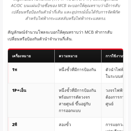
AC/DC บนแผ่นป้ายชื่อของ MCB จะบอกให้คุณทราบว่ามีการสับ
เปลี่ยนหรือป้องกันตัวนำกี่เส้น และอุปกรณ์นั้นได้รับการจัดพิกัด
สำหรับไฟฟ้ากระแสสลับหรือไฟฟ้ากระแสตรง.
สัญลักษณ์จำนวนโพลจะบอกให้คุณทราบว่า MCB ทำการสับ
เปลี่ยนหรือป้องกันตัวนำจำนวนกี่เส้น.
เครื่องหมาย
ความหมาย
การใช้งานทั่วไ
1พ
หนึ่งขั้วที่มีการป้องกัน
ตัวนำไฟฟ้าเฟ
ในระบบส่วนใ
1P+เอ็น
หนึ่งขั้วที่มีการป้องกัน
วงจรไฟฟ้าเฟสเ
พร้อมการตัดวงจร
ต้องการการแ
สายศูนย์ ขึ้นอยู่กับ
ศูนย์
การออกแบบ
2พี
สองขั้ว
การแยกวงจรไ