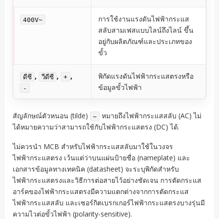
การใช้งานแรงดันไฟฟ้ากระแส
400V~
สลับสามเฟสแบบไลน์ถึงไลน์ ขึ้น
อยู่กับผลิตภัณฑ์และประเภทของ
ขั้ว
,
,
,
พิกัดแรงดันไฟฟ้ากระแสตรงหรือ
ดีซี
วีดีซี
+
ข้อมูลขั้วไฟฟ้า
-
สัญลักษณ์ตัวหนอน (tilde)
หมายถึงไฟฟ้ากระแสสลับ (AC) ไม่
~
ได้หมายความว่าสามารถใช้กับไฟฟ้ากระแสตรง (DC) ได้.
ไม่ควรนำ MCB สำหรับไฟฟ้ากระแสสลับมาใช้ในวงจร
ไฟฟ้ากระแสตรง เว้นแต่ว่าบนแผ่นป้ายชื่อ (nameplate) และ
เอกสารข้อมูลทางเทคนิค (datasheet) จะระบุพิกัดสำหรับ
ไฟฟ้ากระแสตรงและวิธีการต่อสายไว้อย่างชัดเจน การตัดกระแส
อาร์คของไฟฟ้ากระแสตรงมีความแตกต่างจากการตัดกระแส
ไฟฟ้ากระแสสลับ และเซอร์กิตเบรกเกอร์ไฟฟ้ากระแสตรงบางรุ่นมี
ความไวต่อขั้วไฟฟ้า (polarity-sensitive).