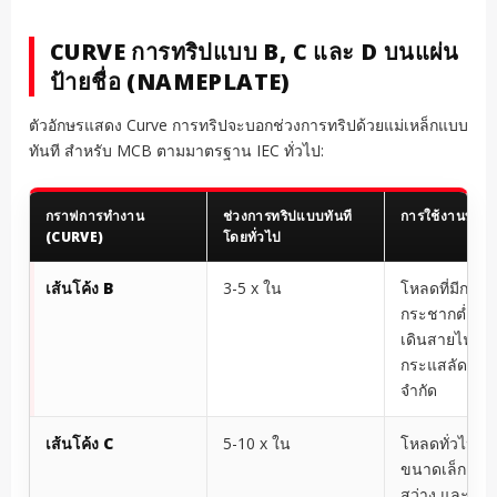
CURVE การทริปแบบ B, C และ D บนแผ่น
ป้ายชื่อ (NAMEPLATE)
ตัวอักษรแสดง Curve การทริปจะบอกช่วงการทริปด้วยแม่เหล็กแบบ
ทันที สำหรับ MCB ตามมาตรฐาน IEC ทั่วไป:
กราฟการทำงาน
ช่วงการทริปแบบทันที
การใช้งานทั่วไ
(CURVE)
โดยทั่วไป
เส้นโค้ง B
3-5 x ใน
โหลดที่มีกระ
กระชากต่ำ แ
เดินสายไฟระย
กระแสลัดวงจร
จำกัด
เส้นโค้ง C
5-10 x ใน
โหลดทั่วไป มอ
ขนาดเล็ก กลุ
สว่าง และวง