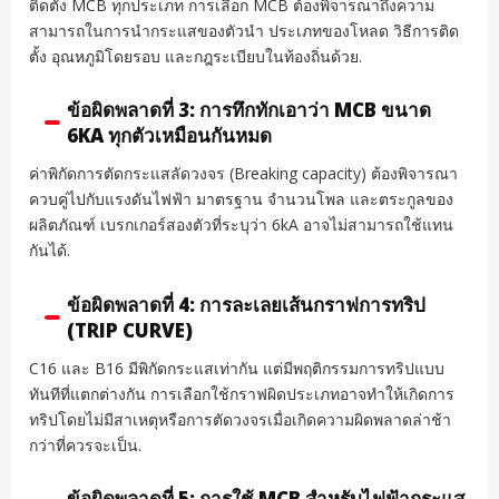
ติดตั้ง MCB ทุกประเภท การเลือก MCB ต้องพิจารณาถึงความ
สามารถในการนำกระแสของตัวนำ ประเภทของโหลด วิธีการติด
ตั้ง อุณหภูมิโดยรอบ และกฎระเบียบในท้องถิ่นด้วย.
ข้อผิดพลาดที่ 3: การทึกทักเอาว่า MCB ขนาด
6KA ทุกตัวเหมือนกันหมด
ค่าพิกัดการตัดกระแสลัดวงจร (Breaking capacity) ต้องพิจารณา
ควบคู่ไปกับแรงดันไฟฟ้า มาตรฐาน จำนวนโพล และตระกูลของ
ผลิตภัณฑ์ เบรกเกอร์สองตัวที่ระบุว่า 6kA อาจไม่สามารถใช้แทน
กันได้.
ข้อผิดพลาดที่ 4: การละเลยเส้นกราฟการทริป
(TRIP CURVE)
C16 และ B16 มีพิกัดกระแสเท่ากัน แต่มีพฤติกรรมการทริปแบบ
ทันทีที่แตกต่างกัน การเลือกใช้กราฟผิดประเภทอาจทำให้เกิดการ
ทริปโดยไม่มีสาเหตุหรือการตัดวงจรเมื่อเกิดความผิดพลาดล่าช้า
กว่าที่ควรจะเป็น.
ข้อผิดพลาดที่ 5: การใช้ MCB สำหรับไฟฟ้ากระแส