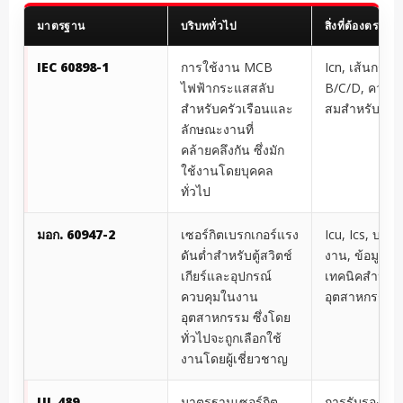
มาตรฐาน
บริบททั่วไป
สิ่งที่ต้องตรวจส
IEC 60898-1
การใช้งาน MCB
Icn, เส้นกราฟ
ไฟฟ้ากระแสสลับ
B/C/D, ความ
สำหรับครัวเรือนและ
สมสำหรับวงจร
ลักษณะงานที่
คล้ายคลึงกัน ซึ่งมัก
ใช้งานโดยบุคคล
ทั่วไป
มอก. 60947-2
เซอร์กิตเบรกเกอร์แรง
Icu, Ics, บริบ
ดันต่ำสำหรับตู้สวิตช์
งาน, ข้อมูลทา
เกียร์และอุปกรณ์
เทคนิคสำหรั
ควบคุมในงาน
อุตสาหกรรม
อุตสาหกรรม ซึ่งโดย
ทั่วไปจะถูกเลือกใช้
งานโดยผู้เชี่ยวชาญ
UL 489
มาตรฐานเซอร์กิต
การรับรองมา