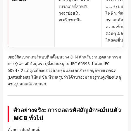
เบรกเกอร์สำหรับ
UL, ระบบแรง
วงจรย่อยใน
ไฟฟ้า, พิกัดกา
อเมริกาเหนือ
กระแสลัดวงจ
ความเข้ากันได้
คอนซูเมอร์ยูนิ
โหลดเซ็นเตอร
เซอร์กิตเบรกเกอร์แบบติดตั้งบนราง DIN สำหรับงานอุตสาหกรรม
บางรุ่นอาจมีข้อมูลระบุทั้งมาตรฐาน IEC 60898-1 และ IEC
60947-2 แต่คุณต้องตรวจสอบรุ่นและเอกสารข้อมูลทางเทคนิค
(Datasheet) ให้แน่ชัด ห้ามสรุปว่าได้รับรองมาตรฐานคู่เพียงแค่ดู
จากรูปลักษณ์ภายนอก.
ตัวอย่างจริง: การถอดรหัสสัญลักษณ์บนตัว
MCB ทั่วไป
ตัวอย่างสัญลักษณ์: