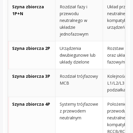
Szyna zbiorcza
Rozdział fazy i
Układ przew
1P+N
przewodu
neutralnego i
neutralnego w
kompatybiln
układzie
urządzeń
jednofazowym
Szyna zbiorcza 2P
Urządzenia
Rozstaw bie
dwubiegunowe lub
oraz układ
układy dzielone
fazowy/neutr
Szyna zbiorcza 3P
Rozdział trójfazowy
Kolejność fa
MCB
L1/L2/L3 ora
podziałka z
Szyna zbiorcza 4P
Systemy trójfazowe
Położenie
z przewodem
przewodu
neutralnym
neutralnego,
kompatybiln
RCCB/RCBO,