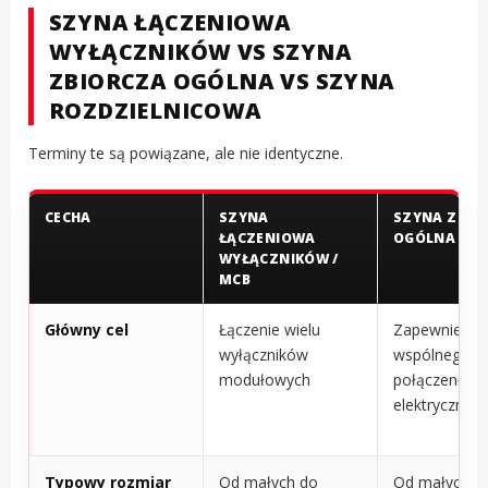
SZYNA ŁĄCZENIOWA
WYŁĄCZNIKÓW VS SZYNA
ZBIORCZA OGÓLNA VS SZYNA
ROZDZIELNICOWA
Terminy te są powiązane, ale nie identyczne.
CECHA
SZYNA
SZYNA ZBIO
ŁĄCZENIOWA
OGÓLNA
WYŁĄCZNIKÓW /
MCB
Główny cel
Łączenie wielu
Zapewnienie
wyłączników
wspólnego
modułowych
połączenia
elektryczneg
Typowy rozmiar
Od małych do
Od małych d