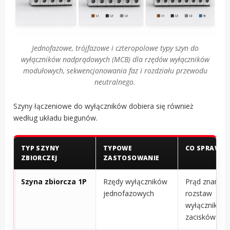
Jednofazowe, trójfazowe i czteropolowe typy szyn do
wyłączników nadprądowych (MCB) dla rzędów wyłączników
modułowych, sekwencjonowania faz i rozdziału przewodu
neutralnego.
Szyny łączeniowe do wyłączników dobiera się również
według układu biegunów.
TYP SZYNY
TYPOWE
CO SPRAWDZ
ZBIORCZEJ
ZASTOSOWANIE
Szyna zbiorcza 1P
Rzędy wyłączników
Prąd znamio
jednofazowych
rozstaw
wyłączników,
zacisków