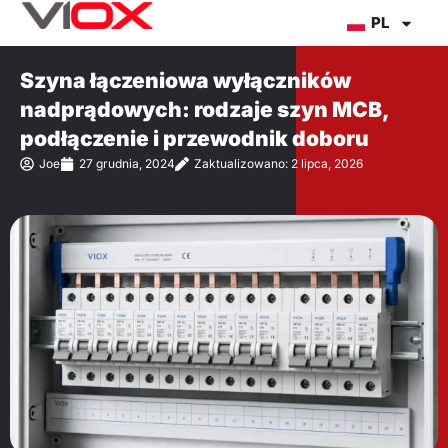
Przejdź
PL
do
treści
Szyna łączeniowa wyłączników
nadprądowych: rodzaje szyn MCB,
podłączenie i przewodnik doboru
Joe
27 grudnia, 2024
Zaktualizowano: 2 lipca, 2026