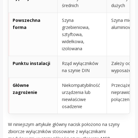
średnich
dużych
Powszechna
Szyna
Szyna miedzi
forma
grzebieniowa,
aluminiowa
sztyftowa,
widełkowa,
izolowana
Punktu instalacji
Rząd wyłączników
Zależy od
na szynie DIN
wyposażenia
Główne
Niekompatybilność
Przeciążenie 
zagrożenie
urządzenia lub
nieprawidłow
niewłaściwe
połączenie
osadzenie
W niniejszym artykule główny nacisk położono na szyny
zbiorcze wyłączników stosowane z wyłącznikami