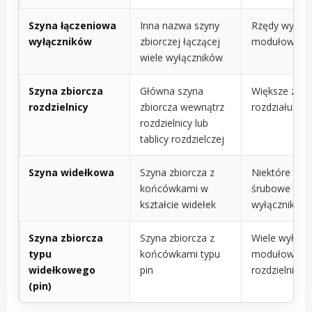
Szyna łączeniowa
Inna nazwa szyny
Rzędy wyłąc
wyłączników
zbiorczej łączącej
modułowych
wiele wyłączników
Szyna zbiorcza
Główna szyna
Większe zesp
rozdzielnicy
zbiorcza wewnątrz
rozdziału ene
rozdzielnicy lub
tablicy rozdzielczej
Szyna widełkowa
Szyna zbiorcza z
Niektóre zaci
końcówkami w
śrubowe
kształcie widełek
wyłączników
Szyna zbiorcza
Szyna zbiorcza z
Wiele wyłącz
typu
końcówkami typu
modułowych 
widełkowego
pin
rozdzielnic
(pin)