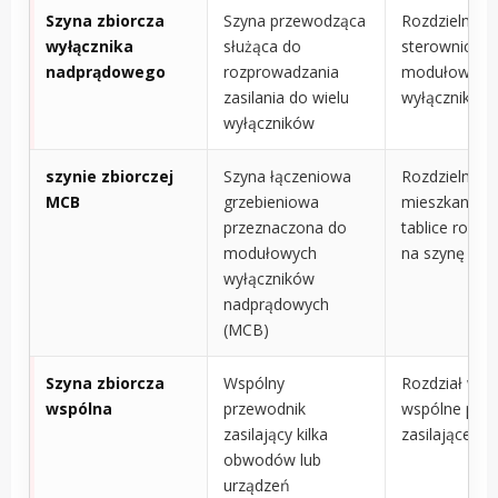
Szyna zbiorcza
Szyna przewodząca
Rozdzielnice,
wyłącznika
służąca do
sterownicze,
nadprądowego
rozprowadzania
modułowe rz
zasilania do wielu
wyłączników
wyłączników
szynie zbiorczej
Szyna łączeniowa
Rozdzielnice
MCB
grzebieniowa
mieszkaniowe
przeznaczona do
tablice rozdzi
modułowych
na szynę DIN
wyłączników
nadprądowych
(MCB)
Szyna zbiorcza
Wspólny
Rozdział w pa
wspólna
przewodnik
wspólne połą
zasilający kilka
zasilające
obwodów lub
urządzeń