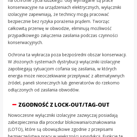
na ochronie życia ludzkiego. Gdy wymagane są prace
konserwacyjne na urządzeniach elektrycznych, wyłączniki
izolacyjne zapewniają, że technicy mogą pracować
bezpiecznie bez ryzyka porażenia prądem. Tworząc
całkowitą przerwę w obwodzie, eliminują możliwość
przypadkowego załączenia zasilania podczas czynności
konserwacyjnych.
Ochrona ta wykracza poza bezpośredni obszar konserwacji.
W złożonych systemach dystrybucji wyłączniki izolacyjne
zapobiegają sytuacjom cofania się zasilania, w których
energia może nieoczekiwanie przepływać z alternatywnych
źródeł, paneli słonecznych lub generatorów do rzekomo
odłączonych od zasilania obwodów.
ZGODNOŚĆ Z LOCK-OUT/TAG-OUT
Nowoczesne wyłączniki izolacyjne zazwyczaj posiadają
zabezpieczenia dla procedur blokowania/oznakowania
(LOTO), które są obowiązkowe zgodnie z przepisami
bezpieczeństwa pracy w większości jurysdykcji. Funkcje te