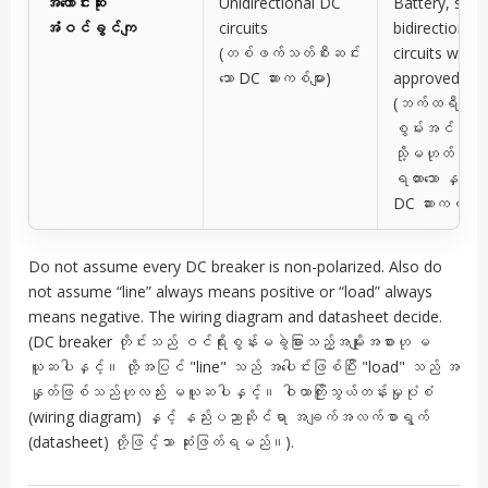
အကောင်းဆုံး
Unidirectional DC
Battery, stor
အံဝင်ခွင်ကျ
circuits
bidirectional
(တစ်ဖက်သတ်စီးဆင်း
circuits wher
သော DC ဆားကစ်များ)
approved
(ဘက်ထရီ၊
စွမ်းအင်သိုလှော
သို့မဟုတ် ခွင့
ရထားသော နှစ်ဖက
DC ဆားကစ်များ)
Do not assume every DC breaker is non-polarized. Also do
not assume “line” always means positive or “load” always
means negative. The wiring diagram and datasheet decide.
(DC breaker တိုင်းသည် ဝင်ရိုးစွန်းမခွဲခြားသည့်အမျိုးအစားဟု မ
ယူဆပါနှင့်။ ထို့အပြင် "line" သည် အပေါင်းဖြစ်ပြီး "load" သည် အ
နှုတ်ဖြစ်သည်ဟုလည်း မယူဆပါနှင့်။ ဝါယာကြိုးသွယ်တန်းမှုပုံစံ
(wiring diagram) နှင့် နည်းပညာဆိုင်ရာ အချက်အလက်စာရွက်
(datasheet) တို့ဖြင့်သာ ဆုံးဖြတ်ရမည်။).