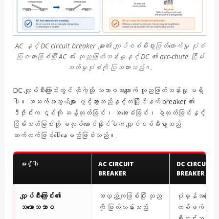
AC နှင့် DC circuit breaker များ၏ လျှပ်စစ်မီးပွားဖြတ်တောက်မှု ပုံစံ
ပြဇယားဖြစ်ပြီး AC ၏ သုညဖြတ်သန်းမှုနှင့် DC ၏ arc-chute ငြိမ်း
သတ်မှုပုံစံကို ပြသထားသည်။.
DC လျှပ်စီးကြောင်းတွင် ထိုကဲ့သို့ သဘာဝအလျောက် သုညဖြတ်သန်းမှု မရှိ
ပါ။ အဆက်အသွယ်များ ပွင့်သွားသည်နှင့်တပြိုင်နက် breaker ၏
ဒီဇိုင်းက ၎င်းကို ဆန့်ထုတ်ခြင်း၊ အအေးခံခြင်း၊ ခွဲထုတ်ခြင်းနှင့်
ငြိမ်းသတ်ခြင်းတို့ မလုပ်ဆောင်နိုင်ပါက လျှပ်စစ်မီးပွားသည်
ဆက်လက်ဖြစ်ပေါ်နေမည်ဖြစ်သည်။.
အင်္ဂါ
AC CIRCUIT
DC CIRCUIT
BREAKER
BREAKER
လျှပ်စီးကြောင်း၏
အလှည့်ကျဖြစ်ပြီး သုည
ပုံမှန်အခြေအ
သဘောသဘာဝ
ကို ဖြတ်သန်းသည်
တစ်ဖက်တည်းသိ
စီးဆင်းသည်