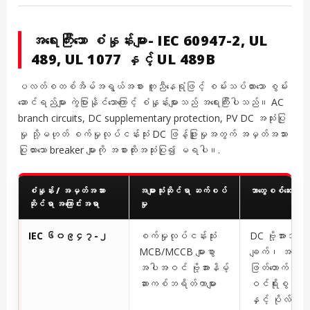
အရေးကြီးသော စံနှုန်းများ- IEC 60947-2, UL
489, UL 1077 နှင့် UL 489B
ပလတ်စတစ်အိမ်အရွယ်အစား တူညီနေရုံဖြင့် စမ်းသပ်ထားသော စွမ်း
ဆောင်ရည်များ ကွဲပြားနိုင်သောကြောင့် စံနှုန်းများသည် အရေးကြီးပါသည်။ AC
branch circuits, DC supplementary protection, PV DC အသုံးပြု
မှု သို့မဟုတ် စက်မှုလုပ်ငန်းသုံး DC ဖြန့်ဖြူးမှုအတွက် အမှတ်အသား
ပြုထားသော breaker များကို အစားထိုးအသုံးပြု၍ မရပါ။.
စံနှုန်း / အမှတ်အသား
အများသုံးဆိုင်ရာ ဆက်စပ်
ဘာတွေစစ်ဆေးရမ
ဆိုင်ရာ အကြောင်းအရာ
မှု
IEC ၆၀၉၄၇-၂
စက်မှုလုပ်ငန်းသုံး
DC ဗို့အားသတ်
MCB/MCCB များစွာ
ချက်၊ အသုံးပြ
အပါအဝင် ဗို့အားနိမ့်
ဖြတ်တောက်နိုင
ဆားကစ်ဘရိတ်ကာများ
ဝင်ရိုးစွန်း (p
နှင့် ပိုလ်ဝိုင