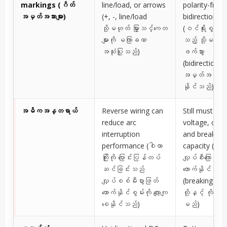
markings (ဂိတ်
line/load, or arrows
polarity-free 
အမှတ်အသားများ)
(+, -, line/load
bidirectional
သို့မဟုတ် မြှားသင်္ကေတ
(ဝင်ရိုးစွန်းမခ
များကို မကြာခဏ
သည့် သို့မဟုတ
အသုံးပြုသည်)
ဖက်သွား
(bidirectional
အမှတ်အသားပြုထ
နိုင်သည်)
အဓိကအန္တရာယ်
Reverse wiring can
Still must ma
reduce arc
voltage, curr
interruption
and breaking
performance (ဝါယာ
capacity (ဗို့အ
ကြိုးကို ပြောင်းပြန်တပ်
လျှပ်စီးကြောင်းန
ဆင်ခြင်းသည်
တောက်နိုင်စွမ်း
လျှပ်စစ်မီးပွားဖြတ်
(breaking cap
တောက်နိုင်စွမ်းကို လျော့ကျ
တို့နှင့် ကိုက်ည
စေနိုင်သည်)
မည်)