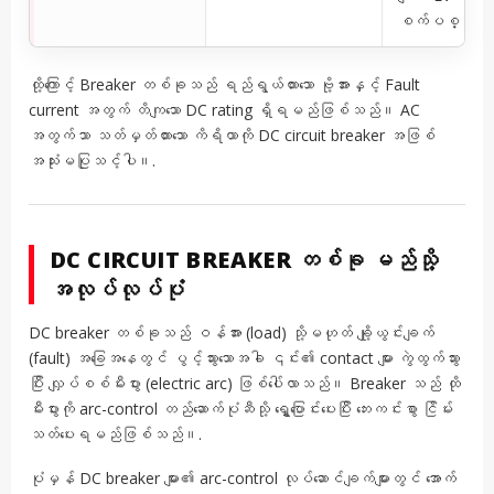
စက်ပစ္စည်းမျ
ထို့ကြောင့် Breaker တစ်ခုသည် ရည်ရွယ်ထားသော ဗို့အားနှင့် Fault
current အတွက် တိကျသော DC rating ရှိရမည်ဖြစ်သည်။ AC
အတွက်သာ သတ်မှတ်ထားသော ကိရိယာကို DC circuit breaker အဖြစ်
အသုံးမပြုသင့်ပါ။.
DC CIRCUIT BREAKER တစ်ခု မည်သို့
အလုပ်လုပ်ပုံ
DC breaker တစ်ခုသည် ဝန်အား (load) သို့မဟုတ် ချို့ယွင်းချက်
(fault) အခြေအနေတွင် ပွင့်သွားသောအခါ ၎င်း၏ contact များ ကွဲထွက်သွား
ပြီး လျှပ်စစ်မီးပွား (electric arc) ဖြစ်ပေါ်လာသည်။ Breaker သည် ထို
မီးပွားကို arc-control တည်ဆောက်ပုံဆီသို့ ရွှေ့ပြောင်းပေးပြီး ဘေးကင်းစွာ ငြိမ်း
သတ်ပေးရမည်ဖြစ်သည်။.
ပုံမှန် DC breaker များ၏ arc-control လုပ်ဆောင်ချက်များတွင် အောက်