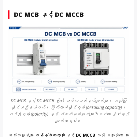
DC MCB နှင့် DC MCCB
DC MCB နှင့် DC MCCB တို့၏ အဓိကသတ်မှတ်ချက်များ၊ အသုံးပြု
နိုင်သည့်နယ်ပယ်၊ ဖြတ်တောက်နိုင်စွမ်း (breaking capacity)၊
ဝင်ရိုးစွန်း (polarity) နှင့် စံသတ်မှတ်ချက်များပါဝင်သော နှိုင်းယှဉ်
ချက်စာရင်း။.
အသုံးအနှုန်းများ
ဇန်နဝါတက္ကို
နှင့်
DC MCCB
သည် မတူညီသော ဆား