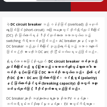
တဲ့
DC circuit breaker
သည် ဝန်ပိုခြင်း (overload) သို့မဟုတ်
ရှော့ဖြစ်ခြင်း (short-circuit) အခြေအနေများတွင် တိုက်ရိုက်လျှပ်စီးကြောင်း
(DC) ကို ဖြတ်တောက်ရန် ဒီဇိုင်းထုတ်ထားသော အကာအကွယ်ပေးသည့်
switching ကိရိယာတစ်ခုဖြစ်သည်။ AC breaker များနှင့်မတူဘဲ
DC breaker သည် လျှပ်စီးကြောင်း သုညသို့ရောက်ရှိသည့် သဘာဝအလျောက်
ဖြစ်စဉ်ကို အားမကိုးဘဲ DC arc ကို ငြိမ်းသတ်ပေးရမည်ဖြစ်သည်။.
ရိုးရှင်းသောစကားဖြင့်ဆိုရလျှင်-
DC circuit breaker တစ်ခုသည်
လျှပ်စီးကြောင်းသည် ခွင့်ပြုထားသည့်ပမာဏထက် ကျော်လွန်သွားသောအခါ ဆား
ကစ်ကို ဖွင့်ပေးခြင်းဖြင့် DC ဆားကစ်ကို ကာကွယ်ပေးသည်။ သို့သော် ၎င်း
ကို DC ဗို့အား၊ DC arc ဖြတ်တောက်ခြင်း၊ ဝင်ရိုးစွန်း (polarity)
နှင့် ဖြတ်တောက်နိုင်စွမ်း (breaking capacity) တို့အတွက် အထူး
သတ်မှတ်ချက်ဖြင့် ဒီဇိုင်းထုတ်ထားရမည်ဖြစ်သည်။
.
DC breaker များကို အသုံးများသောနေရာများမှာ ဆိုလာ PV စနစ်များ၊
ဘက်ထရီစွမ်းအင်သိုလှောင်မှုစနစ်များ၊ EV အားသွင်းကိရိယာများ၊