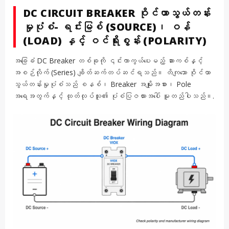
DC CIRCUIT BREAKER ဝိုင်ယာသွယ်တန်း
မှုပုံစံ- ရင်းမြစ် (SOURCE)၊ ဝန်
(LOAD) နှင့် ဝင်ရိုးစွန်း (POLARITY)
အခြေခံ DC Breaker တစ်ခုကို ၎င်းကာကွယ်ပေးမည့် ဆားကစ်နှင့်
အစဉ်လိုက် (Series) ချိတ်ဆက်တပ်ဆင်ရသည်။ တိကျသော ဝိုင်ယာ
သွယ်တန်းမှုပုံစံသည် စနစ်၊ Breaker အမျိုးအစား၊ Pole
အရေအတွက်နှင့် ထုတ်လုပ်သူ၏ ပုံစံပြဇယားအပေါ် မူတည်ပါသည်။.