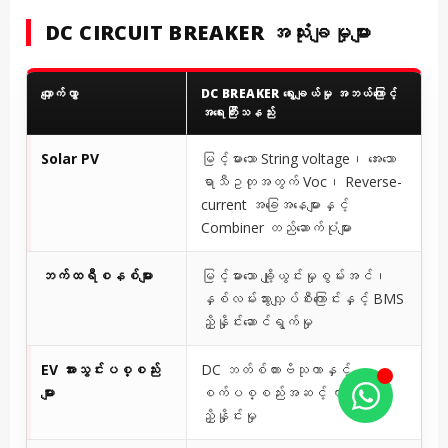
DC CIRCUIT BREAKER အသုံးချမှုများ
လျှောက်လွှာ
DC BREAKER ရွေးချယ်မှု အဘယ်ကြောင့်
အရေးကြီးသနည်း
Solar PV
မြင့်မားသော String voltage၊ အေးသော
ရာသီဥတုအတွက် Voc၊ Reverse-
current အခြေအနေများနှင့်
Combiner တည်ဆောက်ပုံများ
ဘက်ထရီစနစ်များ
မြင့်မားသော ချို့ယွင်းမှုစွမ်းအင်၊
နှစ်လမ်းသွားလျှပ်စီးကြောင်းနှင့် BMS
ညှိနှိုင်းဆောင်ရွက်မှု
EV အားသွင်းပစ္စည်း
DC ဘတ်စ်ကားဗိသုကာနှင့်
များ
စက်ပစ္စည်းအဆင့် ကာကွယ်ရေး
ညှိနှိုင်းမှု