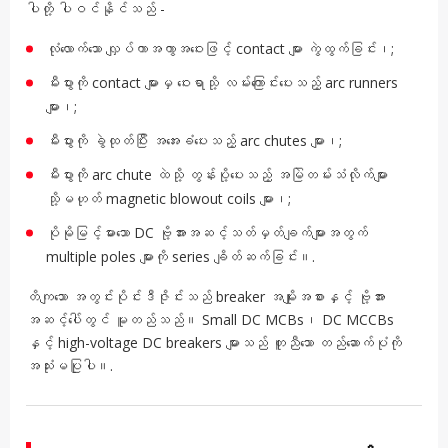
ပါတို့ ပါဝင်နိုင်သည် -
လုံလောက်သော လျှပ်ကာအကွာအဝေးဖြင့် contact များ ကွဲထွက်ခြင်း၊;
မီးပွားကို contact များမှ ဝေးရာသို့ လမ်းကြောင်းပေးသည့် arc runners
များ၊;
မီးပွားကို ခွဲထုတ်ပြီး အအေးခံပေးသည့် arc chutes များ၊;
မီးပွားကို arc chute ထဲသို့ တွန်းပို့ပေးသည့် အမြဲတမ်းသံလိုက်များ
သို့မဟုတ် magnetic blowout coils များ၊;
ပိုမိုမြင့်မားသော DC ဗို့အားအဆင့်သတ်မှတ်ချက်များအတွက်
multiple poles များကို series ချိတ်ဆက်ခြင်း။.
တိကျသော အတွင်းပိုင်းဒီဇိုင်းသည် breaker အမျိုးအစားနှင့် ဗို့အား
အဆင့်ပေါ်တွင် မူတည်သည်။ Small DC MCBs၊ DC MCCBs
နှင့် high-voltage DC breakers များသည် တူညီသော တည်ဆောက်ပုံကို
အသုံးမပြုပါ။.