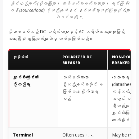
နှိုင်းယှဉ်ချက် (ပိုလာမြှားများ၊ တာမီနယ်အမှတ်အသားများ၊ ရင်းမြစ်/
ဝန် (source/load) ဦးတည်ချက်နှင့် နှစ်လမ်းသွားအသုံးပြုမှုပုံစံများ
ပါဝင်သည်)။.
ပိုလာစနစ်သည် DC ဘရိတ်ကာများနှင့် AC ဘရိတ်ကာအများစုကြားရှိ
အရေးကြီးဆုံး ကွာခြားချက်များထဲမှ တစ်ခုဖြစ်သည်။.
ကုသိုလ်ကံ
POLARIZED DC
NON-POLARI
BREAKER
BREAKER
လျှပ်စီးကြောင်း၏
သတ်မှတ်ထားသော
ဒေတာစာရွက်
ဦးတည်ရာ
ဦးတည်ချက်အတိုင်း မ
(datasheet) 
ဖြစ်မနေ လိုက်နာရ
ကန့်သတ်ချက်မျ
မည်
အတွင်း မည်သ
ဦးတည်ချက်ဖြင
လျှပ်စီးကြောင်းကိ
တောက်နိုင်သည်
Terminal
Often uses +, -,
May be mark