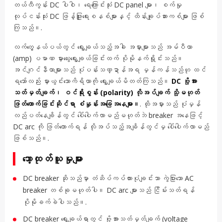
တယ်လီကွန်း DC ပါဝါ၊ ရေကြောင်းသုံး DC panel များ၊ စက်မှု
လုပ်ငန်းသုံး DC ဖြန့်ဖြူးရေးစနစ်များနှင့် ထိန်းချုပ်ဆားကစ်များ ဖြစ်
ကြသည်။.
လက်တွေ့နယ်ပယ်တွင် ရွေးချယ်သည့်အခါ အမှားများသည် အမ်ပီယာ
(amp) ပမာဏ မှားယွေးရွေးချယ်ခြင်းထက် ပိုမိုနက်ရှိုင်းသည်။
အင်ဂျင်နီယာများသည် ပုံပန်းသဏ္ဍာန်အရ မှန်ကန်သည်ဟု ထင်
ရသော်လည်း မှားယွင်းသောကိရိယာကို ရွေးချယ်မိတတ်ကြသည်။
DC ဗို့အား
သတ်မှတ်ချက်၊ ဝင်ရိုးစွန်း (polarity) လိုအပ်ချက် သို့မဟုတ်
ဖြတ်တောက်ခြင်းဆိုင်ရာ စံနှုန်းအခြေအနေများ။
. ထိုအမှားသည် ပုံမှန်
လည်ပတ်နေချိန်တွင် ပေါ်ပေါက်လာမည်မဟုတ်ဘဲ breaker အနေဖြင့်
DC arc ကို ဖြတ်တောက်ရန် လိုအပ်သည့်အချိန်တွင်မှ ပေါ်ပေါက်လာမည်
ဖြစ်သည်။.
သော့ထုတ်ယူမှုများ
DC breaker ဆိုသည်မှာ တံဆိပ်ကပ်ထားပုံချင်းသာ ကွဲပြားသော AC
breaker တစ်ခုမဟုတ်ပါ။ DC arc များသည် ငြိမ်းသတ်ရန်
ပိုမိုခက်ခဲပါသည်။.
DC breaker ရွေးချယ်ရာတွင် ဗို့အားသတ်မှတ်ချက် (voltage