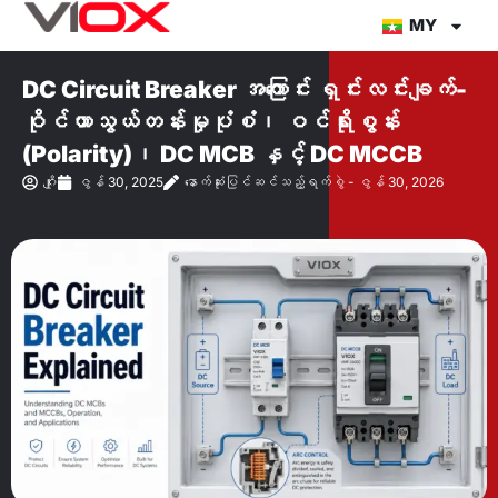
အကြောင်းအရာ
MY
သို့
တိုက်ရိုက်
DC Circuit Breaker အကြောင်း ရှင်းလင်းချက်-
သွား
ဝိုင်ယာသွယ်တန်းမှုပုံစံ၊ ဝင်ရိုးစွန်း
ပါ။
(Polarity)၊ DC MCB နှင့် DC MCCB
ဂျိုး
ဇွန် 30, 2025
နောက်ဆုံးပြင်ဆင်သည့်ရက်စွဲ - ဇွန် 30, 2026