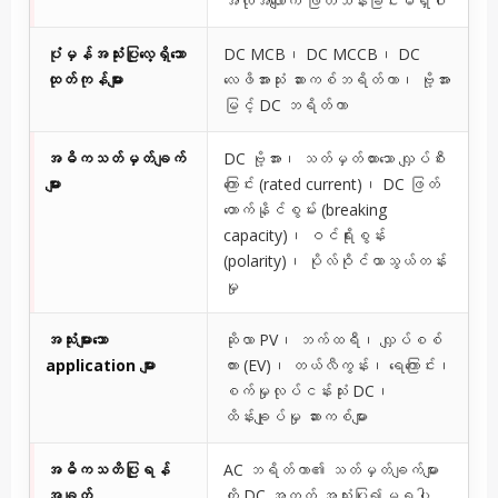
အလိုအလျောက် ဖြတ်သန်းခြင်းမရှိပါ
ပုံမှန်အသုံးပြုလေ့ရှိသော
DC MCB၊ DC MCCB၊ DC
ထုတ်ကုန်များ
လေဖိအားသုံး ဆားကစ်ဘရိတ်ကာ၊ ဗို့အား
မြင့် DC ဘရိတ်ကာ
အဓိကသတ်မှတ်ချက်
DC ဗို့အား၊ သတ်မှတ်ထားသော လျှပ်စီး
များ
ကြောင်း (rated current)၊ DC ဖြတ်
တောက်နိုင်စွမ်း (breaking
capacity)၊ ဝင်ရိုးစွန်း
(polarity)၊ ပိုလ်ဝိုင်ယာသွယ်တန်း
မှု
အသုံးများသော
ဆိုလာ PV၊ ဘက်ထရီ၊ လျှပ်စစ်
application များ
ကား (EV)၊ တယ်လီကွန်း၊ ရေကြောင်း၊
စက်မှုလုပ်ငန်းသုံး DC၊
ထိန်းချုပ်မှု ဆားကစ်များ
အဓိကသတိပြုရန်
AC ဘရိတ်ကာ၏ သတ်မှတ်ချက်များ
အချက်
ကို DC အတွက် အသုံးပြု၍မရပါ