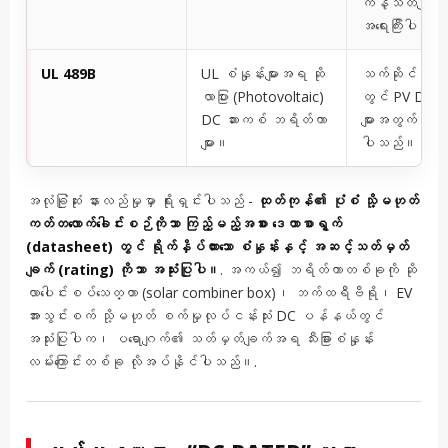
ကန့်သတ်ချက်မျ
အရေးကြီးပါသည
UL 489B
UL စံနှုန်းများအရ ဆို
သက်ဆိုင်ရာနေရ
လာပြား (Photovoltaic)
တွင် PV DC ဆ
DC ဆားကစ် ဘရိတ်ကာ
များအတွက် အကျု
များ။
ပါသည်။
အလုံခြုံဆုံး နားလည်မှုမှာ ရိုးရှင်းပါသည် -
ထုတ်ကုန်၏ ပုံစံ သို့မဟုတ်
ကတ်တလောက်ခေါင်းစဉ်ကိုသာ ကြည့်မည့်အစား ဒေတာစာရွက်
(datasheet) တွင် ရိုက်နှိပ်ထားသော စံနှုန်းနှင့် အဆင့်သတ်မှတ်
ချက် (rating) ကိုသာ အသုံးပြုပါ။
. အကယ်၍ ဘရိတ်ကာတစ်ခုကို ဆို
လာပေါင်းစပ်သေတ္တာ (solar combiner box)၊ ဘက်ထရီဗီရို၊ EV
အားသွင်းစက် သို့မဟုတ် စက်မှုလုပ်ငန်းသုံး DC ပန်နယ်တွင်
အသုံးပြုပါက၊ ပရောဂျက်၏ သတ်မှတ်ချက်အရ သီးခြားစံနှုန်း
လမ်းကြောင်းတစ်ခု လိုအပ်နိုင်ပါသည်။.