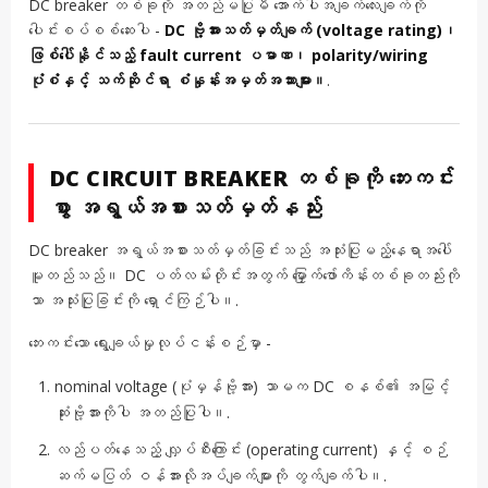
DC breaker တစ်ခုကို အတည်မပြုမီ အောက်ပါအချက်လေးချက်ကို
ပေါင်းစပ်စစ်ဆေးပါ -
DC ဗို့အားသတ်မှတ်ချက် (voltage rating)၊
ဖြစ်ပေါ်နိုင်သည့် fault current ပမာဏ၊ polarity/wiring
ပုံစံနှင့် သက်ဆိုင်ရာ စံနှုန်းအမှတ်အသားများ။
.
DC CIRCUIT BREAKER တစ်ခုကို ဘေးကင်း
စွာ အရွယ်အစားသတ်မှတ်နည်း
DC breaker အရွယ်အစားသတ်မှတ်ခြင်းသည် အသုံးပြုမည့်နေရာအပေါ်
မူတည်သည်။ DC ပတ်လမ်းတိုင်းအတွက် မြှောက်ဖော်ကိန်းတစ်ခုတည်းကို
သာ အသုံးပြုခြင်းကို ရှောင်ကြဉ်ပါ။.
ဘေးကင်းသော ရွေးချယ်မှုလုပ်ငန်းစဉ်မှာ -
nominal voltage (ပုံမှန်ဗို့အား) သာမက DC စနစ်၏ အမြင့်
ဆုံးဗို့အားကိုပါ အတည်ပြုပါ။.
လည်ပတ်နေသည့် လျှပ်စီးကြောင်း (operating current) နှင့် စဉ်
ဆက်မပြတ် ဝန်အားလိုအပ်ချက်များကို တွက်ချက်ပါ။.