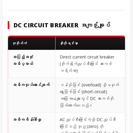
DC CIRCUIT BREAKER အကျဉ်းချုပ်
ကုသိုလ်ကံ
ဆိုလိုရင်းမှာ
အပြည့်အစုံ
Direct current circuit breaker
အဓိပ္ပာယ်
(တိုက်ရိုက်လျှပ်စီးကြောင်း ဆားကစ်
ဘရိတ်ကာ)
အဓိကလုပ်ဆောင်ချက်
ဝန်ပိုခြင်း (overload) သို့မဟုတ်
ရှော့ဖြစ်ခြင်း (short-circuit)
အခြေအနေများတွင် DC ဆားကစ်ကို
ဖြတ်တောက်ပေးသည်။
အဓိကစိန်ခေါ်မှု
AC လျှပ်စီးကြောင်းကဲ့သို့ DC လျှပ်စီး
ကြောင်းသည် သုည (zero) ကို