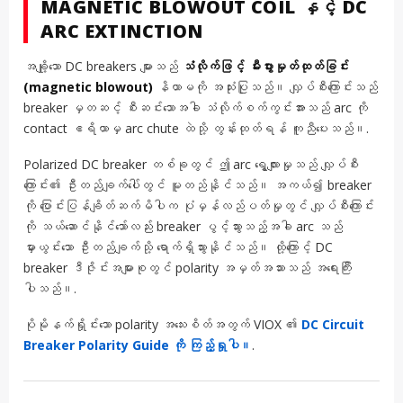
MAGNETIC BLOWOUT COIL နှင့် DC
ARC EXTINCTION
အချို့သော DC breakers များသည်
သံလိုက်ဖြင့် မီးပွားမှုတ်ထုတ်ခြင်း
(magnetic blowout)
နိယာမကို အသုံးပြုသည်။ လျှပ်စီးကြောင်းသည်
breaker မှတဆင့် စီးဆင်းသောအခါ သံလိုက်စက်ကွင်းအားသည် arc ကို
contact ဧရိယာမှ arc chute ထဲသို့ တွန်းထုတ်ရန် ကူညီပေးသည်။.
Polarized DC breaker တစ်ခုတွင် ဤ arc ရွေ့လျားမှုသည် လျှပ်စီး
ကြောင်း၏ ဦးတည်ချက်ပေါ်တွင် မူတည်နိုင်သည်။ အကယ်၍ breaker
ကို ပြောင်းပြန်ချိတ်ဆက်မိပါက ပုံမှန်လည်ပတ်မှုတွင် လျှပ်စီးကြောင်း
ကို သယ်ဆောင်နိုင်သော်လည်း breaker ပွင့်သွားသည့်အခါ arc သည်
မှားယွင်းသော ဦးတည်ချက်သို့ ရောက်ရှိသွားနိုင်သည်။ ထို့ကြောင့် DC
breaker ဒီဇိုင်းအများစုတွင် polarity အမှတ်အသားသည် အရေးကြီး
ပါသည်။.
ပိုမိုနက်ရှိုင်းသော polarity အသေးစိတ်အတွက် VIOX ၏
DC Circuit
Breaker Polarity Guide ကို ကြည့်ရှုပါ။
.