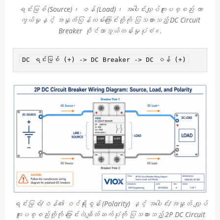
ရင်းမြစ် (Source)၊ ဝန် (Load)၊ အပေါင်းလျှပ်ကူးပစ္စည်း ကာ
ကွယ်မှုနှင့် အနှုတ်ပြန်လမ်းကြောင်းတို့ကို ပြသထားသည့် DC Circuit
Breaker ဝိုင်ယာသွယ်တန်းမှုပုံစံ။.
ရင်းမြစ်/ဝန်၏ ဝင်ရိုးစွန်း (Polarity) နှင့် အပေါင်း/အနှုတ် လျှပ်
ကူးပစ္စည်းတို့ကို ပြောင်းလဲချိတ်ဆက်ပုံကို ပြသထားသည့် 2P DC Circuit