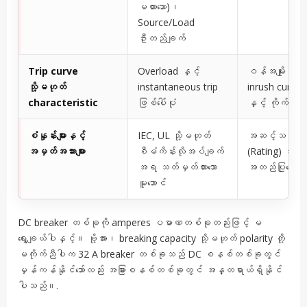
မထားသော)၊
Source/Load
ဦးတည်ချက်
Trip curve
Overload နှင့်
ဝန်အမျိုးအစား
သို့မဟုတ်
instantaneous trip
inrush current 
characteristic
ဖြစ်ပေါ်ပုံ
နှင့် ကိုက်ည
စံနှုန်းများနှင့်
IEC, UL သို့မဟုတ်
အဆင့်သတ်မှတ
အမှတ်အသားများ
စီမံကိန်းလိုအပ်ချက်
(Rating) အခြေ
အရ သတ်မှတ်ထားသော
အတည်ပြုပေးသ
မူဘောင်
DC breaker တစ်ခုကို amperes ပမာဏတစ်ခုတည်းဖြင့် မ
ရွေးချယ်ပါနှင့်။ ဗို့အား၊ breaking capacity သို့မဟုတ် polarity တို့
မကိုက်ညီပါက 32 A breaker တစ်ခုသည် DC စနစ်တစ်ခုတွင်
မှန်ကန်နိုင်သော်လည်း အခြားစနစ်တစ်ခုတွင် အန္တရာယ်ရှိနိုင်
ပါသည်။.