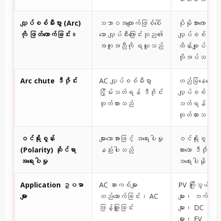
လျှပ်စစ်မီးပွား (Arc)
သဘာဝအလျောက်ဖြစ်ပေါ်
ပိုမိုအားကောင်းသော
ကို ဖြတ်တောက်ခြင်း။
သော လျှပ်စီးကြောင်းသုည၏
လျှပ်စစ်မီးပွား
အကူအညီကို ရယူသည်
ထိန်းချုပ်မှု ဒီ
လိုအပ်သည်
Arc chute ဒီဇိုင်း
AC လျှပ်စစ်မီးပွား
တည်မြဲနေသော 
ငြှိမ်းသတ်ရန် ဒီဇိုင်း
လျှပ်စစ်မီးပွားငြ
ထုတ်ထားသည်
သတ်ရန် ဒီဇို
ထုတ်ထားသည်
ဝင်ရိုးစွန်း
များသောအားဖြင့် အရေးပါမှု
ဝင်ရိုးစွန်းသ
(Polarity) ဆိုင်ရာ
နည်းပါးသည်
ထားသော ဒီဇိုင်းမျ
အရေးပါမှု
အရေးပါနိုင်သ
Application ဥပမာ
AC ဆားကစ်များ
PV ကြိုးသွယ်တန်
များ
တည်ဆောက်ခြင်း၊ AC
များ၊ ဘက်ထရီ
ဖြန့်ဖြူးခြင်း
များ၊ DC ပန
များ၊ EV