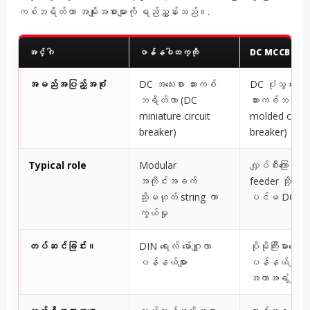
ကစ်ဘရိတ်ကာ အမျိုးအစားများကို ရည်ညွှန်းသည်။.
အင်္ဂါ
ဇန်နဝါတက္ကို
DC MCCB
အမည်အပြည့်အစုံ
DC အသေးစား ဆားကစ်
DC ပုံသွင်းကိ
ဘရိတ်ကာ (DC
ဆားကစ်ဘရိတ်
miniature circuit
molded case c
breaker)
breaker)
Typical role
Modular
လျှပ်စီးကြောင်းမြ
အကိုင်းအခက်
feeder သို့မဟ
သို့မဟုတ် string ကာ
ပင်မ DC ကာက
ကွယ်မှု
တပ်ဆင်ခြင်း။
DIN ရေးလ် မော်ဂျူလာ
ပိုမိုကြီးမားသော ဖြ
ပန်နယ်များ
ပန်နယ်များ သိ
အကာအရံများ