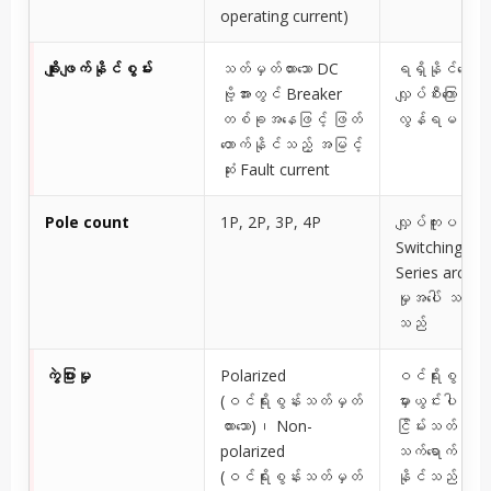
operating current)
ချိုးဖျက်နိုင်စွမ်း
သတ်မှတ်ထားသော DC
ရရှိနိုင်သော ချို
ဗို့အားတွင် Breaker
လျှပ်စီးကြောင်းထက်
တစ်ခုအနေဖြင့် ဖြတ်
လွန်ရမည်
တောက်နိုင်သည့် အမြင့်
ဆုံး Fault current
Pole count
1P, 2P, 3P, 4P
လျှပ်ကူးပစ္စည
Switching နှင့
Series arc ဖြတ
မှုအပေါ် သက်ရော
သည်
ကွဲပြားမှု
Polarized
ဝင်ရိုးစွန်း (P
(ဝင်ရိုးစွန်းသတ်မှတ်
မှားယွင်းပါက D
ထားသော)၊ Non-
ငြိမ်းသတ်မှုအပေ
polarized
သက်ရောက်မှုရှိ
(ဝင်ရိုးစွန်းသတ်မှတ်
နိုင်သည်