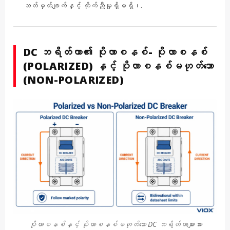
သတ်မှတ်ချက်နှင့် ကိုက်ညီမှုရှိမရှိ၊.
DC ဘရိတ်ကာ၏ ပိုလာစနစ်- ပိုလာစနစ်
(POLARIZED) နှင့် ပိုလာစနစ်မဟုတ်သော
(NON-POLARIZED)
ပိုလာစနစ်နှင့် ပိုလာစနစ်မဟုတ်သော DC ဘရိတ်ကာများအား