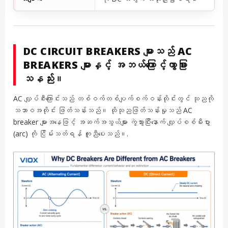
DC CIRCUIT BREAKERS များသည် AC
BREAKERS များနှင့် အဘယ်ကြောင့်ကွာခြား
သနည်း။
AC လျှပ်စီးကြောင်းသည် တစ်ဝက်တစ်ပျက်စက်ဝန်းတိုင်းတွင် သုညကို
သဘာဝအတိုင်း ဖြတ်သန်းသည်။ ထိုသုညဖြတ်သန်းမှုသည် AC
breaker များအနေဖြင့် အဆက်အသွယ်များ ကွဲသွားပြီးနောက် လျှပ်စစ်မီးပွား
(arc) ကို ငြိမ်းသတ်ရန် ကူညီပေးသည်။.