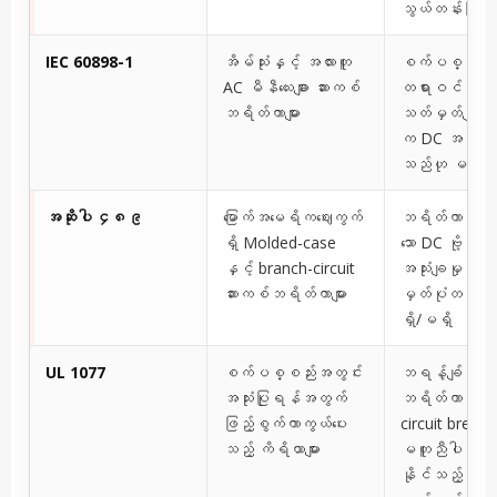
သွယ်တန်းခြင်း
IEC 60898-1
အိမ်သုံးနှင့် အလားတူ
စက်ပစ္စည်း
AC မီနီယေးချား ဆားကစ်
တရားဝင် DC
ဘရိတ်ကာများ
သတ်မှတ်ချက်
က DC အတွက် သင
သည်ဟု မယူဆပ
အဆိုပါ ၄၈၉
မြောက်အမေရိကဈေးကွက်
ဘရိတ်ကာသည် 
ရှိ Molded-case
သော DC ဗို့အားနှ
နှင့် branch-circuit
အသုံးချမှုအတွ
ဆားကစ်ဘရိတ်ကာများ
မှတ်ပုံတင်ထား
ရှိ/မရှိ
UL 1077
စက်ပစ္စည်းအတွင်း
ဘရန့်ချ်ဆားက
အသုံးပြုရန်အတွက်
ဘရိတ်ကာ (bra
ဖြည့်စွက်ကာကွယ်ပေး
circuit breake
သည့် ကိရိယာများ
မတူညီပါ၊ အသု
နိုင်သည့်