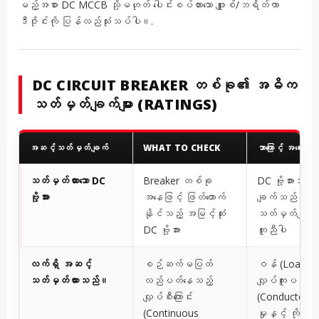
မည့်အစား DC MCCB သို့မဟုတ် ပေါင်းစပ်ထားသော ဖျူးစ်/ဘရိတ်ကာ
ဒီဇိုင်းကို ပြန်လည်သုံးသပ်ပါ။.
DC CIRCUIT BREAKER တစ်ခု၏ အဓိက
သတ်မှတ်ချက်များ (RATINGS)
အဆင့်သတ်မှတ်ချက်
WHAT TO CHECK
ဘာကြောင့် အရေးကြီ
သတ်မှတ်ထားသော DC
Breaker တစ်ခု
DC ဗို့အားသတ်
ဗို့အား
အနေဖြင့် ဖြတ်တောက်
ချက်သည် AC ဗို
နိုင်သည့် အမြင့်ဆုံး
သတ်မှတ်ချက်န
DC ဗို့အား
တူညီပါ
လက်ရှိ အဆင့်
စဉ်ဆက်မပြတ်
ဝန် (Load) နှ
သတ်မှတ်ထားသည်။
လည်ပတ်နေသည့်
လျှပ်ကူးပစ္စည
လျှပ်စီးကြောင်း
(Conductor) 
(Continuous
မှုနှင့် ကိုက