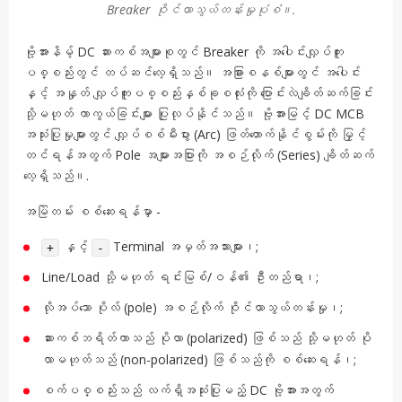
Breaker ဝိုင်ယာသွယ်တန်းမှုပုံစံ။.
ဗို့အားနိမ့် DC ဆားကစ်အများစုတွင် Breaker ကို အပေါင်းလျှပ်ကူး
ပစ္စည်းတွင် တပ်ဆင်လေ့ရှိသည်။ အခြားစနစ်များတွင် အပေါင်း
နှင့် အနှုတ် လျှပ်ကူးပစ္စည်းနှစ်ခုစလုံးကို ပြောင်းလဲချိတ်ဆက်ခြင်း
သို့မဟုတ် ကာကွယ်ခြင်းများ ပြုလုပ်နိုင်သည်။ ဗို့အားမြင့် DC MCB
အသုံးပြုမှုများတွင် လျှပ်စစ်မီးပွား (Arc) ဖြတ်တောက်နိုင်စွမ်းကို မြှင့်
တင်ရန်အတွက် Pole အများအပြားကို အစဉ်လိုက် (Series) ချိတ်ဆက်
လေ့ရှိသည်။.
အမြဲတမ်း စစ်ဆေးရန်မှာ -
နှင့်
Terminal အမှတ်အသားများ၊;
+
-
Line/Load သို့မဟုတ် ရင်းမြစ်/ဝန်၏ ဦးတည်ရာ၊;
လိုအပ်သော ပိုလ် (pole) အစဉ်လိုက် ဝိုင်ယာသွယ်တန်းမှု၊;
ဆားကစ်ဘရိတ်ကာသည် ပိုလာ (polarized) ဖြစ်သည် သို့မဟုတ် ပို
လာမဟုတ်သည် (non-polarized) ဖြစ်သည်ကို စစ်ဆေးရန်၊;
စက်ပစ္စည်းသည် လက်ရှိအသုံးပြုမည့် DC ဗို့အားအတွက်