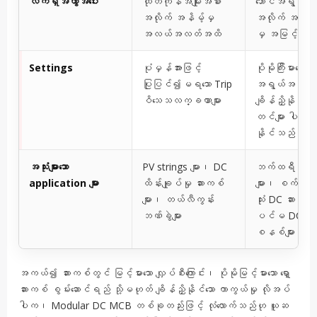
လက်ရှိအကွာအဝေး
ထုတ်ကုန်အမျိုးအစား
ဘောင်အရွယ်အစ
အလိုက် အနိမ့်မှ
အလိုက် အလယ
အလယ်အလတ်အထိ
မှ အမြင့်အထ
Settings
ပုံမှန်အားဖြင့်
ပိုမိုကြီးမားသော ဘ
ပြုပြင်၍မရသော Trip
အရွယ်အစားများ
ဝိသေသလက္ခဏာများ
ချိန်ညှိနိုင်သေ
တင်များ ပါဝင
နိုင်သည်
အသုံးများသော
PV strings များ၊ DC
ဘက်ထရီ ပေးသွင
application များ
ထိန်းချုပ်မှု ဆားကစ်
များ၊ စက်မှုလ
များ၊ တယ်လီကွန်း
သုံး DC ဆားကစ်
ဘဏ်ခွဲများ
ပင်မ DC ဖြန့်
စနစ်များ
အကယ်၍ ဆားကစ်တွင် မြင့်မားသော လျှပ်စီးကြောင်း၊ ပိုမိုမြင့်မားသော ရှော့
ဆားကစ် စွမ်းဆောင်ရည် သို့မဟုတ် ချိန်ညှိနိုင်သော ကာကွယ်မှု လိုအပ်
ပါက၊ Modular DC MCB တစ်ခုတည်းဖြင့် လုံလောက်သည်ဟု ယူဆ