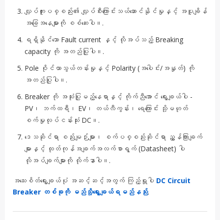
လျှပ်ကူးပစ္စည်း၏ လျှပ်စီးကြောင်းသယ်ဆောင်နိုင်မှုနှင့် အပူချိန်
အခြေအနေများကို စစ်ဆေးပါ။.
ရရှိနိုင်သော Fault current နှင့် လိုအပ်သည့် Breaking
capacity ကို အတည်ပြုပါ။.
Pole ဝိုင်ယာသွယ်တန်းမှုနှင့် Polarity (အပေါင်း/အနှုတ်) ကို
အတည်ပြုပါ။.
Breaker ကို အသုံးပြုမည့်နေရာနှင့် ကိုက်ညီအောင် ရွေးချယ်ပါ -
PV၊ ဘက်ထရီ၊ EV၊ တယ်လီကွန်း၊ ရေကြောင်း သို့မဟုတ်
စက်မှုလုပ်ငန်းသုံး DC။.
ဒေသဆိုင်ရာ စည်းမျဉ်းများ၊ စက်ပစ္စည်းဆိုင်ရာ ညွှန်ကြားချက်
များနှင့် ထုတ်ကုန်အချက်အလက်စာရွက် (Datasheet) ပါ
လိုအပ်ချက်များကို လိုက်နာပါ။.
အသေးစိတ်ရွေးချယ်ပုံ အဆင့်ဆင့်အတွက် ကြည့်ရှုပါ
DC Circuit
Breaker တစ်ခုကို မည်သို့ရွေးချယ်ရမည်နည်း
.