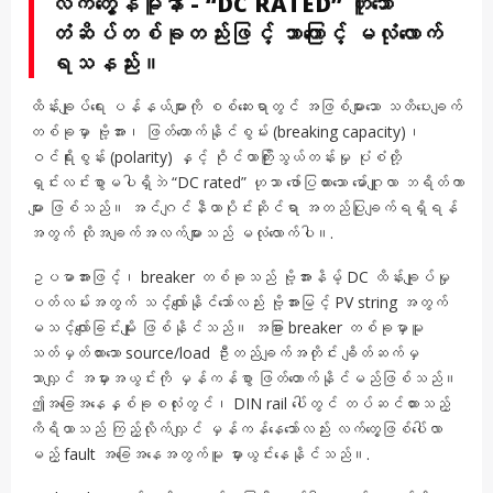
လက်တွေ့နမူနာ - “DC RATED” ဟူသော
တံဆိပ်တစ်ခုတည်းဖြင့် ဘာကြောင့် မလုံလောက်
ရသနည်း။
ထိန်းချုပ်ရေး ပန်နယ်များကို စစ်ဆေးရာတွင် အဖြစ်များသော သတိပေးချက်
တစ်ခုမှာ ဗို့အား၊ ဖြတ်တောက်နိုင်စွမ်း (breaking capacity)၊
ဝင်ရိုးစွန်း (polarity) နှင့် ဝိုင်ယာကြိုးသွယ်တန်းမှု ပုံစံတို့
ရှင်းလင်းစွာမပါရှိဘဲ “DC rated” ဟုသာ ဖော်ပြထားသော မော်ဂျူလာ ဘရိတ်ကာ
များ ဖြစ်သည်။ အင်ဂျင်နီယာပိုင်းဆိုင်ရာ အတည်ပြုချက်ရရှိရန်
အတွက် ထိုအချက်အလက်များသည် မလုံလောက်ပါ။.
ဥပမာအားဖြင့်၊ breaker တစ်ခုသည် ဗို့အားနိမ့် DC ထိန်းချုပ်မှု
ပတ်လမ်းအတွက် သင့်လျော်နိုင်သော်လည်း ဗို့အားမြင့် PV string အတွက်
မသင့်လျော်ခြင်းမျိုး ဖြစ်နိုင်သည်။ အခြား breaker တစ်ခုမှာမူ
သတ်မှတ်ထားသော source/load ဦးတည်ချက်အတိုင်း ချိတ်ဆက်မှ
သာလျှင် အမှားအယွင်းကို မှန်ကန်စွာ ဖြတ်တောက်နိုင်မည်ဖြစ်သည်။
ဤအခြေအနေနှစ်ခုစလုံးတွင်၊ DIN rail ပေါ်တွင် တပ်ဆင်ထားသည့်
ကိရိယာသည် ကြည့်လိုက်လျှင် မှန်ကန်နေသော်လည်း လက်တွေ့ဖြစ်ပေါ်လာ
မည့် fault အခြေအနေအတွက်မူ မှားယွင်းနေနိုင်သည်။.