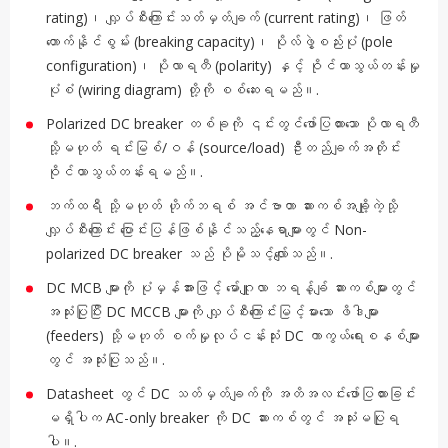
rating)၊ လျှပ်စီးကြောင်းသတ်မှတ်ချက် (current rating)၊ ဖြတ်
တောက်နိုင်စွမ်း (breaking capacity)၊ ပိုလ်ဖွဲ့စည်းပုံ (pole
configuration)၊ ပိုလာရတီ (polarity) နှင့် ဝိုင်ယာသွယ်တန်းမှု
ပုံစံ (wiring diagram) တို့ကို စစ်ဆေးရမည်။.
Polarized DC breaker တစ်ခုကို ၎င်းတွင်ဖော်ပြထားသော ပိုလာရတီ
သို့မဟုတ် ရင်းမြစ်/ဝန် (source/load) ဦးတည်ချက်အတိုင်း
ဝိုင်ယာသွယ်တန်းရမည်။.
ဘက်ထရီ သို့မဟုတ် ဟိုက်ဘရစ် အင်ဗာတာ ဆားကစ်အချို့ကဲ့သို့
လျှပ်စီးကြောင်း ပြောင်းပြန်ဖြစ်နိုင်သည့်နေရာများတွင် Non-
polarized DC breaker သည် ပိုမိုသင့်လျော်သည်။.
DC MCB များကို ပုံမှန်အားဖြင့် မော်ဂျူလာ ဘရန့်ချ် ဆားကစ်များတွင်
အသုံးပြုပြီး DC MCCB များကို လျှပ်စီးကြောင်းမြင့်မားသော ဖိဒါများ
(feeders) သို့မဟုတ် စက်မှုလုပ်ငန်းသုံး DC ကာကွယ်ရေးစနစ်များ
တွင် အသုံးပြုသည်။.
Datasheet တွင် DC သတ်မှတ်ချက်ကို အတိအလင်းဖော်ပြထားခြင်း
မရှိပါက AC-only breaker ကို DC ဆားကစ်တွင် အသုံးမပြုရ
ပါ။.