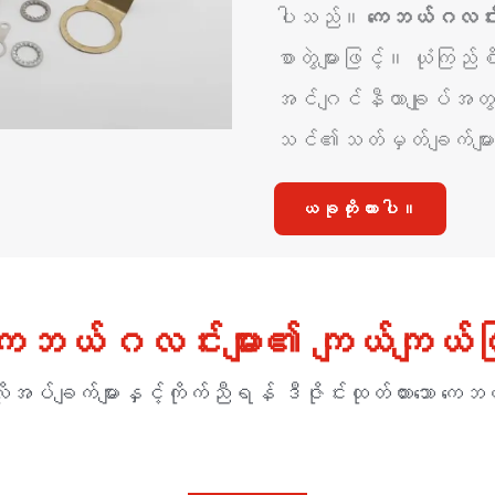
ပါသည်။
ကေဘယ်ဂလင်းမ
စာတွဲများဖြင့်။ ယုံကြည်
အင်ဂျင်နီယာချုပ်အတွက
သင်၏သတ်မှတ်ချက်များနှ
ယခုကိုးကားပါ။
ကေဘယ်ဂလင်းများ၏ ကျယ်ကျယ်ပြန
သောလိုအပ်ချက်များနှင့်ကိုက်ညီရန် ဒီဇိုင်းထုတ်ထားသော ကေဘ