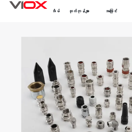
အကြောင်းအရာ
အိမ်
ထုတ်ကုန်များ
အကြောင်း
သို့
တိုက်ရိုက်
သွား
ပါ။