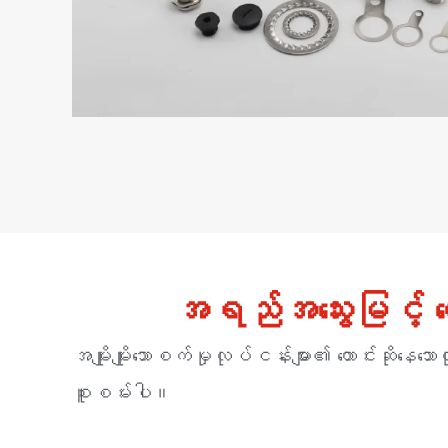
အရည်အသွေးမြင့် 
အမျိုးမျိုးသောစက်မှုလုပ်ငန်းများ၏ တောင်းဆိုနေ
စူးစမ်းပါ။