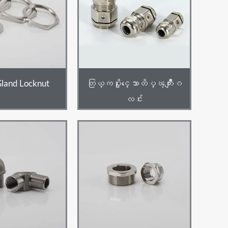
land Locknut
တြယ္ကပ္ႏိုင္ေသာတိပ္ၾကိဳးျဂ
လင်း