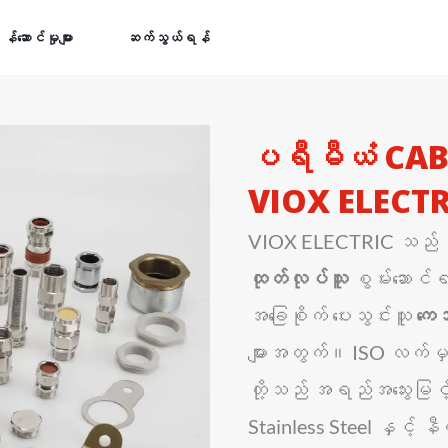
န်ဆောင်မှုများ
ဆက်သွယ်ရန်
ပရီမီယံ CAB
VIOX ELECTR
VIOX ELECTRIC သည်
ထုတ်လုပ်သူ
စွမ်းဆောင်ရည
အခြေစိုက် ပေးသွင်းသူ
ကေဘ
များအတွက်။ ISO လက်မှ
တို့သည် အရည်အသွေးမြ
Stainless Steel နှင့် 