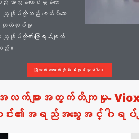
 သာလွန်ကောင်းမွန်သော
ျွန်ုပ်တို့သည် ခေတ်မီသော
 ထုတ်လုပ်မှု
ျွန်ုပ်တို့၏ဖြေရှင်းချက်
ပါသည်။
ကတ်တလောက်ကို ဒေါင်းလုဒ်လုပ်ပါ။
လက်များအတွက်တိကျမှု- Vio
င်း၏အရည်အသွေးအင်္ဂါရပ်မျ