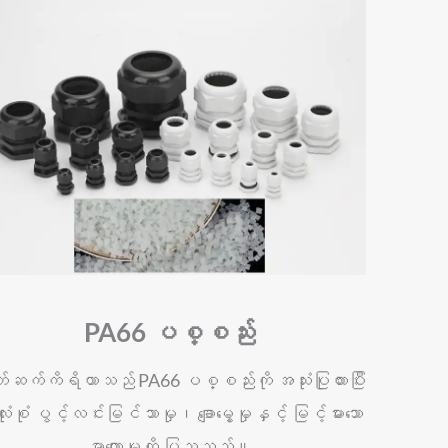
PA66 ပစ္စည်း
တ်ဆက်ကိရိယာသည် PA66 ပစ္စည်းကို အသုံးပြုထားပြီး
ံးစုံ ပွင့်လင်းမြင်သာမှု၊ ချောမွေ့မှုနှင့် မြင့်မားသော
မာကျောမှုကို ပြသသည်။