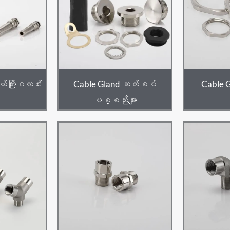
ယ်ကြိုးဂလင်း
Cable Gland ဆက်စပ်
Cable G
ပစ္စည်းများ