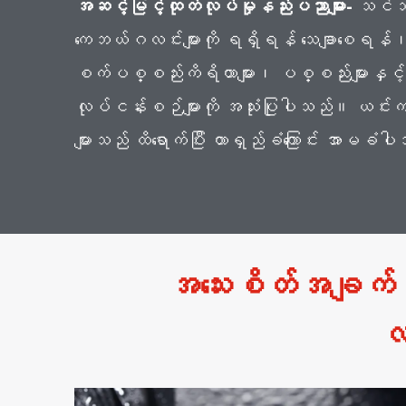
အဆင့်မြင့်ထုတ်လုပ်မှုနည်းပညာများ-
သင်သည်
ကေဘယ်ဂလင်းများကို ရရှိရန် သေချာစေရန်၊ က
စက်ပစ္စည်းကိရိယာများ၊ ပစ္စည်းများနှင့်
လုပ်ငန်းစဉ်များကို အသုံးပြုပါသည်။ ယင်းက က
များသည် ထိရောက်ပြီး တာရှည်ခံကြောင်း အာမခံ
အသေးစိတ်အချက်အ
လ