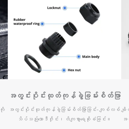
အတွင်းပိုင်းထုတ်ကုန်ခွဲခြမ်းစိတ်ဖြာ
ို
အတွင်းပိုင်းထုတ်ကုန်ခွဲခြမ်းစိတ်ဖြာခြင်း- ကျစ်လစ်
ချိ
သိပ်သည်းသောဒီဇိုင်း၊ တိကျစွာရေစိုခံခြင်း။
အလု