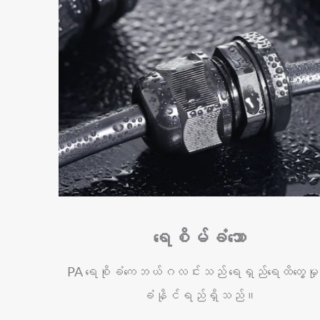
ရေစိမ်ခံသော
PA ရေစိုခံကေဘယ်ဂလင်းသည် ရေရှည်ရေထိတွေ့မှုက
ခံနိုင်ရည်ရှိသည်။