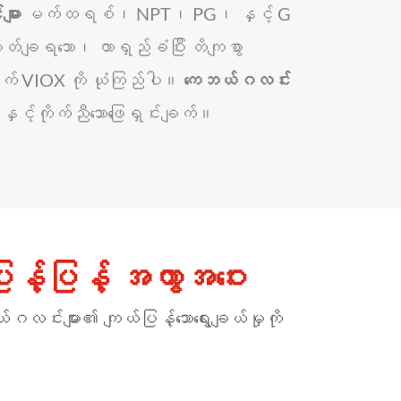
ျား
မက်ထရစ်၊ NPT၊ PG၊ နှင့် G
စိတ်ချရသော၊ တာရှည်ခံပြီး တိကျစွာ
် VIOX ကို ယုံကြည်ပါ။
ကေဘယ်ဂလင်း
င့်ကိုက်ညီသောဖြေရှင်းချက်။
့်ပြန့် အကွာအဝေး
ယ်ဂလင်းများ၏ ကျယ်ပြန့်သောရွေးချယ်မှုကို