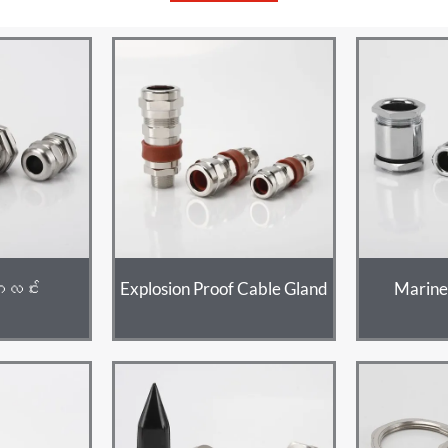
ဂလင်း
Explosion Proof Cable Gland
Marine