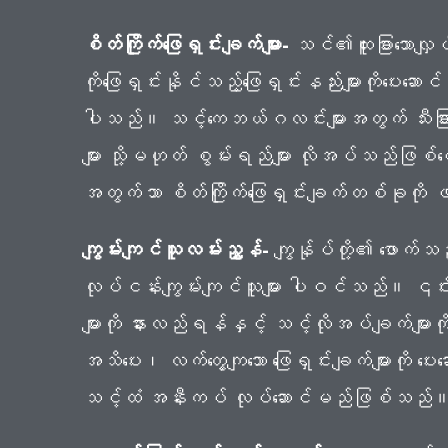
စိတ်ကြိုက်ဖြေရှင်းချက်များ-
သင်၏ထူးခြားသောလျှပ်
ကိုဖြေရှင်းနိုင်သည့်ဖြေရှင်းနည်းများကိုပေးဆောင်
ပါသည်။ သင့်ကေဘယ်ဂလင်းများအတွက် သီးခြားဖ
များ သို့မဟုတ် စွမ်းရည်များ လိုအပ်သည်ဖြစ်စ
အတွက်သာ စိတ်ကြိုက်ဖြေရှင်းချက်တစ်ခုကို
ကျွမ်းကျင်သူလမ်းညွှန်-
ကျွန်ုပ်တို့၏ ဖောက်သည
လုပ်ငန်းကျွမ်းကျင်သူများ ပါဝင်သည်။ ၎င်
များကို နားလည်ရန်နှင့် သင့်လိုအပ်ချက်မျာ
အသိပေး၊ လက်တွေ့ကျသော ဖြေရှင်းချက်များကို ပေ
သင့်ထံ အနီးကပ် လုပ်ဆောင်မည်ဖြစ်သည်