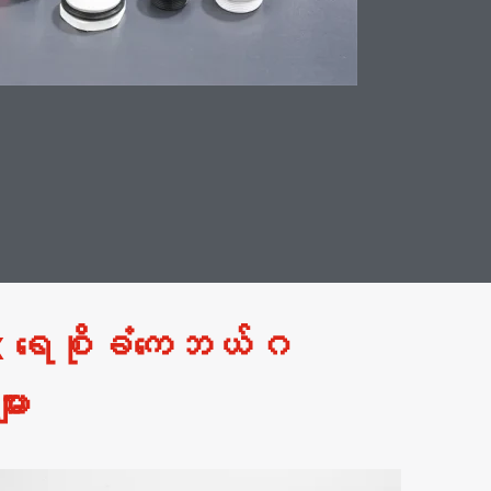
x ရေစိုခံကေဘယ်ဂ
ား