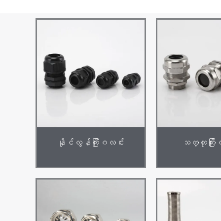
နိုင်လွန်ကြိုးဂလင်း
သတ္တုကြိုး