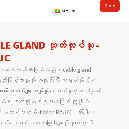
ကိုးကားခု
MY
LE GLAND ထုတ်လုပ်သူ -
IC
 ပထမတန်းစားဖြစ်သည်။
cable gland
်မြင့်မားမှုကို အထူးပြုပြီး တရုတ်နိုင်ငံ
ယ်ဂလင်းများ
အမျိုးမျိုးသောစက်မှုလိုအပ်ချက်
တ်ရ စက်ရုံတစ်ခုအနေဖြင့် ကျွန်ုပ်
င့် ပလပ်စတစ် (Nylon PA66)၊ ကြေးဝါ၊
နီကယ်-ပလပ်စတစ်ကြေးဝါများကို ထုတ်လုပ်