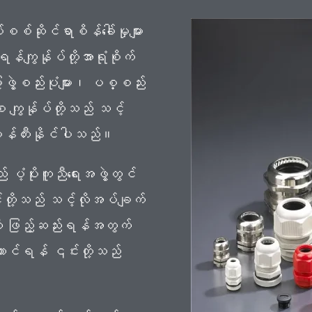
စစ်ဆိုင်ရာစိန်ခေါ်မှုများ
ရန်ကျွန်ုပ်တို့အာရုံစိုက်
ွဲ့စည်းပုံများ၊ ပစ္စည်း
ေ ကျွန်ုပ်တို့သည် သင့်
 ဖန်တီးနိုင်ပါသည်။
် ပံ့ပိုးကူညီရေးအဖွဲ့တွင်
းတို့သည် သင့်လိုအပ်ချက်
းကို ဖြည့်ဆည်းရန်အတွက်
းဆောင်ရန် ၎င်းတို့သည်
။