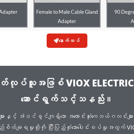
 Adapter
Female to Male Cable Gland
90 Degre
Adapter
A
နောက်ထပ်
ုပ်သူအဖြစ် VIOX ELECTRIC နှင့
ဆောင်ရွက်သင့်သနည်း။
ျားနှင့် အံဝင်ခွင်ကျရှိသော အကောင်းဆုံးကေဘယ်ဂလင်းမ
စိတ်ချရမှုတို့ကို ပြီးပြည့်စုံသောပေါင်းစပ်မှုအတွက် V