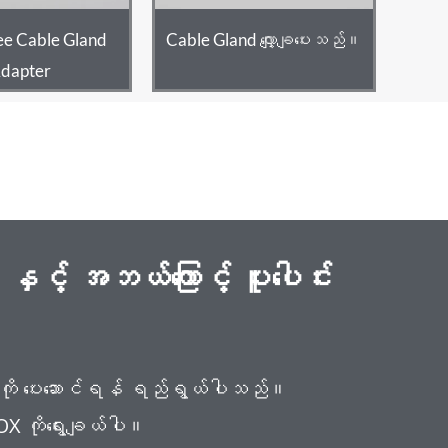
e Cable Gland
Cable Gland လျှော့ချပေးသည်။
dapter
် အဘယ်ကြောင့် ပူးပေါင်း
ျားကို ပေးဆောင်ရန် ရည်ရွယ်ပါသည်။
IOX ကိုရွေးချယ်ပါ။