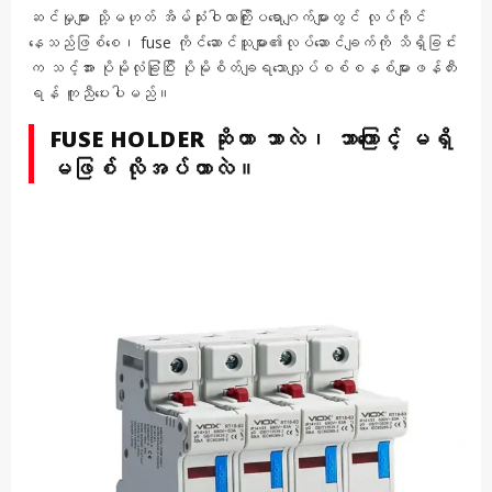
ဆင်မှုများ သို့မဟုတ် အိမ်သုံးဝါယာကြိုးပရောဂျက်များတွင် လုပ်ကိုင်
နေသည်ဖြစ်စေ၊ fuse ကိုင်ဆောင်သူများ၏လုပ်ဆောင်ချက်ကို သိရှိခြင်း
က သင့်အား ပိုမိုလုံခြုံပြီး ပိုမိုစိတ်ချရသောလျှပ်စစ်စနစ်များဖန်တီး
ရန် ကူညီပေးပါမည်။
FUSE HOLDER ဆိုတာ ဘာလဲ၊ ဘာကြောင့် မရှိ
မဖြစ် လိုအပ်တာလဲ။