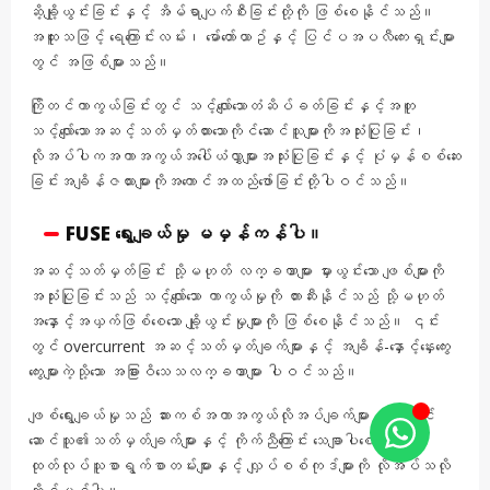
ဆိ့ချို့ယွင်းခြင်းနှင့် အိမ်ရာပျက်စီးခြင်းတို့ကို ဖြစ်စေနိုင်သည်။
အထူးသဖြင့် ရေကြောင်းလမ်း၊ မော်တော်ယာဥ်နှင့် ပြင်ပအပလီကေးရှင်းများ
တွင် အဖြစ်များသည်။
ကြိုတင်ကာကွယ်ခြင်းတွင် သင့်လျော်သောတံဆိပ်ခတ်ခြင်းနှင့်အတူ
သင့်လျော်သောအဆင့်သတ်မှတ်ထားသောကိုင်ဆောင်သူများကိုအသုံးပြုခြင်း၊
လိုအပ်ပါကအကာအကွယ်အပေါ်ယံလွှာများအသုံးပြုခြင်းနှင့် ပုံမှန်စစ်ဆေး
ခြင်းအချိန်ဇယားများကိုအကောင်အထည်ဖော်ခြင်းတို့ပါဝင်သည်။
FUSE ရွေးချယ်မှု မမှန်ကန်ပါ။
အဆင့်သတ်မှတ်ခြင်း သို့မဟုတ် လက္ခဏာများ မှားယွင်းသော ဖျစ်များကို
အသုံးပြုခြင်းသည် သင့်လျော်သော ကာကွယ်မှုကို တားဆီးနိုင်သည် သို့မဟုတ်
အနှောင့်အယှက်ဖြစ်စေသော ချို့ယွင်းမှုများကို ဖြစ်စေနိုင်သည်။ ၎င်း
တွင် overcurrent အဆင့်သတ်မှတ်ချက်များနှင့် အချိန်-နှောင့်နှေးကွေး
ကွေးများကဲ့သို့သော အခြားဝိသေသလက္ခဏာများ ပါဝင်သည်။
ဖျစ်ရွေးချယ်မှုသည် ဆားကစ်အကာအကွယ်လိုအပ်ချက်များနှင့် ကိုင်
ဆောင်သူ၏သတ်မှတ်ချက်များနှင့် ကိုက်ညီကြောင်း သေချာပါစေ။
ထုတ်လုပ်သူစာရွက်စာတမ်းများနှင့် လျှပ်စစ်ကုဒ်များကို လိုအပ်သလို