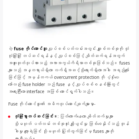
တဲ့
fuse ကိုင်ဆောင်သူ
လျှပ်စစ်ပတ်လမ်းအတွင်း ဖျူးစ်တစ်ခုကို လုံ
လုံခြုံခြုံ တပ်ဆင်ရန်နှင့် လျှပ်စစ်ဖြင့် ချိတ်ဆက်ရန်အတွက်
အထူးထုတ်လုပ်ထားသည့် အကာအကွယ်ကိရိယာတစ်ခုဖြစ်သည်။ fuses
များသည် အန္တရာယ်ရှိသော လက်ရှိအဆင့်သို့ရောက်ရှိသောအခါ အရည်ပျော်
ခြင်းဖြင့် အမှန်တကယ် overcurrent protection ကို ပံ့ပိုးပေး
သော်လည်း fuse holder သည် fuse နှင့် လျှပ်စစ်စနစ်ကြားတွင်
အရေးကြီးသော interface အဖြစ် ဆောင်ရွက်ပါသည်။
Fuse ကိုင်ဆောင်သူ၏ အဓိကလုပ်ဆောင်ချက်များမှာ-
လုံခြုံစွာတပ်ဆင်ခြင်း။
: ပြတ်တောက်နေသော ချိတ်ဆက်မှုများ
သို့မဟုတ် ပတ်လမ်း တစ်ခုလုံး ချို့ယွင်းမှု ဖြစ်စေနိုင်သည့် တုန်
ခါမှု လျော့ရဲခြင်း သို့မဟုတ် ပြုတ်ထွက်ခြင်းမှ fuses များကို
တားဆီးသည်။