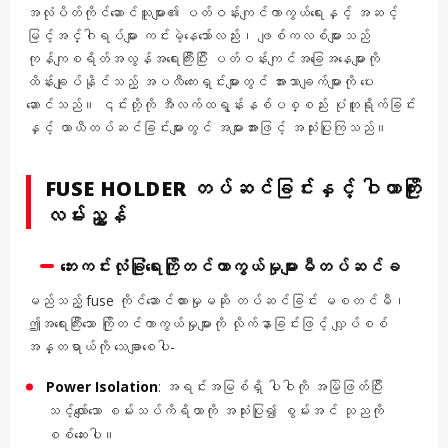
အလုံပိတ်ကိုင်ဆောင်သူများ၏ ပတ်ဝန်းကျင်ကာကွယ်ရေးနှင့် အဆင့်
မြင့်အင်္ဂါရပ်များ ကင်းမဲ့နေသော်လည်း၊ ဖျစ်ကလစ်များသည်
ကုန်ကျစရိတ်အလွန်အရေးကြီးပြီး ပတ်ဝန်းကျင်အခြေအနေများကို
ထိန်းချုပ်နိုင်သည့် အပလီကေးရှင်းများတွင် အားသာချက်များကို ပေး
ဆောင်သည်။ ၎င်းတို့ကို အီလက်ထရွန်းနစ်ပစ္စည်း ပုံတူရိုက်ခြင်း
နှင့် ယာယီတပ်ဆင်ခြင်းများတွင် အများအားဖြင့် အသုံးပြုကြသည်။
FUSE HOLDER တပ်ဆင်ခြင်းနှင့် ဝါယာကြိုး
လမ်းညွှန်
ဘေးကင်းလုံခြုံရေးကြိုတင်ကာကွယ်မှုများမီတပ်ဆင်ခ
မည်သည့် fuse ကိုင်ဆောင်ထားမှုမဆို တပ်ဆင်ခြင်း မစတင်မီ၊
ဤအရေးကြီးသော ကြိုတင်ကာကွယ်မှုများကို လိုက်နာခြင်းဖြင့် လျှပ်စစ်
အန္တရာယ်ကို သေချာစေပါ-
Power Isolation
: အရင်းအမြစ်ရှိ ပါဝါကို အမြဲဖြတ်ပြီး
သင့်လျော်သော စမ်းသပ်ကိရိယာကို အသုံးပြု၍ စွမ်းအင် သုညကို
စစ်ဆေးပါ။