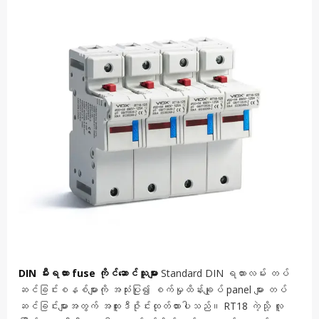
DIN မီးရထား fuse ကိုင်ဆောင်သူများ
Standard DIN ရထားလမ်း တပ်
ဆင်ခြင်းစနစ်များကို အသုံးပြု၍ စက်မှုထိန်းချုပ် panel များ တပ်
ဆင်ခြင်းများအတွက် အထူးဒီဇိုင်းထုတ်ထားပါသည်။ RT18 ကဲ့သို့ လူ