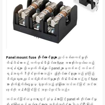
Panel mount fuse ကိုင်ဆောင်သူများ
လျှပ်စစ်ဘေးကင်းမှုကို
ထိန်းသိမ်းထားစဉ် လက်လှမ်းမီနိုင်သော fuse အစားထိုးလဲလှယ်ပေးသည့်
အရံနံရံများ သို့မဟုတ် ထိန်းချုပ် panel များမှတစ်ဆင့် တပ်ဆင်
ရန်အတွက် ဒီဇိုင်းထုတ်ထားသည်။ ဤကိုင်ဆောင်သူများသည် ယုံကြည်
စိတ်ချရသော လျှပ်စစ်ချိတ်ဆက်မှုများကို ထိန်းသိမ်းထားစဉ်တွင် fuse
အား တိုက်ရိုက်ထိတွေ့မှုမှ ခွဲထုတ်သည့် လုံခြုံသော တပ်ဆင်ခြင်း အင်တာ
ဖေ့စ်ကို ဖန်တီးခြင်းဖြင့် အလုပ်လုပ်ပါသည်။
တပ်ဆင်ခြင်းယန္တရားတွင် ပုံမှန်အားဖြင့် panel ၏ ကိုင်ဆောင်မှု
ကို လုံခြုံစေရန် ချည်နှောင်ထားသော အစိတ်အပိုင်းများ ပါဝင်ပြီး ဖြုတ်