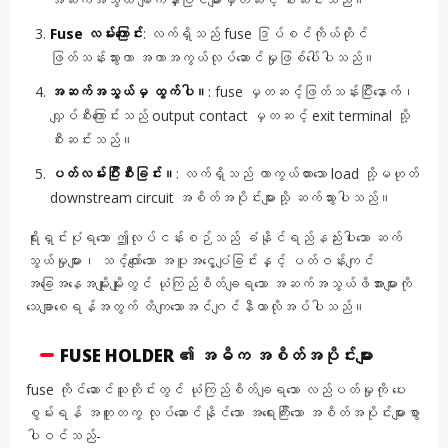
Fuse လမ်းကြောင်း
: လက်ရှိသည် fuse ဒြပ်စင်ကိုယ်တိုင်
ဖြတ်သန်းသွားကာ အကာအကွယ်လုပ်ဆောင်မှုဖြစ်ပေါ်ပါသည်။
အဆက်အသွယ်မှ ထွက်ပါ။
: fuse မှတဆင့်ဖြတ်သန်းပြီးနောက်၊
လျှပ်စီးကြောင်းသည် output contact မှတဆင့် exit terminal သို့
စီးဆင်းသည်။
ပတ်လမ်းပြီးစီးခြင်း။
: လက်ရှိသည် ကာကွယ်ထားသော load သို့မဟုတ်
downstream circuit အစိတ်အပိုင်းများသို့ ဆက်သွားပါသည်။
ရိုးရှင်းပုံရသော ဤလုပ်ငန်းစဉ်သည် ခံနိုင်ရည်နည်းပါးသော ဆက်
သွယ်မှုများ၊ သင့်လျော်သော အပူအငွေ့ပျံခြင်းနှင့် ပတ်ဝန်းကျင်
အခြေအနေအမျိုးမျိုးတွင် ယုံကြည်စိတ်ချရသော အဆက်အသွယ်ဖိအားများကို
သေချာစေရန်အတွက် တိကျသောအင်ဂျင်နီယာလိုအပ်ပါသည်။
FUSE HOLDER ၏ အဓိက အစိတ်အပိုင်းများ
fuse ကိုင်ဆောင်သူတိုင်းတွင် ယုံကြည်စိတ်ချရသော လည်ပတ်မှုကို ပေး
စွမ်းရန် အတူတကွ လုပ်ဆောင်နိုင်သော အရေးကြီးသော အစိတ်အပိုင်းများစွာ
ပါဝင်သည်-