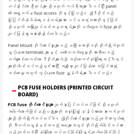
တပ်နိုင်သော ဦးထုပ်များ သို့မဟုတ် ကယ်ရီယာများ ပါဝင်ပြီး panel
၏အရှေ့ဘက်မှ fuse access ကိုခွင့်ပြုသည်။ ဤဒီဇိုင်းသည်
ပြုပြင်ထိန်းသိမ်းရေးဝန်ထမ်းများအား ပင်မအရံအတားကိုဖွင့်ခြင်း
သို့မဟုတ် အခြားလျှပ်စစ်အန္တရာယ်များကို မထိတွေ့စေဘဲ fuse များကို
လျင်မြန်စွာအစားထိုးနိုင်စေပါသည်။
Panel Mount ကိုင်ဆောင်သူများသည် မကြာခဏဆိုသလို တိုက်ရိုက်ထုတ်
လွှင့်နေသော terminals များနှင့် မတော်တဆထိတွေ့မှုကို တားဆီးပေးသည့်
လက်ချောင်းဘေးကင်းသော ဒီဇိုင်းများကဲ့သို့ အပိုဘေးကင်းလုံခြုံရေးအင်္ဂါရပ်
များကို ပေါင်းစပ်ထည့်သွင်းထားပြီး အချို့မှာ လျင်မြန်သော အမြင်အာရုံ
စစ်ဆေးမှုအတွက် လွင့်နေသော fuse ညွှန်ကိန်းများ ပါဝင်သည်။
PCB FUSE HOLDERS (PRINTED CIRCUIT
BOARD)
PCB fuse ကိုင်ဆောင်သူများ
မျက်နှာပြင်တပ်ဆင်ခြင်း သို့မဟုတ်
အပေါက်ဖောက်ခြင်းနည်းပညာများကို အသုံးပြု၍ ပုံနှိပ်ထားသော ဆားကစ်ဘုတ်
များသို့ တိုက်ရိုက်တပ်ဆင်ပါ။ ဤကိုင်ဆောင်သူများသည် ဖျစ်ကာကွယ်ရေး
ကို အီလက်ထရွန်းနစ်အစည်းအဝေးများအတွင်း တိုက်ရိုက်ပေါင်းစပ်ထား
သည့် ကျစ်လစ်ပြီး လုံခြုံသော တပ်ဆင်ခြင်းဖြေရှင်းချက်ပေးခြင်းဖြင့်