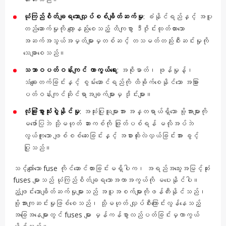
ယုံကြည်စိတ်ချရသောလျှပ်စစ်ချိတ်ဆက်မှု
: ခံနိုင်ရည်နှင့် အပူ
တည်ဆောက်မှုကို လျော့နည်းစေသည့် တိကျစွာ ဒီဇိုင်းထုတ်ထားသော
အဆက်အသွယ်အမှတ်များမှတစ်ဆင့် တသမတ်တည်းစီးဆင်းမှုကို
သေချာစေသည်။
သဘာဝပတ်ဝန်းကျင် ကာကွယ်ရေး
: အစိုဓာတ်၊ ဖုန်မှုန့်၊
သံချေးတက်ခြင်းနှင့် စွမ်းဆောင်ရည်ကို ထိခိုက်စေနိုင်သော အခြား
ပတ်ဝန်းကျင်ဆိုင်ရာအချက်များမှ ဒိုင်းများ။
လုံခြုံစွာသုံးစွဲနိုင်မှု
: အသုံးပြုသူများအား အန္တရာယ်ရှိသော ဗို့အားများကို
မဖော်ပြဘဲ သို့မဟုတ် ဆားကစ်ကို ဖြုတ်ပစ်ရန် မလိုအပ်ဘဲ
လွယ်ကူသော ဖျစ်စစ်ဆေးခြင်းနှင့် အစားထိုးလဲလှယ်ခြင်းအား ခွင့်
ပြုသည်။
သင့်လျော်သော fuse ကိုင်ဆောင်ထားခြင်းမရှိပါက၊ အရည်အသွေးအမြင့်ဆုံး
fuses များသည် ယုံကြည်စိတ်ချရသောအကာအကွယ်ကို မပေးနိုင်ပါ။
ညံ့ဖျင်းသောချိတ်ဆက်မှုများသည် အပူအစက်များကိုဖန်တီးနိုင်သည်၊
ဗို့အားကျဆင်းမှုဖြစ်စေသည်၊ သို့မဟုတ် လျှပ်စီးကြောင်းလွန်နေသည့်
အခြေအနေများတွင် fuses များ မှန်ကန်စွာလည်ပတ်ခြင်းမှကာကွယ်