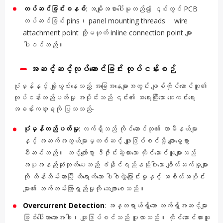
တပ်ဆင်ခြင်းစနစ်
: အမျိုးအစားပေါ်မူတည်၍ ၎င်းတွင် PCB
တပ်ဆင်ခြင်း pins၊ panel mounting threads၊ wire
attachment point သို့မဟုတ် inline connection point များ
ပါဝင်သည်။
အဆင့်ဆင့်လုပ်ဆောင်ခြင်း လုပ်ငန်းစဉ်
ပုံမှန်နှင့် ချို့ယွင်းနေသည့် အခြေအနေများအတွင်း ဖျစ်ကိုင်ဆောင်သူ၏
လုပ်ငန်းလည်ပတ်မှု အပိုင်းသည် ၎င်း၏ အရေးကြီးသော ဘေးကင်းရေး
အခန်းကဏ္ဍကို ပြသသည်-
ပုံမှန်လည်ပတ်မှု
: လက်ရှိသည် ကိုင်ဆောင်သူ၏ တာမီနယ်များ
နှင့် အဆက်အသွယ်များမှတစ်ဆင့် ဖျူးဒြပ်စင်သို့ ချောမွေ့စွာ
စီးဆင်းသည်။ သင့်လျော်စွာ ဒီဇိုင်းဆွဲထားသော ကိုင်ဆောင်သူများသည်
အပူအနည်းဆုံးထုတ်ပေးသည့် ခံနိုင်ရည်နည်းပါးသော ချိတ်ဆက်မှုများ
ကို ထိန်းသိမ်းထားပြီး ထိရောက်သော ပါဝါလွှဲပြောင်းမှုနှင့် အစိတ်အပိုင်း
များ၏ သက်တမ်းကြာရှည်မှုကို သေချာစေသည်။
Overcurrent Detection
: အန္တရာယ်ရှိသော လက်ရှိအဆင့်များ
ဖြစ်ပေါ်လာသောအခါ၊ ဖျူးဒြပ်စင်သည် ပူလာသည်။ ကိုင်ဆောင်ထားသူ