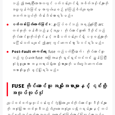
သည် ဤအရေးကြီးသောကာလတွင် ပတ်ဝန်းကျင်ရှိ အစိတ်အပိုင်းများကို
အပူလွန်ကဲခြင်းမှ ကာကွယ်နေစဉ် ယုံကြည်စိတ်ချရသော
အဆက်အသွယ်ကို ထိန်းသိမ်းထားရပါမည်။
ပတ်လမ်းပြတ်တောက်ခြင်း။
: ဖျူးဒြပ်စင်သည် အရည်ပျော်ပြီး arc
တစ်ခုကို ဖန်တီးသည်နှင့်အမျှ၊ ကိုင်ဆောင်သူ၏ ဒီဇိုင်းသည်
ကိုင်ဆောင်သူကိုယ်တိုင်နှင့် အနီးပတ်ဝန်းကျင်ရှိ ပစ္စည်းများကို
မငြိမ်းသတ်မချင်း ဤ arc တွင် ဘေးကင်းစွာ ပါဝင်ရပါမည်။
Post-Fault ဘေးကင်းရေး
: fuse လည်ပတ်ပြီးနောက်၊ ကိုင်ဆောင်သူ
သည် လွင့်နေသော fuse အခြေအနေကို ရှင်းရှင်းလင်းလင်း ညွှန်ပြပြီး
သုံးစွဲသူများအား အန္တရာယ်ရှိသော ဗို့အားများကို မထိတွေ့ဘဲ ဘေးကင်းသော
အစားထိုးမှုကို ခွင့်ပြုရပါမည်။
FUSE ကိုင်ဆောင်သူ အမျိုးအစားများနှင့် ၎င်းတို့
အလုပ်လုပ်ပုံ
လျှပ်စစ်စက်မှုလုပ်ငန်းတွင် ကွဲပြားသော ဖျစ်ကိုင်ဆောင်သူ ဒီဇိုင်းများ
ကို အသုံးပြုကာ တစ်ခုစီသည် တိကျသောအသုံးချပရိုဂရမ်များနှင့် တပ်
ဆင်မှုလိုအပ်ချက်များအတွက် အကောင်းဆုံးဖြစ်အောင်ပြုလုပ်ထားသည်။