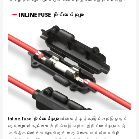
INLINE FUSE ကိုင်ဆောင်သူများ
Inline fuse ကိုင်ဆောင်သူများ
မော်တော်ယာဥ်နှင့် ရေကြောင်းအသုံးပြုမှုတွင်
တွေ့ရအများဆုံး အမျိုးအစားကို ကိုယ်စားပြုသည်။ ဤကိုင်ဆောင်သူများသည်
လက်ရှိလမ်းကြောင်းတစ်လျှောက်တွင် ကာကွယ်ထားသော လမ်းဆုံအမှတ်ကို