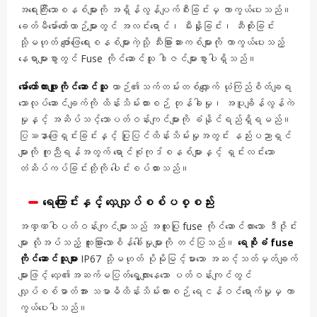
အရေးကြီးသောစနစ်များကို အရှိန်လွန်ပျက်စီးခြင်းမှ ကာကွယ်ပေးသည်။
ခေတ်မီမော်တော်ယာဉ်များတွင် အလင်းရောင်၊ မီးနှိုးခြင်း၊ ဆီထိုးခြင်း
သို့မဟုတ် ဖျော်ဖြေရေးစနစ်များကဲ့သို့ သီးခြားဆားကစ်များကို ကာကွယ်ပေးသည့်
နေရာများစွာတွင် Fuse ကိုင်ဆောင်သူ ဒါဇင်များစွာပါရှိသည်။
မော်တော်ကားဖျူးကိုင်ဆောင်သူ
ယာဉ်၏သက်တမ်းတစ်လျှောက် ယုံကြည်စိတ်ချရ
သောလုပ်ဆောင်ချက်ကို ထိန်းသိမ်းထားစဉ် တုန်ခါမှု၊ အပူချိန်လွန်ကဲ
မှုနှင့် အဆိပ်သင့်သောပတ်ဝန်းကျင်များကို ခံနိုင်ရည်ရှိရမည်။
ပြဿနာဖြေရှင်းခြင်းနှင့် ပြုပြင်ထိန်းသိမ်းမှုအတွင်း နည်းပညာရှင်
များကို ကူညီရန်အတွက် ရောင်စုံကုဒ်စနစ်များနှင့် ရှင်းလင်းသော
တံဆိပ်ကပ်ခြင်းတို့ကို ပေါင်းစပ်ထားသည်။
ရေကြောင်းနှင့် လှေလျှပ်စစ်ပစ္စည်း
အဏ္ဏဝါပတ်ဝန်းကျင်များသည် အထူးပြု fuse ကိုင်ဆောင်ထားသော ဒီဇိုင်း
များ လိုအပ်သည့် ထူးခြားသောစိန်ခေါ်မှုများကို တင်ပြသည်။
ရေစိုခံ fuse
ကိုင်ဆောင်သူများ
IP67 သို့မဟုတ် ပိုမိုမြင့်မားသော အဆင့်သတ်မှတ်ချက်
များဖြင့် လှေ၏အဆက်မပြတ်ရွေ့လျားနေသော ပတ်ဝန်းကျင်တွင်
လျှပ်စစ်ဓာတ်အား သမာဓိထိန်းသိမ်းထားစဉ် ရေငန်ဝင်ရောက်မှုမှ ကာ
ကွယ်ပေးပါသည်။