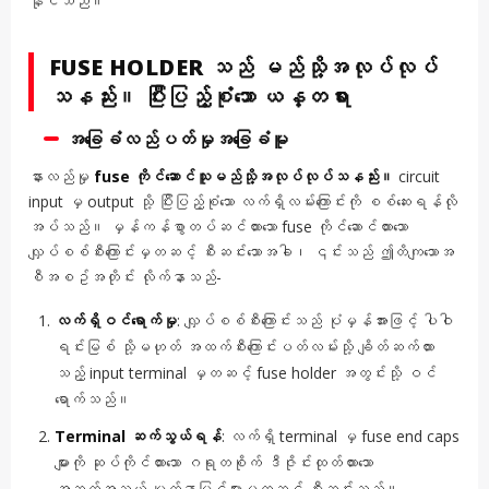
နိုင်သည်။
FUSE HOLDER သည် မည်သို့အလုပ်လုပ်
သနည်း။ ပြီးပြည့်စုံသော ယန္တရား
အခြေခံလည်ပတ်မှုအခြေခံမူ
နားလည်မှု
fuse ကိုင်ဆောင်သူမည်သို့အလုပ်လုပ်သနည်း။
circuit
input မှ output သို့ ပြီးပြည့်စုံသော လက်ရှိလမ်းကြောင်းကို စစ်ဆေးရန်လို
အပ်သည်။ မှန်ကန်စွာတပ်ဆင်ထားသော fuse ကိုင်ဆောင်ထားသော
လျှပ်စစ်စီးကြောင်းမှတဆင့် စီးဆင်းသောအခါ၊ ၎င်းသည် ဤတိကျသောအ
စီအစဥ်အတိုင်း လိုက်နာသည်-
လက်ရှိဝင်ရောက်မှု
: လျှပ်စစ်စီးကြောင်းသည် ပုံမှန်အားဖြင့် ပါဝါ
ရင်းမြစ် သို့မဟုတ် အထက်စီးကြောင်းပတ်လမ်းသို့ ချိတ်ဆက်ထား
သည့် input terminal မှတဆင့် fuse holder အတွင်းသို့ ဝင်
ရောက်သည်။
Terminal ဆက်သွယ်ရန်
: လက်ရှိ terminal မှ fuse end caps
များကို ဆုပ်ကိုင်ထားသော ဂရုတစိုက် ဒီဇိုင်းထုတ်ထားသော
အဆက်အသွယ် မျက်နှာပြင်များမှတဆင့် စီးဆင်းသည်။