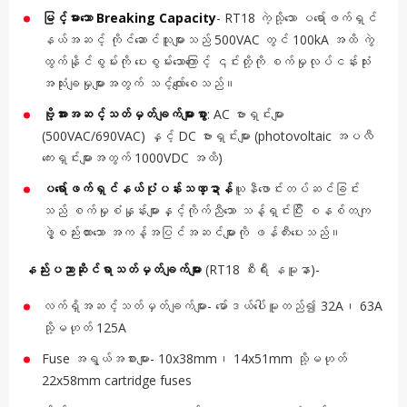
မြင့်မားသော Breaking Capacity
- RT18 ကဲ့သို့သော ပရော်ဖက်ရှင်
နယ်အဆင့် ကိုင်ဆောင်သူများသည် 500VAC တွင် 100kA အထိ ကွဲ
ထွက်နိုင်စွမ်းကို ပေးစွမ်းသောကြောင့် ၎င်းတို့ကို စက်မှုလုပ်ငန်းသုံး
အသုံးချမှုများအတွက် သင့်လျော်စေသည်။
ဗို့အားအဆင့်သတ်မှတ်ချက်များစွာ
: AC ဗားရှင်းများ
(500VAC/690VAC) နှင့် DC ဗားရှင်းများ (photovoltaic အပလီ
ကေးရှင်းများအတွက် 1000VDC အထိ)
ပရော်ဖက်ရှင်နယ်ပုံပန်းသဏ္ဍာန်
ယူနီဖောင်းတပ်ဆင်ခြင်း
သည် စက်မှုစံနှုန်းများနှင့်ကိုက်ညီသော သန့်ရှင်းပြီး စနစ်တကျ
ဖွဲ့စည်းထားသော အကန့်အပြင်အဆင်များကို ဖန်တီးပေးသည်။
နည်းပညာဆိုင်ရာသတ်မှတ်ချက်များ
(RT18 စီးရီး နမူနာ)-
လက်ရှိအဆင့်သတ်မှတ်ချက်များ- မော်ဒယ်ပေါ်မူတည်၍ 32A၊ 63A
သို့မဟုတ် 125A
Fuse အရွယ်အစားများ- 10x38mm၊ 14x51mm သို့မဟုတ်
22x58mm cartridge fuses