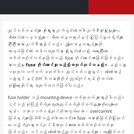
လျှပ်စစ်စနစ်များ ဆိုးရွားစွာ ပျက်ယွင်းသောအခါ ပျက်စီးဆုံးရှုံးမှုများ—
မီးလောင်သောပစ္စည်းများ၊ မီးဘေးအန္တရာယ်နှင့် ပြုပြင်မှုစရိတ်များ
ကြီးကြီးမားမား ပျက်စီးသွားနိုင်သည်။ ဤဘေးအန္တရာယ်များကို
ကာကွယ်ခြင်း၏ အဓိကအချက်မှာ ရိုးရှင်းသော်လည်း အရေးကြီးသော
အစိတ်အပိုင်းတစ်ခုဖြစ်သည်- fuse ကိုင်ဆောင်ထားခြင်းဖြစ်သည်။
နားလည်မှု
fuse ကိုင်ဆောင်သူမည်သို့အလုပ်လုပ်သနည်း။
နည်းပညာ
ဗဟုသုတ သက်သက် မဟုတ်ပါ။ လျှပ်စစ်ပညာရှင်၊ မော်တော်ယာဥ်
ပညာရှင် နှင့် DIY ဝါသနာအိုးတိုင်း ကျွမ်းကျင်ရန် လိုအပ်သော
လုံခြုံရေးဆိုင်ရာ အချက်အလက်ဖြစ်ပါသည်။
fuse holder သည် mounting device တစ်ခုထက် များစွာပိုပါသည်။
၎င်းသည် ယုံကြည်စိတ်ချရသောလျှပ်စစ်ချိတ်ဆက်မှုများကိုသေချာစေ
ရန်၊ သဘာဝပတ်ဝန်းကျင်ကိုကာကွယ်ပေးကာ၊ overcurrent
ဖြစ်ရပ်များဖြစ်ပေါ်သည့်အခါ ဘေးကင်းသော fuse အစားထိုးခြင်းကိုပြုလုပ်
ပေးသည့် တိကျစွာအင်ဂျင်နီယာလုပ်ထားသောအစိတ်အပိုင်းတစ်ခု
ဖြစ်သည်။ သင်သည် မော်တော်ယာဥ်လျှပ်စစ်စနစ်များ၊ ရေကြောင်းတပ်