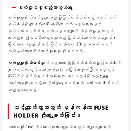
စက်မှုပစ္စည်းကာကွယ်ရေး
စက်မှုဖျူးကိုင်ဆောင်သူများသည် ပြုပြင်ထိန်းသိမ်းစဉ်အတွင်း စက်
ရပ်ချိန်ကို လျော့နည်းစေပြီး စျေးကြီးသော စက်ယန္တရားများနှင့်
လုပ်ငန်းစဉ်ဆိုင်ရာ စက်ပစ္စည်းများကို ထိခိုက်မှုမှ ကာကွယ်
ပေးသည်။ ဤအပလီကေးရှင်းများသည် ပြင်းထန်သောပတ်ဝန်းကျင်၊
မြင့်မားသောအပူချိန်နှင့် ပြင်းထန်သောတုန်ခါမှုအတွက် အဆင့်
သတ်မှတ်ထားသောကိုင်ဆောင်သူများကို လိုအပ်သည်။
စက်မှုဖျူးကိုင်ဆောင်သူ
စီစဉ်ထားသော ပြုပြင်ထိန်းသိမ်းမှုပြတင်းပေါက်
များအတွင်း လေလွင့်နေသော ဖျစ်များကို အမြန်ဖော်ထုတ်ပြီး အစားထိုးရန်
ပြုပြင်ထိန်းသိမ်းရေးဝန်ထမ်းများအား အဝေးမှညွှန်ပြသည့် fuse
အခြေအနေကို ပေးသည့် စောင့်ကြည့်ရေးစနစ်များကို မကြာခဏ ပေါင်းစပ်
ထည့်သွင်းပေးသည်။
သင့်လျှောက်လွှာအတွက် မှန်ကန်သော FUSE
HOLDER ကိုရွေးချယ်ခြင်း။
အကောင်းဆုံး fuse ကိုင်ဆောင်သူအား ရွေးချယ်ရာတွင် အချက်များစွာကို