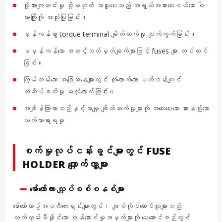
ဗို့အားကျဆင်းမှု သို့မဟုတ် အပူပေးသည့် အရွယ်အစားသေးငယ်သော ဝါ
ယာကြိုးကို အသုံးပြုခြင်း။
မှန်ကန်စွာ torque terminal ချိတ်ဆက်မှု ပျက်ကွက်ခြင်း။
မမှန်ကန်သော အဆင့်သတ်မှတ်ချက်များဖြင့် fuses များ တပ်ဆင်
ခြင်း။
ကြမ်းတမ်းသော အခြေအနေများတွင် လုံလောက်သော ပတ်ဝန်းကျင်
တံဆိပ်ခတ်မှု မလုံလောက်ခြင်း။
အချိန်ကြာလာသည်နှင့်အမျှ ချိတ်ဆက်မှုများကို အလေးပေးသော အားနည်းသော
သက်သာရာရမှု
စက်မှုလုပ်ငန်းခွင်များတွင် FUSE
HOLDER လျှောက်လွှာများ
မော်တော်ကား လျှပ်စစ်စနစ်များ
မော်တော်ယာဥ်အပလီကေးရှင်းများတွင်၊ ဖျစ်ကိုင်ဆောင်သူများသည်
လက်လှမ်းမီနိုင်သော ဝန်ဆောင်မှုအမှတ်များကို ပေးဆောင်စဉ်တွင်