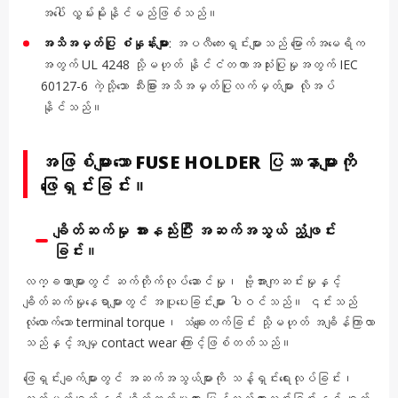
အပေါ် လွှမ်းမိုးနိုင်မည်ဖြစ်သည်။
အသိအမှတ်ပြု စံနှုန်းများ
: အပလီကေးရှင်းများသည် မြောက်အမေရိက
အတွက် UL 4248 သို့မဟုတ် နိုင်ငံတကာအသုံးပြုမှုအတွက် IEC
60127-6 ကဲ့သို့သော သီးခြားအသိအမှတ်ပြုလက်မှတ်များ လိုအပ်
နိုင်သည်။
အဖြစ်များသော FUSE HOLDER ပြဿနာများကို
ဖြေရှင်းခြင်း။
ချိတ်ဆက်မှု အားနည်းပြီး အဆက်အသွယ် ညံ့ဖျင်း
ခြင်း။
လက္ခဏာများတွင် ဆက်တိုက်လုပ်ဆောင်မှု၊ ဗို့အားကျဆင်းမှုနှင့်
ချိတ်ဆက်မှုနေရာများတွင် အပူပေးခြင်းများ ပါဝင်သည်။ ၎င်းသည်
လုံလောက်သော terminal torque၊ သံချေးတက်ခြင်း သို့မဟုတ် အချိန်ကြာလာ
သည်နှင့်အမျှ contact wear ကြောင့်ဖြစ်တတ်သည်။
ဖြေရှင်းချက်များတွင် အဆက်အသွယ်များကို သန့်ရှင်းရေးလုပ်ခြင်း၊