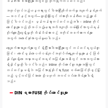
ဖန်တီးကာ ဝါယာကြိုးများအတွင်းသို့ တိုက်ရိုက်တပ်ဆင်သည်။
အလုပ်လုပ်သည့်ယန္တရားတွင် ဝါယာကြိုးချိတ်ဆက်မှုအချက်နှစ်ချက်
—အဝင်နှင့်အထွက်—သူတို့ကြားတွင် တံတားကိုဖန်တီးပေးသည့် ဖျူးစ်
ဖြင့် ပါဝင်သည်။ မှန်ကန်စွာတပ်ဆင်သည့်အခါ၊ inline ကိုင်
ဆောင်သူများသည် လိုအပ်သည့်နေရာအတိအကျကို လမ်းကြောင်းကာကွယ်ရန်
လိုက်လျောညီထွေရှိမှုကို ထိန်းသိမ်းထားစဉ် အကိုင်းအခက်ဆားကစ်များ
အတွက် အကောင်းဆုံးကာကွယ်မှုပေးပါသည်။
သော့ချက်အားသာချက်များတွင် ရှိပြီးသားဝါယာကြိုးများတွင် တပ်ဆင်ရလွယ်ကူ
ခြင်း၊ ကောင်းမွန်သောပတ်ဝန်းကျင်အလုံပိတ်ရွေးချယ်မှုများနှင့် ဖြစ်
နိုင်ချေရှိသော အမှားအယွင်းအရင်းအမြစ်များအနီးတွင် အကာအကွယ်ထား
ရှိနိုင်မှုတို့ ပါဝင်ပါသည်။ Inline ကိုင်ဆောင်သူအများအပြားတွင်
တပ်ဆင်မှုမရှိဘဲ အမြင်အာရုံဆိုင်ရာ fuse စစ်ဆေးခြင်းကိုခွင့်ပြု
သည့် ပွင့်လင်းမြင်သာသော သို့မဟုတ် အလင်းဝင်သောအိမ်များပါရှိ
သည်။
DIN ရထား FUSE ကိုင်ဆောင်သူများ