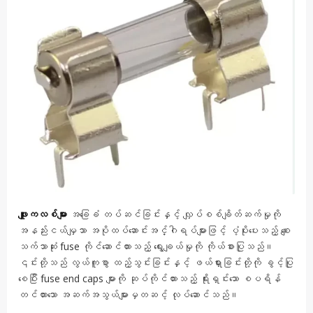
ဖျူးကလစ်များ
အခြေခံ တပ်ဆင်ခြင်းနှင့် လျှပ်စစ်ချိတ်ဆက်မှုကို
အနည်းငယ်မျှသာ အပိုထပ်ဆောင်းအင်္ဂါရပ်များဖြင့် ပံ့ပိုးပေးသည့် စျေး
သက်သာဆုံး fuse ကိုင်ဆောင်ထားသည့် ရွေးချယ်မှုကို ကိုယ်စားပြုသည်။
၎င်းတို့သည် လွယ်ကူစွာ ထည့်သွင်းခြင်းနှင့် ဖယ်ရှားခြင်းတို့ကို ခွင့်ပြု
စေပြီး fuse end caps များကို ဆုပ်ကိုင်ထားသည့် ရိုးရှင်းသော စပရိန်
တင်ထားသော အဆက်အသွယ်များမှတဆင့် လုပ်ဆောင်သည်။