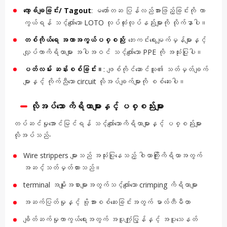
လော့ခ်ချခြင်း/ Tagout
: မတော်တဆ ပြန်လည်အားဖြည့်ခြင်းကို ကာ
ကွယ်ရန် သင့်လျော်သော LOTO လုပ်ထုံးလုပ်နည်းများကို လိုက်နာပါ။
တစ်ကိုယ်ရေ အကာအကွယ်ပစ္စည်း
: ဘေးကင်းရေးမျက်မှန်များနှင့်
လျှပ်ကာကိရိယာများ အပါအဝင် သင့်လျော်သော PPE ကို အသုံးပြုပါ။
ပတ်လမ်း ဆန်းစစ်ခြင်း။
: ဖျစ်ကိုင်ဆောင်သူ၏ သတ်မှတ်ချက်
များနှင့် ကိုက်ညီသော circuit လိုအပ်ချက်များကို စစ်ဆေးပါ။
လိုအပ်သော ကိရိယာများနှင့် ပစ္စည်းများ
တပ်ဆင်မှုအောင်မြင်ရန် သင့်လျော်သောကိရိယာများနှင့် ပစ္စည်းများ
လိုအပ်သည်-
Wire strippers များသည် အသုံးပြုနေသည့် ဝါယာကြိုးကိရိယာအတွက်
အဆင့်သတ်မှတ်ထားသည်။
terminal အမျိုးအစားများအတွက်သင့်လျော်သော crimping ကိရိယာများ
အဆက်ပြတ်မှုနှင့် ဗို့အားစစ်ဆေးခြင်းအတွက် မာလ်တီမီတာ
ချိတ်ဆက်မှုကာကွယ်ရေးအတွက် အပူကျုံ့ပြွန်နှင့် အပူသေနတ်