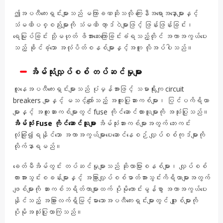
ဤအပလီကေးရှင်းများသည် မကြာခဏဆိုသလို ကြေးနီအရောအနှောများနှင့်
သံမဏိပစ္စည်းများကို သံမဏိ ဟာ့ဒ်ဝဲများဖြင့် ဖြန်းဖြန်းခြင်း၊
ရေမြုပ်ခြင်း သို့မဟုတ် ဖိအားဆေးကြောခြင်းခံရသည့်တိုင် အကာအကွယ်ပေး
သည့် ခိုင်ခံ့သော အလုံပိတ်စနစ်များနှင့်အတူ လိုအပ်ပါသည်။
အိမ်သုံးလျှပ်စစ် တပ်ဆင်မှုများ
လူနေအပလီကေးရှင်းများသည် ပုံမှန်အားဖြင့် သမားရိုးကျ circuit
breakers များနှင့် မသင့်လျော်သည့် အထူးပြုဆားကစ်များ၊ ပြင်ပကိရိယာ
များနှင့် အထူးဆားကစ်များတွင် fuse ကိုင်ဆောင်ထားသူများကို အသုံးပြုသည်။
အိမ်သုံး Fuse ကိုင်ဆောင်သူများ
အိမ်သုံးဆားကစ်များအတွက် ဘေးကင်း
လုံခြုံ၍ရနိုင်သော အကာအကွယ်များပေးဆောင်နေစဉ် လျှပ်စစ်ကုဒ်များကို
လိုက်နာရမည်။
ခေတ်မီအိမ်တွင်း တပ်ဆင်မှုများသည် ဆိုလာပြားစနစ်များ၊ လျှပ်စစ်
ကားအားသွင်းစခန်းများနှင့် အခြားလျှပ်စစ်ဓာတ်အားသွင်းကိရိယာများအတွက်
ဖျစ်များကို ဆားကစ်ဘရိတ်ကာများထက် ပိုမိုကောင်းမွန်စွာ အကာအကွယ်ပေး
နိုင်သည့် အခြားလက်ရှိမြင့်မားသောအပလီကေးရှင်းများတွင် ဖျူးစ်များကို
ပိုမိုအသုံးပြုလာကြသည်။