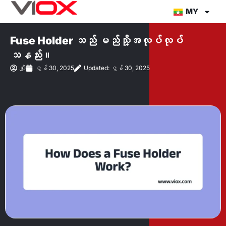
အကြောင်းအရာ
MY
သို့
တိုက်ရိုက်
Fuse Holder သည် မည်သို့အလုပ်လုပ်
သွား
သနည်း။
ပါ။
ဂျိုး
ဇွန် 30, 2025
Updated: ဇွန် 30, 2025