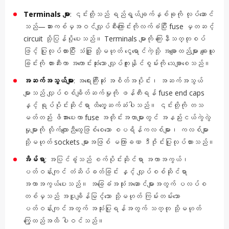
Terminals များ
: ၎င်းတို့သည် ရည်ရွယ်ချက်နှစ်ခုကို လုပ်ဆောင်
သည်—ဆားကစ်မှအဝင်လျှပ်စီးကြောင်းကိုလက်ခံပြီး fuse မှတဆင့်
circuit သို့ပြန်ပို့ပေးသည်။ Terminals များကို ကြေးနီသတ္တုစပ်
ဖြင့် ပြုလုပ်ထားပြီး သံဖြူ သို့မဟုတ် ငွေရောင်ကဲ့သို့ အချောထည်များ ချေးယူ
ခြင်းကို တားဆီးကာ အကောင်းဆုံးသော လျှပ်ကူးနိုင်စွမ်းကို သေချာစေသည်။
အဆက်အသွယ်များ
: အရေးကြီးဆုံး အစိတ်အပိုင်း၊ အဆက်အသွယ်
များသည် လျှပ်စစ်ချိတ်ဆက်မှုကို ဖန်တီးရန် fuse end caps
နှင့် ရုပ်ပိုင်းဆိုင်ရာ ထိတွေ့ဆက်ဆံပါသည်။ ၎င်းတို့ကို တသ
မတ်တည်း ဖိအားပေးကာ fuse အတိုင်းအတာများတွင် အနည်းငယ်ကွဲလွဲ
မှုများကို လိုက်လျောညီထွေဖြစ်စေသော စပရိန်ကလစ်များ၊ ကလစ်များ
သို့မဟုတ် sockets များအဖြစ် မကြာခဏ ဒီဇိုင်းပြုလုပ်ထားသည်။
အိမ်ရာ
: အပြင်ခွံသည် စက်ပိုင်းဆိုင်ရာ အကာအကွယ်၊
ပတ်ဝန်းကျင် တံဆိပ်ခတ်ခြင်း နှင့် လျှပ်စစ်ဆိုင်ရာ
အကာအကွယ်ပေးသည်။ အခြေခံအသုံးအဆောင်များအတွက် ပလပ်စ
တစ်မှသည် အပူချိန်မြင့်သော သို့မဟုတ် ကြမ်းတမ်းသော
ပတ်ဝန်းကျင်အတွက် အသုံးပြုရန်အတွက် သတ္တု သို့မဟုတ်
ကြွေထည်အထိ ပါဝင်သည်။