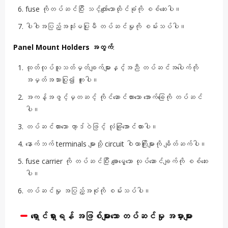
fuse ကိုတပ်ဆင်ပြီး သင့်လျော်သောထိုင်ခုံကို စစ်ဆေးပါ။
ပါဝါအပြည့်အသုံးမပြုမီ တပ်ဆင်မှုကို စမ်းသပ်ပါ။
Panel Mount Holders အတွက်
:
ထုတ်လုပ်သူသတ်မှတ်ချက်များနှင့်အညီ တပ်ဆင်အပေါက်ကို
အမှတ်အသားပြု၍ တူးပါ။
အကန့်အဖွင့်မှတဆင့် ကိုင်ဆောင်ထားသော အောက်ခြေကို တပ်ဆင်
ပါ။
တပ်ဆင်ထားသော ဟာ့ဒ်ဝဲဖြင့် လုံခြုံအောင်ထားပါ။
နောက်ဘက် terminals များသို့ circuit ဝါယာကြိုးများကို ချိတ်ဆက်ပါ။
fuse carrier ကို တပ်ဆင်ပြီး ချောမွေ့သော လုပ်ဆောင်ချက်ကို စစ်ဆေး
ပါ။
တပ်ဆင်မှု အပြည့်အစုံကို စမ်းသပ်ပါ။
ရှောင်ရှားရန် အဖြစ်များသော တပ်ဆင်မှု အမှားများ