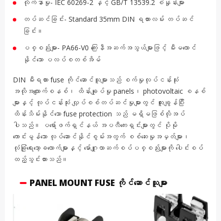
လိုက်နာမှု- IEC 60269-2 နှင့် GB/T 13539.2 စံနှုန်းများ
တပ်ဆင်ခြင်း- Standard 35mm DIN ရထားလမ်း တပ်ဆင်
ခြင်း။
ပစ္စည်းများ- PA66-V0 ကြေးနီအဆက်အသွယ်များဖြင့် မီးမလောင်
နိုင်သော ပလပ်စတစ်အိမ်
DIN မီးရထား fuse ကိုင်ဆောင်သူများသည် စက်မှုလုပ်ငန်းသုံး
အလိုအလျောက်စနစ်၊ ထိန်းချုပ်မှု panels၊ photovoltaic စနစ်
များနှင့် လုပ်ငန်းသုံး လျှပ်စစ်တပ်ဆင်မှုများတွင် ထူးချွန်ပြီး
ထိန်းသိမ်းနိုင်သော fuse protection သည် မရှိမဖြစ်လိုအပ်
ပါသည်။ ပရော်ဖက်ရှင်နယ် အပလီကေးရှင်းများတွင် ပိုမို
ကောင်းမွန်သော လုပ်ဆောင်နိုင်စွမ်းအတွက် စစ်ဆေးမှုအမှတ်များ၊
လုံခြုံရေးသော့ခလောက်များနှင့် မော်ဂျူလာဆက်စပ်ပစ္စည်းများကို ပေါင်းစပ်
ထည့်သွင်းထားသည်။
PANEL MOUNT FUSE ကိုင်ဆောင်သူများ