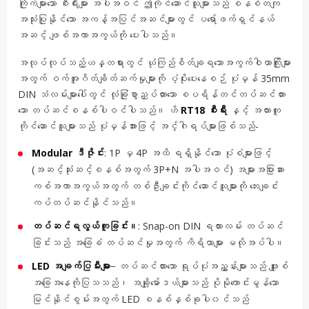
ကြိုက်များသော စီးရီးများ အပါအဝင် ဤကိုင်ဆောင်သူများသည် စနစ်တကျ
အသုံးပြုနိုင်သော အကန့်အပြင်အဆင်များတွင် ပရော်ဖက်ရှင်နယ်
အဆင့် ဖျစ်အကာအကွယ်ကို ပေးပါသည်။
အလုပ်လုပ်သည့်ယန္တရားတွင် ယုံကြည်စိတ်ချရသောအကွက်ဝါယာကြိုးများ
အတွက် ဝက်အူဂိတ်ချိတ်ဆက်မှုများကို ပံ့ပိုးပေးနေစဉ် ပုံမှန် 35mm
DIN သံလမ်းများပေါ်တွင် လုံခြုံစွာညှပ်ထားသော စပရိန်တင်တပ်ဆင်ထား
သော တပ်ဆင်စနစ်ပါဝင်ပါသည်။ ဟိ
RT18 စီးရီး
နှင့် အလားတူ
ကိုင်ဆောင်သူများသည် ပုံမှန်အားဖြင့် အင်္ဂါရပ်များဖြစ်သည်-
Modular ဒီဇိုင်း
: 1P မှ 4P အထိ ရရှိနိုင်သော ပုံစံများဖြင့်
(အဆင့်သုံးဆင့်စနစ်အတွက် 3P+N အပါအဝင်) အများအပြားဆား
ကစ်အကာအကွယ်အတွက် တစ်ဦးချင်းကိုင်ဆောင်သူများကို ဘေးချင်း
ကပ်တပ်ဆင်နိုင်သည်။
တပ်ဆင်ရလွယ်ကူခြင်း။
: Snap-on DIN ရထားလမ်း တပ်ဆင်
ခြင်းသည် အခြေခံ တပ်ဆင်မှုအတွက် ကိရိယာများ မလိုအပ်ပါ။
LED အချက်ပြမီးများ
− တပ်ဆင်ထားသော ရုပ်ပုံအညွှန်းများသည် ဖျူးစ်
အခြေအနေကိုပြသသည်၊ အချို့မော်ဒယ်များသည် ပိုမိုကောင်းမွန်သော
မြင်နိုင်စွမ်းအတွက် LED စနစ်နှစ်ခုပါ၀င်သည်