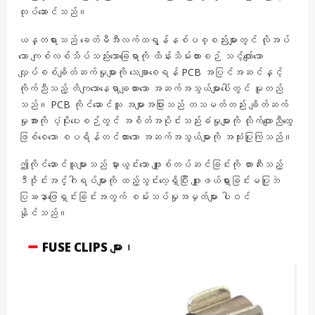
လုပ်ဆောင်သည်။
ယန္တရားသည် ခေတ်မီအီလက်ထရွန်နစ်ပစ္စည်းများတွင် လိုအပ်
သော ကျစ်လစ်သိပ်သည်းသောခြေရာကို ထိန်းသိမ်းထားစဉ် သင့်လျော်သော
လျှပ်စစ်ချိတ်ဆက်မှုများကို သေချာစေရန် PCB အပြင်အဆင်နှင့်
ကိုက်ညီသည့် တိကျသောနေရာချထားသော အဆက်အသွယ်များပေါ်တွင် မူတည်
သည်။ PCB ကိုင်ဆောင်သူ အများအပြားသည် တသမတ်တည်း ချိတ်ဆက်
မှုအားကို ပံ့ပိုးပေးစဉ်တွင် အစိတ်အပိုင်းသည်းခံမှုများကို လိုက်လျောညီထွေ
ဖြစ်စေသော စပရိန်တင်ထားသော အဆက်အသွယ်များကို အသုံးပြုကြသည်။
ဤကိုင်ဆောင်သူများသည် မှားယွင်းသော ဖျူးစ်တပ်ဆင်ခြင်းကို တားဆီးသည့်
ဒီဇိုင်းအင်္ဂါရပ်များကို ထည့်သွင်းလေ့ရှိပြီး ဖျူးဖယ်ရှားခြင်းမပြုဘဲ
ပြဿနာဖြေရှင်းခြင်းအတွက် စမ်းသပ်မှုအမှတ်များ ပါဝင်
နိုင်သည်။
FUSE CLIPS များ၊