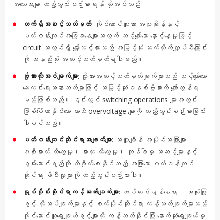
အသေအချာ ထည့်သွင်းစဉ်းစားရန် လိုအပ်သည်-
လက်ရှိအဆင့်သတ်မှတ်
: ကိုင်ဆောင်သူအား အပူချိန်နှင့်
ပတ်ဝန်းကျင်အခြေအနေများအတွက် သင့်လျော်သော နှောင့်နှေးမှုဖြင့်
circuit အတွင်းရှိ မျှော်လင့်ထားသည့် အမြင့်ဆုံး ဆက်တိုက်လျှပ်စီးကြောင်း
ကို အနည်းဆုံး အဆင့်သတ်မှတ်ရပါမည်။
ဗို့အားလိုအပ်ချက်များ
: ဗို့အားအဆင့်သတ်မှတ်ချက်များသည် သင့်လျော်သော
ဘေးကင်းရေးအနားသတ်များဖြင့် အမြင့်ဆုံးစနစ်ဗို့အားကို ကျော်လွန်ရ
မည်ဖြစ်သည်။ ၎င်းတွင် switching operations များအတွင်း
ဖြစ်ပေါ်လာနိုင်သော ယာယီ overvoltage များကို ထည့်သွင်းစဉ်းစားခြင်း
ပါဝင်သည်။
ပတ်ဝန်းကျင်ဆိုင်ရာအချက်များ
: အပူချိန် အပိုင်းအခြားများ၊
အစိုဓာတ် ထိတွေ့မှု၊ ဓာတု ထိတွေ့မှု၊ တုန်ခါမှု အဆင့်များနှင့်
စွမ်းဆောင်ရည်ကို ထိခိုက်စေနိုင်သည့် အခြားသော ပတ်ဝန်းကျင်
ဆိုင်ရာ ဖိစီးမှုများကို ထည့်သွင်းစဉ်းစားပါ။
ရုပ်ပိုင်းဆိုင်ရာကန့်သတ်ချက်များ
: တပ်ဆင်ရန်နေရာ၊ အသုံးပြု
ခွင့် လိုအပ်ချက်များနှင့် စက်ပိုင်းဆိုင်ရာ ကန့်သတ်ချက်များသည်
ကိုင်ဆောင်သူရွေးချယ်ခွင့်များကို ကန့်သတ်နိုင်ပြီး နောက်ဆုံးရွေးချယ်မှု