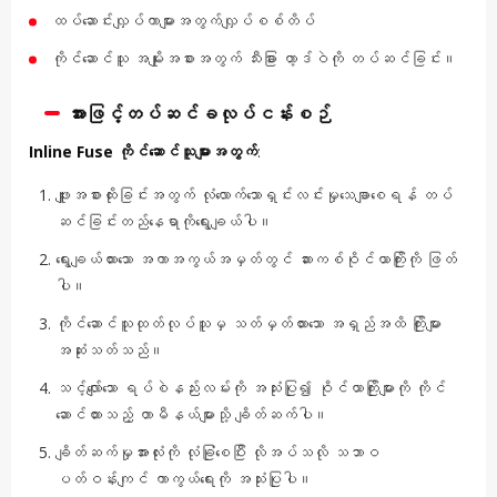
ထပ်ဆောင်းလျှပ်ကာများအတွက်လျှပ်စစ်တိပ်
ကိုင်ဆောင်သူ အမျိုးအစားအတွက် သီးခြား ဟာ့ဒ်ဝဲကို တပ်ဆင်ခြင်း။
အားဖြင့်တပ်ဆင်ခလုပ်ငန်းစဉ်
Inline Fuse ကိုင်ဆောင်သူများအတွက်
:
ဖျူးအစားထိုးခြင်းအတွက် လုံလောက်သောရှင်းလင်းမှုသေချာစေရန် တပ်
ဆင်ခြင်းတည်နေရာကိုရွေးချယ်ပါ။
ရွေးချယ်ထားသော အကာအကွယ်အမှတ်တွင် ဆားကစ်ဝိုင်ယာကြိုးကို ဖြတ်
ပါ။
ကိုင်ဆောင်သူထုတ်လုပ်သူမှ သတ်မှတ်ထားသော အရှည်အထိ ကြိုးများ
အဆုံးသတ်သည်။
သင့်လျော်သော ရပ်စဲနည်းလမ်းကို အသုံးပြု၍ ဝိုင်ယာကြိုးများကို ကိုင်
ဆောင်ထားသည့် တာမီနယ်များသို့ ချိတ်ဆက်ပါ။
ချိတ်ဆက်မှုအားလုံးကို လုံခြုံစေပြီး လိုအပ်သလို သဘာဝ
ပတ်ဝန်းကျင် ကာကွယ်ရေးကို အသုံးပြုပါ။