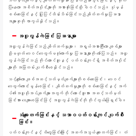
သတ်မှတ်ချက်နှင့် ချိတ်ဆက်မှုအား ပြန်လည်အားသွင်းခြင်းနှင့် စုတ်
ပြဲနေသော အစိတ်အပိုင်းများကို အစားထိုးခြင်းတို့ ပါဝင်သည်။ ပုံမှန်
စစ်ဆေးခြင်းနှင့် ပြုပြင်ထိန်းသိမ်းခြင်းသည် ချိတ်ဆက်မှုပြဿနာ
အများစုကို ကာကွယ်နိုင်သည်။
အပူလွန်ကဲခြင်း ပြဿနာများ
အပူလွန်ကဲခြင်းသည် ချိတ်ဆက်မှုများ၊ အရွယ်အစားကြီးသော ဖျစ်များ
သို့မဟုတ် လေဝင်လေထွက်မလုံလောက်မှု ပြဿနာများကို ဖော်ပြသည်။ အပူ
လွန်ကဲခြင်းသည် ကိုင်ဆောင်သူနှင့် ပတ်ဝန်းကျင်ရှိ အစိတ်အပိုင်း
များကို အမြဲတမ်း ပျက်စီးစေနိုင်သည်။
သင့်လျော်သော ဖျစ်အဆင့်သတ်မှတ်ချက်များကိုစစ်ဆေးခြင်း၊ လေဝင်
လေထွက်ကောင်းမွန်စေခြင်း၊ ချိတ်ဆက်မှုများကို စစ်ဆေးခြင်းနှင့် အက်
ပ်၏အပူလိုအပ်ချက်များအတွက် ကိုင်ဆောင်သူအား အဆင့်သတ်မှတ်
ခြင်းအား သေချာစေခြင်းဖြင့် အပူလွန်ကဲခြင်းကို ကိုင်တွယ်ဖြေရှင်းပါ။
သံချေးတက်ခြင်းနှင့် သဘာဝပတ်ဝန်းကျင် ပျက်စီး
ခြင်း။
ပတ်ဝန်းကျင်နှင့် ထိတွေ့ခြင်းကြောင့် အဆက်အသွယ် ချေးတက်ခြင်း၊ တံ