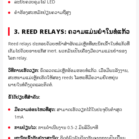
ລະບົບຄວບຄຸມໄຟ LED
ຄໍາຮ້ອງສະຫມັກປ່ຽນຄວາມຖີ່ສູງ
3. REED RELAYS: ຄວາມແມ່ນຍໍາໃນທໍ່ແກ້ວ
Reed relays ປະກອບດ້ວຍຫນ້າສໍາຜັດແມ່ເຫຼັກທີ່ຜະນຶກເຂົ້າໃນທໍ່ແກ້ວທີ່
ເຕັມໄປດ້ວຍອາຍແກັສ inert. ພວກມັນເປັນເຄື່ອງມືຄວາມແມ່ນຍໍາຂອງ
ໂລກ relay.
ວິທີການເຮັດວຽກ:
ຂົດລວດແມ່ເຫຼັກອ້ອມຮອບທໍ່ແກ້ວ. ເມື່ອມີພະລັງງານ,
ສະຫນາມແມ່ເຫຼັກເຮັດໃຫ້ສອງ reeds ໂລຫະທີ່ມີຄວາມຍືດຫຍຸ່ນ
ພາຍໃນທໍ່ດຶງດູດແລະຕິດຕໍ່.
ຂໍ້ໄດ້ປຽບທີ່ສໍາຄັນ:
ມີຄວາມອ່ອນໄຫວທີ່ສຸດ:
ສາມາດເຮັດວຽກໄດ້ໃນປະຈຸບັນຕ່ໍາສຸດ
1mA
ການປ່ຽນໄວ:
ການດໍາເນີນງານ 0.5-2 ມິນລິວິນາທີ
ຜະນຶກເຂົ້າກັນຢ່າງສະນິດ:
ຕິດຕໍ່ພົວພັນປ້ອງກັນຈາກການປົນເປື້ອນ