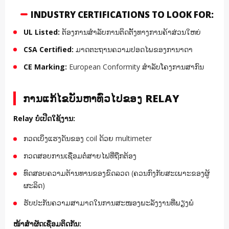
INDUSTRY CERTIFICATIONS TO LOOK FOR:
UL Listed:
ຕ້ອງການສໍາລັບການຕິດຕັ້ງທາງການຄ້າສ່ວນໃຫຍ່
CSA Certified:
ມາດຕະຖານຄວາມປອດໄພຂອງການາດາ
CE Marking:
European Conformity ສໍາລັບໂຄງການສາກົນ
ການແກ້ໄຂບັນຫາທົ່ວໄປຂອງ RELAY
Relay ບໍ່ເປີດໃຊ້ງານ:
ກວດເບິ່ງແຮງດັນຂອງ coil ດ້ວຍ multimeter
ກວດສອບການເຊື່ອມຕໍ່ສາຍໄຟທີ່ຖືກຕ້ອງ
ທົດສອບຄວາມຕ້ານທານຂອງຂົດລວດ (ຄວນກົງກັບສະເພາະຂອງຜູ້
ຜະລິດ)
ຮັບປະກັນຄວາມສາມາດໃນການສະໜອງພະລັງງານທີ່ພຽງພໍ
ໜ້າສຳຜັດເຊື່ອມຕິດກັນ: