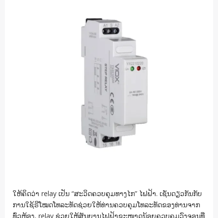
ໃຫ້ຄິດວ່າ relay ເປັນ “ສະວິດຄວບຄຸມທາງໄກ” ໄຟຟ້າ. ເຊັ່ນດຽວກັນກັບ
ການໃຊ້ຣີໂໝດໂທລະທັດຊ່ວຍໃຫ້ທ່ານຄວບຄຸມໂທລະທັດຂອງທ່ານຈາກ
ທົ່ວຫ້ອງ, relay ຊ່ວຍໃຫ້ສັນຍານໄຟຟ້າຂະໜາດນ້ອຍຄວບຄຸມວົງຈອນທີ່