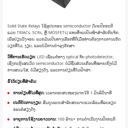
Solid State Relays ໃຊ້ອຸປະກອນ semiconductor (ໂດຍປົກກະຕິ
ແມ່ນ TRIACs, SCRs, ຫຼື MOSFETs) ແທນທີ່ຈະເປັນໜ້າສຳຜັດກົນຈັກ
ເພື່ອປ່ຽນວົງຈອນ. ພວກມັນເປັນທາງເລືອກທີ່ດີເມື່ອທ່ານຕ້ອງການການເຮັດ
ວຽກທີ່ໄວ, ງຽບ, ແລະບໍ່ມີການບຳລຸງຮັກສາ.
ວິທີການເຮັດວຽກ:
LED ເຊື່ອມຕໍ່ທາງ optical ກັບ photodetector,
ເຊິ່ງກະຕຸ້ນສະວິດ semiconductor. ບໍ່ມີຊິ້ນສ່ວນເຄື່ອນທີ່ໝາຍເຖິງບໍ່ມີ
ການສວມໃສ່, ບໍ່ມີສຽງດັງ, ແລະການປ່ຽນທີ່ໄວຟ້າຜ່າ.
ຂໍ້ໄດ້ປຽບທີ່ສໍາຄັນ:
ການປ່ຽນທີ່ໄວທີ່ສຸດ:
ເວລາຕອບສະໜອງພາຍໃຕ້ 1 ມິນລິວິນາທີ
ປະຕິບັດການງຽບ:
ສົມບູນແບບສຳລັບສະພາບແວດລ້ອມທີ່ລະອຽດ
ອ່ອນຕໍ່ສຽງດັງ
ອາຍຸການໃຊ້ງານຍາວນານ:
100 ລ້ານ+ ການດຳເນີນງານປົກກະຕິ