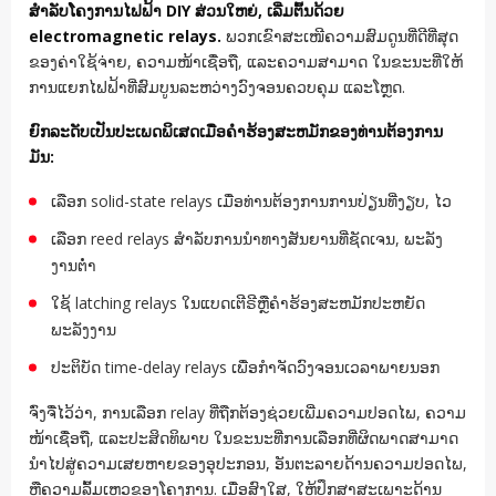
ສໍາລັບໂຄງການໄຟຟ້າ DIY ສ່ວນໃຫຍ່, ເລີ່ມຕົ້ນດ້ວຍ
electromagnetic relays.
ພວກເຂົາສະເໜີຄວາມສົມດູນທີ່ດີທີ່ສຸດ
ຂອງຄ່າໃຊ້ຈ່າຍ, ຄວາມໜ້າເຊື່ອຖື, ແລະຄວາມສາມາດ ໃນຂະນະທີ່ໃຫ້
ການແຍກໄຟຟ້າທີ່ສົມບູນລະຫວ່າງວົງຈອນຄວບຄຸມ ແລະໂຫຼດ.
ຍົກລະດັບເປັນປະເພດພິເສດເມື່ອຄໍາຮ້ອງສະຫມັກຂອງທ່ານຕ້ອງການ
ມັນ:
ເລືອກ solid-state relays ເມື່ອທ່ານຕ້ອງການການປ່ຽນທີ່ງຽບ, ໄວ
ເລືອກ reed relays ສໍາລັບການນໍາທາງສັນຍານທີ່ຊັດເຈນ, ພະລັງ
ງານຕ່ໍາ
ໃຊ້ latching relays ໃນແບດເຕີຣີຫຼືຄໍາຮ້ອງສະຫມັກປະຫຍັດ
ພະລັງງານ
ປະຕິບັດ time-delay relays ເພື່ອກໍາຈັດວົງຈອນເວລາພາຍນອກ
ຈົ່ງຈື່ໄວ້ວ່າ, ການເລືອກ relay ທີ່ຖືກຕ້ອງຊ່ວຍເພີ່ມຄວາມປອດໄພ, ຄວາມ
ໜ້າເຊື່ອຖື, ແລະປະສິດທິພາບ ໃນຂະນະທີ່ການເລືອກທີ່ຜິດພາດສາມາດ
ນໍາໄປສູ່ຄວາມເສຍຫາຍຂອງອຸປະກອນ, ອັນຕະລາຍດ້ານຄວາມປອດໄພ,
ຫຼືຄວາມລົ້ມເຫຼວຂອງໂຄງການ. ເມື່ອສົງໃສ, ໃຫ້ປຶກສາສະເພາະດ້ານ