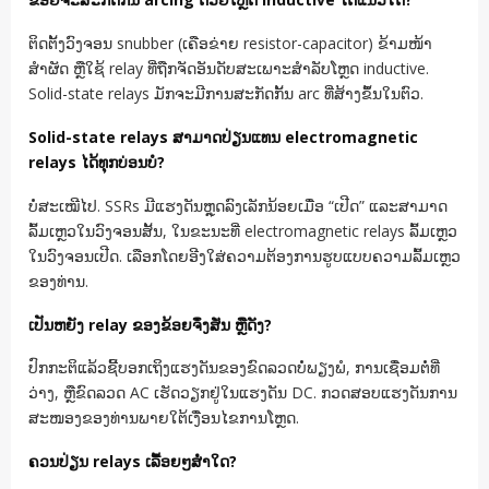
ຕິດຕັ້ງວົງຈອນ snubber (ເຄືອຂ່າຍ resistor-capacitor) ຂ້າມໜ້າ
ສຳຜັດ ຫຼືໃຊ້ relay ທີ່ຖືກຈັດອັນດັບສະເພາະສຳລັບໂຫຼດ inductive.
Solid-state relays ມັກຈະມີການສະກັດກັ້ນ arc ທີ່ສ້າງຂຶ້ນໃນຕົວ.
Solid-state relays ສາມາດປ່ຽນແທນ electromagnetic
relays ໄດ້ທຸກບ່ອນບໍ?
ບໍ່ສະເໝີໄປ. SSRs ມີແຮງດັນຫຼຸດລົງເລັກນ້ອຍເມື່ອ “ເປີດ” ແລະສາມາດ
ລົ້ມເຫຼວໃນວົງຈອນສັ້ນ, ໃນຂະນະທີ່ electromagnetic relays ລົ້ມເຫຼວ
ໃນວົງຈອນເປີດ. ເລືອກໂດຍອີງໃສ່ຄວາມຕ້ອງການຮູບແບບຄວາມລົ້ມເຫຼວ
ຂອງທ່ານ.
ເປັນຫຍັງ relay ຂອງຂ້ອຍຈຶ່ງສັ່ນ ຫຼືດັງ?
ປົກກະຕິແລ້ວຊີ້ບອກເຖິງແຮງດັນຂອງຂົດລວດບໍ່ພຽງພໍ, ການເຊື່ອມຕໍ່ທີ່
ວ່າງ, ຫຼືຂົດລວດ AC ເຮັດວຽກຢູ່ໃນແຮງດັນ DC. ກວດສອບແຮງດັນການ
ສະໜອງຂອງທ່ານພາຍໃຕ້ເງື່ອນໄຂການໂຫຼດ.
ຄວນປ່ຽນ relays ເລື້ອຍໆສໍ່າໃດ?