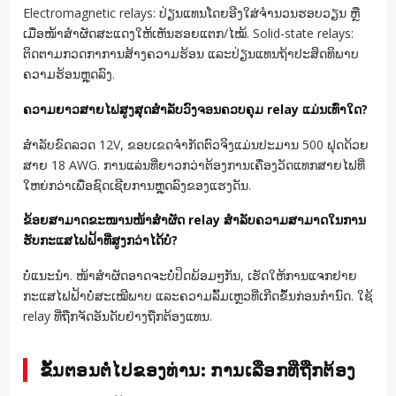
Electromagnetic relays: ປ່ຽນແທນໂດຍອີງໃສ່ຈໍານວນຮອບວຽນ ຫຼື
ເມື່ອໜ້າສຳຜັດສະແດງໃຫ້ເຫັນຮອຍແຕກ/ໄໝ້. Solid-state relays:
ຕິດຕາມກວດກາການສ້າງຄວາມຮ້ອນ ແລະປ່ຽນແທນຖ້າປະສິດທິພາບ
ຄວາມຮ້ອນຫຼຸດລົງ.
ຄວາມຍາວສາຍໄຟສູງສຸດສໍາລັບວົງຈອນຄວບຄຸມ relay ແມ່ນເທົ່າໃດ?
ສໍາລັບຂົດລວດ 12V, ຂອບເຂດຈໍາກັດຕົວຈິງແມ່ນປະມານ 500 ຟຸດດ້ວຍ
ສາຍ 18 AWG. ການແລ່ນທີ່ຍາວກວ່າຕ້ອງການເຄື່ອງວັດແທກສາຍໄຟທີ່
ໃຫຍ່ກວ່າເພື່ອຊົດເຊີຍການຫຼຸດລົງຂອງແຮງດັນ.
ຂ້ອຍສາມາດຂະໜານໜ້າສຳຜັດ relay ສໍາລັບຄວາມສາມາດໃນການ
ຮັບກະແສໄຟຟ້າທີ່ສູງກວ່າໄດ້ບໍ?
ບໍ່ແນະນຳ. ໜ້າສຳຜັດອາດຈະບໍ່ປິດພ້ອມໆກັນ, ເຮັດໃຫ້ການແຈກຢາຍ
ກະແສໄຟຟ້າບໍ່ສະເໝີພາບ ແລະຄວາມລົ້ມເຫຼວທີ່ເກີດຂຶ້ນກ່ອນກຳນົດ. ໃຊ້
relay ທີ່ຖືກຈັດອັນດັບຢ່າງຖືກຕ້ອງແທນ.
ຂັ້ນຕອນຕໍ່ໄປຂອງທ່ານ: ການເລືອກທີ່ຖືກຕ້ອງ