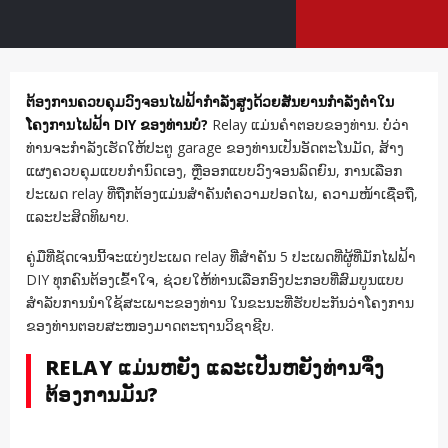
ຕ້ອງການຄວບຄຸມວົງຈອນໄຟຟ້າກຳລັງສູງດ້ວຍສັນຍານກຳລັງຕໍ່າໃນ
ໂຄງການໄຟຟ້າ DIY ຂອງທ່ານບໍ?
Relay ແມ່ນຄຳຕອບຂອງທ່ານ. ບໍ່ວ່າ
ທ່ານຈະກຳລັງເຮັດໃຫ້ປະຕູ garage ຂອງທ່ານເປັນອັດຕະໂນມັດ, ສ້າງ
ແຜງຄວບຄຸມແບບກຳນົດເອງ, ຫຼືອອກແບບວົງຈອນລົດຍົນ, ການເລືອກ
ປະເພດ relay ທີ່ຖືກຕ້ອງແມ່ນສຳຄັນຕໍ່ຄວາມປອດໄພ, ຄວາມໜ້າເຊື່ອຖື,
ແລະປະສິດທິພາບ.
ຄູ່ມືທີ່ຊັດເຈນນີ້ຈະແບ່ງປະເພດ relay ທີ່ສຳຄັນ 5 ປະເພດທີ່ຜູ້ທີ່ມັກໄຟຟ້າ
DIY ທຸກຄົນຕ້ອງເຂົ້າໃຈ, ຊ່ວຍໃຫ້ທ່ານເລືອກອົງປະກອບທີ່ສົມບູນແບບ
ສຳລັບການນຳໃຊ້ສະເພາະຂອງທ່ານ ໃນຂະນະທີ່ຮັບປະກັນວ່າໂຄງການ
ຂອງທ່ານຕອບສະໜອງມາດຕະຖານວິຊາຊີບ.
RELAY ແມ່ນຫຍັງ ແລະເປັນຫຍັງທ່ານຈຶ່ງ
ຕ້ອງການມັນ?