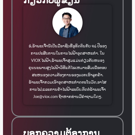
ຂໍ,ຂ້າພະເຈົ້ານ໌ເປັນມືອາຊີບທີ່ອຸທິດຕົນກັບ ໑໒ ປີຂອງ
ການປະສົບການໃນການໄຟຟ້າອຸດສາຫະກໍາ. ໃນ
VIOX ໄຟຟ້າ,ຂ້າພະເຈົ້າສຸມແມ່ນກ່ຽວກັບຫນອງ
ຄຸນນະພາບສູງໄຟຟ້າວິທີແກ້ໄຂເຫມາະສົມເພື່ອຕອບ
ສະຫນອງຄວາມຕ້ອງການຂອງພວກເຮົາລູກຄ້າ.
ຂ້າພະເຈົ້າກວມເອົາອຸດສາຫະກໍາດຕະໂນມັດ,ອາໄສ
ການໄຟ,ແລະການຄ້າໄຟຟ້າລະບົບ.ຕິດຕໍ່ຂ້າພະເຈົ້າ
Joe@viox.com
ຖ້າຫາກທ່ານມີຄໍາຖາມໃດໆ.
ບອກຄວາມຕ້ອງການ