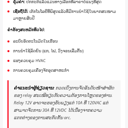
ຄຸ້ມຄ່າ:
ປົກກະຕິແລ້ວແມ່ນທາງເລືອກທີ່ລາຄາບໍ່ແພງທີ່ສຸດ
ເຊື່ອຖືໄດ້:
ເຕັກໂນໂລຢີທີ່ພິສູດແລ້ວທີ່ມີການນຳໃຊ້ໃນພາກສະໜາມ
ມາຫຼາຍສິບປີ
ຄໍາຮ້ອງສະຫມັກທົ່ວໄປ:
ລະບົບອັດຕະໂນມັດໃນເຮືອນ
ການນຳໃຊ້ລົດຍົນ (ແກ, ໄຟ, ວົງຈອນເລີ່ມຕົ້ນ)
ແຜງຄວບຄຸມ HVAC
ການຄວບຄຸມເຄື່ອງຈັກອຸດສາຫະກໍາ
ຄໍາແນະນໍາຜູ້ຊ່ຽວຊານ:
ກວດເບິ່ງການຈັດອັນດັບໜ້າສຳຜັດ
ຂອງ relay ສະເໝີທຽບກັບຄວາມຕ້ອງການໂຫຼດຂອງທ່ານ.
Relay 12V ອາດຈະຮອງຮັບພຽງແຕ່ 10A ທີ່ 120VAC ແຕ່
ສາມາດຈັດການ 30A ທີ່ 12VDC ໄດ້ເນື່ອງຈາກຄວາມ
ແຕກຕ່າງຂອງການສະກັດກັ້ນ arc.