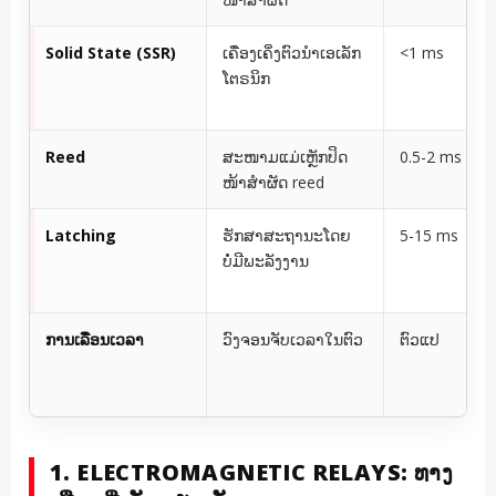
Solid State (SSR)
ເຄື່ອງເຄິ່ງຕົວນຳເອເລັກ
<1 ms
ໂຕຣນິກ
Reed
ສະໜາມແມ່ເຫຼັກປິດ
0.5-2 ms
ໜ້າສຳຜັດ reed
Latching
ຮັກສາສະຖານະໂດຍ
5-15 ms
ບໍ່ມີພະລັງງານ
ການເລື່ອນເວລາ
ວົງຈອນຈັບເວລາໃນຕົວ
ຕົວແປ
1. ELECTROMAGNETIC RELAYS: ທາງ