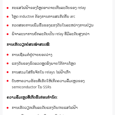
ກະແສໄຟຟ້າຂອງໂຫຼດອາດຈະເກີນລະດັບຂອງ relay
ໂຫຼດ inductive ຕ້ອງການການສະກັດກັ້ນ arc
ກວດສອບການເພີ່ມຂຶ້ນຂອງແຮງດັນໃນລະຫວ່າງການປ່ຽນ
ພິຈາລະນາການຍົກລະດັບເປັນ relay ທີ່ມີລະດັບສູງກວ່າ
ການເຮັດວຽກບໍ່ສະໝໍ່າສະເໝີ:
ການເຊື່ອມຕໍ່ຢູ່ປາຍຍອດວ່າງ
ແຮງດັນຂອງຂົດລວດຫຼຸດລົງພາຍໃຕ້ການໂຫຼດ
ການສວມໃສ່ກົນຈັກໃນ relays ໄຟຟ້າເກົ່າ
ບັນຫາຄວາມຮ້ອນທີ່ເຮັດໃຫ້ເກີດຄວາມລົ້ມເຫຼວຂອງ
semiconductor ໃນ SSRs
ຄວາມລົ້ມເຫຼວທີ່ເກີດຂຶ້ນກ່ອນກຳນົດ:
ການເຮັດວຽກເກີນລະດັບແຮງດັນ/ກະແສໄຟຟ້າ