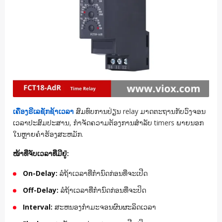
ເຄື່ອງຣີເລຊັກຊ້າເວລາ
ສົມທົບການປ່ຽນ relay ມາດຕະຖານກັບວົງຈອນ
ເວລາປະສົມປະສານ, ກໍາຈັດຄວາມຕ້ອງການສໍາລັບ timers ພາຍນອກ
ໃນຫຼາຍຄໍາຮ້ອງສະຫມັກ.
ໜ້າທີ່ຈັບເວລາທີ່ມີຢູ່:
On-Delay:
ລໍຖ້າເວລາທີ່ກໍານົດກ່ອນທີ່ຈະເປີດ
Off-Delay:
ລໍຖ້າເວລາທີ່ກໍານົດກ່ອນທີ່ຈະປິດ
Interval:
ສະຫນອງກໍາມະຈອນຜົນຜະລິດເວລາ