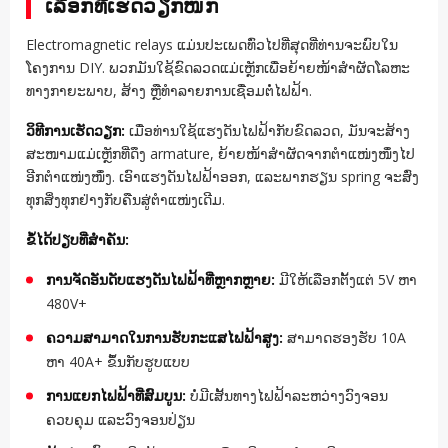
ເລືອກທີ່ເຮັດວຽກໜັກ
Electromagnetic relays ແມ່ນປະເພດທົ່ວໄປທີ່ສຸດທີ່ທ່ານຈະພົບໃນ
ໂຄງການ DIY. ພວກມັນໃຊ້ຂົດລວດແມ່ເຫຼັກເພື່ອຍ້າຍໜ້າສຳຜັດໂລຫະ
ທາງກາຍະພາບ, ສ້າງ ຫຼືທຳລາຍການເຊື່ອມຕໍ່ໄຟຟ້າ.
ວິທີການເຮັດວຽກ:
ເມື່ອທ່ານໃຊ້ແຮງດັນໄຟຟ້າກັບຂົດລວດ, ມັນຈະສ້າງ
ສະໜາມແມ່ເຫຼັກທີ່ດຶງ armature, ຍ້າຍໜ້າສຳຜັດຈາກຕຳແໜ່ງໜຶ່ງໄປ
ອີກຕຳແໜ່ງໜຶ່ງ. ເອົາແຮງດັນໄຟຟ້າອອກ, ແລະພາກຮຽນ spring ຈະສົ່ງ
ທຸກສິ່ງທຸກຢ່າງກັບຄືນສູ່ຕຳແໜ່ງເດີມ.
ຂໍ້ໄດ້ປຽບທີ່ສໍາຄັນ:
ການຈັດອັນດັບແຮງດັນໄຟຟ້າທີ່ຫຼາກຫຼາຍ:
ມີໃຫ້ເລືອກຕັ້ງແຕ່ 5V ຫາ
480V+
ຄວາມສາມາດໃນການຮັບກະແສໄຟຟ້າສູງ:
ສາມາດຮອງຮັບ 10A
ຫາ 40A+ ຂຶ້ນກັບຮູບແບບ
ການແຍກໄຟຟ້າທີ່ສົມບູນ:
ບໍ່ມີເສັ້ນທາງໄຟຟ້າລະຫວ່າງວົງຈອນ
ຄວບຄຸມ ແລະວົງຈອນປ່ຽນ