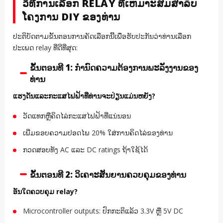
ວິທີການເລືອກ RELAY ທີ່ເຫມາະສົມສໍາລັບ
ໂຄງການ DIY ຂອງທ່ານ
ປະຕິບັດຕາມຂັ້ນຕອນການຄັດເລືອກນີ້ເພື່ອຮັບປະກັນວ່າທ່ານເລືອກ
ປະເພດ relay ທີ່ດີທີ່ສຸດ:
ຂັ້ນຕອນທີ 1: ກໍານົດຄວາມຕ້ອງການພະລັງງານຂອງ
ທ່ານ
ແຮງດັນແລະກະແສໄຟຟ້າທີ່ທ່ານຈະປ່ຽນແມ່ນຫຍັງ?
ວັດແທກຫຼືຄິດໄລ່ກະແສໄຟຟ້າທີ່ແນ່ນອນ
ເພີ່ມຂອບຄວາມປອດໄພ 20% ໃສ່ການຄິດໄລ່ຂອງທ່ານ
ກວດສອບທັງ AC ແລະ DC ratings ຖ້າໃຊ້ໄດ້
ຂັ້ນຕອນທີ 2: ວິເຄາະສັນຍານຄວບຄຸມຂອງທ່ານ
ອັນໃດຄວບຄຸມ relay?
Microcontroller outputs: ປົກກະຕິແລ້ວ 3.3V ຫຼື 5V DC