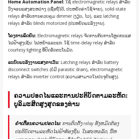
Home Automation Panel:
ໃຊ້ electromagnetic relays ສໍາລັບ
ວົງຈອນແສງສະຫວ່າງ (ເຊື່ອຖືໄດ້, ປະຫຍັດຄ່າໃຊ້ຈ່າຍ), solid-state
relays ສໍາລັບການຄວບຄຸມ dimmer (ງຽບ, ໄວ), ແລະ latching
relays ສໍາລັບ blinds motorized (ປະຫຍັດພະລັງງານ).
ໂຄງການລົດຍົນ:
Electromagnetic relays ຈັດການກັບການໂຫຼດກະແສ
ໄຟຟ້າສູງເຊັ່ນ: ໄຟຫນ້າແລະແກ. ໃຊ້ time-delay relay ສໍາລັບ
courtesy lighting ທີ່ປິດອັດຕະໂນມັດ.
ລະບົບພະລັງງານແສງຕາເວັນ:
Latching relays ສໍາລັບ battery
disconnect switches (ບໍ່ມີ parasitic drain), electromagnetic
relays ສໍາລັບ inverter control (ຄວາມສາມາດໃນປະຈຸບັນສູງ).
ຄວາມປອດໄພແລະການປະຕິບັດຕາມລະຫັດ:
ບູລິມະສິດສູງສຸດຂອງທ່ານ
ຄຳເຕືອນຄວາມປອດໄພ:
ການຕິດຕັ້ງ relay ທັງຫມົດຕ້ອງ
ປະຕິບັດຕາມລະຫັດໄຟຟ້າທ້ອງຖິ່ນ. ໃນສະຫະລັດ, ນີ້ຫ