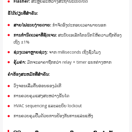
Flasher:
ສະຫຼັບລະຫວ່າງສະຖານະເປີດ/ປິດ
ຂໍ້ໄດ້ປຽບທີ່ສໍາຄັນ:
ສາຍໄຟແບບງ່າຍດາຍ:
ກໍາຈັດອົງປະກອບເວລາພາຍນອກ
ການກໍານົດເວລາທີ່ຊັດເຈນ:
ສະບັບເອເລັກໂຕຣນິກໃຫ້ຄວາມຖືກຕ້ອງ
ເຖິງ ±1%
ຊ່ວງເວລາຫຼາຍຊ່ວງ:
ຈາກ milliseconds ເຖິງຊົ່ວໂມງ
ຄຸ້ມຄ່າ:
ມັກຈະລາຄາຖືກກວ່າ relay + timer ແຍກຕ່າງຫາກ
ຄໍາຮ້ອງສະຫມັກທີ່ສໍາຄັນ:
ວົງຈອນເລີ່ມຕົ້ນອ່ອນຂອງມໍເຕີ
ການຄວບຄຸມແສງສະຫວ່າງຂັ້ນໄດ
HVAC sequencing ແລະລະບົບ lockout
ການຄວບຄຸມປັ໊ມດ້ວຍການປ້ອງກັນການແລ່ນແຫ້ງ