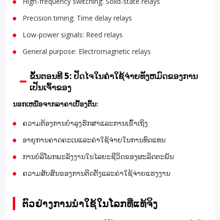
High-frequency switching: Solid-state relays
Precision timing: Time delay relays
Low-power signals: Reed relays
General purpose: Electromagnetic relays
ຂັ້ນຕອນທີ 5: ປັດໄຈໃນຄ່າໃຊ້ຈ່າຍທັງຫມົດຂອງການ
ເປັນເຈົ້າຂອງ
ນອກເຫນືອຈາກລາຄາເບື້ອງຕົ້ນ:
ຄວາມຕ້ອງການບໍາລຸງຮັກສາແລະການເຂົ້າເຖິງ
ອາຍຸການຄາດຄະເນແລະຄ່າໃຊ້ຈ່າຍໃນການທົດແທນ
ການບໍລິໂພກພະລັງງານໃນໄລຍະຊີວິດຂອງຜະລິດຕະພັນ
ຄວາມສັບສົນຂອງການຕິດຕັ້ງແລະຄ່າໃຊ້ຈ່າຍແຮງງານ
ຕົວຢ່າງການນໍາໃຊ້ໃນໂລກທີ່ແທ້ຈິງ