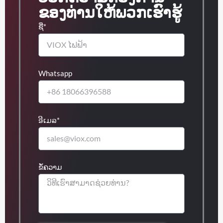
ຂອງທ່ານໃຫ້ພວກເຮົາຮູ້
ຊື່*
Whatsapp
ອີເມລ*
ຂໍ້ຄວາມ