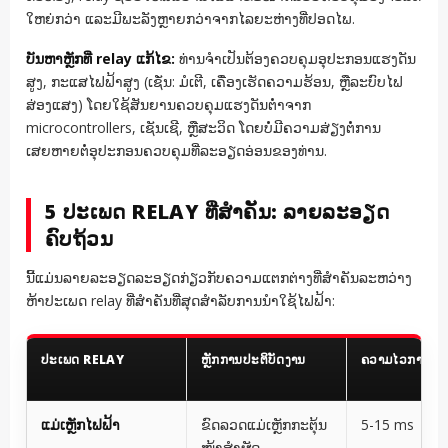
ໃຫຍ່ກວ່າ ແລະມີພະລັງຫຼາຍກວ່າຈາກໄລຍະຫ່າງທີ່ປອດໄພ.
ບັນຫາຫຼັກທີ່ relay ແກ້ໄຂ:
ທ່ານຈຳເປັນຕ້ອງຄວບຄຸມອຸປະກອນແຮງດັນ
ສູງ, ກະແສໄຟຟ້າສູງ (ເຊັ່ນ: ມໍເຕີ, ເຄື່ອງເຮັດຄວາມຮ້ອນ, ຫຼືລະບົບໄຟ
ສ່ອງແສງ) ໂດຍໃຊ້ສັນຍານຄວບຄຸມແຮງດັນຕໍ່າຈາກ
microcontrollers, ເຊັນເຊີ, ຫຼືສະວິດ ໂດຍບໍ່ມີຄວາມສ່ຽງຕໍ່ການ
ເສຍຫາຍຕໍ່ອຸປະກອນຄວບຄຸມທີ່ລະອຽດອ່ອນຂອງທ່ານ.
5 ປະເພດ RELAY ທີ່ສຳຄັນ: ລາຍລະອຽດ
ຄົບຖ້ວນ
ນີ້ແມ່ນລາຍລະອຽດລະອຽດກ່ຽວກັບຄວາມແຕກຕ່າງທີ່ສຳຄັນລະຫວ່າງ
ຫ້າປະເພດ relay ທີ່ສຳຄັນທີ່ສຸດສຳລັບການນຳໃຊ້ໄຟຟ້າ:
ປະເພດ RELAY
ຫຼັກການປະຕິບັດງານ
ຄວາມໄວການປ່
ແມ່ເຫຼັກໄຟຟ້າ
ຂົດລວດແມ່ເຫຼັກກະຕຸ້ນ
5-15 ms
ໜ້າສຳຜັດ