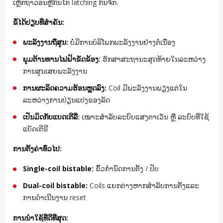
ເຫຼັກຖາວອນຫຼືກົນໄກ latching ກົນຈັກ.
ຂໍ້ໄດ້ປຽບທີ່ສໍາຄັນ:
ພະລັງງານຖືສູນ:
ບໍ່ມີການບໍລິໂພກພະລັງງານຢ່າງຕໍ່ເນື່ອງ
ພູມຕ້ານທານໄຟຟ້າຂັດຂ້ອງ:
ຮັກສາສະຖານະສຸດທ້າຍໃນລະຫວ່າງ
ການສູນເສຍພະລັງງານ
ການຜະລິດຄວາມຮ້ອນຫຼຸດລົງ:
Coil ມີພະລັງງານພຽງແຕ່ໃນ
ລະຫວ່າງການປ່ຽນແປງຂອງລັດ
ເປັນມິດກັບແບດເຕີລີ່:
ເໝາະສຳລັບລະບົບແສງຕາເວັນ ຫຼື ລະບົບທີ່ໃຊ້
ແບັດເຕີຣີ
ການຕັ້ງຄ່າທົ່ວໄປ:
Single-coil bistable:
ຂົ້ວກໍານົດການຕັ້ງ / ປັບ
Dual-coil bistable:
​​Coils ແຍກຕ່າງຫາກສໍາລັບການຕັ້ງແລະ
ການດໍາເນີນງານ reset
ການນໍາໃຊ້ທີ່ດີທີ່ສຸດ: