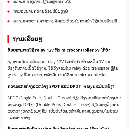
ຄວາມຖີ່ຂອງການປ່ຽນທີ່ຫຼາຍເກີນໄປ
ການລະບາຍຄວາມຮ້ອນທີ່ບໍ່ພຽງພໍ
ຄວາມເສຍຫາຍຈາກການສັ່ນສະເທືອນໃນການນຳໃຊ້ແບບເຄື່ອນທີ່
ຖາມເລື້ອຍໆ
ຂ້ອຍສາມາດໃຊ້ relay 12V ກັບ microcontroller 5V ໄດ້ບໍ?
ບໍ່, ການເຊື່ອມຕໍ່ຂົດລວດ relay 12V ໂດຍກົງກັບຜົນຜະລິດ 5V ຈະ
ປ້ອງກັນການເປີດໃຊ້ງານ. ໃຊ້ວົງຈອນຂັບ relay ດ້ວຍ transistor ຫຼືໂມ
ດູນ relay ທີ່ອອກແບບມາສໍາລັບການໂຕ້ຕອບ microcontroller.
ຄວາມແຕກຕ່າງລະຫວ່າງ SPDT ແລະ DPDT relays ແມ່ນຫຍັງ?
SPDT (Single Pole, Double Throw) ປ່ຽນວົງຈອນໜຶ່ງລະຫວ່າງສອງ
ຕຳແໜ່ງ. DPDT (Double Pole, Double Throw) ປ່ຽນສອງວົງຈອນ
ແຍກຕ່າງຫາກພ້ອມໆກັນ, ເປັນປະໂຫຍດສໍາລັບການປ່ຽນສາຍໄຟຮ້ອນ
ແລະສາຍກາງ.
ຂ້ອຍຈະສະກັດກັ້ນ arcing ດ້ວຍໂຫຼດ inductive ໄດ້ແນວໃດ?