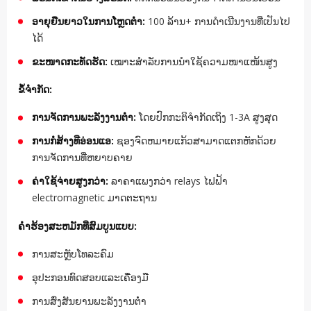
ອາຍຸຍືນຍາວໃນການໂຫຼດຕ່ໍາ:
100 ລ້ານ+ ການດໍາເນີນງານທີ່ເປັນໄປ
ໄດ້
ຂະໜາດກະທັດຮັດ:
ເໝາະສຳລັບການນຳໃຊ້ຄວາມໜາແໜ້ນສູງ
ຂໍ້ຈຳກັດ:
ການຈັດການພະລັງງານຕ່ໍາ:
ໂດຍປົກກະຕິຈໍາກັດເຖິງ 1-3A ສູງສຸດ
ການກໍ່ສ້າງທີ່ອ່ອນແອ:
ຊອງຈົດຫມາຍແກ້ວສາມາດແຕກຫັກດ້ວຍ
ການຈັດການທີ່ຫຍາບຄາຍ
ຄ່າໃຊ້ຈ່າຍສູງກວ່າ:
ລາຄາແພງກວ່າ relays ໄຟຟ້າ
electromagnetic ມາດຕະຖານ
ຄໍາຮ້ອງສະຫມັກທີ່ສົມບູນແບບ:
ການ​ສະ​ຫຼັບ​ໂທລະ​ຄົມ​
ອຸປະກອນທົດສອບແລະເຄື່ອງມື
ການສົ່ງສັນຍານພະລັງງານຕ່ໍາ