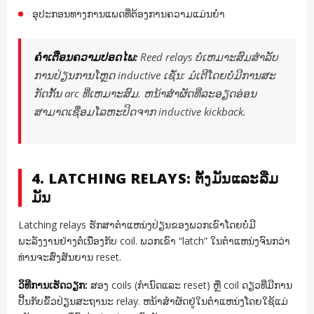
ອຸປະກອນທາງການແພດທີ່ຕ້ອງການຄວາມແມ່ນຍໍາ
ຄຳເຕືອນຄວາມປອດໄພ:
Reed relays ບໍ່ເຫມາະສົມສໍາລັບ
ການປ່ຽນການໂຫຼດ inductive ເຊັ່ນ: ມໍເຕີໂດຍບໍ່ມີການສະ
ກັດກັ້ນ arc ທີ່ເຫມາະສົມ. ຫນ້າສໍາຜັດທີ່ລະອຽດອ່ອນ
ສາມາດເຊື່ອມໂລຫະປິດຈາກ inductive kickback.
4. LATCHING RELAYS: ຕັ້ງມັນແລະລືມ
ມັນ
Latching relays ຮັກສາຕໍາແຫນ່ງປ່ຽນຂອງພວກເຂົາໂດຍບໍ່ມີ
ພະລັງງານຢ່າງຕໍ່ເນື່ອງກັບ coil. ພວກເຂົາ “latch” ໃນຕໍາແຫນ່ງຈົນກວ່າ
ທ່ານຈະສົ່ງສັນຍານ reset.
ວິທີການເຮັດວຽກ:
ສອງ coils (ກໍານົດແລະ reset) ຫຼື coil ດຽວທີ່ມີການ
ປີ້ນກັບຂົ້ວປ່ຽນສະຖານະ relay. ຫນ້າສໍາຜັດຢູ່ໃນຕໍາແຫນ່ງໂດຍໃຊ້ແມ່