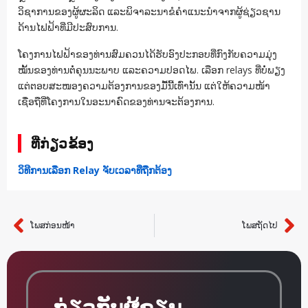
ວິຊາການຂອງຜູ້ຜະລິດ ແລະພິຈາລະນາຂໍຄໍາແນະນໍາຈາກຜູ້ຊ່ຽວຊານ
ດ້ານໄຟຟ້າທີ່ມີປະສົບການ.
ໂຄງການໄຟຟ້າຂອງທ່ານສົມຄວນໄດ້ຮັບອົງປະກອບທີ່ກົງກັບຄວາມມຸ່ງ
ໝັ້ນຂອງທ່ານຕໍ່ຄຸນນະພາບ ແລະຄວາມປອດໄພ. ເລືອກ relays ທີ່ບໍ່ພຽງ
ແຕ່ຕອບສະໜອງຄວາມຕ້ອງການຂອງມື້ນີ້ເທົ່ານັ້ນ ແຕ່ໃຫ້ຄວາມໜ້າ
ເຊື່ອຖືທີ່ໂຄງການໃນອະນາຄົດຂອງທ່ານຈະຕ້ອງການ.
ທີ່ກ່ຽວຂ້ອງ
ວິທີການເລືອກ Relay ຈັບເວລາທີ່ຖືກຕ້ອງ
ໂພສກ່ອນໜ້າ
ໂພສຖັດໄປ
ກ່ອນໜ້າ
ຕໍ່
ກ່ຽວກັບຜູ້ຂຽນ