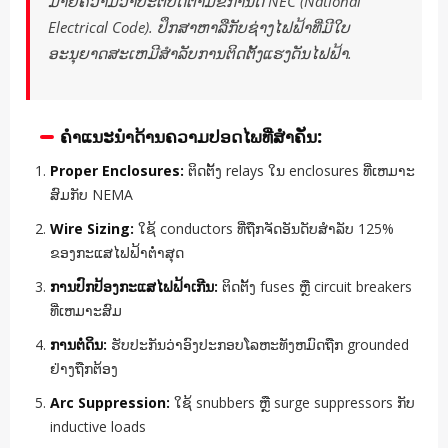
ມາຍຄວາມວ່າປະຕິບັດຕາມຂໍ້ກໍານົດ NEC (National
Electrical Code). ປຶກສາຫາລືກັບຊ່າງໄຟຟ້າທີ່ມີໃບ
ອະນຸຍາດສະເຫມີສໍາລັບການຕິດຕັ້ງແຮງດັນໄຟຟ້າ.
ຄໍາແນະນໍາດ້ານຄວາມປອດໄພທີ່ສໍາຄັນ:
Proper Enclosures:
ຕິດຕັ້ງ relays ໃນ enclosures ທີ່ເຫມາະ
ສົມກັບ NEMA
Wire Sizing:
ໃຊ້ conductors ທີ່ຖືກຈັດອັນດັບສໍາລັບ 125%
ຂອງກະແສໄຟຟ້າຕ່ໍາສຸດ
ການປົກປ້ອງກະແສໄຟຟ້າເກີນ:
ຕິດຕັ້ງ fuses ຫຼື circuit breakers
ທີ່ເຫມາະສົມ
ການຕໍ່ດິນ:
ຮັບປະກັນວ່າອົງປະກອບໂລຫະທັງຫມົດຖືກ grounded
ຢ່າງຖືກຕ້ອງ
Arc Suppression:
ໃຊ້ snubbers ຫຼື surge suppressors ກັບ
inductive loads