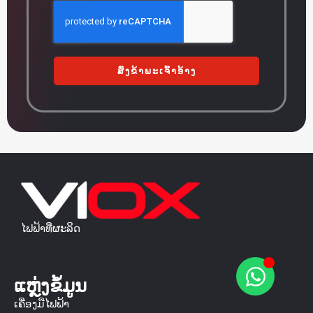
ສົ່ງຂ້າພະເຈົ້າອ້າງ
ໄຟຟ້າທີ່ຜະລິດ
ແຫຼ່ງຂໍ້ມູນ
ເຄື່ອງມືໄຟຟ້າ