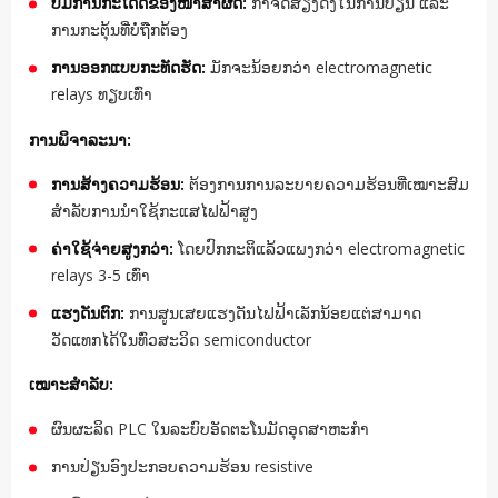
ບໍ່ມີການກະໂດດຂອງໜ້າສຳຜັດ:
ກຳຈັດສຽງດັງໃນການປ່ຽນ ແລະ
ການກະຕຸ້ນທີ່ບໍ່ຖືກຕ້ອງ
ການອອກແບບກະທັດຮັດ:
ມັກຈະນ້ອຍກວ່າ electromagnetic
relays ທຽບເທົ່າ
ການພິຈາລະນາ:
ການສ້າງຄວາມຮ້ອນ:
ຕ້ອງການການລະບາຍຄວາມຮ້ອນທີ່ເໝາະສົມ
ສຳລັບການນຳໃຊ້ກະແສໄຟຟ້າສູງ
ຄ່າໃຊ້ຈ່າຍສູງກວ່າ:
ໂດຍປົກກະຕິແລ້ວແພງກວ່າ electromagnetic
relays 3-5 ເທົ່າ
ແຮງດັນຕົກ:
ການສູນເສຍແຮງດັນໄຟຟ້າເລັກນ້ອຍແຕ່ສາມາດ
ວັດແທກໄດ້ໃນທົ່ວສະວິດ semiconductor
ເໝາະສຳລັບ:
ຜົນຜະລິດ PLC ໃນລະບົບອັດຕະໂນມັດອຸດສາຫະກໍາ
ການປ່ຽນອົງປະກອບຄວາມຮ້ອນ resistive