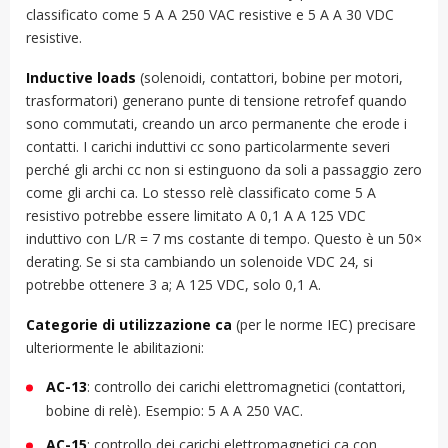
classificato come 5 A A 250 VAC resistive e 5 A A 30 VDC
resistive.
Inductive loads
(solenoidi, contattori, bobine per motori,
trasformatori) generano punte di tensione retrofef quando
sono commutati, creando un arco permanente che erode i
contatti. I carichi induttivi cc sono particolarmente severi
perché gli archi cc non si estinguono da soli a passaggio zero
come gli archi ca. Lo stesso relè classificato come 5 A
resistivo potrebbe essere limitato A 0,1 A A 125 VDC
induttivo con L/R = 7 ms costante di tempo. Questo è un 50×
derating. Se si sta cambiando un solenoide VDC 24, si
potrebbe ottenere 3 a; A 125 VDC, solo 0,1 A.
Categorie di utilizzazione ca
(per le norme IEC) precisare
ulteriormente le abilitazioni:
AC-13
: controllo dei carichi elettromagnetici (contattori,
bobine di relè). Esempio: 5 A A 250 VAC.
AC-15
: controllo dei carichi elettromagnetici ca con