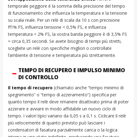
temporale peggiore è la somma della precisione del tempo
di funzionamento che influenza la temperatura e la tensione
su scala reale. Per un relè di scala da 10 s con precisione
ff1% FS, influenza tensione < 0,5% FS, e influenza
temperatura < 2% FS, la vostra banda peggiore è di 3,5% FS
= circa 0,35 secondi. Se avete bisogno di tempi più stretti,
scegliete un relè con specifiche migliori o controllate
l’ambiente di tensione e temperatura più strettamente.
TEMPO DI RECUPERO E IMPULSO MINIMO
DI CONTROLLO
Il tempo di recupero
(chiamato anche “tempo minimo di
spegnimento” o “tempo di azzeramento”) specifica per
quanto tempo il relè deve rimanere disattivato prima di poter
azzerare e avviare in modo affidabile un nuovo ciclo di
tempo. I valori tipici variano da 0,05 s a 0,1 s. Ciclicare il relè
più velocemente di quanto previsto può lasciare i
condensatori di fasatura parzialmente carica o la logica
interna in uno stato indefinito, producendo una fasatura