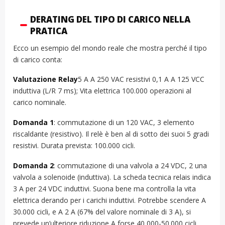
DERATING DEL TIPO DI CARICO NELLA
PRATICA
Ecco un esempio del mondo reale che mostra perché il tipo
di carico conta:
Valutazione Relay
5 A A 250 VAC resistivi 0,1 A A 125 VCC
induttiva (L/R 7 ms); Vita elettrica 100.000 operazioni al
carico nominale.
Domanda 1
: commutazione di un 120 VAC, 3 elemento
riscaldante (resistivo). Il relè è ben al di sotto dei suoi 5 gradi
resistivi. Durata prevista: 100.000 cicli.
Domanda 2
: commutazione di una valvola a 24 VDC, 2 una
valvola a solenoide (induttiva). La scheda tecnica relais indica
3 A per 24 VDC induttivi. Suona bene ma controlla la vita
elettrica derando per i carichi induttivi. Potrebbe scendere A
30.000 cicli, e A 2 A (67% del valore nominale di 3 A), si
prevede un’ulteriore riduzione A forse 40 000-50.000 cicli.