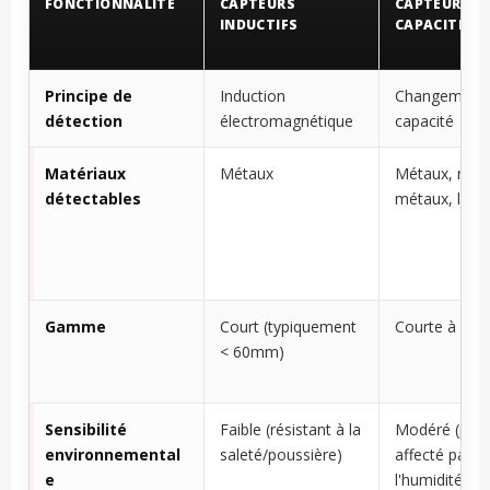
FONCTIONNALITÉ
CAPTEURS
CAPTEURS
INDUCTIFS
CAPACITIFS
Principe de
Induction
Changement
détection
électromagnétique
capacité
Matériaux
Métaux
Métaux, non-
détectables
métaux, liqui
Gamme
Court (typiquement
Courte à mo
< 60mm)
Sensibilité
Faible (résistant à la
Modéré (peut
environnemental
saleté/poussière)
affecté par
e
l'humidité)