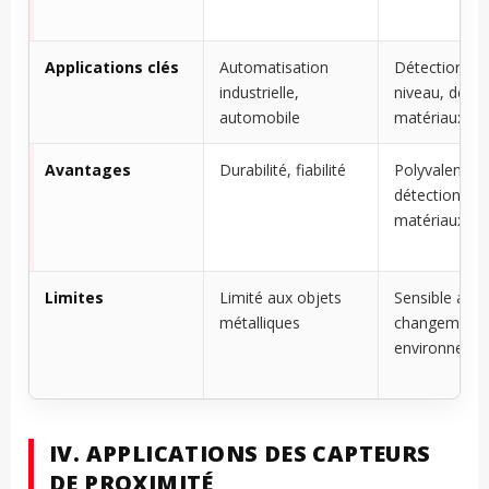
Applications clés
Automatisation
Détection de
industrielle,
niveau, détec
automobile
matériaux
Avantages
Durabilité, fiabilité
Polyvalence d
détection de
matériaux
Limites
Limité aux objets
Sensible aux
métalliques
changement
environneme
IV. APPLICATIONS DES CAPTEURS
DE PROXIMITÉ