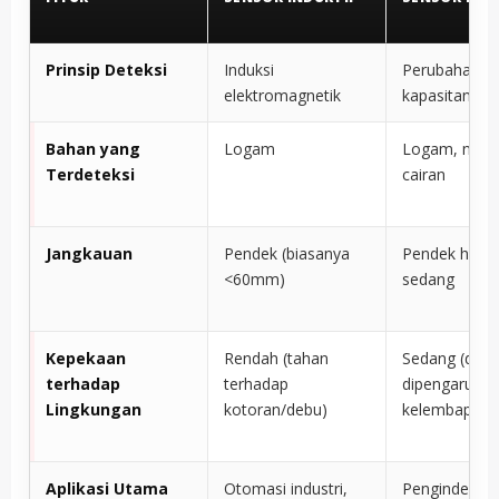
Prinsip Deteksi
Induksi
Perubahan
elektromagnetik
kapasitansi
Bahan yang
Logam
Logam, non-
Terdeteksi
cairan
Jangkauan
Pendek (biasanya
Pendek hing
<60mm)
sedang
Kepekaan
Rendah (tahan
Sedang (dapa
terhadap
terhadap
dipengaruhi o
Lingkungan
kotoran/debu)
kelembapan)
Aplikasi Utama
Otomasi industri,
Penginderaan 