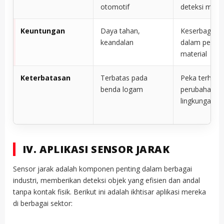
otomotif
deteksi mater
Keuntungan
Daya tahan,
Keserbaguna
keandalan
dalam pendet
material
Keterbatasan
Terbatas pada
Peka terhada
benda logam
perubahan
lingkungan
IV. APLIKASI SENSOR JARAK
Sensor jarak adalah komponen penting dalam berbagai
industri, memberikan deteksi objek yang efisien dan andal
tanpa kontak fisik. Berikut ini adalah ikhtisar aplikasi mereka
di berbagai sektor: