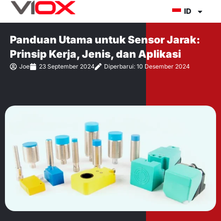
Lewati
ID
ke
konten
Panduan Utama untuk Sensor Jarak:
Prinsip Kerja, Jenis, dan Aplikasi
Joe
23 September 2024
Diperbarui: 10 Desember 2024