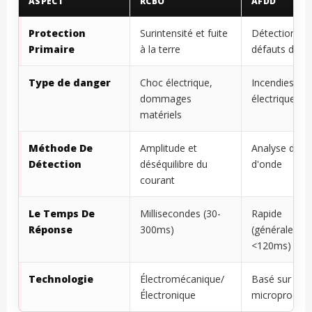
ASPECT
RCBO
AFDD
Protection
Surintensité et fuite
Détection de
Primaire
à la terre
défauts d'arc
Type de danger
Choc électrique,
Incendies
dommages
électriques
matériels
Méthode De
Amplitude et
Analyse de l
Détection
déséquilibre du
d'onde
courant
Le Temps De
Millisecondes (30-
Rapide
Réponse
300ms)
(généralemen
<120ms)
Technologie
Électromécanique/
Basé sur un
Électronique
microproces