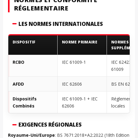
RÉGLEMENTAIRE
LES NORMES INTERNATIONALES
DISPOSITIF
NORME PRIMAIRE
NORMES
SUPPLÉMENT
RCBO
IEC 61009-1
IEC 62423, B
61009
AFDD
IEC 62606
BS EN 62606
Dispositifs
IEC 61009-1 + IEC
Réglementat
Combinés
62606
locales
EXIGENCES RÉGIONALES
Royaume-Uni/Europe
: BS 7671:2018+A2:2022 (18th Edition