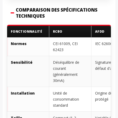
COMPARAISON DES SPÉCIFICATIONS
TECHNIQUES
FONCTIONNALITÉ
RCBO
AFDD
Normes
CEI 61009, CEI
IEC 62606
62423
Sensibilité
Déséquilibre de
Signatures d
courant
défaut d'arc
(généralement
30mA)
Installation
Unité de
Origine du cir
consommation
protégé
standard
Taille
Compact (1-2
Variable (1-2