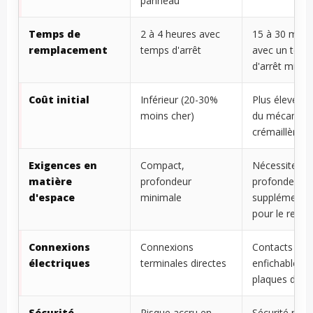
panneau
Temps de
2 à 4 heures avec
15 à 30 minu
remplacement
temps d'arrêt
avec un tem
d'arrêt minim
Coût initial
Inférieur (20-30%
Plus élevé en
moins cher)
du mécanism
crémaillère
Exigences en
Compact,
Nécessite un
matière
profondeur
profondeur
d'espace
minimale
supplémentai
pour le retrai
Connexions
Connexions
Contacts
électriques
terminales directes
enfichables a
plaques d'iso
Sécurité
Risque accru en
Sécurité renf