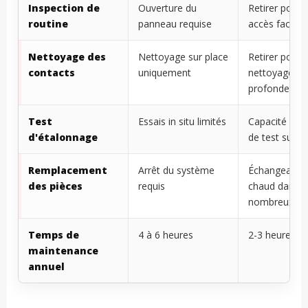
Inspection de
Ouverture du
Retirer pour 
routine
panneau requise
accès facile
Nettoyage des
Nettoyage sur place
Retirer pour 
contacts
uniquement
nettoyage en
profondeur
Test
Essais in situ limités
Capacité com
d'étalonnage
de test sur b
Remplacement
Arrêt du système
Échangeable 
des pièces
requis
chaud dans d
nombreux ca
Temps de
4 à 6 heures
2-3 heures
maintenance
annuel