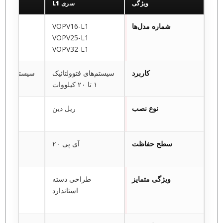
ویژگی
سری L1
س
شماره مدل‌ها
VOPV16-L1
6-L2
5-L2
VOPV25-L1
2-L2
VOPV32-L1
کاربرد
سیستم‌های فتوولتائیک
سیستم‌های فتو
۱ تا ۲۰ کیلووات
۱ تا ۲۰ کیلووات
نوع نصب
ریل دین
ر
سطح حفاظت
آی پی ۲۰
آی 
ویژگی متمایز
طراحی دسته
دسته زر
استاندارد