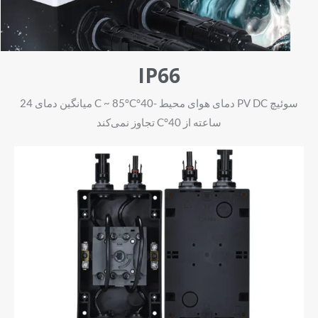
IP66
سوئیچ PV DC دمای هوای محیط -40°C ~ 85°C میانگین دمای 24
ساعته از 40°C تجاوز نمی‌کند