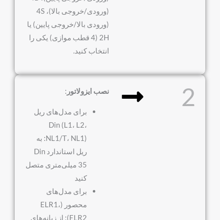
(ورودی/خروجی بالا)، 4S
(ورودی بالا/خروجی پایین) یا
2H (4 قطب موازی) یکی را
انتخاب کنید.
2
نصب ایزولاتور
:
برای مدل‌های ریل
Din (L1، L2،
NL1/T، NL1): به
ریل استاندارد Din
35 میلی‌متری متصل
کنید
برای مدل‌های
محصور (ELR1،
ELR2): از زبانه‌های