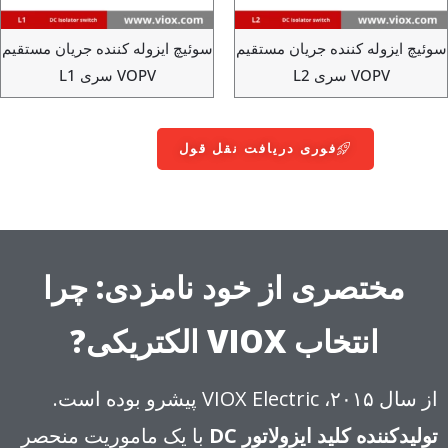
ئیچ ایزوله کننده جریان مستقیم
سوئیچ ایزوله کننده جریان مستقیم
VOPV سری L2
VOPV سری L1
فوری دریافت نقل قول
مختصری از خود نامزدی: چرا
انتخاب VIOX الکتریکی?
از سال ۲۰۱۵، VIOX Electric پیشرو بوده است.
تولیدکننده کلید ایزولاتور DC
با یک ماموریت منحصر