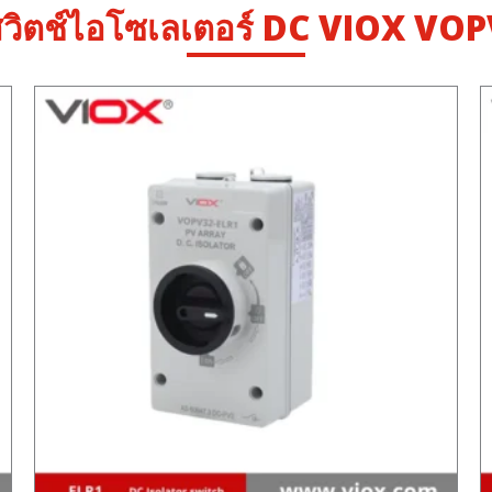
วิตช์ไอโซเลเตอร์ DC VIOX VO