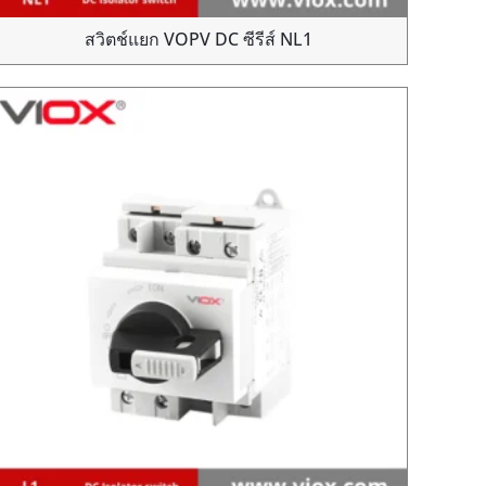
สวิตช์แยก VOPV DC ซีรีส์ NL1