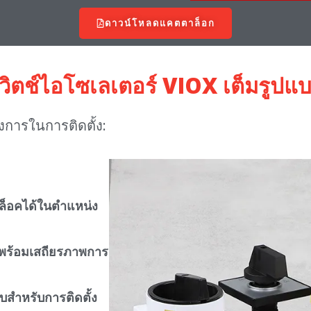
ดาวน์โหลดแคตตาล็อก
วิตช์ไอโซเลเตอร์ VIOX เต็มรูปแ
การในการติดตั้ง:
บล็อคได้ในตำแหน่ง
งพร้อมเสถียรภาพการ
สำหรับการติดตั้ง