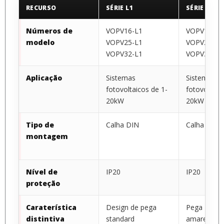
RECURSO
SÉRIE L1
SÉRIE L2
Números de
VOPV16-L1
VOPV16-L2
modelo
VOPV25-L1
VOPV25-L2
VOPV32-L1
VOPV32-L2
Aplicação
Sistemas
Sistemas
fotovoltaicos de 1-
fotovoltaic
20kW
20kW
Tipo de
Calha DIN
Calha DIN
montagem
Nível de
IP20
IP20
proteção
Caraterística
Design de pega
Pega
distintiva
standard
amarela/ve