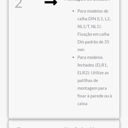
2
Para modelos de
calha DIN (L1, L2,
NL1/T, NL1):
Fixação em calha
Din padrão de 35
mm
Para modelos
fechados (ELR1,
ELR2): Utilize as
patilhas de
montagem para
fixar à parede ou à
caixa