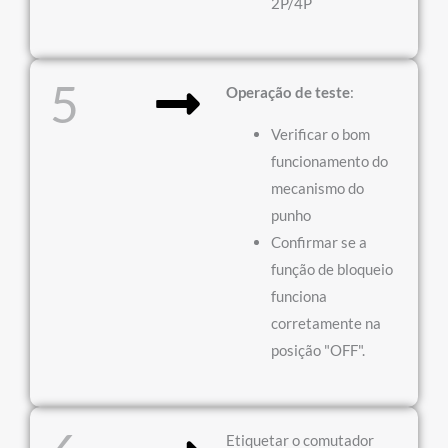
2P/4P
5
Operação de teste
:
Verificar o bom
funcionamento do
mecanismo do
punho
Confirmar se a
função de bloqueio
funciona
corretamente na
posição "OFF".
Etiquetar o comutador