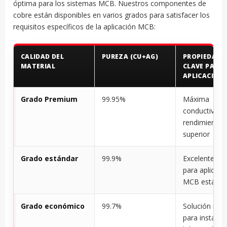
óptima para los sistemas MCB. Nuestros componentes de
cobre están disponibles en varios grados para satisfacer los
requisitos específicos de la aplicación MCB:
CALIDAD DEL
PUREZA (CU+AG)
PROPIEDADE
MATERIAL
CLAVE PARA
APLICACION
Grado Premium
99.95%
Máxima
conductividad
rendimiento
superior
Grado estándar
99.9%
Excelente fiab
para aplicaci
MCB estánda
Grado económico
99.7%
Solución rent
para instalac