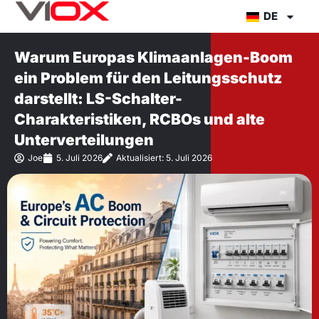
Zum
DE
Inhalt
springen
Warum Europas Klimaanlagen-Boom
ein Problem für den Leitungsschutz
darstellt: LS-Schalter-
Charakteristiken, RCBOs und alte
Unterverteilungen
Joe
5. Juli 2026
Aktualisiert: 5. Juli 2026