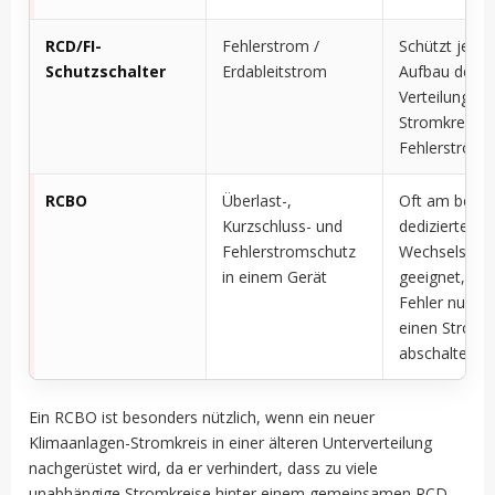
RCD/FI-
Fehlerstrom /
Schützt je na
Schutzschalter
Erdableitstrom
Aufbau der
Verteilung m
Stromkreise 
Fehlerström
RCBO
Überlast-,
Oft am beste
Kurzschluss- und
dedizierte
Fehlerstromschutz
Wechselstro
in einem Gerät
geeignet, da 
Fehler nur di
einen Stromk
abschaltet
Ein RCBO ist besonders nützlich, wenn ein neuer
Klimaanlagen-Stromkreis in einer älteren Unterverteilung
nachgerüstet wird, da er verhindert, dass zu viele
unabhängige Stromkreise hinter einem gemeinsamen RCD