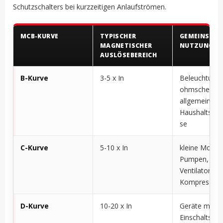
Schutzschalters bei kurzzeitigen Anlaufströmen.
MCB-KURVE
TYPISCHER
GEMEINSAM
MAGNETISCHER
NUTZUNG
AUSLÖSEBEREICH
B-Kurve
3-5 x In
Beleuchtung,
ohmsche Las
allgemeine
Haushaltsstr
se
C-Kurve
5-10 x In
kleine Motor
Pumpen,
Ventilatoren,
Kompressor
D-Kurve
10-20 x In
Geräte mit 
Einschaltstro