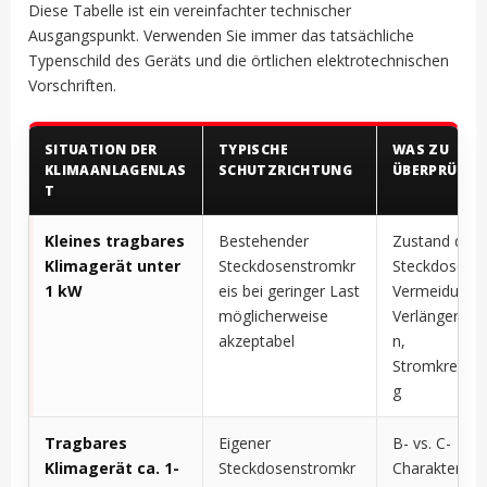
Diese Tabelle ist ein vereinfachter technischer
Ausgangspunkt. Verwenden Sie immer das tatsächliche
Typenschild des Geräts und die örtlichen elektrotechnischen
Vorschriften.
SITUATION DER
TYPISCHE
WAS ZU
KLIMAANLAGENLAS
SCHUTZRICHTUNG
ÜBERPRÜFEN 
T
Kleines tragbares
Bestehender
Zustand der
Klimagerät unter
Steckdosenstromkr
Steckdose,
1 kW
eis bei geringer Last
Vermeidung 
möglicherweise
Verlängerung
akzeptabel
n,
Stromkreisbe
g
Tragbares
Eigener
B- vs. C-
Klimagerät ca. 1-
Steckdosenstromkr
Charakteristik