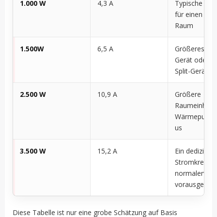
1.000 W
4,3 A
Typische Kühl
für einen ein
Raum
1.500W
6,5 A
Größeres tra
Gerät oder kl
Split-Gerät
2.500 W
10,9 A
Größere
Raumeinheit 
Wärmepump
us
3.500 W
15,2 A
Ein dedizierte
Stromkreis w
normalerwei
vorausgesetz
Diese Tabelle ist nur eine grobe Schätzung auf Basis