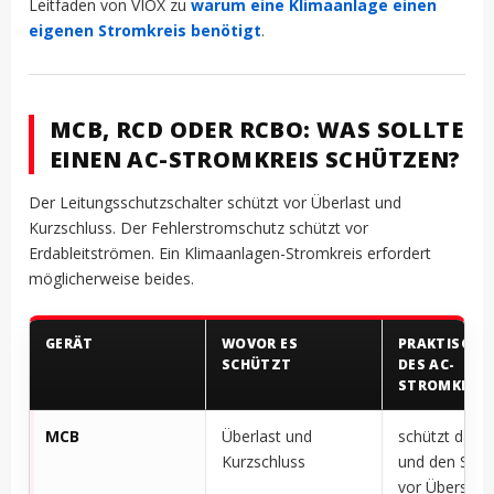
Leitfaden von VIOX zu
warum eine Klimaanlage einen
eigenen Stromkreis benötigt
.
MCB, RCD ODER RCBO: WAS SOLLTE
EINEN AC-STROMKREIS SCHÜTZEN?
Der Leitungsschutzschalter schützt vor Überlast und
Kurzschluss. Der Fehlerstromschutz schützt vor
Erdableitströmen. Ein Klimaanlagen-Stromkreis erfordert
möglicherweise beides.
GERÄT
WOVOR ES
PRAKTISCHE 
SCHÜTZT
DES AC-
STROMKREIS
MCB
Überlast und
schützt das 
Kurzschluss
und den Stro
vor Überstr