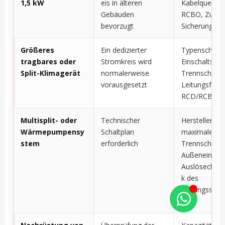
1,5 kW
eis in älteren
Kabelquerschn
Gebäuden
RCBO, Zusta
bevorzugt
Sicherungska
Größeres
Ein dedizierter
Typenschilds
tragbares oder
Stromkreis wird
Einschaltstro
Split-Klimagerät
normalerweise
Trennschalter
vorausgesetzt
Leitungsführ
RCD/RCBO-T
Multisplit- oder
Technischer
Herstellerdat
Wärmepumpensy
Schaltplan
maximaler St
stem
erforderlich
Trennschalter
Außeneinheit
Auslösecharak
k des
Leitungsschu
ters