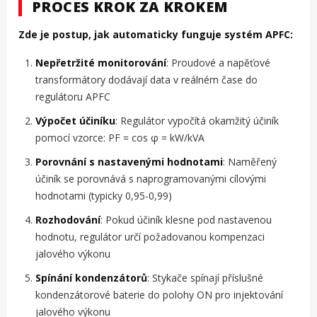
PROCES KROK ZA KROKEM
Zde je postup, jak automaticky funguje systém APFC:
Nepřetržité monitorování
: Proudové a napěťové
transformátory dodávají data v reálném čase do
regulátoru APFC
Výpočet účiníku
: Regulátor vypočítá okamžitý účiník
pomocí vzorce: PF = cos φ = kW/kVA
Porovnání s nastavenými hodnotami
: Naměřený
účiník se porovnává s naprogramovanými cílovými
hodnotami (typicky 0,95-0,99)
Rozhodování
: Pokud účiník klesne pod nastavenou
hodnotu, regulátor určí požadovanou kompenzaci
jalového výkonu
Spínání kondenzátorů
: Stykače spínají příslušné
kondenzátorové baterie do polohy ON pro injektování
jalového výkonu