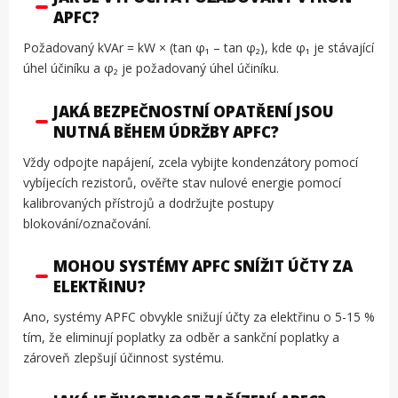
APFC?
Požadovaný kVAr = kW × (tan φ₁ – tan φ₂), kde φ₁ je stávající
úhel účiníku a φ₂ je požadovaný úhel účiníku.
JAKÁ BEZPEČNOSTNÍ OPATŘENÍ JSOU
NUTNÁ BĚHEM ÚDRŽBY APFC?
Vždy odpojte napájení, zcela vybijte kondenzátory pomocí
vybíjecích rezistorů, ověřte stav nulové energie pomocí
kalibrovaných přístrojů a dodržujte postupy
blokování/označování.
MOHOU SYSTÉMY APFC SNÍŽIT ÚČTY ZA
ELEKTŘINU?
Ano, systémy APFC obvykle snižují účty za elektřinu o 5-15 %
tím, že eliminují poplatky za odběr a sankční poplatky a
zároveň zlepšují účinnost systému.