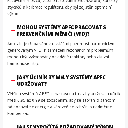
každých 6 měsíců, včetně testování kondenzátorů, kontroly
stykačů a kalibrace regulátoru, aby byl zajištěn optimální
výkon.
MOHOU SYSTÉMY APFC PRACOVAT S
FREKVENČNÍMI MĚNIČI (VFD)?
Ano, ale je třeba věnovat zvláštní pozornost harmonickým
generovaným VFD. K zamezení rezonančním problémům
mohou být vyžadovány odladěné reaktory nebo aktivní
harmonické filtry.
JAKÝ ÚČINÍK BY MĚLY SYSTÉMY APFC
UDRŽOVAT?
Většina systémů APFC je nastavena tak, aby udržovala účiník
mezi 0,95 až 0,99 se zpožděním, aby se zabránilo sankcím
od dodavatele energie a zároveň se zabránilo nadměrné
kompenzaci.
JAK SE VYPOČÍTÁ POŽADOVANÝ VÝKON