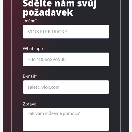
Sdělte nám svůj
požadavek
Jméno*
Whatsapp
E-mail*
Zpráva