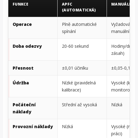
FUNKCE
APFC
MANUÁLNÍ P
(AUTOMATICKÁ)
Operace
Plně automatické
Vyžadováno
spínání
manuální spí
Doba odezvy
20-60 sekund
Hodiny/dny (l
zásah)
Přesnost
±0,01 účiníku
±0,05-0,10 úč
Údržba
Nízké (pravidelná
Vysoké (kons
kalibrace)
monitorování
Počáteční
Střední až vysoká
Nízká
náklady
Provozní náklady
Nízká
Vysoké (náro
práci)