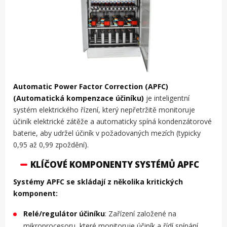
Automatic Power Factor Correction (APFC)
(Automatická kompenzace účiníku)
je inteligentní
systém elektrického řízení, který nepřetržitě monitoruje
účiník elektrické zátěže a automaticky spíná kondenzátorové
baterie, aby udržel účiník v požadovaných mezích (typicky
0,95 až 0,99 zpoždění).
KLÍČOVÉ KOMPONENTY SYSTÉMŮ APFC
Systémy APFC se skládají z několika kritických
komponent:
Relé/regulátor účiníku
: Zařízení založené na
mikroprocesoru, které monitoruje účiník a řídí spínání