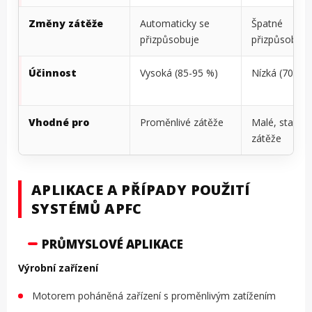
Změny zátěže
Automaticky se
Špatné
přizpůsobuje
přizpůsobení
Účinnost
Vysoká (85-95 %)
Nízká (70-80
Vhodné pro
Proměnlivé zátěže
Malé, stabilní
zátěže
APLIKACE A PŘÍPADY POUŽITÍ
SYSTÉMŮ APFC
PRŮMYSLOVÉ APLIKACE
Výrobní zařízení
Motorem poháněná zařízení s proměnlivým zatížením