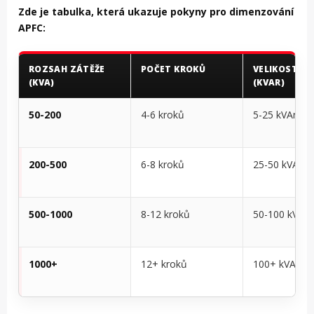
Zde je tabulka, která ukazuje pokyny pro dimenzování
APFC:
ROZSAH ZÁTĚŽE
POČET KROKŮ
VELIKOST K
(KVA)
(KVAR)
50-200
4-6 kroků
5-25 kVAr
200-500
6-8 kroků
25-50 kVAr
500-1000
8-12 kroků
50-100 kVAr
1000+
12+ kroků
100+ kVAr