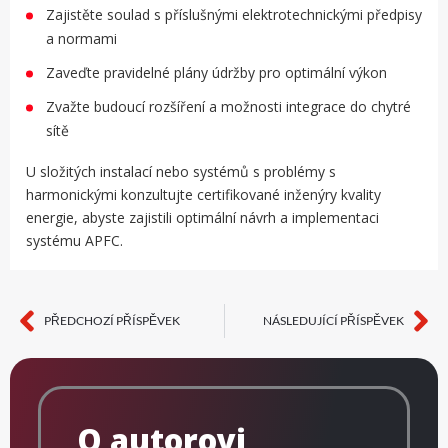
Zajistěte soulad s příslušnými elektrotechnickými předpisy
a normami
Zaveďte pravidelné plány údržby pro optimální výkon
Zvažte budoucí rozšíření a možnosti integrace do chytré
sítě
U složitých instalací nebo systémů s problémy s
harmonickými konzultujte certifikované inženýry kvality
energie, abyste zajistili optimální návrh a implementaci
systému APFC.
PŘEDCHOZÍ PŘÍSPĚVEK
NÁSLEDUJÍCÍ PŘÍSPĚVEK
Předchozí
Da
O autorovi