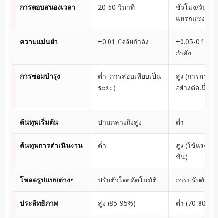
การตอบสนองเวลา
20-60 วินาที
ชั่วโมง/วัน (ก
แทรกแซงของม
ความแม่นยำ
±0.01 ปัจจัยกำลัง
±0.05-0.10 ปัจ
กำลัง
การซ่อมบำรุง
ต่ำ (การสอบเทียบเป็น
สูง (การตรวจ
ระยะ)
อย่างต่อเนื่อง)
ต้นทุนเริ่มต้น
ปานกลางถึงสูง
ต่ำ
ต้นทุนการดำเนินงาน
ต่ำ
สูง (ใช้แรงงา
ข้น)
โหลดรูปแบบต่างๆ
ปรับตัวโดยอัตโนมัติ
การปรับตัวที่ไม
ประสิทธิภาพ
สูง (85-95%)
ต่ำ (70-80%)