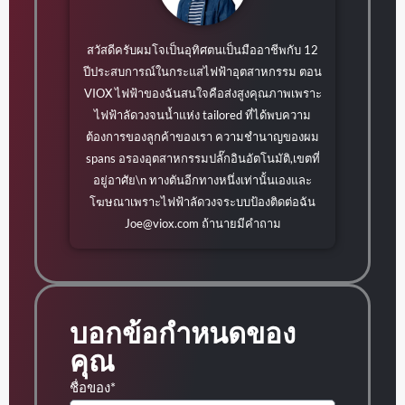
สวัสดีครับผมโจเป็นอุทิศตนเป็นมืออาชีพกับ 12
ปีประสบการณ์ในกระแสไฟฟ้าอุตสาหกรรม ตอน
VIOX ไฟฟ้าของฉันสนใจคือส่งสูงคุณภาพเพราะ
ไฟฟ้าลัดวงจนน้ำแห่ง tailored ที่ได้พบความ
ต้องการของลูกค้าของเรา ความชำนาญของผม
spans อรองอุตสาหกรรมปลั๊กอินอัตโนมัติ,เขตที่
อยู่อาศัย\n ทางตันอีกทางหนึ่งเท่านั้นเองและ
โฆษณาเพราะไฟฟ้าลัดวงจระบบป้องติดต่อฉัน
Joe@viox.com
ถ้านายมีคำถาม
บอกข้อกำหนดของ
คุณ
ชื่อของ*