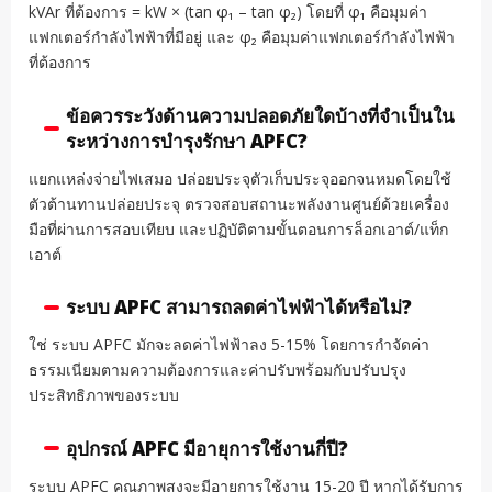
kVAr ที่ต้องการ = kW × (tan φ₁ – tan φ₂) โดยที่ φ₁ คือมุมค่า
แฟกเตอร์กำลังไฟฟ้าที่มีอยู่ และ φ₂ คือมุมค่าแฟกเตอร์กำลังไฟฟ้า
ที่ต้องการ
ข้อควรระวังด้านความปลอดภัยใดบ้างที่จำเป็นใน
ระหว่างการบำรุงรักษา APFC?
แยกแหล่งจ่ายไฟเสมอ ปล่อยประจุตัวเก็บประจุออกจนหมดโดยใช้
ตัวต้านทานปล่อยประจุ ตรวจสอบสถานะพลังงานศูนย์ด้วยเครื่อง
มือที่ผ่านการสอบเทียบ และปฏิบัติตามขั้นตอนการล็อกเอาต์/แท็ก
เอาต์
ระบบ APFC สามารถลดค่าไฟฟ้าได้หรือไม่?
ใช่ ระบบ APFC มักจะลดค่าไฟฟ้าลง 5-15% โดยการกำจัดค่า
ธรรมเนียมตามความต้องการและค่าปรับพร้อมกับปรับปรุง
ประสิทธิภาพของระบบ
อุปกรณ์ APFC มีอายุการใช้งานกี่ปี?
ระบบ APFC คุณภาพสูงจะมีอายุการใช้งาน 15-20 ปี หากได้รับการ