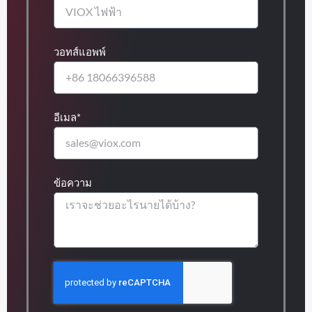
วอทส์แอพพ์
อีเมล*
ข้อความ