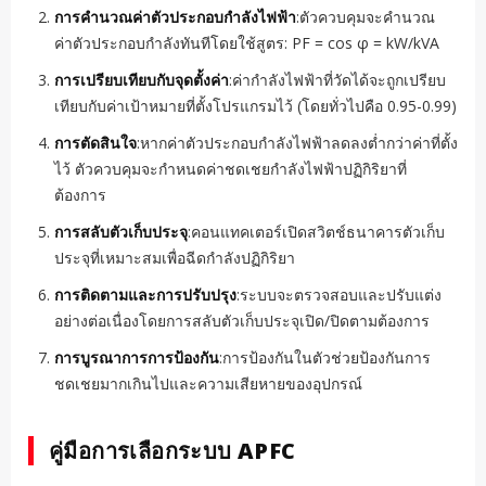
การคำนวณค่าตัวประกอบกำลังไฟฟ้า
:ตัวควบคุมจะคำนวณ
ค่าตัวประกอบกำลังทันทีโดยใช้สูตร: PF = cos φ = kW/kVA
การเปรียบเทียบกับจุดตั้งค่า
:ค่ากำลังไฟฟ้าที่วัดได้จะถูกเปรียบ
เทียบกับค่าเป้าหมายที่ตั้งโปรแกรมไว้ (โดยทั่วไปคือ 0.95-0.99)
การตัดสินใจ
:หากค่าตัวประกอบกำลังไฟฟ้าลดลงต่ำกว่าค่าที่ตั้ง
ไว้ ตัวควบคุมจะกำหนดค่าชดเชยกำลังไฟฟ้าปฏิกิริยาที่
ต้องการ
การสลับตัวเก็บประจุ
:คอนแทคเตอร์เปิดสวิตช์ธนาคารตัวเก็บ
ประจุที่เหมาะสมเพื่อฉีดกำลังปฏิกิริยา
การติดตามและการปรับปรุง
:ระบบจะตรวจสอบและปรับแต่ง
อย่างต่อเนื่องโดยการสลับตัวเก็บประจุเปิด/ปิดตามต้องการ
การบูรณาการการป้องกัน
:การป้องกันในตัวช่วยป้องกันการ
ชดเชยมากเกินไปและความเสียหายของอุปกรณ์
คู่มือการเลือกระบบ APFC