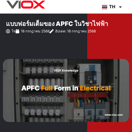
ข้าม
TH
ไป
ยัง
แบบฟอร์มเต็มของ APFC ในวิชาไฟฟ้า
เนื้อหา
โจ
18 กรกฎาคม 2568
อัปเดต: 18 กรกฎาคม 2568